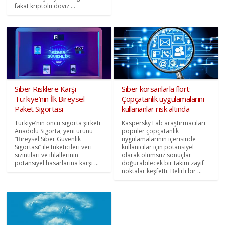
fakat kriptolu döviz ...
Siber Risklere Karşı
Siber korsanlarla flört:
Türkiye’nin İlk Bireysel
Çöpçatanlık uygulamalarını
Paket Sigortası
kullananlar risk altında
Türkiye’nin öncü sigorta şirketi
Kaspersky Lab araştırmacıları
Anadolu Sigorta, yeni ürünü
popüler çöpçatanlık
“Bireysel Siber Güvenlik
uygulamalarının içerisinde
Sigortası” ile tüketicileri veri
kullanıcılar için potansiyel
sızıntıları ve ihlallerinin
olarak olumsuz sonuçlar
potansiyel hasarlarına karşı ...
doğurabilecek bir takım zayıf
noktalar keşfetti. Belirli bir ...