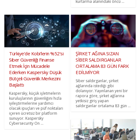
kurtarma alanındaki öncü ...
Türkiye’de Kobi'lerin %52'si
ŞİRKET AĞINA SIZAN
Siber Güvenliği Finanse
SİBER SALDIRGANLAR
Etmek İçin Mücadele
ORTALAMA 83 GÜN FARK
Ederken Kaspersky Düşük
EDİLMİYOR
Bütçeli Güvenlik Merkezini
Siber saldırganlar, şirket
Başlattı
ağlarında istediği gibi
dolanıyor. Yayınlanan yeni bir
Kaspersky, küçük işletmelerin
rapora göre, şirket ağlarına
kuruluşlarının güvenliğini hızla
yetkisiz giriş yapan
iyileştirmelerine yardımcı
saldırganlar ortalama 83 gün ...
olacak ipuçları ve püf noktaları
içeren ücretsiz bir platform
sunuyor. Kaspersky
Cybersecurity On ...