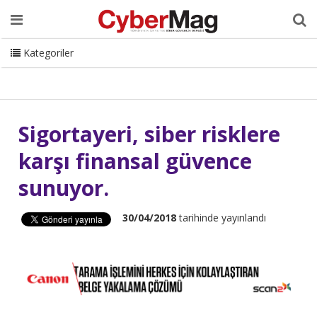
Ana Sayfa
Hakkımızda
Dergi
Editörden
Yazarlar
Danışmanlık
ISC Turkey
Sizden Gelenler
İletişim
Kategoriler
CyberMag Logo
Sigortayeri, siber risklere
karşı finansal güvence
sunuyor.
30/04/2018
tarihinde yayınlandı