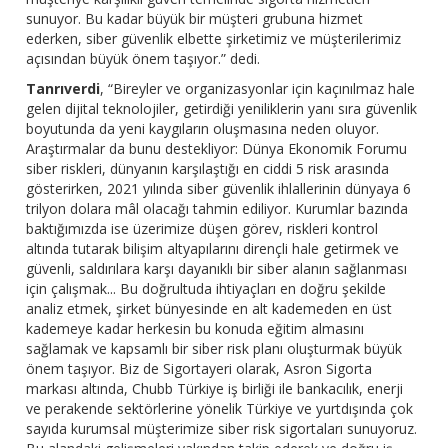
sunuyor. Bu kadar büyük bir müşteri grubuna hizmet
ederken, siber güvenlik elbette şirketimiz ve müşterilerimiz
açısından büyük önem taşıyor.” dedi.
Tanrıverdi
, “Bireyler ve organizasyonlar için kaçınılmaz hale
gelen dijital teknolojiler, getirdiği yeniliklerin yanı sıra güvenlik
boyutunda da yeni kaygıların oluşmasına neden oluyor.
Araştırmalar da bunu destekliyor: Dünya Ekonomik Forumu
siber riskleri, dünyanın karşılaştığı en ciddi 5 risk arasında
gösterirken, 2021 yılında siber güvenlik ihlallerinin dünyaya 6
trilyon dolara mâl olacağı tahmin ediliyor. Kurumlar bazında
baktığımızda ise üzerimize düşen görev, riskleri kontrol
altında tutarak bilişim altyapılarını dirençli hale getirmek ve
güvenli, saldırılara karşı dayanıklı bir siber alanın sağlanması
için çalışmak... Bu doğrultuda ihtiyaçları en doğru şekilde
analiz etmek, şirket bünyesinde en alt kademeden en üst
kademeye kadar herkesin bu konuda eğitim almasını
sağlamak ve kapsamlı bir siber risk planı oluşturmak büyük
önem taşıyor. Biz de Sigortayeri olarak, Asron Sigorta
markası altında, Chubb Türkiye iş birliği ile bankacılık, enerji
ve perakende sektörlerine yönelik Türkiye ve yurtdışında çok
sayıda kurumsal müşterimize siber risk sigortaları sunuyoruz.