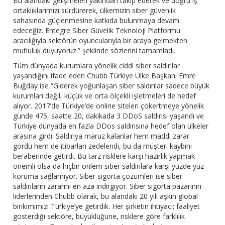
Bu alandaki gelişmeleri yakından takip ederek ve doğru iş
ortaklıklarımızı sürdürerek, ülkemizin siber güvenlik
sahasında güçlenmesine katkıda bulunmaya devam
edeceğiz. Entegre Siber Güvelik Teknoloji Platformu
aracılığıyla sektörün oyuncularıyla bir araya gelmekten
mutluluk duyuyoruz.” şeklinde sözlerini tamamladı.
Tüm dünyada kurumlara yönelik ciddi siber saldırılar
yaşandığını ifade eden Chubb Türkiye Ülke Başkanı Emre
Buğday ise “Giderek yoğunlaşan siber saldırılar sadece büyük
kurumları değil, küçük ve orta ölçekli işletmeleri de hedef
alıyor. 2017’de Türkiye’de online siteleri çökertmeye yönelik
günde 475, saatte 20, dakikada 3 DDoS saldırısı yaşandı ve
Türkiye dünyada en fazla DDos saldırısına hedef olan ülkeler
arasına girdi. Saldırıya maruz kalanlar hem maddi zarar
gördü hem de itibarları zedelendi, bu da müşteri kaybını
beraberinde getirdi. Bu tarz risklere karşı hazırlık yapmak
önemli olsa da hiçbir önlem siber saldırılara karşı yüzde yüz
koruma sağlamıyor. Siber sigorta çözümleri ise siber
saldırıların zararını en aza indirgiyor. Siber sigorta pazarının
liderlerinden Chubb olarak, bu alandaki 20 yılı aşkın global
birikimimizi Türkiye’ye getirdik. Her şirketin ihtiyacı; faaliyet
gösterdiği sektöre, büyüklüğüne, risklere göre farklılık