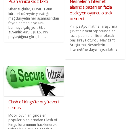
Puanlarınıza Göz Dikti
Nesnelerin İnterneti
alanında pazarı en fazla
Siber suçlular, COVID 19’un
etkileyen oyuncu olarak
küresel düzeyde yarattığı
belirledi
mağduriyetin her aşamasından
faydalanmanın yolunu
Philips Aydınlatma, araştırma
bulmaya çalışıyor. Siber
şirketinin yeni raporunda en
güvenlik kuruluşu ESET’in
fazla puan alan lider olarak
paylaştığına göre, bu ...
baş sıraya oturdu. Navigant
Araştırma, Nesnelerin
İnterneti’ne dayalı aydınlatma
...
Clash of Kings’te büyük veri
sızıntısı
Mobil oyunlar içinde en
popüler olanlarından Clash of
Kings forumunun hacklenerek