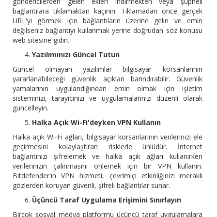
göndericilerden gelen ekleri indirmekten veya şüpheli
bağlantılara tıklamaktan kaçının. Tıklamadan önce gerçek
URL'yi görmek için bağlantıların üzerine gelin ve emin
değilseniz bağlantıyı kullanmak yerine doğrudan söz konusu
web sitesine gidin.
Yazılımınızı Güncel Tutun
Güncel olmayan yazılımlar bilgisayar korsanlarının
yararlanabileceği güvenlik açıkları barındırabilir. Güvenlik
yamalarının uygulandığından emin olmak için işletim
sisteminizi, tarayıcınızı ve uygulamalarınızı düzenli olarak
güncelleyin.
Halka Açık Wi-Fi'deyken VPN Kullanın
Halka açık Wi-Fi ağları, bilgisayar korsanlarının verilerinizi ele
geçirmesini kolaylaştıran risklerle ünlüdür. İnternet
bağlantınızı şifrelemek ve halka açık ağları kullanırken
verilerinizin çalınmasını önlemek için bir VPN kullanın.
Bitdefender'ın VPN hizmeti, çevrimiçi etkinliğinizi meraklı
gözlerden koruyan güvenli, şifreli bağlantılar sunar.
Üçüncü Taraf Uygulama Erişimini Sınırlayın
Birçok sosyal medya platformu üçüncü taraf uygulamalara