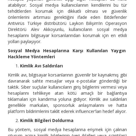
atabiliyor. Sosyal medya kullanıcılarının kendilerini bu tür
tehditlerden korumak için dikkatli olması ve güvenlik
önlemlerini artırması gerektiğini ifade eden Bitdefender
Antivirüs Türkiye distribütörü Laykon Bilişim’in Operasyon
Direktörü Alev Akkoyunlu, kullanıcıların sosyal medya
hesaplarını bilgisayar korsanlarından korumak için en etkili
yolları paylaşıyor.
Sosyal Medya Hesaplarına Karşı Kullanılan Yaygın
Hackleme Yöntemleri
Kimlik Avı Saldırıları
Kimlik avı, bilgisayar korsanlarının güvenilir bir kaynakmış gibi
davranarak sahte mesajlar veya e-postalar gönderdiği bir
taktik. Siber suçlular kullanıcıların giriş bilgilerini vermesi veya
hesaplarını tehlikeye atan kötü amaçlı bir bağlantıya
tıklamaları için kandırma yoluna gidiyor. Kimlik avı saldırıları
genellikle markaları, sponsorluk anlaşmalarını ve hatta
platform bildirimlerini taklit ederek influencer'ları hedef alıyor.
Kimlik Bilgileri Doldurma
Bu yöntem, sosyal medya hesaplarına erişmek için çalınan
oturum açma kimlik bilgilerinin (veri ihlalleri veya sızıntıları)