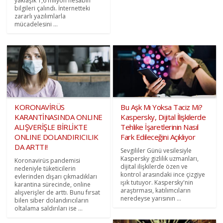
yaklaşık 1,6 milyon hesabın
bilgileri çalındı. İnternetteki
zararlı yazılımlarla
mücadelesini ...
KORONAVİRÜS
Bu Aşk Mı Yoksa Taciz Mi?
KARANTİNASINDA ONLINE
Kaspersky, Dijital İlişkilerde
ALIŞVERİŞLE BİRLİKTE
Tehlike İşaretlerinin Nasıl
ONLINE DOLANDIRICILIK
Fark Edileceğini Açıklıyor
DA ARTTI!
Sevgililer Günü vesilesiyle
Kaspersky gizlilik uzmanları,
Koronavirüs pandemisi
dijital ilişkilerde özen ve
nedeniyle tüketicilerin
kontrol arasındaki ince çizgiye
evlerinden dışarı çıkmadıkları
ışık tutuyor. Kaspersky'nin
karantina sürecinde, online
araştırması, katılımcıların
alışverişler de arttı. Bunu fırsat
neredeyse yarısının ...
bilen siber dolandırıcıların
oltalama saldırıları ise ...