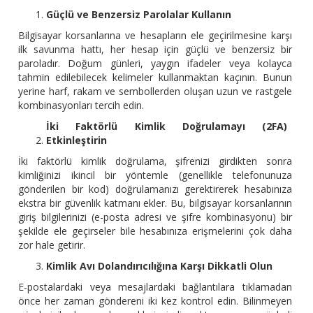
Güçlü ve Benzersiz Parolalar Kullanın
Bilgisayar korsanlarına ve hesapların ele geçirilmesine karşı
ilk savunma hattı, her hesap için güçlü ve benzersiz bir
paroladır. Doğum günleri, yaygın ifadeler veya kolayca
tahmin edilebilecek kelimeler kullanmaktan kaçının. Bunun
yerine harf, rakam ve sembollerden oluşan uzun ve rastgele
kombinasyonları tercih edin.
İki Faktörlü Kimlik Doğrulamayı (2FA)
Etkinleştirin
İki faktörlü kimlik doğrulama, şifrenizi girdikten sonra
kimliğinizi ikincil bir yöntemle (genellikle telefonunuza
gönderilen bir kod) doğrulamanızı gerektirerek hesabınıza
ekstra bir güvenlik katmanı ekler. Bu, bilgisayar korsanlarının
giriş bilgilerinizi (e-posta adresi ve şifre kombinasyonu) bir
şekilde ele geçirseler bile hesabınıza erişmelerini çok daha
zor hale getirir.
Kimlik Avı Dolandırıcılığına Karşı Dikkatli Olun
E-postalardaki veya mesajlardaki bağlantılara tıklamadan
önce her zaman göndereni iki kez kontrol edin. Bilinmeyen