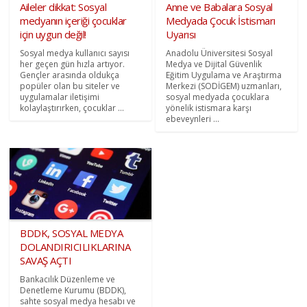
Aileler dikkat: Sosyal
Anne ve Babalara Sosyal
medyanın içeriği çocuklar
Medyada Çocuk İstismarı
için uygun değil!
Uyarısı
Sosyal medya kullanıcı sayısı
Anadolu Üniversitesi Sosyal
her geçen gün hızla artıyor.
Medya ve Dijital Güvenlik
Gençler arasında oldukça
Eğitim Uygulama ve Araştırma
popüler olan bu siteler ve
Merkezi (SODİGEM) uzmanları,
uygulamalar iletişimi
sosyal medyada çocuklara
kolaylaştırırken, çocuklar ...
yönelik istismara karşı
ebeveynleri ...
BDDK, SOSYAL MEDYA
DOLANDIRICILIKLARINA
SAVAŞ AÇTI
Bankacılık Düzenleme ve
Denetleme Kurumu (BDDK),
sahte sosyal medya hesabı ve