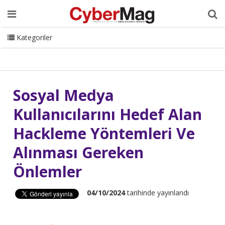
Ana Sayfa
Hakkımızda
Dergi
Editörden
Yazarlar
Danışmanlık
ISC Turkey
Sizden Gelenler
İletişim
Kategoriler
CyberMag Logo
Sosyal Medya
Kullanıcılarını Hedef Alan
Hackleme Yöntemleri Ve
Alınması Gereken
Önlemler
04/10/2024
tarihinde yayınlandı