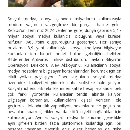
Sosyal medya, dünya çapında milyarlarca kullanıcısıyla
modern yaşamın vazgeçilmez bir parçası haline geldi.
Kepios’un Temmuz 2024 verilerine göre, dünya çapında 5,17
milyar sosyal medya kullanıcısı olduğunu veya küresel
nüfusun %63,7'sini oluşturduğunu gösteriyor. Her saniye
ortalama 8,9 yeni kullanıcıyla, sosyal medyayı bilgisayar
korsanları için birincil hedef haline getirdiğini belirten
Bitdefender Antivirüs Türkiye distribütörü Laykon Bilişim’in
Operasyon Direktörü Alev Akkoyunlu, kullanıcıların sosyal
medya hesaplarını bilgisayar korsanlarından korumak için en
etkili yolları paylaşıyor. Siber suçluların sosyal medya
üzerindeki faaliyetleri giderek daha sofistike hale geliyor.
Sosyal mühendislik tekniklerinden sahte hesaplara kadar pek
çok farklı yöntemle kullanıcılar tehdit altında kalıyor.
Bilgisayar korsanları, kullanıcıların kişisel verilerini ele
geçirerek dolandırıcılık yapabiliyor, hesaplarını ele geçirip bu
hesapları spam içerikler ya da kötü niyetli bağlantılar için
kullanabiliyor. Ayrıca, sosyal medya kullanıcıları genellikle
aynı şifreleri birden fazla platformda kullandığı için, bir
hesapta yaşanan güvenlik açığı diğer hesapları da riske