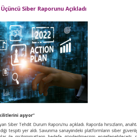
 Üçüncü Siber Raporunu Açıkladı
litlerini aşıyor”
an Siber Tehdit Durum Raporu’nu açıkladı. Raporda hırsızların, anaht
ildiği tespiti yer aldı. Savunma sanayiindeki platformların siber güvenli
rılar ile mühimmatların hedefe gönderilmesinin engellenebileceği, 