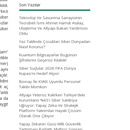
Son Yazılar
ildi.
rkezi
siber
Teknoloji Ve Savunma Sanayisinin
ızlar
Tecrübeli İsmi Ahmet Hamdi Atalay,
Ulaştırma Ve Altyapı Bakan Yardımcısı
siber
Oldu
Yaz Tatilinde Çocukları Siber Dünyadan
Nasıl Koruruz?
lJam”
Kuantum Bilgisayarlar Bugünün
likle
Şifrelerini Geçersiz Kılabilir
mmer)
Siber Suçlular 2026 FIFA Dünya
 aynı
Kupası'nı Hedef Alıyor
ılır.
idini
Bionay İle KVKK Uyumlu Personel
it aç
Takibi Mümkün
arklı
Altyapı Yetersiz Kalırken Türkiye'deki
na da
Kurumların %65'i Siber Saldırıya
aygıt
Uğruyor: Yapay Zeka Ve Stratejik
Platform Yatırımları Hayati Çözüm
Olarak Öne Çıkıyor
Yapay Zekanın Gücü Milli Güvenlik
Tartışması Başlattı: Mythos Sonrası