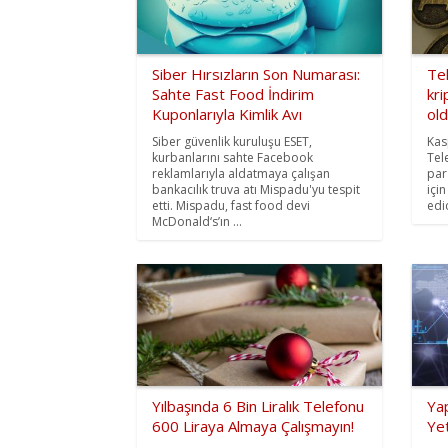
Siber Hırsızların Son Numarası:
Te
Sahte Fast Food İndirim
kri
Kuponlarıyla Kimlik Avı
ol
Siber güvenlik kuruluşu ESET,
Kas
kurbanlarını sahte Facebook
Tel
reklamlarıyla aldatmaya çalışan
para
bankacılık truva atı Mispadu'yu tespit
için
etti. Mispadu, fast food devi
edic
McDonald‘s’ın ...
Yılbaşında 6 Bin Liralık Telefonu
Yap
600 Liraya Almaya Çalışmayın!
Ye