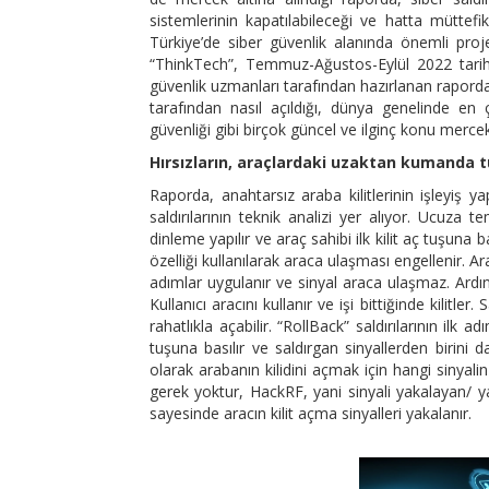
sistemlerinin kapatılabileceği ve hatta müttefi
Türkiye’de siber güvenlik alanında önemli pro
“ThinkTech”, Temmuz-Ağustos-Eylül 2022 tarihl
güvenlik uzmanları tarafından hazırlanan raporda,
tarafından nasıl açıldığı, dünya genelinde en 
güvenliği gibi birçok güncel ve ilginç konu mercek 
Hırsızların, araçlardaki uzaktan kumanda t
Raporda, anahtarsız araba kilitlerinin işleyiş y
saldırılarının teknik analizi yer alıyor. Ucuza 
dinleme yapılır ve araç sahibi ilk kilit aç tuşun
özelliği kullanılarak araca ulaşması engellenir. Ara
adımlar uygulanır ve sinyal araca ulaşmaz. Ardında
Kullanıcı aracını kullanır ve işi bittiğinde kilitler.
rahatlıkla açabilir. “RollBack” saldırılarının ilk a
tuşuna basılır ve saldırgan sinyallerden birini
olarak arabanın kilidini açmak için hangi sinyal
gerek yoktur, HackRF, yani sinyali yakalayan/ ya
sayesinde aracın kilit açma sinyalleri yakalanır.