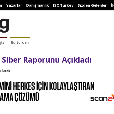
n
Yazarlar
Danışmanlık
ISC Turkey
Sizden Gelenler
İ
jlar
Editörden
 Siber Raporunu Açıkladı
ınlandı