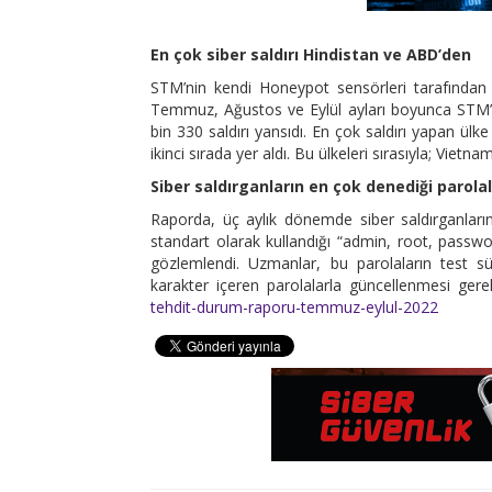
En çok siber saldırı Hindistan ve ABD’den
STM’nin kendi Honeypot sensörleri tarafından v
Temmuz, Ağustos ve Eylül ayları boyunca STM’
bin 330 saldırı yansıdı. En çok saldırı yapan ülke
ikinci sırada yer aldı. Bu ülkeleri sırasıyla; Vie
Siber saldırganların en çok denediği parola
Raporda, üç aylık dönemde siber saldırganları
standart olarak kullandığı “admin, root, passwo
gözlemlendi. Uzmanlar, bu parolaların test s
karakter içeren parolalarla güncellenmesi gerek
tehdit-durum-raporu-temmuz-eylul-2022