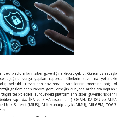
ki platformların siber güvenliğine dikkat çekildi. Günümüz savaşla
çekleştiğine vurgu yapılan raporda, ülkelerin savunma yetenekler
lendiği belirtildi. Devletlerin savunma stratejilerinin önemine bağlı o
ın arttığı gözlemlenen rapora göre, örneğin dünyada arabalara yapılan 
ttığını tespit edildi. Türkiye’deki platformların siber güvenlik risklerin
kaydedilen raporda, İHA ve SİHA sistemleri (TOGAN, KARGU ve ALPA
ansız Uçak Sistemi (MİUS), Milli Muharip Uçak (MMU), MİLGEM, TOGG 
ldi.