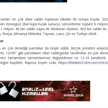
eriler; en çok siber saldırı toplanan ülkeleri de ortaya koydu. 202
nin Honeypot (Bal küpü-tuzak sunucu) sensörlerine toplam 6 milyo
 1 milyon 46 bin saldırı sayısı ile Hindistan olurken, 403 bin saldırı il
tnam, Rusya, Almanya Meksika, Tayvan, Laos, Çin ve Türkiye izledi.
lar
n en çok denediği parolalar da tespit edildi. Birçok yönetim arayü
rd, 12345” gibi parolaların siber saldırganlar tarafından en çok dene
üreci tamamlanır tamamlanmaz değiştirilmesi ve 12-16 karakterli,
tiğini kaydetti. Rapora Erişim Linki:
https://thinktech.stm.com.tr/tr/s