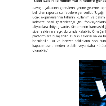
“Siber saldırı ile mühimmatın hedefe gönde
Savaş uçaklarının görevlerini yerine getirmek için
belirtilen raporda şu ifadelere yer verildi: “Uç
uçak ekipmanlarının tahmini kullanım ve bakım per
kokpitte nasıl gösterileceği gibi fonksiyonların
altyapılara ihtiyaç vardır. Sistemlerin karmaşık
siber saldırılara açık durumda kalabilir. Örneğin 
platformlara bulaşabilir, DDOS saldırısı ya da bilg
bozulabilir. Bu ve benzer saldırıların sonucu
kapatılmasına neden olabilir veya daha kötüs
olunabilir.”