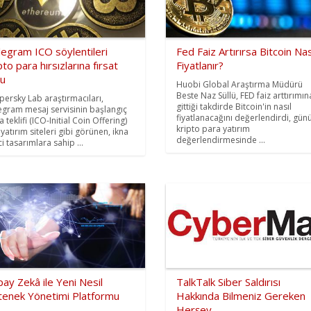
legram ICO söylentileri
Fed Faiz Artırırsa Bitcoin Nas
pto para hırsızlarına fırsat
Fiyatlanır?
du
Huobi Global Araştırma Müdürü
Beste Naz Süllü, FED faiz arttırımın
persky Lab araştırmacıları,
gittiği takdirde Bitcoin'in nasıl
egram mesaj servisinin başlangıç
fiyatlanacağını değerlendirdi, gün
 teklifi (ICO-Initial Coin Offering)
kripto para yatırım
 yatırım siteleri gibi görünen, ikna
değerlendirmesinde ...
i tasarımlara sahip ...
ay Zekâ ile Yeni Nesil
TalkTalk Siber Saldırısı
tenek Yönetimi Platformu
Hakkında Bilmeniz Gereken
Herşey