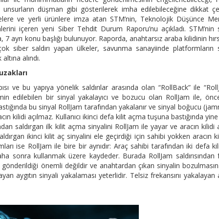
k unsurların düşman gibi gösterilerek imha edilebileceğine dikkat çek
jelere ve yerli ürünlere imza atan STM’nin, Teknolojik Düşünce Me
erini içeren yeni Siber Tehdit Durum Raporu’nu açıkladı. STM’nin 
 7 ayrı konu başlığı bulunuyor. Raporda, anahtarsız araba kilidinin hırs
çok siber saldırı yapan ülkeler, savunma sanayiinde platformların 
altına alındı.
uzakları
apısı ve bu yapıya yönelik saldırılar arasında olan “RollBack” ile “Rol
temin edilebilen bir sinyal yakalayıcı ve bozucu olan RollJam ile, önce
a bastığında bu sinyal RollJam tarafından yakalanır ve sinyal boğucu (ja
cın kilidi açılmaz. Kullanıcı ikinci defa kilit açma tuşuna bastığında yine
n saldırgan ilk kilit açma sinyalini RollJam ile yayar ve aracın kilidi aç
 Saldırgan ikinci kilit aç sinyalini ele geçirdiği için sahibi yokken aracın kil
dımları ise RollJam ile bire bir aynıdır: Araç sahibi tarafından iki defa kil
 daha sonra kullanmak üzere kaydeder. Burada RollJam saldırısından f
in gönderildiği önemli değildir ve anahtardan çıkan sinyalin bozulması
yan aygıtın sinyali yakalaması yeterlidir. Telsiz frekansını yakalayan 