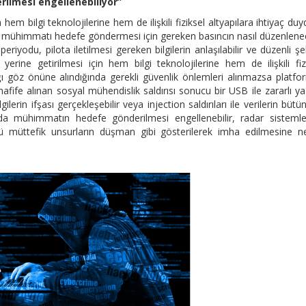
rilmesi engellenebiliyor”
 hem bilgi teknolojilerine hem de ilişkili fiziksel altyapılara ihtiyaç du
ağın mühimmatı hedefe göndermesi için gereken basıncın nasıl düzenlene
iyodu, pilota iletilmesi gereken bilgilerin anlaşılabilir ve düzenli şe
 yerine getirilmesi için hem bilgi teknolojilerine hem de ilişkili fiz
lığı göz önüne alındığında gerekli güvenlik önlemleri alınmazsa platfo
hafife alınan sosyal mühendislik saldırısı sonucu bir USB ile zararlı ya
ilerin ifşası gerçekleşebilir veya injection saldırıları ile verilerin bütü
nda mühimmatın hedefe gönderilmesi engellenebilir, radar sistemle
ü müttefik unsurların düşman gibi gösterilerek imha edilmesine n