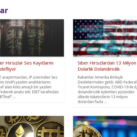
lar
er Hırsızlar Ses Kayıtlarını
Siber Hırsızlardan 13 Milyon
defliyor
Dolarlık Dolandırıcılık
T araştırmacıları, IP üzerinden Ses
Rakamlar Amerika Birleşik
imi (VoIP) yazılım anahtarlarını
Devletleri’nden geldi. ABD Federal
ef alan kötü amaçlı bir yazılım
Ticaret Komisyonu, COVID-19 ile ilg
federek analiz etti. ESET tarafından
dolandırıcılık eylemleri yüzünden
Thief“ ...
ülkede tüketicilerin 13 milyon
dolardan fazla ...