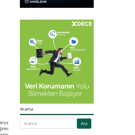
Arama
arsız
Ara
ğinin
radar