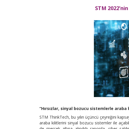
STM 2022’nin
“Hırsızlar, sinyal bozucu sistemlerle araba ki
STM ThinkTech, bu yılın üçüncü çeyreğini kapsay
araba kilitlerini sinyal bozucu sistemler ile açab
de mercek altına alındığı raporda, siber saldı