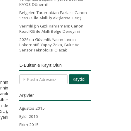
KA'OS Dönemi!
Belgeleri Taramaktan Fazlası: Canon
Scan2X İle Akıllı İş Akışlarına Geçiş
Verimliliğin Gizli Kahramanı: Canon
ReadIRIS ile Akıllı Belge Deneyimi
2026’da Güvenlik Yatırımlarının
Lokomotifi Yapay Zeka, Bulut Ve
Sensor Teknolojisi Olacak
E-Bülten'e Kayıt Olun
Kaydol
rının
inin
larak
Arşivler
siber
in de
Ağustos 2015
GU),
Eylül 2015
yerli
Ekim 2015