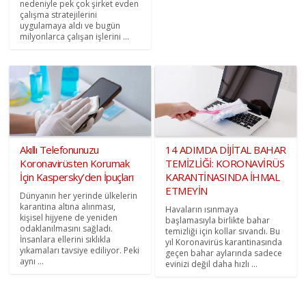
nedeniyle pek çok şirket evden
çalışma stratejilerini
uygulamaya aldı ve bugün
milyonlarca çalışan işlerini ...
Akıllı Telefonunuzu
14 ADIMDA DİJİTAL BAHAR
Koronavirüsten Korumak
TEMİZLİĞİ: KORONAVİRÜS
İçin Kaspersky’den İpuçları
KARANTİNASINDA İHMAL
ETMEYİN
Dünyanın her yerinde ülkelerin
karantina altına alınması,
Havaların ısınmaya
kişisel hijyene de yeniden
başlamasıyla birlikte bahar
odaklanılmasını sağladı.
temizliği için kollar sıvandı. Bu
İnsanlara ellerini sıklıkla
yıl Koronavirüs karantinasında
yıkamaları tavsiye ediliyor. Peki
geçen bahar aylarında sadece
aynı ...
evinizi değil daha hızlı ...