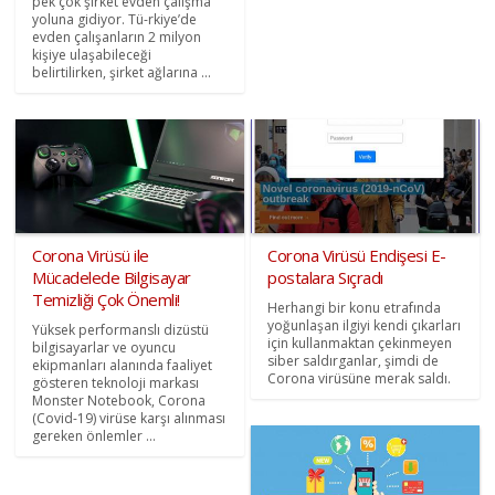
pek çok şirket evden çalışma
yoluna gidiyor. Tü-rkiye’de
evden çalışanların 2 milyon
kişiye ulaşabileceği
belirtilirken, şirket ağlarına ...
Corona Virüsü ile
Corona Virüsü Endişesi E-
Mücadelede Bilgisayar
postalara Sıçradı
Temizliği Çok Önemli!
Herhangi bir konu etrafında
yoğunlaşan ilgiyi kendi çıkarları
Yüksek performanslı dizüstü
için kullanmaktan çekinmeyen
bilgisayarlar ve oyuncu
siber saldırganlar, şimdi de
ekipmanları alanında faaliyet
Corona virüsüne merak saldı.
gösteren teknoloji markası
Monster Notebook, Corona
(Covid-19) virüse karşı alınması
gereken önlemler ...