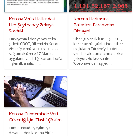
Korona Virüs Hakkındaki
Korona Haritasına
Her Şeyi Yapay Zekaya
Bakarken Paranızdan
Sorduk!
Olmayın!
Türkiye’nin lider yapay zeka
Siber güvenlik kuruluşu ESET,
şirketi CBOT, ülkemizin Korona
koronavirüs günlerinde siber
Virüsü’yle mücadelesine katkı
suçluların Türkiye’yi hedef alan
sağlamak üzere 17 Mart’ta
yeni bir aldatmacasına dikkat
uygulamaya aldığı Koronabot’a
çekiyor. Bu kez sahte
ilişkin ilk analizini ...
‘Coronavirüs Taşıyıcı ...
Korona Gündeminde Veri
Güvenliği İçin “Flash” Çözüm
Tüm dünyada yayılmaya
devam eden Korona Virüs