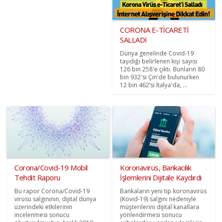
CORONA E-TİCARETİ
SALLADI
Dünya genelinde Covid-19
taşıdığı belirlenen kişi sayısı
126 bin 258'e çıktı. Bunların 80
bin 932'si Çin'de bulunurken
12 bin 462’si İtalya'da, ...
Corona/Covid-19 Mobil
Koronavirüs, Bankacılık
Tehdit Raporu
İşlemlerini Dijitale Kaydırdı
Bu rapor Corona/Covid-19
Bankaların yeni tip koronavirüs
virüsü salgınının, dijital dünya
(Kovid-19) salgını nedeniyle
üzerindeki etkilerinin
müşterilerini dijital kanallara
incelenmesi sonucu
yönlendirmesi sonucu