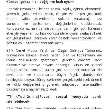
Küresel şokta hızlı değişime hızlı uyum
Panelde uzmanlar; ülkelerin sosyal, sağlık, eğitim, ekonomik,
güvenlik, gıda, tedarik zinciri, iletişim ve ulaşım gibi kritik
öneme sahip sistemlerinde şokların yaratacağı olası
sonuçlar ve performans değişimlerine odaklanacak.
Konusunda uzman panelistler, pandemi gibi şok türlerinin
etkisiyle yaşanan bu hızlı dönüşümlere uyum sağlayabilmek
için geliştirilmesi gereken karar destek mekanizmalarını ve
çözüm yolu alternatiflerini tartışacak.
STM Genel Müdür Yardımcısı Özgür Güleryüz “Günümüz
dünyasında küresel etkiye neden olan ve toplumların ani
uyum değişiklikleri göstermesi gereken olaylara şahit
oluyoruz ve olmaya devam edeceğiz. Bunun en güncel
örneği olarak Korona süreci gibi pandemik durumlar da
devletlerde ve toplumlarda büyük ölçekli dönüşümün
tetikleyicisi oluyor. Süreç içerisinde gerçekleşebilecek önemli
ve köklü değişimleri öngörerek, adaptasyon alternatifleri
oluşturmayı amaçlamalıyız” dedi.
“ThinkTechOnline|Focus” sosyal medyada canlı
izlenebilecek
STM ThinkTech’in öncülüğünde panelistlerin ve katılımcıların