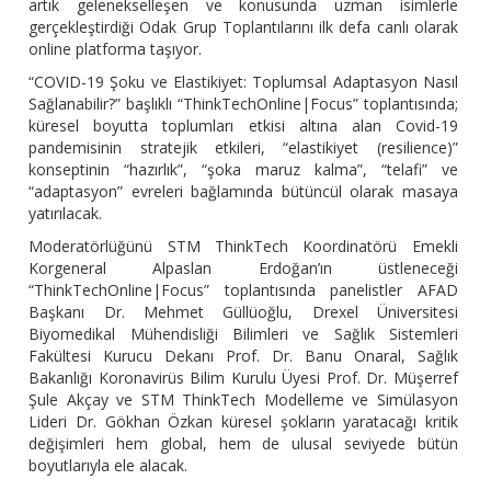
artık gelenekselleşen ve konusunda uzman isimlerle
gerçekleştirdiği Odak Grup Toplantılarını ilk defa canlı olarak
online platforma taşıyor.
“COVID-19 Şoku ve Elastikiyet: Toplumsal Adaptasyon Nasıl
Sağlanabilir?” başlıklı “ThinkTechOnline|Focus” toplantısında;
küresel boyutta toplumları etkisi altına alan Covid-19
pandemisinin stratejik etkileri, “elastikiyet (resilience)”
konseptinin “hazırlık”, “şoka maruz kalma”, “telafi” ve
“adaptasyon” evreleri bağlamında bütüncül olarak masaya
yatırılacak.
Moderatörlüğünü STM ThinkTech Koordinatörü Emekli
Korgeneral Alpaslan Erdoğan’ın üstleneceği
“ThinkTechOnline|Focus” toplantısında panelistler AFAD
Başkanı Dr. Mehmet Güllüoğlu, Drexel Üniversitesi
Biyomedikal Mühendisliği Bilimleri ve Sağlık Sistemleri
Fakültesi Kurucu Dekanı Prof. Dr. Banu Onaral, Sağlık
Bakanlığı Koronavirüs Bilim Kurulu Üyesi Prof. Dr. Müşerref
Şule Akçay ve STM ThinkTech Modelleme ve Simülasyon
Lideri Dr. Gökhan Özkan küresel şokların yaratacağı kritik
değişimleri hem global, hem de ulusal seviyede bütün
boyutlarıyla ele alacak.