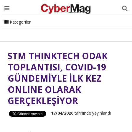
Ana Sayfa
Hakkımızda
Dergi
Editörden
Yazarlar
Danışmanlık
ISC Turkey
Sizden Gelenler
İletişim
Kategoriler
CyberMag Logo
STM THINKTECH ODAK
TOPLANTISI, COVID-19
GÜNDEMİYLE İLK KEZ
ONLINE OLARAK
GERÇEKLEŞİYOR
17/04/2020
tarihinde yayınlandı