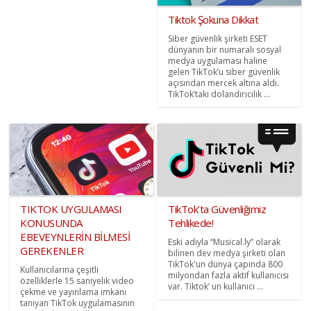
Tiktok Şokuna Dikkat
Siber güvenlik şirketi ESET
dünyanın bir numaralı sosyal
medya uygulaması haline
gelen TikTok’u siber güvenlik
açısından mercek altına aldı.
TikTok’taki dolandırıcılık ...
TIKTOK UYGULAMASI
TikTok’ta Güvenliğimiz
KONUSUNDA
Tehlikede!
EBEVEYNLERİN BİLMESİ
Eski adıyla “Musical.ly” olarak
GEREKENLER
bilinen dev medya şirketi olan
TikTok'un dünya çapında 800
Kullanıcılarına çeşitli
milyondan fazla aktif kullanıcısı
özelliklerle 15 saniyelik video
var. Tiktok’ un kullanıcı ...
çekme ve yayınlama imkanı
tanıyan TikTok uygulamasının