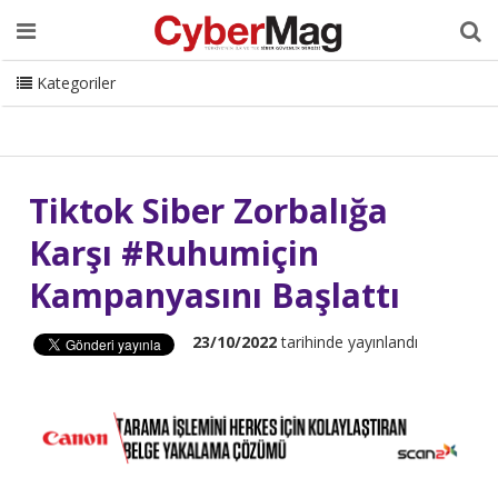
Ana Sayfa
Hakkımızda
Dergi
Editörden
Yazarlar
Danışmanlık
ISC Turkey
Sizden Gelenler
İletişim
Kategoriler
CyberMag Logo
Tiktok Siber Zorbalığa
Karşı #Ruhumiçin
Kampanyasını Başlattı
23/10/2022
tarihinde yayınlandı