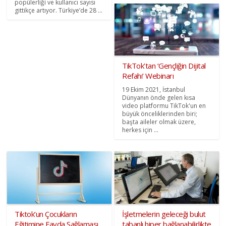
popülerliği ve kullanıcı sayısı
gittikçe artıyor. Türkiye’de 28 ...
TikTok’tan ‘Gençliğin Dijital
Refahı’ Webinarı
19 Ekim 2021, İstanbul
Dünyanın önde gelen kısa
video platformu TikTok'un en
büyük önceliklerinden biri;
başta aileler olmak üzere,
herkes için ...
Tiktok’un Çocukların
İşletmelerin geleceği bulut
Eğitimine Fayda Sağlaması
tabanlı hiper bağlanabilirlikte