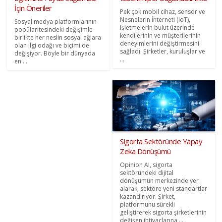
İçin Öneriler
Pek çok mobil cihaz, sensör ve
Nesnelerin İnterneti (IoT),
Sosyal medya platformlarının
işletmelerin bulut üzerinde
popülaritesindeki değişimle
kendilerinin ve müşterilerinin
birlikte her neslin sosyal ağlara
deneyimlerini değiştirmesini
olan ilgi odağı ve biçimi de
sağladı. Şirketler, kuruluşlar ve
değişiyor. Böyle bir dünyada
...
en ...
Sigorta Sektöründe Yapay
Zeka Dönüşümü
Opinion AI, sigorta
sektöründeki dijital
dönüşümün merkezinde yer
alarak, sektöre yeni standartlar
kazandırıyor. Şirket,
platformunu sürekli
geliştirerek sigorta şirketlerinin
değişen ihtiyaçlarına ...