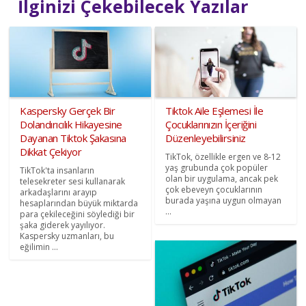
İlginizi Çekebilecek Yazılar
Kaspersky Gerçek Bir
Tiktok Aile Eşlemesi İle
Dolandırıcılık Hikayesine
Çocuklarınızın İçeriğini
Dayanan Tiktok Şakasına
Düzenleyebilirsiniz
Dikkat Çekiyor
TikTok, özellikle ergen ve 8-12
yaş grubunda çok popüler
TikTok'ta insanların
olan bir uygulama, ancak pek
telesekreter sesi kullanarak
çok ebeveyn çocuklarının
arkadaşlarını arayıp
burada yaşına uygun olmayan
hesaplarından büyük miktarda
...
para çekileceğini söylediği bir
şaka giderek yayılıyor.
Kaspersky uzmanları, bu
eğilimin ...