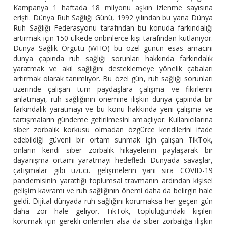
Kampanya 1 haftada 18 milyonu aşkın izlenme sayısına
erişti. Dünya Ruh Sağlığı Günü, 1992 yılından bu yana Dünya
Ruh Sağlığı Federasyonu tarafından bu konuda farkındalığı
artırmak için 150 ülkede onbinlerce kişi tarafından kutlanıyor.
Dünya Sağlık Örgütü (WHO) bu özel günün esas amacını
dünya çapında ruh sağlığı sorunları hakkında farkındalık
yaratmak ve akıl sağlığını desteklemeye yönelik çabaları
artırmak olarak tanımlıyor. Bu özel gün, ruh sağlığı sorunları
üzerinde çalışan tüm paydaşlara çalışma ve fikirlerini
anlatmayı, ruh sağlığının önemine ilişkin dünya çapında bir
farkındalık yaratmayı ve bu konu hakkında yeni çalışma ve
tartışmaların gündeme getirilmesini amaçlıyor. Kullanıcılarına
siber zorbalık korkusu olmadan özgürce kendilerini ifade
edebildiği güvenli bir ortam sunmak için çalışan TikTok,
onların kendi siber zorbalık hikayelerini paylaşarak bir
dayanışma ortamı yaratmayı hedefledi. Dünyada savaşlar,
çatışmalar gibi üzücü gelişmelerin yanı sıra COVID-19
pandemisinin yarattığı toplumsal travmanın ardından kişisel
gelişim kavramı ve ruh sağlığının önemi daha da belirgin hale
geldi. Dijital dünyada ruh sağlığını korumaksa her geçen gün
daha zor hale geliyor. TikTok, topluluğundaki kişileri
korumak için gerekli önlemleri alsa da siber zorbalığa ilişkin