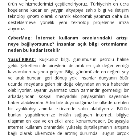
ürün ve hizmetlerimizi çeşitlendiriyoruz. Türkiye’nin en ücra
köşelerine kadar en yaygın altyapıya sahip bilgi ve iletişim
teknoloji şirketi olarak dinamik ekonomik yapımızı daha da
desteklemeye yönelik yeni teknoloji projelerine imza
atıyoruz.
CyberMag: İnternet kullanım oranlarındaki artışı
neye bağlıyorsunuz? İnsanlar açık bilgi ortamlarına
neden bu kadar istekli?
Yusuf KIRAÇ:
Kuşkusuz bilgi, günümüzün petrolü haline
geldi. Şirketlerin de bireylerin de artık en çok değer verdiği
kavramların başında geliyor. Bilgi, günümüzde en değerli şey
ve artık bundan geri dönüş yok. İnsanlar dünyanın öbür
ucunda meydana gelen bir doğa olayından anında haberdar
olabiliyorlar. Uyanır uyanmaz uzun zamandır görmediği bir
arkadaşından sosyal medyadaki paylaşımları sayesinde
haber alabiliyorlar. Adını bile duymadığımız bir ülkede üretilen
bir ayakkabıyı anında e-ticaretle satın alabiliyoruz. Bütün
bunları yapabilmemize imkân sağlayan internet, bilgiye
ulaşımın en kısa ve en etkili aracı konumundadır. Dolayısıyla
internet kullanım oranındaki yükseliş dijitalleşmenin artışına
bağlı olarak ülkemizde de artmış durumda. Bugün birçok