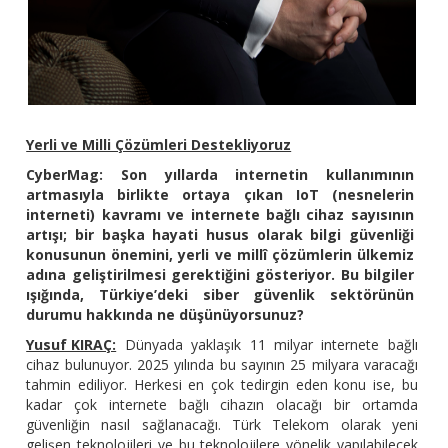
Yerli ve Milli Çözümleri Destekliyoruz
CyberMag: Son yıllarda internetin kullanımının
artmasıyla birlikte ortaya çıkan IoT (nesnelerin
interneti) kavramı ve internete bağlı cihaz sayısının
artışı; bir başka hayati husus olarak bilgi güvenliği
konusunun önemini, yerli ve millî çözümlerin ülkemiz
adına geliştirilmesi gerektiğini gösteriyor. Bu bilgiler
ışığında, Türkiye’deki siber güvenlik sektörünün
durumu hakkında ne düşünüyorsunuz?
Yusuf KIRAÇ:
Dünyada yaklaşık 11 milyar internete bağlı
cihaz bulunuyor. 2025 yılında bu sayının 25 milyara varacağı
tahmin ediliyor. Herkesi en çok tedirgin eden konu ise, bu
kadar çok internete bağlı cihazın olacağı bir ortamda
güvenliğin nasıl sağlanacağı. Türk Telekom olarak yeni
gelişen teknolojileri ve bu teknolojilere yönelik yapılabilecek