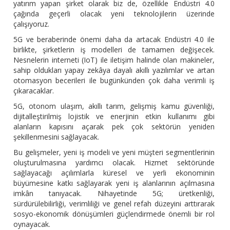
yatırım yapan şirket olarak biz de, özellikle Endüstri 4.0
çağında geçerli olacak yeni teknolojilerin üzerinde
çalışıyoruz.
5G ve beraberinde önemi daha da artacak Endüstri 4.0 ile
birlikte, şirketlerin iş modelleri de tamamen değişecek.
Nesnelerin interneti (IoT) ile iletişim halinde olan makineler,
sahip oldukları yapay zekâya dayalı akıllı yazılımlar ve artan
otomasyon becerileri ile bugünkünden çok daha verimli iş
çıkaracaklar.
5G, otonom ulaşım, akıllı tarım, gelişmiş kamu güvenliği,
dijitalleştirilmiş lojistik ve enerjinin etkin kullanımı gibi
alanların kapısını açarak pek çok sektörün yeniden
şekillenmesini sağlayacak.
Bu gelişmeler, yeni iş modeli ve yeni müşteri segmentlerinin
oluşturulmasına yardımcı olacak. Hizmet sektöründe
sağlayacağı açılımlarla küresel ve yerli ekonominin
büyümesine katkı sağlayarak yeni iş alanlarının açılmasına
imkân tanıyacak. Nihayetinde 5G; üretkenliği,
sürdürülebilirliği, verimliliği ve genel refah düzeyini arttırarak
sosyo-ekonomik dönüşümleri güçlendirmede önemli bir rol
oynayacak.