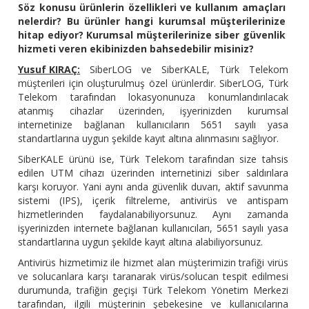
Söz konusu ürünlerin özellikleri ve kullanım amaçları
nelerdir? Bu ürünler hangi kurumsal müşterilerinize
hitap ediyor? Kurumsal müşterilerinize siber güvenlik
hizmeti veren ekibinizden bahsedebilir misiniz?
Yusuf KIRAÇ:
SiberLOG ve SiberKALE, Türk Telekom
müşterileri için oluşturulmuş özel ürünlerdir. SiberLOG, Türk
Telekom tarafından lokasyonunuza konumlandırılacak
atanmış cihazlar üzerinden, işyerinizden kurumsal
internetinize bağlanan kullanıcıların 5651 sayılı yasa
standartlarına uygun şekilde kayıt altına alınmasını sağlıyor.
SiberKALE ürünü ise, Türk Telekom tarafından size tahsis
edilen UTM cihazı üzerinden internetinizi siber saldırılara
karşı koruyor. Yani aynı anda güvenlik duvarı, aktif savunma
sistemi (IPS), içerik filtreleme, antivirüs ve antispam
hizmetlerinden faydalanabiliyorsunuz. Aynı zamanda
işyerinizden internete bağlanan kullanıcıları, 5651 sayılı yasa
standartlarına uygun şekilde kayıt altına alabiliyorsunuz.
Antivirüs hizmetimiz ile hizmet alan müşterimizin trafiği virüs
ve solucanlara karşı taranarak virüs/solucan tespit edilmesi
durumunda, trafiğin geçişi Türk Telekom Yönetim Merkezi
tarafından, ilgili müşterinin şebekesine ve kullanıcılarına