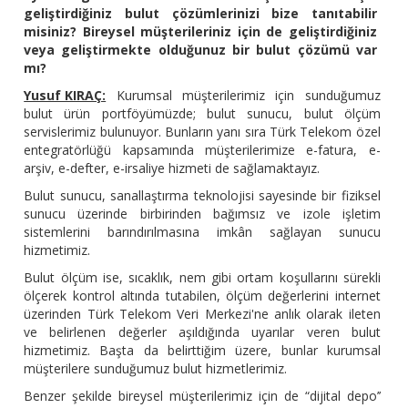
geliştirdiğiniz bulut çözümlerinizi bize tanıtabilir
misiniz? Bireysel müşterileriniz için de geliştirdiğiniz
veya geliştirmekte olduğunuz bir bulut çözümü var
mı?
Yusuf KIRAÇ:
Kurumsal müşterilerimiz için sunduğumuz
bulut ürün portföyümüzde; bulut sunucu, bulut ölçüm
servislerimiz bulunuyor. Bunların yanı sıra Türk Telekom özel
entegratörlüğü kapsamında müşterilerimize e-fatura, e-
arşiv, e-defter, e-irsaliye hizmeti de sağlamaktayız.
Bulut sunucu, sanallaştırma teknolojisi sayesinde bir fiziksel
sunucu üzerinde birbirinden bağımsız ve izole işletim
sistemlerini barındırılmasına imkân sağlayan sunucu
hizmetimiz.
Bulut ölçüm ise, sıcaklık, nem gibi ortam koşullarını sürekli
ölçerek kontrol altında tutabilen, ölçüm değerlerini internet
üzerinden Türk Telekom Veri Merkezi'ne anlık olarak ileten
ve belirlenen değerler aşıldığında uyarılar veren bulut
hizmetimiz. Başta da belirttiğim üzere, bunlar kurumsal
müşterilere sunduğumuz bulut hizmetlerimiz.
Benzer şekilde bireysel müşterilerimiz için de “dijital depo’’