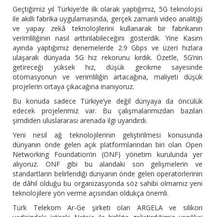
Geçtiğimiz yıl Türkiye’de ilk olarak yaptığımız, 5G teknolojisi
ile akıllı fabrika uygulamasında, gerçek zamanlı video analitiği
ve yapay zekâ teknolojilerini kullanarak bir fabrikanın
verimliliğinin nasıl arttırılabileceğini gösterdik. Yine Kasım
ayında yaptığımız denemelerde 2.9 Gbps ve üzeri hızlara
ulaşarak dünyada 5G hız rekorunu kırdık. Özetle, 5G’nin
getireceği yüksek hız, düşük gecikme sayesinde
otomasyonun ve verimliliğin artacağına, maliyeti düşük
projelerin ortaya çıkacağına inanıyoruz.
Bu konuda sadece Türkiye’ye değil dünyaya da öncülük
edecek projelerimiz var. Bu çalışmalarımızdan bazıları
şimdiden uluslararası arenada ilgi uyandırdı.
Yeni nesil ağ teknolojilerinin geliştirilmesi konusunda
dünyanın önde gelen açık platformlarından biri olan Open
Networking Foundation’ın (ONF) yönetim kurulunda yer
alıyoruz. ONF gibi bu alandaki son gelişmelerin ve
standartların belirlendiği dünyanın önde gelen operatörlerinin
de dâhil olduğu bu organizasyonda söz sahibi olmamız yeni
teknolojilere yön verme açısından oldukça önemli.
Türk Telekom Ar-Ge şirketi olan ARGELA ve silikon