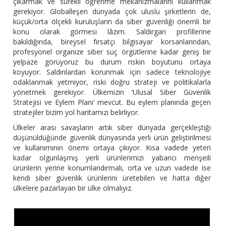
çıkarmak ve sürekli öğrenme mekanizmalarını kullanmak
gerekiyor. Globalleşen dünyada çok uluslu şirketlerin de,
küçük/orta ölçekli kuruluşların da siber güvenliği önemli bir
konu olarak görmesi lâzım. Saldırgan profillerine
bakıldığında, bireysel fırsatçı bilgisayar korsanlarından,
profesyonel organize siber suç örgütlerine kadar geniş bir
yelpaze görüyoruz bu durum riskin boyutunu ortaya
koyuyor. Saldırılardan korunmak için sadece teknolojiye
odaklanmak yetmiyor, riski doğru strateji ve politikalarla
yönetmek gerekiyor. Ülkemizin ‘Ulusal Siber Güvenlik
Stratejisi ve Eylem Planı’ mevcut. Bu eylem planında geçen
stratejiler bizim yol haritamızı belirliyor.
Ülkeler arası savaşların artık siber dünyada gerçekleştiği
düşünüldüğünde güvenlik dünyasında yerli ürün geliştirilmesi
ve kullanımının önemi ortaya çıkıyor. Kısa vadede yeteri
kadar olgunlaşmış yerli ürünlerimizi yabancı menşeili
ürünlerin yerine konumlandırmalı, orta ve uzun vadede ise
kendi siber güvenlik ürünlerini üretebilen ve hatta diğer
ülkelere pazarlayan bir ülke olmalıyız.