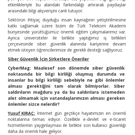
etkinlikleriyle bu alandaki farkındalığı artırarak paydaşlar
arasındaki bilgi alışverişini canlı tutuyor.
Sektörün ihtiyaç duyduğu insan kaynağının yetiştirilmesine
katkı sağlamak üzere bizim de Türk Telekom Akademi
bünyesinde yürüttüğümüz önemli eğitim çalışmalarımız var.
Ayrıca üniversiteler ile birlikte yaptığımız iş birlikleri
çerçevesinde siber güvenlik alanında kariyerine devam
etmek isteyen öğrencilerimize de gerekli desteği sağlıyoruz.
Siber Güvenlik İçin Şirketlere Öneriler
CyberMag: Maalesef son dönemde siber güvenlik
noktasında bir bilgi kirliliği oluşmuş durumda ve
insanlar bu bilgi kirliliği sebebiyle ne gibi önlemler
alması gerektiğini tam olarak bilmiyorlar. Siber
saldırıların mağduru ya da bu saldırılara istemeden
alet olmamak için vatandaşlarımızın alması gereken
önlemler sizce nelerdir?
Yusuf KIRAÇ:
İnternet gün geçtikçe hayatımızın en önemli
noktalarına temas ediyor. Özellikle e-devlet ve e-ticaret
hizmetlerinin yaygınlaşması ile birlikte son kullanıcı güvenliği
daha da önemli hale geliyor.