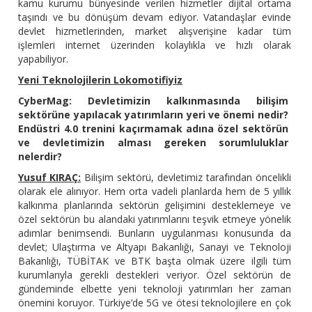
kamu kurumu bünyesinde verilen hizmetler dijital ortama
taşındı ve bu dönüşüm devam ediyor. Vatandaşlar evinde
devlet hizmetlerinden, market alışverişine kadar tüm
işlemleri internet üzerinden kolaylıkla ve hızlı olarak
yapabiliyor.
Yeni Teknolojilerin Lokomotifiyiz
CyberMag: Devletimizin kalkınmasında bilişim
sektörüne yapılacak yatırımların yeri ve önemi nedir?
Endüstri 4.0 trenini kaçırmamak adına özel sektörün
ve devletimizin alması gereken sorumluluklar
nelerdir?
Yusuf KIRAÇ:
Bilişim sektörü, devletimiz tarafından öncelikli
olarak ele alınıyor. Hem orta vadeli planlarda hem de 5 yıllık
kalkınma planlarında sektörün gelişimini desteklemeye ve
özel sektörün bu alandaki yatırımlarını teşvik etmeye yönelik
adımlar benimsendi. Bunların uygulanması konusunda da
devlet; Ulaştırma ve Altyapı Bakanlığı, Sanayi ve Teknoloji
Bakanlığı, TÜBİTAK ve BTK başta olmak üzere ilgili tüm
kurumlarıyla gerekli destekleri veriyor. Özel sektörün de
gündeminde elbette yeni teknoloji yatırımları her zaman
önemini koruyor. Türkiye’de 5G ve ötesi teknolojilere en çok