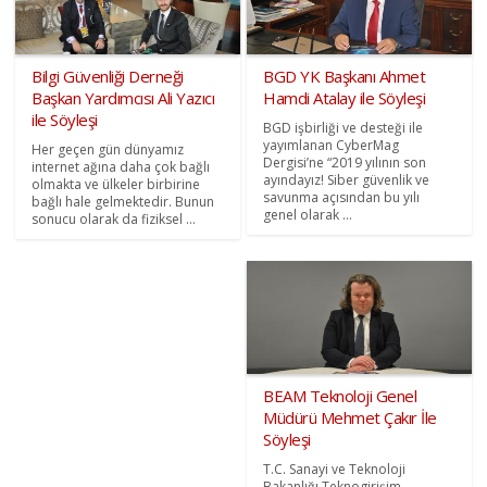
Bilgi Güvenliği Derneği
BGD YK Başkanı Ahmet
Başkan Yardımcısı Ali Yazıcı
Hamdi Atalay ile Söyleşi
ile Söyleşi
BGD işbirliği ve desteği ile
yayımlanan CyberMag
Her geçen gün dünyamız
Dergisi’ne “2019 yılının son
internet ağına daha çok bağlı
ayındayız! Siber güvenlik ve
olmakta ve ülkeler birbirine
savunma açısından bu yılı
bağlı hale gelmektedir. Bunun
genel olarak ...
sonucu olarak da fiziksel ...
BEAM Teknoloji Genel
Müdürü Mehmet Çakır İle
Söyleşi
T.C. Sanayi ve Teknoloji
Bakanlığı Teknogirişim