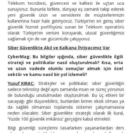
Telekom tecrübesi, güvencesi ve kalitesi ile uçtan uca
sunuyoruz. Bununla birlikte, dünyayı eş zamanlı takip ederek
yeni güvenlik ürün ve servislerini de müşterilerimizin
kullanımına hazır hale getiriyoruz. Türkiye’nin en geniş siber
güvenlik hizmet portföyünü sunan bir Telekom operatörü
olarak Türkiye’nin verisini koruyarak, ulusal güvenliğimizi
sağlamak için de var gücümüzle çalışıyoruz.
Siber Güvenlikte Akıl ve Kalkana İhtiyacımız Var
CyberMag: Bu bilgiler ışığında, siber güvenlikle ilgili
strateji ve politikalar nasıl oluşturulmalı? Kısa, orta
ve uzun vadede olumlu sonuçlar almak için özel
sektör ve kamu nasıl bir yol izlemeli?
Yusuf KIRAÇ:
Stratejiler ve politikalar; siber güvenliğin
sadece teknoloji değil aynı zamanda insan ve süreç yönünün
de bulunduğu unutulmadan oluşturulmalı. Bu üç etkeni bir
sacayağı gibi düşünebiliriz, bunlardan birinin eksik olması ya
da sağlıklı olmaması toplamda sistemin çalışmamasına
neden olacaktır. Siber güvenlikte stratejik olarak ilk kural,
‘Yüzde 100 güvenlik imkânsız’ gerçeğini kabul etmektir.
Bilgi güvenliği süreçlerini tasarlarken yaşananlardan ders