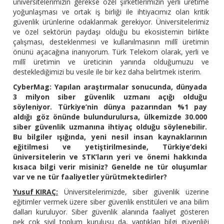
üniversitelerimizin gerekse özel şirketlerimizin yerli üretime
yoğunlaşması ve ortak iş birliği ile ihtiyacımız olan kritik
güvenlik ürünlerine odaklanmak gerekiyor. Üniversitelerimiz
ve özel sektörün paydaşı olduğu bu ekosistemin birlikte
çalışması, desteklenmesi ve kullanılmasının millî üretimin
önünü açacağına inanıyorum. Türk Telekom olarak, yerli ve
millî üretimin ve üreticinin yanında olduğumuzu ve
desteklediğimizi bu vesile ile bir kez daha belirtmek isterim.
CyberMag: Yapılan araştırmalar sonucunda, dünyada
3 milyon siber güvenlik uzmanı açığı olduğu
söyleniyor. Türkiye’nin dünya pazarından %1 pay
aldığı göz önünde bulundurulursa, ülkemizde 30.000
siber güvenlik uzmanına ihtiyaç olduğu söylenebilir.
Bu bilgiler ışığında, yeni nesil insan kaynaklarının
eğitilmesi ve yetiştirilmesinde, Türkiye’deki
üniversitelerin ve STK’ların yeri ve önemi hakkında
kısaca bilgi verir misiniz? Genelde ne tür oluşumlar
var ve ne tür faaliyetler yürütmektedirler?
Yusuf KIRAÇ:
Üniversitelerimizde, siber güvenlik üzerine
eğitimler vermek üzere siber güvenlik enstitüleri ve ana bilim
dalları kuruluyor. Siber güvenlik alanında faaliyet gösteren
pek çok sivil toplum kuruluşu da, yaptıkları bilgi güvenliği