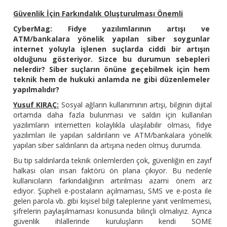
Güvenlik İçin Farkındalık Oluşturulması Önemli
CyberMag: Fidye yazılımlarının artışı ve
ATM/bankalara yönelik yapılan siber soygunlar
internet yoluyla işlenen suçlarda ciddi bir artışın
olduğunu gösteriyor. Sizce bu durumun sebepleri
nelerdir? Siber suçların önüne geçebilmek için hem
teknik hem de hukuki anlamda ne gibi düzenlemeler
yapılmalıdır?
Yusuf KIRAÇ:
Sosyal ağların kullanımının artışı, bilginin dijital
ortamda daha fazla bulunması ve saldırı için kullanılan
yazılımların internetten kolaylıkla ulaşılabilir olması, fidye
yazılımları ile yapılan saldırıların ve ATM/bankalara yönelik
yapılan siber saldırıların da artışına neden olmuş durumda.
Bu tip saldırılarda teknik önlemlerden çok, güvenliğin en zayıf
halkası olan insan faktörü ön plana çıkıyor. Bu nedenle
kullanıcıların farkındalığının artırılması azami önem arz
ediyor. Şüpheli e-postaların açılmaması, SMS ve e-posta ile
gelen parola vb. gibi kişisel bilgi taleplerine yanıt verilmemesi,
şifrelerin paylaşılmaması konusunda bilinçli olmalıyız. Ayrıca
güvenlik ihlallerinde kuruluşların kendi SOME