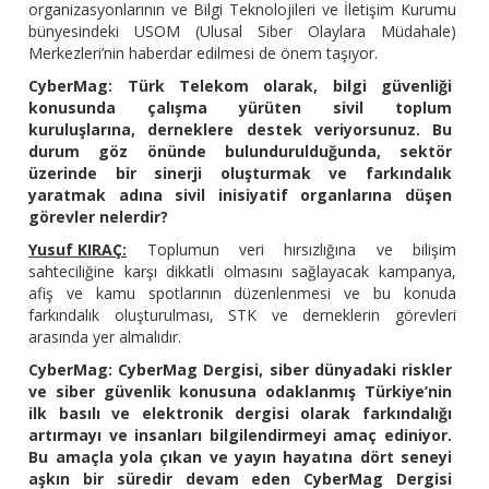
organizasyonlarının ve Bilgi Teknolojileri ve İletişim Kurumu
bünyesindeki USOM (Ulusal Siber Olaylara Müdahale)
Merkezleri’nin haberdar edilmesi de önem taşıyor.
CyberMag: Türk Telekom olarak, bilgi güvenliği
konusunda çalışma yürüten sivil toplum
kuruluşlarına, derneklere destek veriyorsunuz. Bu
durum göz önünde bulundurulduğunda, sektör
üzerinde bir sinerji oluşturmak ve farkındalık
yaratmak adına sivil inisiyatif organlarına düşen
görevler nelerdir?
Yusuf KIRAÇ:
Toplumun veri hırsızlığına ve bilişim
sahteciliğine karşı dikkatli olmasını sağlayacak kampanya,
afiş ve kamu spotlarının düzenlenmesi ve bu konuda
farkındalık oluşturulması, STK ve derneklerin görevleri
arasında yer almalıdır.
CyberMag: CyberMag Dergisi, siber dünyadaki riskler
ve siber güvenlik konusuna odaklanmış Türkiye’nin
ilk basılı ve elektronik dergisi olarak farkındalığı
artırmayı ve insanları bilgilendirmeyi amaç ediniyor.
Bu amaçla yola çıkan ve yayın hayatına dört seneyi
aşkın bir süredir devam eden CyberMag Dergisi