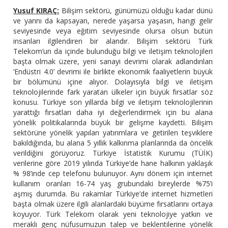
Yusuf KIRAÇ:
Bilişim sektörü, günümüzü olduğu kadar dünü
ve yarını da kapsayan, nerede yaşarsa yaşasın, hangi gelir
seviyesinde veya eğitim seviyesinde olursa olsun bütün
insanları ilgilendiren bir alandır. Bilişim sektörü Türk
Telekom’un da içinde bulunduğu bilgi ve iletişim teknolojileri
başta olmak üzere, yeni sanayi devrimi olarak adlandırılan
‘Endüstri 4.0’ devrimi ile birlikte ekonomik faaliyetlerin büyük
bir bölümünü içine alıyor. Dolayısıyla bilgi ve iletişim
teknolojilerinde fark yaratan ülkeler için büyük fırsatlar söz
konusu. Türkiye son yıllarda bilgi ve iletişim teknolojilerinin
yarattığı fırsatları daha iyi değerlendirmek için bu alana
yönelik politikalarında büyük bir gelişme kaydetti. Bilişim
sektörüne yönelik yapılan yatırımlara ve getirilen teşviklere
bakıldığında, bu alana 5 yıllık kalkınma planlarında da öncelik
verildiğini görüyoruz. Türkiye İstatistik Kurumu (TÜİK)
verilerine göre 2019 yılında Türkiye’de hane halkının yaklaşık
% 98’inde cep telefonu bulunuyor. Aynı dönem için internet
kullanım oranları 16-74 yaş grubundaki bireylerde %75’i
aşmış durumda. Bu rakamlar Türkiye’de internet hizmetleri
başta olmak üzere ilgili alanlardaki büyüme fırsatlarını ortaya
koyuyor. Türk Telekom olarak yeni teknolojiye yatkın ve
meraklı genç nüfusumuzun talep ve beklentilerine yönelik