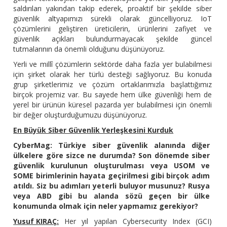
saldırıları yakından takip ederek, proaktif bir şekilde siber
güvenlik altyapımızı sürekli olarak güncelliyoruz. IoT
çözümlerini geliştiren üreticilerin, ürünlerini zafiyet ve
güvenlik açıkları bulundurmayacak şekilde güncel
tutmalarının da önemli olduğunu düşünüyoruz.
Yerli ve millî çözümlerin sektörde daha fazla yer bulabilmesi
için şirket olarak her türlü desteği sağlıyoruz. Bu konuda
grup şirketlerimiz ve çözüm ortaklarımızla başlattığımız
birçok projemiz var. Bu sayede hem ülke güvenliği hem de
yerel bir ürünün küresel pazarda yer bulabilmesi için önemli
bir değer oluşturduğumuzu düşünüyoruz.
En Büyük Siber Güvenlik Yerleşkesini Kurduk
CyberMag: Türkiye siber güvenlik alanında diğer
ülkelere göre sizce ne durumda? Son dönemde siber
güvenlik kurulunun oluşturulması veya USOM ve
SOME birimlerinin hayata geçirilmesi gibi birçok adım
atıldı. Siz bu adımları yeterli buluyor musunuz? Rusya
veya ABD gibi bu alanda sözü geçen bir ülke
konumunda olmak için neler yapmamız gerekiyor?
Yusuf KIRAÇ:
Her yıl yapılan Cybersecurity Index (GCI)