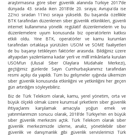
araştırmasına göre siber güvenlik alanında Türkiye 2017’de
dünyada 43. sırada iken 2018’de 20. sıraya; Avrupa'da ise
22'nci sıradan 11'inci sıraya yükseldi. Bu başarıda özellikle
BTK tarafından düzenlenen siber güvenlik etkinlikleri, güvenli
internet kullanımına yönelik regülatif düzenlemelerin ve bu
düzenlemelere uyum konusunda biz operatörlerin katkısı
etkili oldu. Yine BTK, operatörler ve kamu kurumları
tarafından ortaklaşa yürütülen USOM ve SOME faaliyetleri
de bu başarıyı tetikleyen faktörler arasında. Bildiğiniz üzere
altyapıdan yazılımlarına kadar yerli ve millî imkânlarla kurulan
USOM’un (Ulusal Siber Olaylara Müdahale Merkezi),
geçtiğimiz günlerde Sayın Cumhurbaşkanımız tarafından
resmi açılışı da yapıldı. Tüm bu gelişmeler ışığında ülkemizin
siber güvenlik konusunda etkinliğini ve yetkinliğini her geçen
gün artırdığını söyleyebiliriz.
Biz de Türk Telekom olarak, kamu, yerel yönetim, orta ve
büyük ölçekli olmak üzere kurumsal şirketlerin siber güvenlik
ihtiyaçlarını karşılamak amacıyla yoğun emek ve
yatırımlarımızın sonucu olarak, 2018’de Türkiye’nin en büyük
siber güvenlik merkezini açtık. Türk Telekom olarak siber
güvenlik merkezimizde izleme, analiz, yönetilebilir siber
güvenlik ve danışmanlık gibi güvenlik servislerimizi Türk