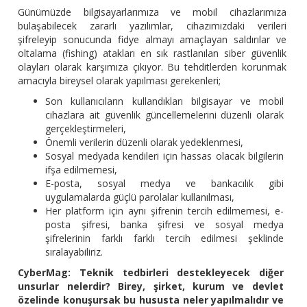
Günümüzde bilgisayarlarımıza ve mobil cihazlarımıza
bulaşabilecek zararlı yazılımlar, cihazımızdaki verileri
şifreleyip sonucunda fidye almayı amaçlayan saldırılar ve
oltalama (fishing) atakları en sık rastlanılan siber güvenlik
olayları olarak karşımıza çıkıyor. Bu tehditlerden korunmak
amacıyla bireysel olarak yapılması gerekenleri;
Son kullanıcıların kullandıkları bilgisayar ve mobil
cihazlara ait güvenlik güncellemelerini düzenli olarak
gerçekleştirmeleri,
Önemli verilerin düzenli olarak yedeklenmesi,
Sosyal medyada kendileri için hassas olacak bilgilerin
ifşa edilmemesi,
E-posta, sosyal medya ve bankacılık gibi
uygulamalarda güçlü parolalar kullanılması,
Her platform için aynı şifrenin tercih edilmemesi, e-
posta şifresi, banka şifresi ve sosyal medya
şifrelerinin farklı farklı tercih edilmesi şeklinde
sıralayabiliriz.
CyberMag: Teknik tedbirleri destekleyecek diğer
unsurlar nelerdir? Birey, şirket, kurum ve devlet
özelinde konuşursak bu hususta neler yapılmalıdır ve