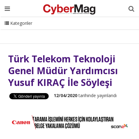
Ana Sayfa
Hakkımızda
Dergi
Editörden
Yazarlar
Danışmanlık
ISC Turkey
Sizden Gelenler
İletişim
Kategoriler
CyberMag Logo
Türk Telekom Teknoloji
Genel Müdür Yardımcısı
Yusuf KIRAÇ İle Söyleşi
12/04/2020
tarihinde yayınlandı