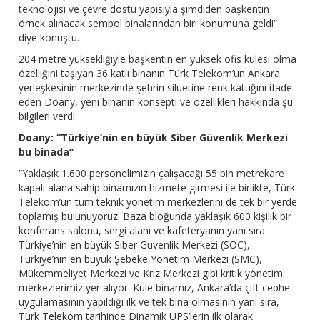
teknolojisi ve çevre dostu yapısıyla şimdiden başkentin
örnek alınacak sembol binalarından biri konumuna geldi”
diye konuştu.
204 metre yüksekliğiyle başkentin en yüksek ofis kulesi olma
özelliğini taşıyan 36 katlı binanın Türk Telekom’un Ankara
yerleşkesinin merkezinde şehrin siluetine renk kattığını ifade
eden Doany, yeni binanın konsepti ve özellikleri hakkında şu
bilgileri verdi:
Doany: “Türkiye’nin en büyük Siber Güvenlik Merkezi
bu binada”
“Yaklaşık 1.600 personelimizin çalışacağı 55 bin metrekare
kapalı alana sahip binamızın hizmete girmesi ile birlikte, Türk
Telekom’un tüm teknik yönetim merkezlerini de tek bir yerde
toplamış bulunuyoruz. Baza bloğunda yaklaşık 600 kişilik bir
konferans salonu, sergi alanı ve kafeteryanın yanı sıra
Türkiye’nin en büyük Siber Güvenlik Merkezi (SOC),
Türkiye’nin en büyük Şebeke Yönetim Merkezi (SMC),
Mükemmeliyet Merkezi ve Kriz Merkezi gibi kritik yönetim
merkezlerimiz yer alıyor. Kule binamız, Ankara’da çift cephe
uygulamasının yapıldığı ilk ve tek bina olmasının yanı sıra,
Türk Telekom tarihinde Dinamik UPS’lerin ilk olarak