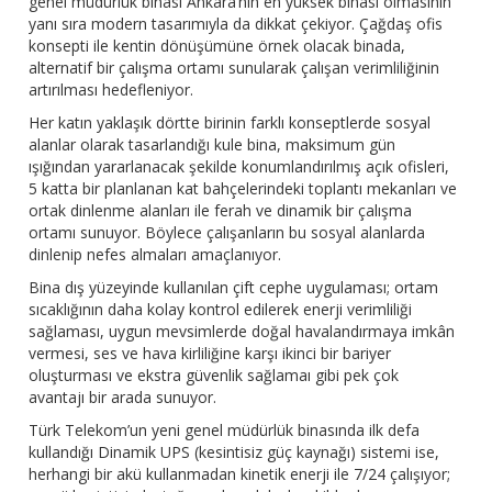
genel müdürlük binası Ankara’nın en yüksek binası olmasının
yanı sıra modern tasarımıyla da dikkat çekiyor. Çağdaş ofis
konsepti ile kentin dönüşümüne örnek olacak binada,
alternatif bir çalışma ortamı sunularak çalışan verimliliğinin
artırılması hedefleniyor.
Her katın yaklaşık dörtte birinin farklı konseptlerde sosyal
alanlar olarak tasarlandığı kule bina, maksimum gün
ışığından yararlanacak şekilde konumlandırılmış açık ofisleri,
5 katta bir planlanan kat bahçelerindeki toplantı mekanları ve
ortak dinlenme alanları ile ferah ve dinamik bir çalışma
ortamı sunuyor. Böylece çalışanların bu sosyal alanlarda
dinlenip nefes almaları amaçlanıyor.
Bina dış yüzeyinde kullanılan çift cephe uygulaması; ortam
sıcaklığının daha kolay kontrol edilerek enerji verimliliği
sağlaması, uygun mevsimlerde doğal havalandırmaya imkân
vermesi, ses ve hava kirliliğine karşı ikinci bir bariyer
oluşturması ve ekstra güvenlik sağlamaı gibi pek çok
avantajı bir arada sunuyor.
Türk Telekom’un yeni genel müdürlük binasında ilk defa
kullandığı Dinamik UPS (kesintisiz güç kaynağı) sistemi ise,
herhangi bir akü kullanmadan kinetik enerji ile 7/24 çalışıyor;