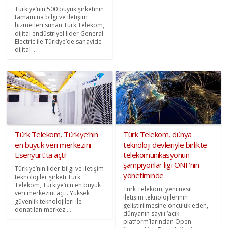
Türkiye’nin 500 büyük şirketinin
tamamına bilgi ve iletişim
hizmetleri sunan Türk Telekom,
dijital endüstriyel lider General
Electric ile Türkiye’de sanayide
dijital ...
Türk Telekom, Türkiye’nin
Türk Telekom, dünya
en büyük veri merkezini
teknoloji devleriyle birlikte
Esenyurt’ta açtı!
telekomünikasyonun
şampiyonlar ligi ONF’nin
Türkiye’nin lider bilgi ve iletişim
yönetiminde
teknolojiler şirketi Türk
Telekom, Türkiye’nin en büyük
Türk Telekom, yeni nesil
veri merkezini açtı. Yüksek
iletişim teknolojilerinin
güvenlik teknolojileri ile
geliştirilmesine öncülük eden,
donatılan merkez ...
dünyanın sayılı ‘açık
platform’larından Open