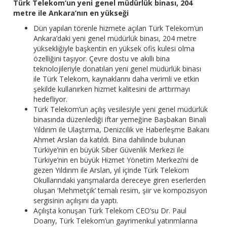
Türk Telekom’un yeni genel müdürlük binası, 204
metre ile Ankara’nın en yükseği
Dün yapılan törenle hizmete açılan Türk Telekom’un
Ankara’daki yeni genel müdürlük binası, 204 metre
yüksekliğiyle başkentin en yüksek ofis kulesi olma
özelliğini taşıyor. Çevre dostu ve akıllı bina
teknolojileriyle donatılan yeni genel müdürlük binası
ile Türk Telekom, kaynaklarını daha verimli ve etkin
şekilde kullanırken hizmet kalitesini de arttırmayı
hedefliyor.
Türk Telekom’un açılış vesilesiyle yeni genel müdürlük
binasında düzenlediği iftar yemeğine Başbakan Binali
Yıldırım ile Ulaştırma, Denizcilik ve Haberleşme Bakanı
Ahmet Arslan da katıldı. Bina dahilinde bulunan
Türkiye’nin en büyük Siber Güvenlik Merkezi ile
Türkiye’nin en büyük Hizmet Yönetim Merkezi’ni de
gezen Yıldırım ile Arslan, yıl içinde Türk Telekom
Okullarındaki yarışmalarda dereceye giren eserlerden
oluşan ‘Mehmetçik’ temalı resim, şiir ve kompozisyon
sergisinin açılışını da yaptı.
Açılışta konuşan Türk Telekom CEO’su Dr. Paul
Doany, Türk Telekom’un gayrimenkul yatırımlarına