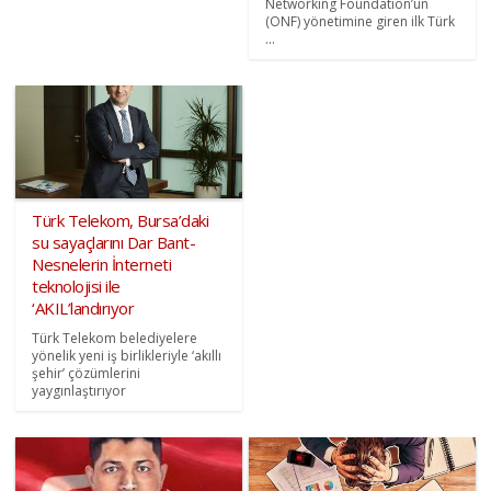
Networking Foundation’un
(ONF) yönetimine giren ilk Türk
...
Türk Telekom, Bursa’daki
su sayaçlarını Dar Bant-
Nesnelerin İnterneti
teknolojisi ile
‘AKIL’landırıyor
Türk Telekom belediyelere
yönelik yeni iş birlikleriyle ‘akıllı
şehir’ çözümlerini
yaygınlaştırıyor