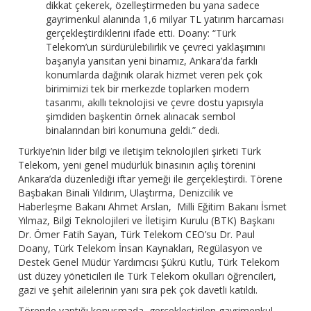
dikkat çekerek, özelleştirmeden bu yana sadece
gayrimenkul alanında 1,6 milyar TL yatırım harcaması
gerçekleştirdiklerini ifade etti. Doany: “Türk
Telekom’un sürdürülebilirlik ve çevreci yaklaşımını
başarıyla yansıtan yeni binamız, Ankara’da farklı
konumlarda dağınık olarak hizmet veren pek çok
birimimizi tek bir merkezde toplarken modern
tasarımı, akıllı teknolojisi ve çevre dostu yapısıyla
şimdiden başkentin örnek alınacak sembol
binalarından biri konumuna geldi.” dedi.
Türkiye’nin lider bilgi ve iletişim teknolojileri şirketi Türk
Telekom, yeni genel müdürlük binasının açılış törenini
Ankara’da düzenlediği iftar yemeği ile gerçekleştirdi. Törene
Başbakan Binali Yıldırım, Ulaştırma, Denizcilik ve
Haberleşme Bakanı Ahmet Arslan, Milli Eğitim Bakanı İsmet
Yılmaz, Bilgi Teknolojileri ve İletişim Kurulu (BTK) Başkanı
Dr. Ömer Fatih Sayan, Türk Telekom CEO’su Dr. Paul
Doany, Türk Telekom İnsan Kaynakları, Regülasyon ve
Destek Genel Müdür Yardımcısı Şükrü Kutlu, Türk Telekom
üst düzey yöneticileri ile Türk Telekom okulları öğrencileri,
gazi ve şehit ailelerinin yanı sıra pek çok davetli katıldı.
Törende yaptığı konuşmada, gerçekleştirilen gayrimenkul