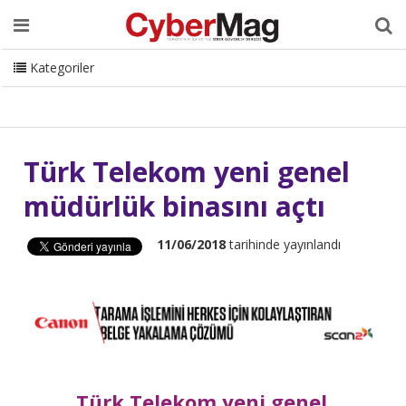
Ana Sayfa
Hakkımızda
Dergi
Editörden
Yazarlar
Danışmanlık
ISC Turkey
Sizden Gelenler
İletişim
Kategoriler
CyberMag Logo
Türk Telekom yeni genel
müdürlük binasını açtı
11/06/2018
tarihinde yayınlandı
Türk Telekom yeni genel