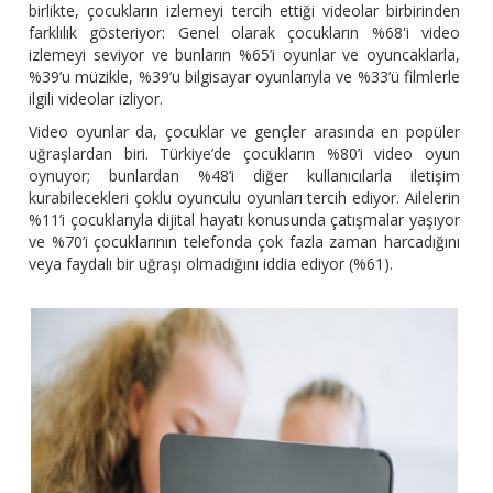
birlikte, çocukların izlemeyi tercih ettiği videolar birbirinden
farklılık gösteriyor: Genel olarak çocukların %68'i video
izlemeyi seviyor ve bunların %65’i oyunlar ve oyuncaklarla,
%39’u müzikle, %39’u bilgisayar oyunlarıyla ve %33’ü filmlerle
ilgili videolar izliyor.
Video oyunlar da, çocuklar ve gençler arasında en popüler
uğraşlardan biri. Türkiye’de çocukların %80’i video oyun
oynuyor; bunlardan %48’i diğer kullanıcılarla iletişim
kurabilecekleri çoklu oyunculu oyunları tercih ediyor. Ailelerin
%11’i çocuklarıyla dijital hayatı konusunda çatışmalar yaşıyor
ve %70’i çocuklarının telefonda çok fazla zaman harcadığını
veya faydalı bir uğraşı olmadığını iddia ediyor (%61).