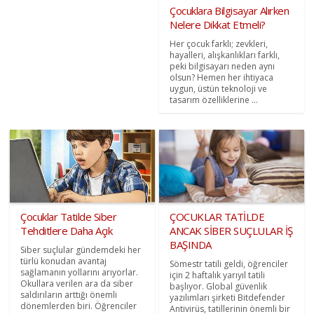
Çocuklara Bilgisayar Alırken
Nelere Dikkat Etmeli?
Her çocuk farklı; zevkleri,
hayalleri, alışkanlıkları farklı,
peki bilgisayarı neden aynı
olsun? Hemen her ihtiyaca
uygun, üstün teknoloji ve
tasarım özelliklerine ...
Çocuklar Tatilde Siber
ÇOCUKLAR TATİLDE
Tehditlere Daha Açık
ANCAK SİBER SUÇLULAR İŞ
BAŞINDA
Siber suçlular gündemdeki her
türlü konudan avantaj
Sömestr tatili geldi, öğrenciler
sağlamanın yollarını arıyorlar.
için 2 haftalık yarıyıl tatili
Okullara verilen ara da siber
başlıyor. Global güvenlik
saldırıların arttığı önemli
yazılımları şirketi Bitdefender
dönemlerden biri. Öğrenciler
Antivirüs, tatillerinin önemli bir