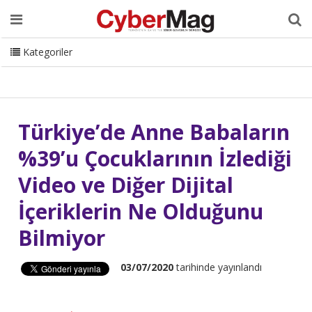
Ana Sayfa
Hakkımızda
Dergi
Editörden
Yazarlar
Danışmanlık
ISC Turkey
Sizden Gelenler
İletişim
Kategoriler
CyberMag Logo
Türkiye’de Anne Babaların
%39’u Çocuklarının İzlediği
Video ve Diğer Dijital
İçeriklerin Ne Olduğunu
Bilmiyor
03/07/2020
tarihinde yayınlandı