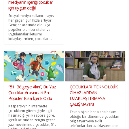
medyanın içeriği çocuklar
için uygun değil!
Sosyal medya kullanıcı sayısı
her geçen gün hızla artıyor.
Gençler arasında oldukça
popüler olan bu siteler ve
uygulamalar iletişimi
kolaylaştırırken, çocuklar ...
“51. Bölgeye Akın”, Bu Yaz
ÇOCUKLARI TEKNOLOJİK
Çocuklar Arasındaki En
CİHAZLARDAN
Popüler Kısa İçerik Oldu
UZAKLAŞTIRMAYA
ÇALIŞMAYIN!
Kaspersky’nin internette
çocukların güvenliğiyle ilgili
Teknolojinin her alana hakim
hazırladığı yıllık rapora göre,
olduğu bir dönemde çocukları
içerik açısından zengin geçen
bilgisayar veya akıllı
yaz mevsiminde çocuklar, 51.
telefonlardan uzaklaştırmanın