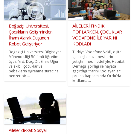
Boğaziçi Üniversitesi,
AİLELERİ FINDIK
Çocukların Gelişiminden
TOPLARKEN, ÇOCUKLAR
İlham Alarak Düşünen
VODAFONE İLE YARINI
Robot Geliştiriyor
KODLADI
Boğaziçi Üniversitesi Bilgisayar
Türkiye Vodafone Vakfı, dijital
Mühendisliği Bölümü öğretim
geleceğe hazır nesillerin
üyesi Yrd. Doç. Dr. Emre Uğur
yetiştirilmesi hedefiyle, Habitat
ve ekibi, çocuklar ve
Derneği işbirliği ile hayata
bebeklerin öğrenme sürecine
geçirdiği “Yarını Kodlayanlar”
benzer bir ...
projesi kapsamında Ordu’da
kodlama ...
Aileler dikkat: Sosyal