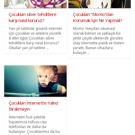
Çocukları siber tehditlere
Çocukları “Momo”dan
karşı nasıl koruruz?
Korumak İçin Ne Yapmalı?
Yarı yıl tatilinde güvenli internet
Momo ‘meydan okuması’
için çocuklar ve ailelere yönelik
olarak bilinen ve yaklaşık bir
8 altın öğüt Çocukları siber
yıldır çeşitli ülkelerde görülen
tehditlere karşı nasıl koruruz?
olay internette panik ve histeri
Okullar yarı yıl tatiline ...
yarattı. Bunun cihazlara
bulaşan ...
Çocukları İnternette Yalnız
Bırakmayın
İnternetin hızlı şekilde
hayatımıza nüfuzu cep
telefonları ile daha da
hızlanıyor. Çocuklarımız da bu