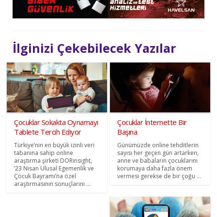
İlginizi Çekebilecek Yazılar
Çocuklar Sokakta Oynamayı
Çocuklar İnternette Bir
Tablete Tercih Ediyor
Başına
Türkiye’nin en büyük izinli veri
Günümüzde online tehditlerin
tabanına sahip online
sayısı her geçen gün artarken,
araştırma şirketi DORinsight,
anne ve babaların çocuklarını
‘23 Nisan Ulusal Egemenlik ve
korumaya daha fazla önem
Çocuk Bayramı’na özel
vermesi gerekse de bir çoğu ...
araştırmasının sonuçlarını ...