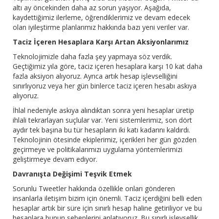
altı ay öncekinden daha az sorun yaşıyor. Aşağıda,
kaydettiğimiz ilerleme, öğrendiklerimiz ve devam edecek
olan iyileştirme planlarımız hakkında bazı yeni veriler var.
Taciz İçeren Hesaplara Karşı Artan Aksiyonlarımız
Teknolojimizle daha fazla şey yapmaya söz verdik.
Geçtiğimiz yıla göre, taciz içeren hesaplara karşı 10 kat daha
fazla aksiyon alıyoruz. Ayrıca artık hesap işlevselliğini
sınırlıyoruz veya her gün binlerce taciz içeren hesabı askıya
alıyoruz.
İhlal nedeniyle askıya alındıktan sonra yeni hesaplar üretip
ihlali tekrarlayan suçlular var. Yeni sistemlerimiz, son dört
aydır tek başına bu tür hesapların iki katı kadarını kaldırdı.
Teknolojinin ötesinde ekiplerimiz, içerikleri her gün gözden
geçirmeye ve politikalarımızı uygulama yöntemlerimizi
geliştirmeye devam ediyor.
Davranışta Değişimi Teşvik Etmek
Sorunlu Tweetler hakkında özellikle onları gönderen
insanlarla iletişim bizim için önemli. Taciz içerdiğini belli eden
hesaplar artık bir süre için sınırlı hesap haline getiriliyor ve bu
hesaplara bunun sebeplerini anlatıyoruz. Bu sınırlı işlevsellik