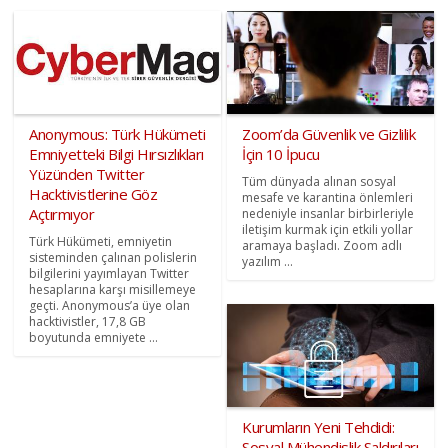
Anonymous: Türk Hükümeti
Zoom’da Güvenlik ve Gizlilik
Emniyetteki Bilgi Hırsızlıkları
İçin 10 İpucu
Yüzünden Twitter
Tüm dünyada alınan sosyal
Hacktivistlerine Göz
mesafe ve karantina önlemleri
Açtırmıyor
nedeniyle insanlar birbirleriyle
iletişim kurmak için etkili yollar
Türk Hükümeti, emniyetin
aramaya başladı. Zoom adlı
sisteminden çalınan polislerin
yazılım ...
bilgilerini yayımlayan Twitter
hesaplarına karşı misillemeye
geçti. Anonymous’a üye olan
hacktivistler, 17,8 GB
boyutunda emniyete ...
Kurumların Yeni Tehdidi:
Sosyal Mühendislik Saldırıları