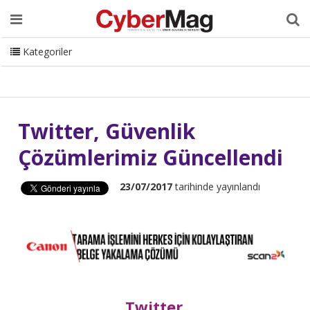
Ana Sayfa
Hakkımızda
Dergi
Editörden
Yazarlar
Danışmanlık
ISC Turkey
Sizden Gelenler
İletişim
Kategoriler
CyberMag Logo
Twitter, Güvenlik
Çözümlerimiz Güncellendi
23/07/2017
tarihinde yayınlandı
Twitter