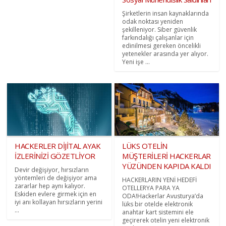
Şirketlerin insan kaynaklarında
odak noktası yeniden
şekilleniyor. Siber güvenlik
farkındalığı çalışanlar için
edinilmesi gereken öncelikli
yetenekler arasında yer alıyor.
Yeni işe ...
HACKERLER DİJİTAL AYAK
LÜKS OTELİN
İZLERİNİZİ GÖZETLİYOR
MÜŞTERİLERİ HACKERLAR
YÜZÜNDEN KAPIDA KALDI
Devir değişiyor, hırsızların
yöntemleri de değişiyor ama
HACKERLARIN YENİ HEDEFİ
zararlar hep aynı kalıyor.
OTELLERYA PARA YA
Eskiden evlere girmek için en
ODA!Hackerlar Avusturya’da
iyi anı kollayan hırsızların yerini
lüks bir otelde elektronik
...
anahtar kart sistemini ele
geçirerek otelin yeni elektronik