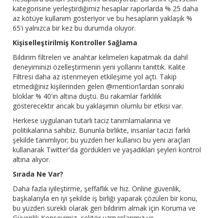
kategorisine yerleştirdiğimiz hesaplar raporlarda % 25 daha
az kötüye kullanım gösteriyor ve bu hesapların yaklaşık %
65'i yalnızca bir kez bu durumda oluyor.
Kişiselleştirilmiş Kontroller Sağlama
Bildirim filtreleri ve anahtar kelimeleri kapatmak da dahil
deneyiminizi özelleştirmenin yeni yollarını tanıttık. Kalite
Filtresi daha az istenmeyen etkileşime yol açtı. Takip
etmediğiniz kişilerinden gelen @mention’lardan sonraki
bloklar % 40'ın altına düştü. Bu rakamlar farklılık
gösterecektir ancak bu yaklaşımın olumlu bir etkisi var.
Herkese uygulanan tutarlı taciz tanımlamalarına ve
politikalarına sahibiz. Bununla birlikte, insanlar tacizi farklı
şekilde tanımlıyor; bu yüzden her kullanıcı bu yeni araçları
kullanarak Twitter'da gördükleri ve yaşadıkları şeyleri kontrol
altına alıyor.
Sırada Ne Var?
Daha fazla iyileştirme, şeffaflık ve hız. Online güvenlik,
başkalarıyla en iyi şekilde iş birliği yaparak çözülen bir konu,
bu yüzden sürekli olarak geri bildirim almak için Koruma ve
Güvenlik Konseyimiz, sektör uzmanlarımız ve