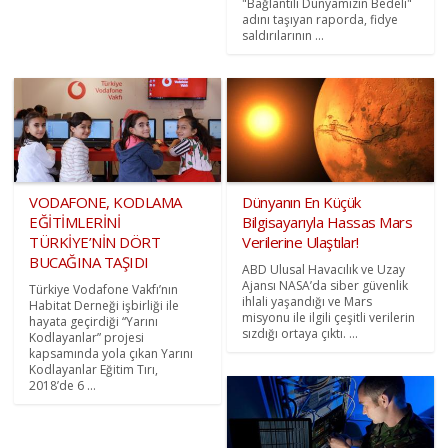
"Bağlantılı Dünyamızın Bedeli"
adını taşıyan raporda, fidye
saldırılarının ...
VODAFONE, KODLAMA
Dünyanın En Küçük
EĞİTİMLERİNİ
Bilgisayarıyla Hassas Mars
TÜRKİYE’NİN DÖRT
Verilerine Ulaştılar!
BUCAĞINA TAŞIDI
ABD Ulusal Havacılık ve Uzay
Ajansı NASA’da siber güvenlik
Türkiye Vodafone Vakfı’nın
ihlali yaşandığı ve Mars
Habitat Derneği işbirliği ile
misyonu ile ilgili çeşitli verilerin
hayata geçirdiği “Yarını
sızdığı ortaya çıktı. ...
Kodlayanlar” projesi
kapsamında yola çıkan Yarını
Kodlayanlar Eğitim Tırı,
2018’de 6 ...