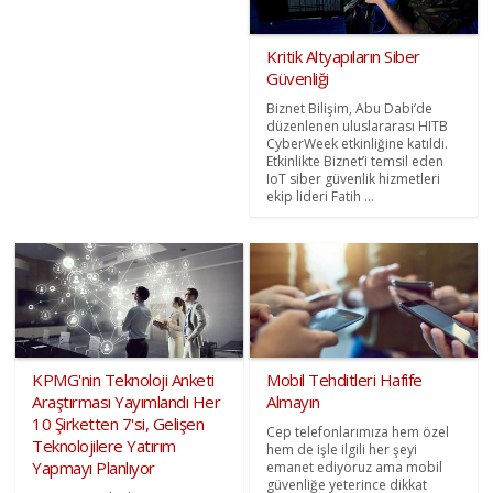
Kritik Altyapıların Siber
Güvenliği
Biznet Bilişim, Abu Dabi’de
düzenlenen uluslararası HITB
CyberWeek etkinliğine katıldı.
Etkinlikte Biznet’i temsil eden
IoT siber güvenlik hizmetleri
ekip lideri Fatih ...
KPMG'nin Teknoloji Anketi
Mobil Tehditleri Hafife
Araştırması Yayımlandı Her
Almayın
10 Şirketten 7'si, Gelişen
Cep telefonlarımıza hem özel
Teknolojilere Yatırım
hem de işle ilgili her şeyi
Yapmayı Planlıyor
emanet ediyoruz ama mobil
güvenliğe yeterince dikkat