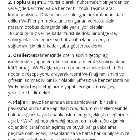
2. Toplu Ulaşım:
Bir turist olarak muhtemelen bir yerden bir
yere giderken tren ya da benzer bir toplu taşıma aracı
kullanacaksınız. Dolandırıcı ve saldırganlar tarafından idare
edilen Wi-Fi erişim noktaları tren garları ve hatta sizin
masum otobüs durağında bile yer alıyor olabilir.
Bulunduğunuz yer ne kadar turist ile dolu bir bölge ise,
saldırganlar verilerinize ve hatta cihazlarınıza erişim
sağlamak için bir o kadar çaba göstereceklerdir.
3. Oteller:
Misafirler içinde otelin adının geçtiği ağ
isimlerinden şüphelenmedikleri için oteller de saldırganların
kötü amaçlı Wi-Fi ağları için en popüler alanlardan biri. Bu
nedenle resepsiyonu arayarak resmi Wi-Fi ağının ismini ve
şifresini sormak iyi bir fikir olabilir. Şifresiz ve benzer isimli bir
Wi-Fi ağını tespit ettiğinizde yapabileceğiniz en iyi şey,
yetkililere bildirmektir.
4. Plajlar:
Havuz kenarında yada sahildeyken, bir selfie
paylaşma dürtüsüne kapıldığınızda, durum güncellemesinde
bulunacağınızda yada banka işlemleri gerçekleştireceğinizde
açık bir Wi-Fi ağında olmadığınızdan emin olun. Bu ağın bir
dolandırıcı tarafından açılmış ve büyük balığı yakalama
peşinde olabileceği, hesaplarınıza ve hatta banka bilgilerinize
ulaşabileceği ihtimalini aklınızdan çıkarmayın.