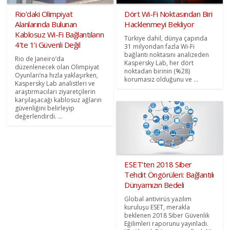
Rio’daki Olimpiyat
Dört Wi-Fi Noktasından Biri
Alanlarında Bulunan
Hacklenmeyi Bekliyor
Kablosuz Wi-Fi Bağlantıların
Türkiye dahil, dünya çapında
4’te 1’i Güvenli Değil
31 milyondan fazla Wi-Fi
bağlantı noktasını analizeden
Rio de Janeiro’da
Kaspersky Lab, her dört
düzenlenecek olan Olimpiyat
noktadan birinin (%28)
Oyunları’na hızla yaklaşırken,
korumasız olduğunu ve ...
Kaspersky Lab analistleri ve
araştırmacıları ziyaretçilerin
karşılaşacağı kablosuz ağların
güvenliğini belirleyip
değerlendirdi. ...
ESET’ten 2018 Siber
Tehdit Öngörüleri: Bağlantılı
Dünyamızın Bedeli
Global antivirüs yazılım
kuruluşu ESET, merakla
beklenen 2018 Siber Güvenlik
Eğilimleri raporunu yayınladı.