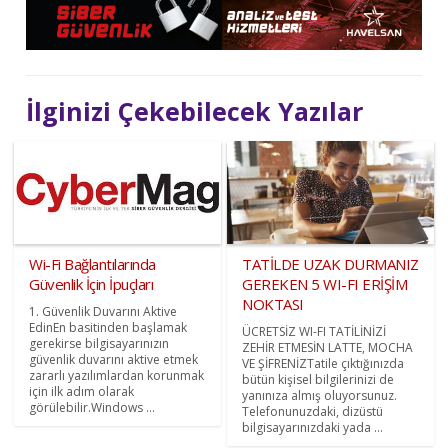
İlginizi Çekebilecek Yazılar
Wi-Fi Bağlantılarında
TATİLDE UZAK DURMANIZ
Güvenlik İçin İpuçları
GEREKEN 5 WI-FI ERİŞİM
NOKTASI
1. Güvenlik Duvarını Aktive
EdinEn basitinden başlamak
ÜCRETSİZ WI-FI TATİLİNİZİ
gerekirse bilgisayarınızın
ZEHİR ETMESİN LATTE, MOCHA
güvenlik duvarını aktive etmek
VE ŞİFRENİZTatile çıktığınızda
zararlı yazılımlardan korunmak
bütün kişisel bilgilerinizi de
için ilk adım olarak
yanınıza almış oluyorsunuz.
görülebilir.Windows ...
Telefonunuzdaki, dizüstü
bilgisayarınızdaki yada ...