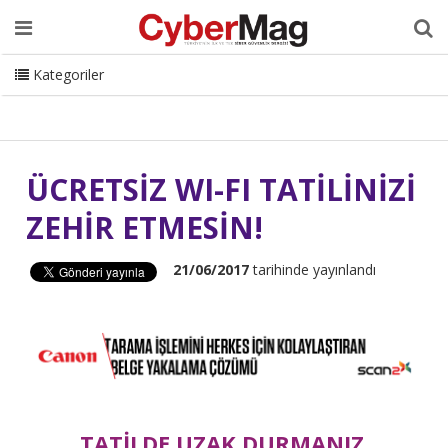
Ana Sayfa
Hakkımızda
Dergi
Editörden
Yazarlar
Danışmanlık
ISC Turkey
Sizden Gelenler
İletişim
Kategoriler
CyberMag Logo
ÜCRETSİZ WI-FI TATİLİNİZİ
ZEHİR ETMESİN!
21/06/2017
tarihinde yayınlandı
TATİLDE UZAK DURMANIZ