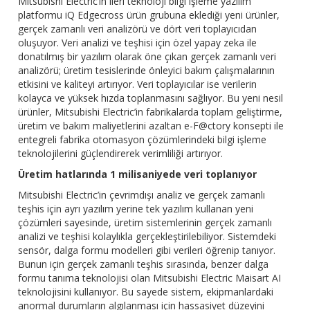
Mitsubishi Electric’in ileri teknoloji bilgi işleme yazılım
platformu iQ Edgecross ürün grubuna eklediği yeni ürünler,
gerçek zamanlı veri analizörü ve dört veri toplayıcıdan
oluşuyor. Veri analizi ve teşhisi için özel yapay zeka ile
donatılmış bir yazılım olarak öne çıkan gerçek zamanlı veri
analizörü; üretim tesislerinde önleyici bakım çalışmalarının
etkisini ve kaliteyi artırıyor. Veri toplayıcılar ise verilerin
kolayca ve yüksek hızda toplanmasını sağlıyor. Bu yeni nesil
ürünler, Mitsubishi Electric’in fabrikalarda toplam geliştirme,
üretim ve bakım maliyetlerini azaltan e-F@ctory konsepti ile
entegreli fabrika otomasyon çözümlerindeki bilgi işleme
teknolojilerini güçlendirerek verimliliği artırıyor.
Üretim hatlarında 1 milisaniyede veri toplanıyor
Mitsubishi Electric’in çevrimdışı analiz ve gerçek zamanlı
teşhis için ayrı yazılım yerine tek yazılım kullanan yeni
çözümleri sayesinde, üretim sistemlerinin gerçek zamanlı
analizi ve teşhisi kolaylıkla gerçekleştirilebiliyor. Sistemdeki
sensör, dalga formu modelleri gibi verileri öğrenip tanıyor.
Bunun için gerçek zamanlı teşhis sırasında, benzer dalga
formu tanıma teknolojisi olan Mitsubishi Electric Maisart AI
teknolojisini kullanıyor. Bu sayede sistem, ekipmanlardaki
anormal durumların algılanması için hassasiyet düzeyini