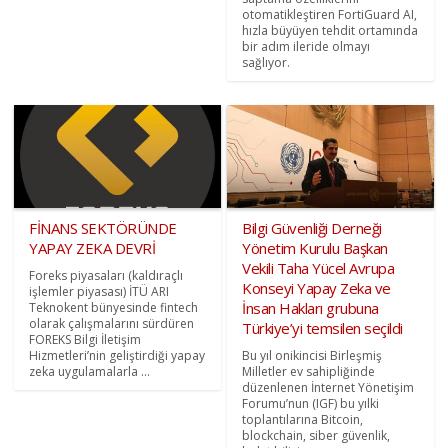
otomatikleştiren FortiGuard AI,
hızla büyüyen tehdit ortamında
bir adım ileride olmayı
sağlıyor.
FİNANS SEKTÖRÜNDE
Bilgi Güvenliği Derneği
YAPAY ZEKA DEVRİ
Yönetim Kurulu Başkan
Vekili Taha Yücel Avrupa
Foreks piyasaları (kaldıraçlı
Konseyi Yapay Zeka ve
işlemler piyasası) İTÜ ARI
İnsan Hakları grubuna
Teknokent bünyesinde fintech
olarak çalışmalarını sürdüren
Türkiye’yi temsilen seçildi
FOREKS Bilgi İletişim
Hizmetleri’nin geliştirdiği yapay
Bu yıl onikincisi Birleşmiş
zeka uygulamalarla ...
Milletler ev sahipliğinde
düzenlenen İnternet Yönetişim
Forumu’nun (IGF) bu yılki
toplantılarına Bitcoin,
blockchain, siber güvenlik,