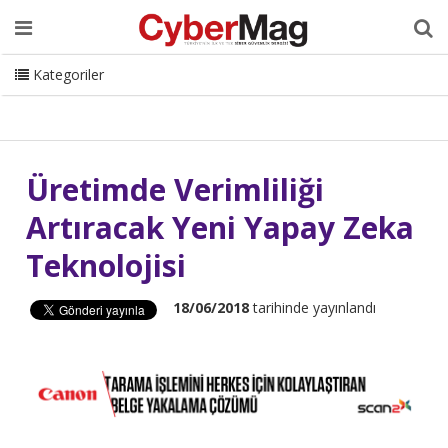
Ana Sayfa
Hakkımızda
Dergi
Editörden
Yazarlar
Danışmanlık
ISC Turkey
Sizden Gelenler
İletişim
Kategoriler
CyberMag Logo
Üretimde Verimliliği
Artıracak Yeni Yapay Zeka
Teknolojisi
18/06/2018
tarihinde yayınlandı