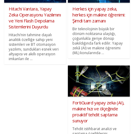
Hitachi Vantara, Yapay
Herkes için yapay zeka,
Zeka Operasyonu Yazılımını
herkes için makine öğrenimi:
ve Yeni Flash Depolama
Şimdi tam zamanı
Sistemlerini Duyurdu
Bir teknolojinin büyük bir
dönüm noktasına ulaştığı,
Hitachi’nin tahmine dayalı
çoğunlukla geriye dönüp
analitik özelliğe sahip yeni
bakıldığında fark edilir. Yapay
sistemleri ve BT otomasyon
zekâ (AI) ve makine öğrenimi
yazılımı, sundukları esnek veri
(ML) konularında ...
altyapısı ve akıllı operasyon
imkanları ile ...
FortiGuard yapay zeka (AI),
makine hızı ve ölçeğinde
proaktif tehdit saptama
sunuyor
Tehdit istihbarat analizi ve
saptama özelliklerini