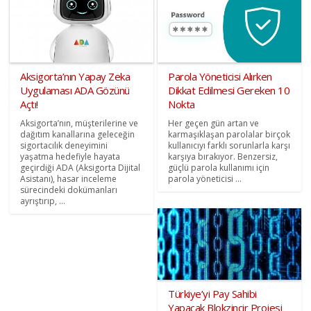
Aksigorta’nın Yapay Zeka
Parola Yöneticisi Alırken
Uygulaması ADA Gözünü
Dikkat Edilmesi Gereken 10
Açtı!
Nokta
Aksigorta’nın, müşterilerine ve
Her geçen gün artan ve
dağıtım kanallarına geleceğin
karmaşıklaşan parolalar birçok
sigortacılık deneyimini
kullanıcıyı farklı sorunlarla karşı
yaşatma hedefiyle hayata
karşıya bırakıyor. Benzersiz,
geçirdiği ADA (Aksigorta Dijital
güçlü parola kullanımı için
Asistanı), hasar inceleme
parola yöneticisi ...
sürecindeki dokümanları
ayrıştırıp, ...
Türkiye’yi Pay Sahibi
Yapacak Blokzincir Projesi