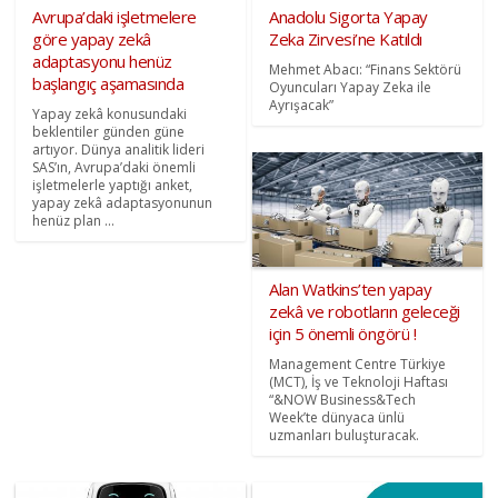
Avrupa’daki işletmelere
Anadolu Sigorta Yapay
göre yapay zekâ
Zeka Zirvesi’ne Katıldı
adaptasyonu henüz
Mehmet Abacı: “Finans Sektörü
başlangıç aşamasında
Oyuncuları Yapay Zeka ile
Ayrışacak”
Yapay zekâ konusundaki
beklentiler günden güne
artıyor. Dünya analitik lideri
SAS’ın, Avrupa’daki önemli
işletmelerle yaptığı anket,
yapay zekâ adaptasyonunun
henüz plan ...
Alan Watkins’ten yapay
zekâ ve robotların geleceği
için 5 önemli öngörü !
Management Centre Türkiye
(MCT), İş ve Teknoloji Haftası
“&NOW Business&Tech
Week’te dünyaca ünlü
uzmanları buluşturacak.