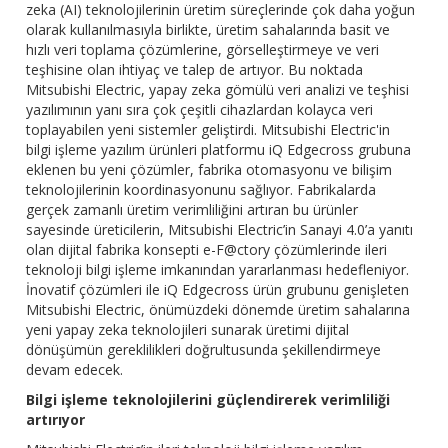
zeka (AI) teknolojilerinin üretim süreçlerinde çok daha yoğun
olarak kullanılmasıyla birlikte, üretim sahalarında basit ve
hızlı veri toplama çözümlerine, görselleştirmeye ve veri
teşhisine olan ihtiyaç ve talep de artıyor. Bu noktada
Mitsubishi Electric, yapay zeka gömülü veri analizi ve teşhisi
yazılımının yanı sıra çok çeşitli cihazlardan kolayca veri
toplayabilen yeni sistemler geliştirdi. Mitsubishi Electric'in
bilgi işleme yazılım ürünleri platformu iQ Edgecross grubuna
eklenen bu yeni çözümler, fabrika otomasyonu ve bilişim
teknolojilerinin koordinasyonunu sağlıyor. Fabrikalarda
gerçek zamanlı üretim verimliliğini artıran bu ürünler
sayesinde üreticilerin, Mitsubishi Electric’in Sanayi 4.0’a yanıtı
olan dijital fabrika konsepti e-F@ctory çözümlerinde ileri
teknoloji bilgi işleme imkanından yararlanması hedefleniyor.
İnovatif çözümleri ile iQ Edgecross ürün grubunu genişleten
Mitsubishi Electric, önümüzdeki dönemde üretim sahalarına
yeni yapay zeka teknolojileri sunarak üretimi dijital
dönüşümün gereklilikleri doğrultusunda şekillendirmeye
devam edecek.
Bilgi işleme teknolojilerini güçlendirerek verimliliği
artırıyor