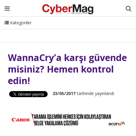
Ana Sayfa
Hakkımızda
Dergi
Editörden
Yazarlar
Danışmanlık
ISC Turkey
Sizden Gelenler
İletişim
Kategoriler
CyberMag Logo
WannaCry’a karşı güvende
misiniz? Hemen kontrol
edin!
23/05/2017
tarihinde yayınlandı