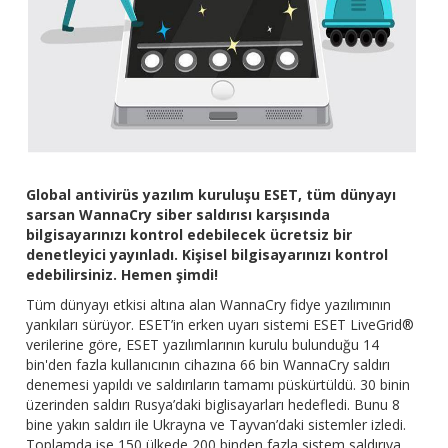
Global antivirüs yazılım kuruluşu ESET, tüm dünyayı
sarsan WannaCry siber saldırısı karşısında
bilgisayarınızı kontrol edebilecek ücretsiz bir
denetleyici yayınladı. Kişisel bilgisayarınızı kontrol
edebilirsiniz. Hemen şimdi!
Tüm dünyayı etkisi altına alan WannaCry fidye yazılımının
yankıları sürüyor. ESET’in erken uyarı sistemi ESET LiveGrid®
verilerine göre, ESET yazılımlarının kurulu bulunduğu 14
bin'den fazla kullanıcının cihazına 66 bin WannaCry saldırı
denemesi yapıldı ve saldırıların tamamı püskürtüldü. 30 binin
üzerinden saldırı Rusya’daki biglisayarları hedefledi. Bunu 8
bine yakın saldırı ile Ukrayna ve Tayvan’daki sistemler izledi.
Toplamda ise 150 ülkede 200 binden fazla sistem saldırıya