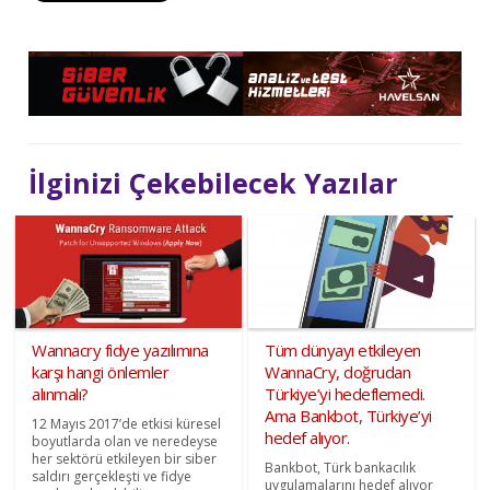
İlginizi Çekebilecek Yazılar
Wannacry fidye yazılımına
Tüm dünyayı etkileyen
karşı hangi önlemler
WannaCry, doğrudan
alınmalı?
Türkiye’yi hedeflemedi.
Ama Bankbot, Türkiye’yi
12 Mayıs 2017’de etkisi küresel
hedef alıyor.
boyutlarda olan ve neredeyse
her sektörü etkileyen bir siber
Bankbot, Türk bankacılık
saldırı gerçekleşti ve fidye
uygulamalarını hedef alıyor