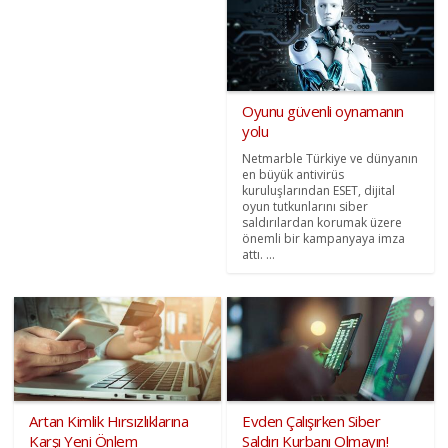
Oyunu güvenli oynamanın
yolu
Netmarble Türkiye ve dünyanın
en büyük antivirüs
kuruluşlarından ESET, dijital
oyun tutkunlarını siber
saldırılardan korumak üzere
önemli bir kampanyaya imza
attı. ...
Artan Kimlik Hırsızlıklarına
Evden Çalışırken Siber
Karşı Yeni Önlem
Saldırı Kurbanı Olmayın!