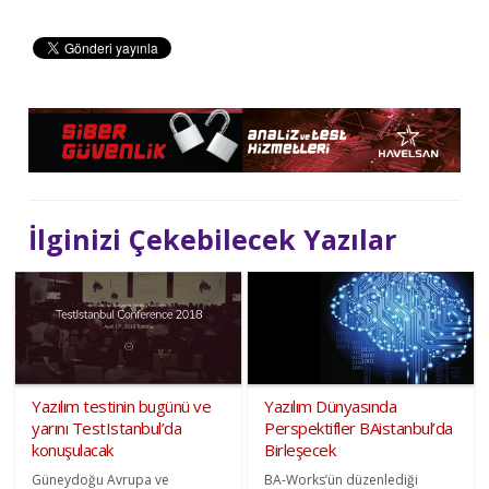
İlginizi Çekebilecek Yazılar
Yazılım testinin bugünü ve
Yazılım Dünyasında
yarını TestIstanbul’da
Perspektifler BAistanbul’da
konuşulacak
Birleşecek
Güneydoğu Avrupa ve
BA-Works’ün düzenlediği