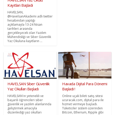
HAVELSAN Yaz Okulu
Kayıtları Başladı
HAVELSAN,
@HavelsanAkademi adlı twitter
hesabından yaptığı
açıklamayla 13-24 Nisan
tarihleri arasında
gerçekleşecek olan Yazılım
Mühendisliği ve Siber Güvenlik
Yaz Okuluna kayıtların ...
HAVELSAN Siber Güvenlik
Havada Dijital Para Dönemi
Yaz Okulları Başladı
Başladı !
HAVELSAN'ın yetenekli ve
Online uçak bileti satış sitesi
başarılı öğrencileri siber
ucuracak.com, dijital para ile
güvenlik ve yazılım alanlarında
hizmet vermeye başladı.
geliştirmek amacıyla
Tüketiciler sistem üzerinden
düzenlediği yaz okulları
Bitcoin, Etherium, Ripple gibi