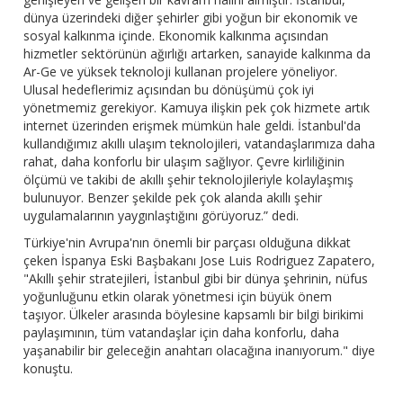
dünya üzerindeki diğer şehirler gibi yoğun bir ekonomik ve
sosyal kalkınma içinde. Ekonomik kalkınma açısından
hizmetler sektörünün ağırlığı artarken, sanayide kalkınma da
Ar-Ge ve yüksek teknoloji kullanan projelere yöneliyor.
Ulusal hedeflerimiz açısından bu dönüşümü çok iyi
yönetmemiz gerekiyor. Kamuya ilişkin pek çok hizmete artık
internet üzerinden erişmek mümkün hale geldi. İstanbul'da
kullandığımız akıllı ulaşım teknolojileri, vatandaşlarımıza daha
rahat, daha konforlu bir ulaşım sağlıyor. Çevre kirliliğinin
ölçümü ve takibi de akıllı şehir teknolojileriyle kolaylaşmış
bulunuyor. Benzer şekilde pek çok alanda akıllı şehir
uygulamalarının yaygınlaştığını görüyoruz.” dedi.
Türkiye'nin Avrupa'nın önemli bir parçası olduğuna dikkat
çeken İspanya Eski Başbakanı Jose Luis Rodriguez Zapatero,
"Akıllı şehir stratejileri, İstanbul gibi bir dünya şehrinin, nüfus
yoğunluğunu etkin olarak yönetmesi için büyük önem
taşıyor. Ülkeler arasında böylesine kapsamlı bir bilgi birikimi
paylaşımının, tüm vatandaşlar için daha konforlu, daha
yaşanabilir bir geleceğin anahtarı olacağına inanıyorum." diye
konuştu.