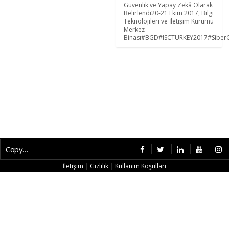
Güvenlik ve Yapay Zekâ Olarak
Belirlendi20-21 Ekim 2017, Bilgi
Teknolojileri ve İletişim Kurumu
Merkez
Binası#BGD#ISCTURKEY2017#Siber
Copyright © 2026 CybermagOnline
İletişim
|
Gizlilik
|
Kullanım Koşulları