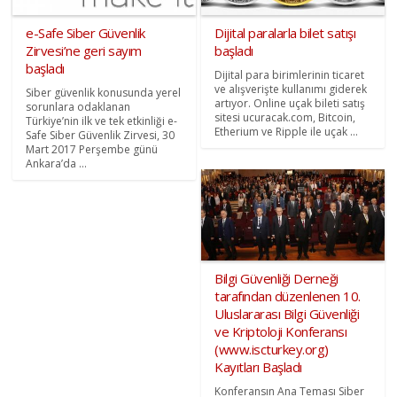
e-Safe Siber Güvenlik
Dijital paralarla bilet satışı
Zirvesi’ne geri sayım
başladı
başladı
Dijital para birimlerinin ticaret
ve alışverişte kullanımı giderek
Siber güvenlik konusunda yerel
artıyor. Online uçak bileti satış
sorunlara odaklanan
sitesi ucuracak.com, Bitcoin,
Türkiye’nin ilk ve tek etkinliği e-
Etherium ve Ripple ile uçak ...
Safe Siber Güvenlik Zirvesi, 30
Mart 2017 Perşembe günü
Ankara’da ...
Bilgi Güvenliği Derneği
tarafından düzenlenen 10.
Uluslararası Bilgi Güvenliği
ve Kriptoloji Konferansı
(www.iscturkey.org)
Kayıtları Başladı
Konferansın Ana Teması Siber