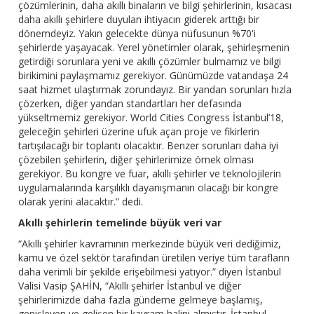
çözümlerinin, daha akıllı binaların ve bilgi şehirlerinin, kısacası
daha akıllı şehirlere duyulan ihtiyacın giderek arttığı bir
dönemdeyiz. Yakın gelecekte dünya nüfusunun %70'i
şehirlerde yaşayacak. Yerel yönetimler olarak, şehirleşmenin
getirdiği sorunlara yeni ve akıllı çözümler bulmamız ve bilgi
birikimini paylaşmamız gerekiyor. Günümüzde vatandaşa 24
saat hizmet ulaştırmak zorundayız. Bir yandan sorunları hızla
çözerken, diğer yandan standartları her defasında
yükseltmemiz gerekiyor. World Cities Congress İstanbul’18,
geleceğin şehirleri üzerine ufuk açan proje ve fikirlerin
tartışılacağı bir toplantı olacaktır. Benzer sorunları daha iyi
çözebilen şehirlerin, diğer şehirlerimize örnek olması
gerekiyor. Bu kongre ve fuar, akıllı şehirler ve teknolojilerin
uygulamalarında karşılıklı dayanışmanın olacağı bir kongre
olarak yerini alacaktır.” dedi.
Akıllı şehirlerin temelinde büyük veri var
“Akıllı şehirler kavramının merkezinde büyük veri dediğimiz,
kamu ve özel sektör tarafından üretilen veriye tüm tarafların
daha verimli bir şekilde erişebilmesi yatıyor.” diyen İstanbul
Valisi Vasip ŞAHİN, “Akıllı şehirler İstanbul ve diğer
şehirlerimizde daha fazla gündeme gelmeye başlamış,
genişleyen ve gelişen bir kavram halini almıştır. İstanbul,