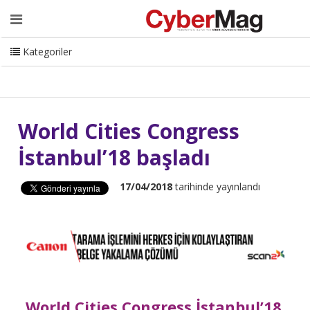
Ana Sayfa
Hakkımızda
Dergi
Editörden
Yazarlar
Danışmanlık
ISC Turkey
Sizden Gelenler
İletişim
Kategoriler
CyberMag Logo
World Cities Congress
İstanbul’18 başladı
17/04/2018
tarihinde yayınlandı
World Cities Congress İstanbul’18