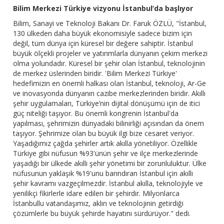
Bilim Merkezi Türkiye vizyonu İstanbul’da başlıyor
Bilim, Sanayi ve Teknoloji Bakanı Dr. Faruk ÖZLÜ, "İstanbul,
130 ülkeden daha büyük ekonomisiyle sadece bizim için
değil, tüm dünya için küresel bir değere sahiptir. İstanbul
büyük ölçekli projeler ve yatırımlarla dünyanın çekim merkezi
olma yolundadır. Küresel bir şehir olan İstanbul, teknolojinin
de merkez üslerinden biridir. 'Bilim Merkezi Türkiye'
hedefimizin en önemli halkası olan İstanbul, teknoloji, Ar-Ge
ve inovasyonda dünyanın cazibe merkezlerinden biridir. Akıllı
şehir uygulamaları, Türkiye’nin dijital dönüşümü için de itici
güç niteliği taşıyor. Bu önemli kongrenin İstanbul'da
yapılması, şehrimizin dünyadaki bilinirliği açısından da önem
taşıyor. Şehrimize olan bu büyük ilgi bize cesaret veriyor.
Yaşadığımız çağda şehirler artık akılla yönetiliyor. Özellikle
Türkiye gibi nüfusun %93'ünün şehir ve ilçe merkezlerinde
yaşadığı bir ülkede akıllı şehir yönetimi bir zorunluluktur. Ülke
nüfusunun yaklaşık %19'unu barındıran İstanbul için akıllı
şehir kavramı vazgeçilmezdir. İstanbul akılla, teknolojiyle ve
yenilikçi fikirlerle idare edilen bir şehirdir. Milyonlarca
İstanbullu vatandaşımız, aklın ve teknolojinin getirdiği
çözümlerle bu büyük şehirde hayatını sürdürüyor." dedi.