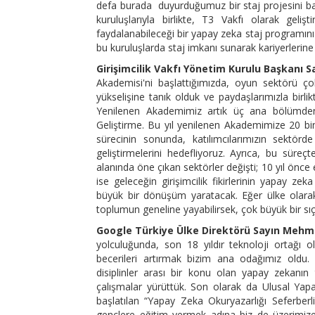
defa burada duyurduğumuz bir staj projesini baş
kuruluşlarıyla birlikte, T3 Vakfı olarak gel
faydalanabileceği bir yapay zeka staj programın
bu kuruluşlarda staj imkanı sunarak kariyerlerin
Girişimcilik Vakfı Yönetim Kurulu Başkanı S
Akademisi'ni başlattığımızda, oyun sektörü ç
yükselişine tanık olduk ve paydaşlarımızla bir
Yenilenen Akademimiz artık üç ana bölümden
Geliştirme. Bu yıl yenilenen Akademimize 20 bi
sürecinin sonunda, katılımcılarımızın sektörde 
geliştirmelerini hedefliyoruz. Ayrıca, bu süreç
alanında öne çıkan sektörler değişti; 10 yıl önce 
ise geleceğin girişimcilik fikirlerinin yapay ze
büyük bir dönüşüm yaratacak. Eğer ülke olarak 
toplumun geneline yayabilirsek, çok büyük bir s
Google Türkiye Ülke Direktörü Sayın Mehm
yolculuğunda, son 18 yıldır teknoloji ortağı ol
becerileri artırmak bizim ana odağımız oldu. 
disiplinler arası bir konu olan yapay zekan
çalışmalar yürüttük. Son olarak da Ulusal Yap
başlatılan “Yapay Zeka Okuryazarlığı Seferber
gençlere eğitim vermek adına biz de üzerimize