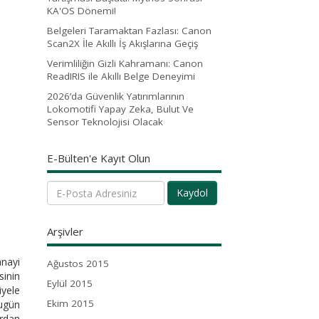
KA'OS Dönemi!
Belgeleri Taramaktan Fazlası: Canon
Scan2X İle Akıllı İş Akışlarına Geçiş
Verimliliğin Gizli Kahramanı: Canon
ReadIRIS ile Akıllı Belge Deneyimi
2026’da Güvenlik Yatırımlarının
Lokomotifi Yapay Zeka, Bulut Ve
Sensor Teknolojisi Olacak
E-Bülten'e Kayıt Olun
Kaydol
Arşivler
anayi
Ağustos 2015
sinin
Eylül 2015
iyele
Ekim 2015
Bugün
ardan