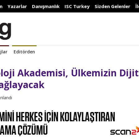
n
Yazarlar
Danışmanlık
ISC Turkey
Sizden Gelenler
İ
jlar
Editörden
oji Akademisi, Ülkemizin Dijit
ağlayacak
ınlandı