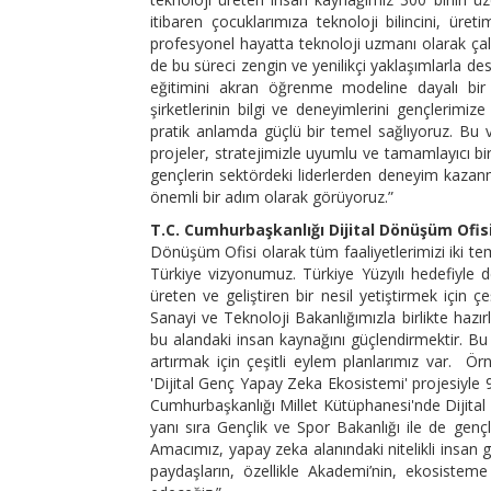
itibaren çocuklarımıza teknoloji bilincini, üre
profesyonel hayatta teknoloji uzmanı olarak çal
de bu süreci zengin ve yenilikçi yaklaşımlarla des
eğitimini akran öğrenme modeline dayalı bir
şirketlerinin bilgi ve deneyimlerini gençlerimi
pratik anlamda güçlü bir temel sağlıyoruz. Bu v
projeler, stratejimizle uyumlu ve tamamlayıcı bir 
gençlerin sektördeki liderlerden deneyim kazanm
önemli bir adım olarak görüyoruz.”
T.C. Cumhurbaşkanlığı Dijital Dönüşüm Ofis
Dönüşüm Ofisi olarak tüm faaliyetlerimizi iki te
Türkiye vizyonumuz. Türkiye Yüzyılı hedefiyle d
üreten ve geliştiren bir nesil yetiştirmek için çe
Sanayi ve Teknoloji Bakanlığımızla birlikte hazır
bu alandaki insan kaynağını güçlendirmektir. Bu
artırmak için çeşitli eylem planlarımız var. Örn
'Dijital Genç Yapay Zeka Ekosistemi' projesiyle 
Cumhurbaşkanlığı Millet Kütüphanesi'nde Dijit
yanı sıra Gençlik ve Spor Bakanlığı ile de genç
Amacımız, yapay zeka alanındaki nitelikli insan 
paydaşların, özellikle Akademi’nin, ekosist