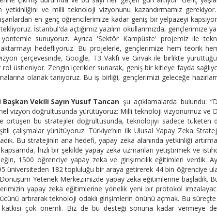
tim yetkinliğini ve milli teknoloji vizyonunu kazandırmamız gerekiyor
ışanlardan en genç öğrencilerimize kadar geniş bir yelpazeyi kapsıyor
tekliyoruz. İstanbul'da açtığımız yazılım okullarımızda, gençlerimize ya
 yöntemle sunuyoruz. Ayrıca 'Sektör Kampüste' projemiz ile tekno
ze aktarmayı hedefliyoruz. Bu projelerle, gençlerimize hem teorik h
izyon çerçevesinde, Google, T3 Vakfı ve Girvak ile birlikte yürüttü
rol üstleniyor. Zengin içerikler sunarak, geniş bir kitleye fayda sağlıy
alarına olanak tanıyoruz. Bu iş birliği, gençlerimizi geleceğe hazırl
i Başkan Vekili Sayın Yusuf Tancan
şu açıklamalarda bulundu: “Di
mel vizyon doğrultusunda yürütüyoruz: Milli teknoloji vizyonumuz ve Di
e örtüşen bu stratejiler doğrultusunda, teknolojiyi sadece tüketen d
şitli çalışmalar yürütüyoruz. Türkiye’nin ilk Ulusal Yapay Zeka Strateji
ladık. Bu stratejinin ana hedefi, yapay zeka alanında yetkinliği artırm
 kapsamda, hızlı bir şekilde yapay zeka uzmanları yetiştirmek ve isti
eğin, 1500 öğrenciye yapay zeka ve girişimcilik eğitimleri verdik. Ay
95 üniversiteden 182 topluluğu bir araya getirerek 44 bin öğrenciye ula
al Dönüşüm Yetenek Merkezimizde yapay zeka eğitimlerine başladık. 
lerimizin yapay zeka eğitimlerine yönelik yeni bir protokol imzalayac
gücünü artırarak teknoloji odaklı girişimlerin önünü açmak. Bu süreçt
eme katkısı çok önemli. Biz de bu desteği sonuna kadar vermeye d