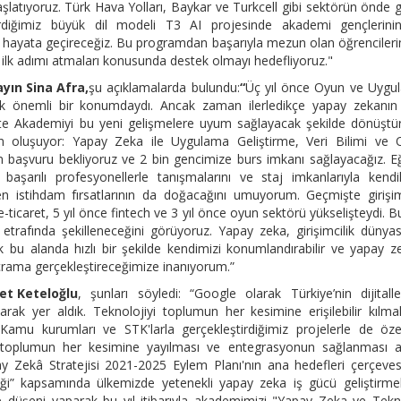
latıyoruz. Türk Hava Yolları, Baykar ve Turkcell gibi sektörün önde 
iştirdiğimiz büyük dil modeli T3 AI projesinde akademi gençlerin
ı hayata geçireceğiz. Bu programdan başarıyla mezun olan öğrenciler
e ilk adımı atmaları konusunda destek olmayı hedefliyoruz."
ayın Sina Afra,
şu açıklamalarda bulundu:
“
Üç yıl önce Oyun ve Uygu
ok önemli bir konumdaydı. Ancak zaman ilerledikçe yapay zekanın 
likte Akademiyi bu yeni gelişmelere uyum sağlayacak şekilde dönüştü
 oluşuyor: Yapay Zeka ile Uygulama Geliştirme, Veri Bilimi ve 
n başvuru bekliyoruz ve 2 bin gencimize burs imkanı sağlayacağız. E
başarılı profesyonellerle tanışmalarını ve staj imkanlarıyla kendil
ten istihdam fırsatlarının da doğacağını umuyorum. Geçmişte girişim
e-ticaret, 5 yıl önce fintech ve 3 yıl önce oyun sektörü yükselişteydi. 
ka etrafında şekilleneceğini görüyoruz. Yapay zeka, girişimcilik dünya
bu alanda hızlı bir şekilde kendimizi konumlandırabilir ve yapay z
ıçrama gerçekleştireceğimize inanıyorum.”
et Keteloğlu
, şunları söyledi: “Google olarak Türkiye’nin dijital
arak yer aldık. Teknolojiyi toplumun her kesimine erişilebilir kılm
Kamu kurumları ve STK'larla gerçekleştirdiğimiz projelerle de özel
ın toplumun her kesimine yayılması ve entegrasyonun sağlanması a
ay Zekâ Stratejisi 2021-2025 Eylem Planı'nın ana hedefleri çerçeve
liği” kapsamında ülkemizde yetenekli yapay zeka iş gücü geliştirm
 düşeni yaparak bu yıl itibarıyla akademimizi "Yapay Zeka ve Tekn