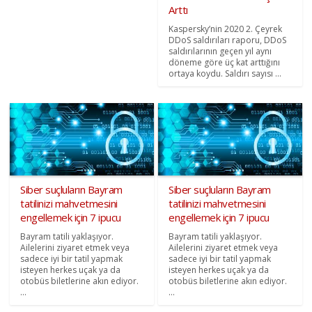
Arttı
Kaspersky’nin 2020 2. Çeyrek
DDoS saldırıları raporu, DDoS
saldırılarının geçen yıl aynı
döneme göre üç kat arttığını
ortaya koydu. Saldırı sayısı ...
Siber suçluların Bayram
Siber suçluların Bayram
tatilinizi mahvetmesini
tatilinizi mahvetmesini
engellemek için 7 ipucu
engellemek için 7 ipucu
Bayram tatili yaklaşıyor.
Bayram tatili yaklaşıyor.
Ailelerini ziyaret etmek veya
Ailelerini ziyaret etmek veya
sadece iyi bir tatil yapmak
sadece iyi bir tatil yapmak
isteyen herkes uçak ya da
isteyen herkes uçak ya da
otobüs biletlerine akın ediyor.
otobüs biletlerine akın ediyor.
...
...