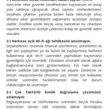
sürecinde siber güvenlik tehditlerinden kaçmanızın en kolay
yolu saldırıya uğrayacak cihaz sayısını sınırlandırmanız.
Seyahate çıkarken yanınıza birden fazla teknolojik cihaz
almanız siber güvenliklerini sağlamanız açısından zorlayıcı
olabilir. Özellikle içinde birçok veriyi barındıran bu cihazların
sayısının minimum düzeye çekilmesi kolay bir güvenlik adımı
olacaktır.
2-) Herkese açık Wi-Fi ağı tehlikesini unutmayın:
Seyahatleriniz sırasında finansal işlemlerinizi, şirketleriniz ile
ilgili veri paylaşımını ya da kişisel bir paylaşımınızı herkesin
kullanımına açık Wi-Fi üzerinden yapmaktan kaçınmanız
güvenliğiniz için önemlidir. Cihazların otomatik olarak ağlara
bağlanmamasına özen göstermelisiniz. Evil Twin olarak
bilinen saldırılar tatil bölgelerinde sık yaşanır. Dinlenme ve
benzin istasyonlarında cihazınızı şarj etmek için kullanılan
üniteler üzerinden hacklenmenizin olası bir durum
olabileceğini de unutmayın.
3-) Çok faktörlü kimlik doğrulama çözümünü
atlamayın:
Bilgisayarlarınız ve telefonlarınız üzerinden birçok hesaba
erişiminizin olması tatil sırasında dikkat etmediğiniz