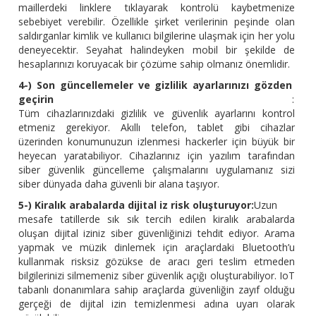
maillerdeki linklere tıklayarak kontrolü kaybetmenize
sebebiyet verebilir. Özellikle şirket verilerinin peşinde olan
saldırganlar kimlik ve kullanıcı bilgilerine ulaşmak için her yolu
deneyecektir. Seyahat halindeyken mobil bir şekilde de
hesaplarınızı koruyacak bir çözüme sahip olmanız önemlidir.
4-) Son güncellemeler ve gizlilik ayarlarınızı gözden
geçirin
:
Tüm cihazlarınızdaki gizlilik ve güvenlik ayarlarını kontrol
etmeniz gerekiyor. Akıllı telefon, tablet gibi cihazlar
üzerinden konumunuzun izlenmesi hackerler için büyük bir
heyecan yaratabiliyor. Cihazlarınız için yazılım tarafından
siber güvenlik güncelleme çalışmalarını uygulamanız sizi
siber dünyada daha güvenli bir alana taşıyor.
5-) Kiralık arabalarda dijital iz risk oluşturuyor:
Uzun
mesafe tatillerde sık sık tercih edilen kiralık arabalarda
oluşan dijital iziniz siber güvenliğinizi tehdit ediyor. Arama
yapmak ve müzik dinlemek için araçlardaki Bluetooth’u
kullanmak risksiz gözükse de aracı geri teslim etmeden
bilgilerinizi silmemeniz siber güvenlik açığı oluşturabiliyor. IoT
tabanlı donanımlara sahip araçlarda güvenliğin zayıf olduğu
gerçeği de dijital izin temizlenmesi adına uyarı olarak