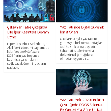
Çalışanlar Tatile Çıktığında
Yaz Tatilinde Dijital Güvenlik
Bile İşler Kesintisiz Devam
İçin 8 Öneri
Etmeli
Okulların 3 aylık yaz tatiline
girmesiyle birlikte vatandaşlar
Hiper Erişilebilir Şirketler için
tatil hazırlıklarına başladı.
Akıllı Veri Yönetimi sağlamada
Sahte tatil siteleri ve villa
lider Veeam® Software,
dolandırıcılığı mağduru
KOBİ’lerin yaz boyunca
olmadan uygun bir ...
kesintisiz çalışmalarını
sağlayacak önemli ipuçlarını
paylaştı.
Yaz Tatili Yok: 2020’nin İkinci
Çeyreğinde DDOS Saldırıları
Bir Önceki Yıla Göre Üç Kat