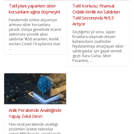
Tatil planı yaparken siber
Tatil Korkusu: Finansal
korsanların ağına düşmeyin!
Odaklı Kimlik Avı Saldırıları
Tatil Sezonunda %9,5
Pandemide online alışverişin
Artıyor
artması siber korsanlara
yaradı. Dünya genelinde ticaret
Geçtiğimiz yıl sonu, süper
sektörüne yönelik siber
fırsatlara ulaşmak isteyen
saldırılar %56 artarken, kimlik
kullanıcıların zaafından
avcıları Covid-19 aşılarına olan
faydalanmayı amaçlayan siber
...
saldırganlar için gayet verimli
geçti. Kara Cuma, Siber
Pazartesi, ...
Anlık Perakende Analitiğinde
Yapay Zekâ Devri
Yeni nesil perakende analitiği
çözümleri üreten teknoloji
şirketi REM People, ürünlerinde