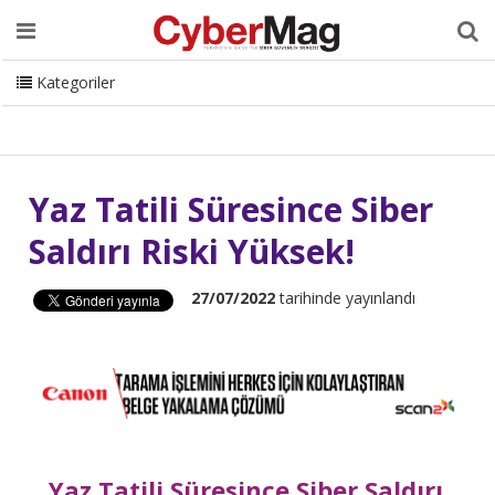
Ana Sayfa
Hakkımızda
Dergi
Editörden
Yazarlar
Danışmanlık
ISC Turkey
Sizden Gelenler
İletişim
Kategoriler
CyberMag Logo
Yaz Tatili Süresince Siber
Saldırı Riski Yüksek!
27/07/2022
tarihinde yayınlandı
Yaz Tatili Süresince Siber Saldırı