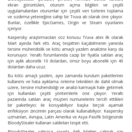
ekran görüntüleri, oturum açma bilgileri ve çeşitli
uygulamalardan oturumlar için çeşitli veri türlerini toplama
ve sızdırma yeteneğine sahip bir Truva atı olarak öne çıkıyor.
Bunlar, özellikle EpicGames, Origin ve Steam oyunlarını
içeriyor.
Kaspersky araştırmacıları söz konusu Truva atını ilk olarak
Mart ayında fark etti. Araç tespitten kaçabilmenin yanında
tersine mühendislik ve kötü amaçlı yazılım analizine karşı da
korunuyor. Yeraltı forumlarında cazip bir fiyatla satılan araç
için aylık abonelik 10 dolardan, ömür boyu abonelik için 40
dolardan daha ucuz.
Bu kötü amaçlı yazılım, aynı zamanda kurulum paketlerinin
kullanımı ve hata ayıklama önleme teknikleri de dahil olmak
üzere, tersine mühendisliği ve analizi karmaşık hale getirmek
için kullanılan çeşitli yöntemlerle öne çıkıyor. Yeraltı
pazarında satılan araç müşteri numunelerini tercih ettikleri
bir paketleyici ile koruyabiliyor başka birçok aşamalı
enfeksiyon zincirinin parçası olarak kullanabiliyor. Kaspersky
uzmanları, Avrupa, Latin Amerika ve Asya-Pasifik bölgesinde
BloodyStealer kullanan saldırıları tespit etti.
BloodyStealer yalnızca oyunla ilgili bilgileri çalmak için