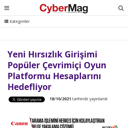
Ana Sayfa
Hakkımızda
Dergi
Editörden
Yazarlar
Danışmanlık
ISC Turkey
Sizden Gelenler
İletişim
Kategoriler
CyberMag Logo
Yeni Hırsızlık Girişimi
Popüler Çevrimiçi Oyun
Platformu Hesaplarını
Hedefliyor
18/10/2021
tarihinde yayınlandı