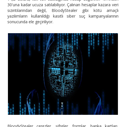
30'una kadar ucuza satılabiliyor. Çalınan hesaplar kazara veri
sızıntılarından değil, BloodyStealer gibi kötü amaçlı
yazılımların kullanıldığı kasıtlı siber suç kampanyalarının
sonucunda ele geçiriliyor.
BloodyStealer çerezler, şifreler, formlar, banka kartları,