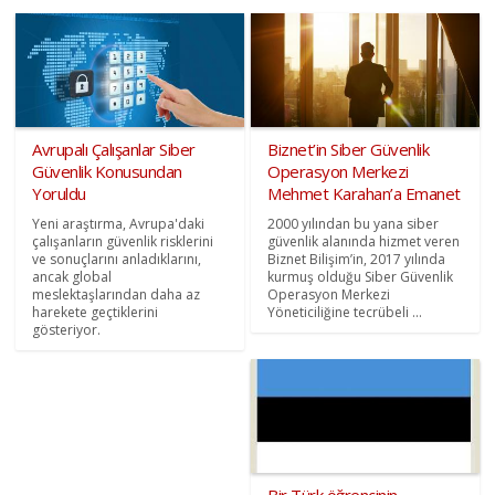
Avrupalı Çalışanlar Siber
Biznet’in Siber Güvenlik
Güvenlik Konusundan
Operasyon Merkezi
Yoruldu
Mehmet Karahan’a Emanet
Yeni araştırma, Avrupa'daki
2000 yılından bu yana siber
çalışanların güvenlik risklerini
güvenlik alanında hizmet veren
ve sonuçlarını anladıklarını,
Biznet Bilişim’in, 2017 yılında
ancak global
kurmuş olduğu Siber Güvenlik
meslektaşlarından daha az
Operasyon Merkezi
harekete geçtiklerini
Yöneticiliğine tecrübeli ...
gösteriyor.