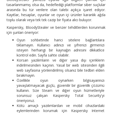
tasarlanmamış olsa da, hedeflediği platformlar siber suçlular
arasında bu tür verilere olan talebi açıkça işaret ediyor.
Kayıtlar, hesaplar, oyunlar ve oyun içi ürünler karanlık ağda
toplu olarak veya tek tek cazip bir fiyata alıcı buluyor.
Kaspersky, BloodyStealer ve benzer tehditlerden korunmak
için şunları öneriyor:
Oyun sohbetinde harici sitelere bağlantılara
tıklamayın. Kullanıcı adınızı ve şifrenizi girmenizi
isteyen herhangi bir kaynağın adresini dikkatlice
kontrol edin. Sayfa sahte olabilir.
Korsan yazılımların ve diğer yasa dışı içeriklerin
indirilmesinden kaçının. Yasal bir web sitesinden ilgili
web sayfasına yönlendirilmiş olsanız bile tedbiri elden
bırakmayın.
Özellikle oyun oynarken bilgisayarınızı
yavaşlatmayacak güçlü, güvenilir bir güvenlik çözümü
kullanın. Size Steam ve diğer oyun hizmetleriyle
sorunsuz çalışan Kaspersky Total Security'yi
öneriyoruz.
Kötü amaçlı yazılımlardan ve mobil cihazlardaki
eylemlerinden korumak için Kaspersky Internet