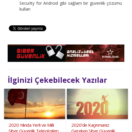
Security for Android gibi sağlam bir güvenlik çözümü
kullan
İlginizi Çekebilecek Yazılar
2020 Yılında Yerli ve Milli
2020’de Kaçınmanız
Siber Güvenlik Teknolojileri
Gereken Siber Güvenlik