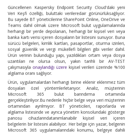
Güncellenen Kaspersky Endpoint Security Cloud'daki yeni
Veri Keşfi özelliği, buluttaki verileredair görünürlüksağlıyor.
Bu sayede BT yöneticilerine SharePoint Online, OneDrive ve
Teams dahil olmak üzere Microsoft bulut uygulamalarında
herhangi bir yerde depolanan, herhangi bir kişisel veri veya
banka kartı verisi içeren dosyaların bir listesini sunuyor. Buna
sürücü belgeleri, kimlik kartları, pasaportlar, oturma izinleri,
sosyal güvenlik ve vergi mükellefi bilgileri gibi veriler dahil.
Ürün verinin bulunduğu yapı, yazıldıkları ortam veya dosya
uzantıları ne olursa olsun, yakın tarihli bir AV-TEST
çalışmasıyla
onaylandığı üzere
kişisel verileri üzerinde %100
algılama oranı sağlıyor.
Ürün, uygulamalardan herhangi birine eklenir eklenmez tüm
dosyaları özel yöntemlerletarıyor. Analiz, müşterinin
Microsoft 365 bulut barındırma ortamında
gerçekleştiriliyor.Bu nedenle hiçbir belge veya veri müşterinin
ortamından ayrılmıyor. BT yöneticileri, raporlarda ve
algılama listesinde ve ayrıca yönetim konsolundaki gösterge
panosu cihazlarındatanımlanabilir kişisel veri içeren
belgelerin bir listesini alabiliyor. Her belge için yazar, belgenin
Microsoft 365 uygulamalarındaki konumu, belgeye dahili