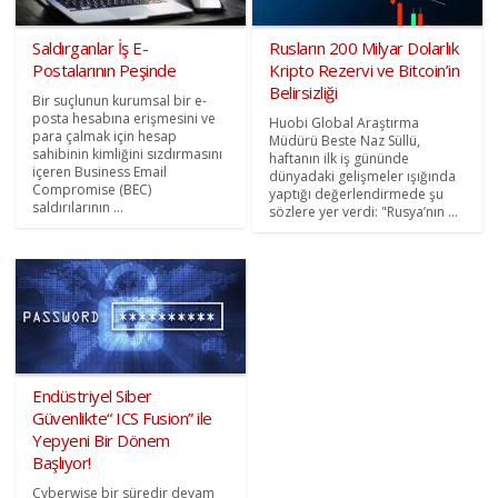
Saldırganlar İş E-
Rusların 200 Milyar Dolarlık
Postalarının Peşinde
Kripto Rezervi ve Bitcoin’in
Belirsizliği
Bir suçlunun kurumsal bir e-
posta hesabına erişmesini ve
Huobi Global Araştırma
para çalmak için hesap
Müdürü Beste Naz Süllü,
sahibinin kimliğini sızdırmasını
haftanın ilk iş gününde
içeren Business Email
dünyadaki gelişmeler ışığında
Compromise (BEC)
yaptığı değerlendirmede şu
saldırılarının ...
sözlere yer verdi: "Rusya’nın ...
Endüstriyel Siber
Güvenlikte“ ICS Fusion” ile
Yepyeni Bir Dönem
Başlıyor!
Cyberwise bir süredir devam