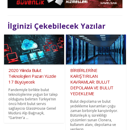
İlginizi Çekebilecek Yazılar
2020 Yılında Bulut
BİRBİRLERİNE
Teknolojileri Pazarı Yüzde
KARIŞTIRILAN
17 Büyüyecek
KAVRAMLAR: BULUT
DEPOLAMA VE BULUT
Pandemiyle birlikte bulut
YEDEKLEME
teknolojilerine yoğun bir talep
olduğunu belirten Türkiye’nin
Bulut depolama ve bulut
öncü hibrit bulut servis
yedekleme kavramları çoğu
sağlayıcısı GlassHouse Genel
zaman birbiriyle karıştırılıyor.
Müdürü Alp Bağrıaçık,
Bütünleşik iş sürekliliği
“Gartner’a ...
çözümleri sunan Clonera,
kullanım alanı, depolama ve
verilerin ...