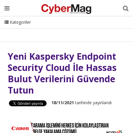
Ana Sayfa
Hakkımızda
Dergi
Editörden
Yazarlar
Danışmanlık
ISC Turkey
Sizden Gelenler
İletişim
Kategoriler
CyberMag Logo
Yeni Kaspersky Endpoint
Security Cloud İle Hassas
Bulut Verilerini Güvende
Tutun
18/11/2021
tarihinde yayınlandı