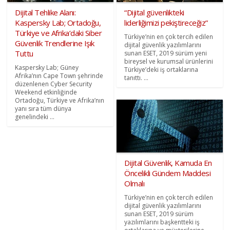
Dijital Tehlike Alanı:
“Dijital güvenlikteki
Kaspersky Lab; Ortadoğu,
liderliğimizi pekiştireceğiz”
Türkiye ve Afrika’daki Siber
Türkiye’nin en çok tercih edilen
Güvenlik Trendlerine Işık
dijital güvenlik yazılımlarını
Tuttu
sunan ESET, 2019 sürüm yeni
bireysel ve kurumsal ürünlerini
Kaspersky Lab; Güney
Türkiye’deki iş ortaklarına
Afrika’nın Cape Town şehrinde
tanıttı. ...
düzenlenen Cyber Security
Weekend etkinliğinde
Ortadoğu, Türkiye ve Afrika’nın
yanı sıra tüm dünya
genelindeki ...
Dijital Güvenlik, Kamuda En
Öncelikli Gündem Maddesi
Olmalı
Türkiye’nin en çok tercih edilen
dijital güvenlik yazılımlarını
sunan ESET, 2019 sürüm
yazılımlarını başkentteki iş