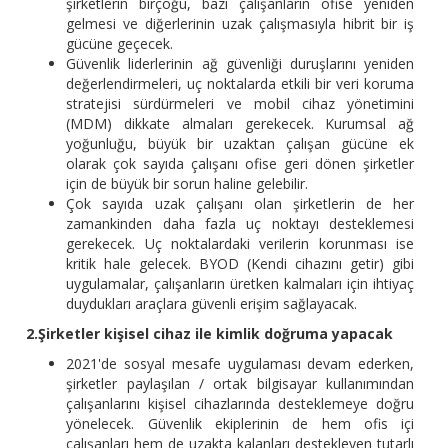
şirketlerin birçoğu, bazı çalışanların ofise yeniden
gelmesi ve diğerlerinin uzak çalışmasıyla hibrit bir iş
gücüne geçecek.
Güvenlik liderlerinin ağ güvenliği duruşlarını yeniden
değerlendirmeleri, uç noktalarda etkili bir veri koruma
stratejisi sürdürmeleri ve mobil cihaz yönetimini
(MDM) dikkate almaları gerekecek. Kurumsal ağ
yoğunluğu, büyük bir uzaktan çalışan gücüne ek
olarak çok sayıda çalışanı ofise geri dönen şirketler
için de büyük bir sorun haline gelebilir.
Çok sayıda uzak çalışanı olan şirketlerin de her
zamankinden daha fazla uç noktayı desteklemesi
gerekecek. Uç noktalardaki verilerin korunması ise
kritik hale gelecek. BYOD (Kendi cihazını getir) gibi
uygulamalar, çalışanların üretken kalmaları için ihtiyaç
duydukları araçlara güvenli erişim sağlayacak.
2.Şirketler kişisel cihaz ile kimlik doğruma yapacak
2021'de sosyal mesafe uygulaması devam ederken,
şirketler paylaşılan / ortak bilgisayar kullanımından
çalışanlarını kişisel cihazlarında desteklemeye doğru
yönelecek. Güvenlik ekiplerinin de hem ofis içi
çalışanları hem de uzakta kalanları destekleyen tutarlı