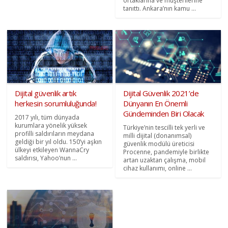
ortaklarına ve müşterilerine
tanıttı. Ankara’nın kamu ...
Dijital güvenlik artık
Dijital Güvenlik 2021’de
herkesin sorumluluğunda!
Dünyanın En Önemli
Gündeminden Biri Olacak
2017 yılı, tüm dünyada
kurumlara yönelik yüksek
Türkiye’nin tescilli tek yerli ve
profilli saldırıların meydana
milli dijital (donanımsal)
geldiği bir yıl oldu. 150’yi aşkın
güvenlik modülü üreticisi
ülkeyi etkileyen WannaCry
Procenne, pandemiyle birlikte
saldırısı, Yahoo’nun ...
artan uzaktan çalışma, mobil
cihaz kullanımı, online ...