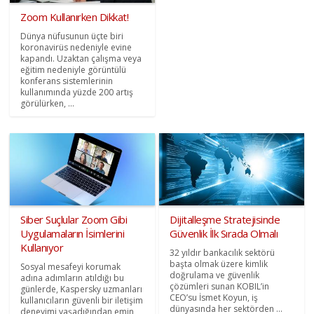
Zoom Kullanırken Dikkat!
Dünya nüfusunun üçte biri
koronavirüs nedeniyle evine
kapandı. Uzaktan çalışma veya
eğitim nedeniyle görüntülü
konferans sistemlerinin
kullanımında yüzde 200 artış
görülürken, ...
Siber Suçlular Zoom Gibi
Dijitalleşme Stratejisinde
Uygulamaların İsimlerini
Güvenlik İlk Sırada Olmalı
Kullanıyor
32 yıldır bankacılık sektörü
başta olmak üzere kimlik
Sosyal mesafeyi korumak
doğrulama ve güvenlik
adına adımların atıldığı bu
çözümleri sunan KOBIL’in
günlerde, Kaspersky uzmanları
CEO’su İsmet Koyun, iş
kullanıcıların güvenli bir iletişim
dünyasında her sektörden ...
deneyimi yaşadığından emin