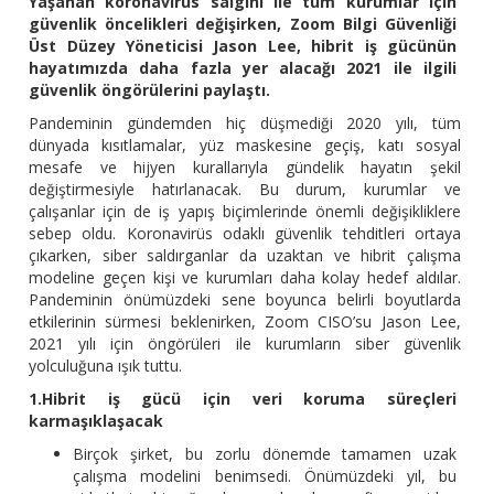
Yaşanan koronavirüs salgını ile tüm kurumlar için
güvenlik öncelikleri değişirken, Zoom Bilgi Güvenliği
Üst Düzey Yöneticisi Jason Lee, hibrit iş gücünün
hayatımızda daha fazla yer alacağı 2021 ile ilgili
güvenlik öngörülerini paylaştı.
Pandeminin gündemden hiç düşmediği 2020 yılı, tüm
dünyada kısıtlamalar, yüz maskesine geçiş, katı sosyal
mesafe ve hijyen kurallarıyla gündelik hayatın şekil
değiştirmesiyle hatırlanacak. Bu durum, kurumlar ve
çalışanlar için de iş yapış biçimlerinde önemli değişikliklere
sebep oldu. Koronavirüs odaklı güvenlik tehditleri ortaya
çıkarken, siber saldırganlar da uzaktan ve hibrit çalışma
modeline geçen kişi ve kurumları daha kolay hedef aldılar.
Pandeminin önümüzdeki sene boyunca belirli boyutlarda
etkilerinin sürmesi beklenirken, Zoom CISO’su Jason Lee,
2021 yılı için öngörüleri ile kurumların siber güvenlik
yolculuğuna ışık tuttu.
1.Hibrit iş gücü için veri koruma süreçleri
karmaşıklaşacak
Birçok şirket, bu zorlu dönemde tamamen uzak
çalışma modelini benimsedi. Önümüzdeki yıl, bu