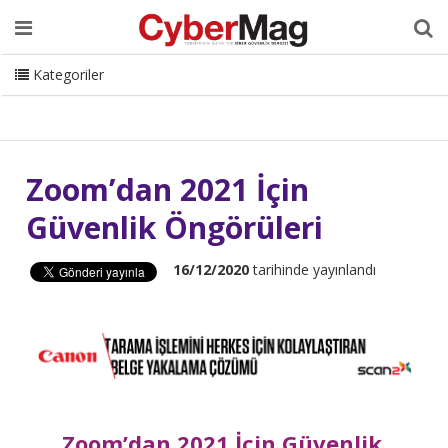
Ana Sayfa
Hakkımızda
Dergi
Editörden
Yazarlar
Danışmanlık
ISC Turkey
Sizden Gelenler
İletişim
Kategoriler
CyberMag Logo
Zoom’dan 2021 İçin
Güvenlik Öngörüleri
16/12/2020
tarihinde yayınlandı
Zoom’dan 2021 İçin Güvenlik