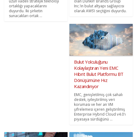
uzun vadeli stratejik teknoloji
olan Dunkin’ Brands Group
ortaklığı yapacaklarını
Inc.’in bulut altyapı sağlayıcısı
duyurdu. İki şirketin
olarak AWS’i seçtiğini duyurdu.
sunacakları ortak ...
Bulut Yolculuğunu
Kolaylaştıran Yeni EMC
Hibrit Bulut Platformu BT
Dönüşümüne Hız
Kazandırıyor
EMC, genişletilmiş çok sahalı
destek, iyileştirilmiş veri
koruması ve her an VM
şifrelemesi içeren geliştirilmiş
Enterprise Hybrid Cloud v4.0'ı
piyasaya sürdüğünü ...