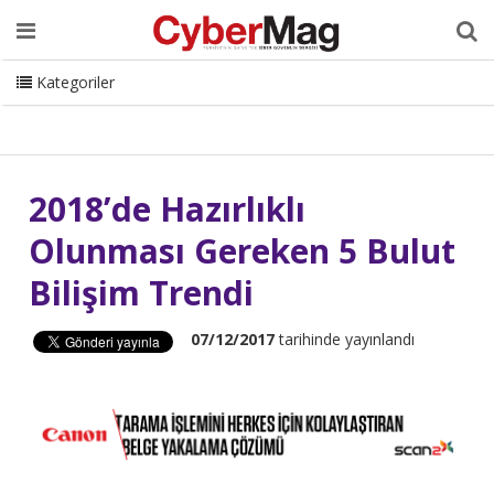
Ana Sayfa
Hakkımızda
Dergi
Editörden
Yazarlar
Danışmanlık
ISC Turkey
Sizden Gelenler
İletişim
Kategoriler
CyberMag Logo
2018’de Hazırlıklı
Olunması Gereken 5 Bulut
Bilişim Trendi
07/12/2017
tarihinde yayınlandı