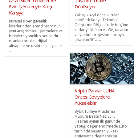
Artan Siber Tehditler ve
Tasarım "Ürüne"
Ezici İş Yükleriyle Karşı
Dönüşüyor
Karşıya
Yaklaşık 4 yıl önce kurulan
InnoPark Konya Teknoloji
Küresel siber güvenlik
Geliştirme Bölgesi'nde bugüne
liderlerinden Trend Micro’nun
kadar yürütülen Ar-Ge, tasarım
yeni araştırması, işletmelere ve
ve yazılım projesinde ortaya
bireylere yönelik siber saldırı
çıkarılan 30'a ...
oranları arttıkça dijital
altyapılar ve uzaktan çalışanlar
...
Kripto Paralar LUNA
Öncesi Seviyelere
Yükselebilir
Bybit Türkiye Araştırma
Müdürü Beste Naz Süllü,
Haziran ayının ilk gününde
yaptığı değerlendirmede Euro
tarihinde yaşanan yüksek
enflasyona değinerek şu