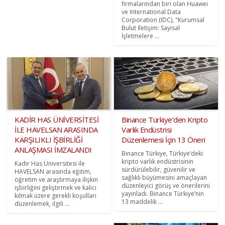
firmalarından biri olan Huawei
ve International Data
Corporation (IDC), "Kurumsal
Bulut İletişim: Sayısal
İşletmelere ...
KADİR HAS ÜNİVERSİTESİ
Binance Türkiye’den Kripto
İLE HAVELSAN ARASINDA
Varlık Endüstrisi
KARŞILIKLI İŞBİRLİĞİ
Düzenlemesi İçin 13 Öneri
ANLAŞMASI İMZALANDI
Binance Türkiye, Türkiye’deki
kripto varlık endüstrisinin
Kadir Has Üniversitesi ile
sürdürülebilir, güvenilir ve
HAVELSAN arasında eğitim,
sağlıklı büyümesini amaçlayan
öğretim ve araştırmaya ilişkin
düzenleyici görüş ve önerilerini
işbirliğini geliştirmek ve kalıcı
yayınladı. Binance Türkiye’nin
kılmak üzere gerekli koşulları
13 maddelik ...
düzenlemek, ilgili ...