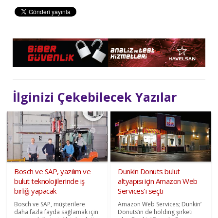
İlginizi Çekebilecek Yazılar
Bosch ve SAP, yazılım ve
Dunkin Donuts bulut
bulut teknolojilerinde iş
altyapısı için Amazon Web
birliği yapacak
Services’i seçti
Bosch ve SAP, müşterilere
Amazon Web Services; Dunkin’
daha fazla fayda sağlamak için
Donuts’in de holding şirketi