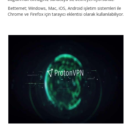
Betternet; Windows, Mac, iOS, Android işletim sistemleri ile
Chrome ve Firefox için tarayıcı eklentisi olarak kullanılabiliyor.