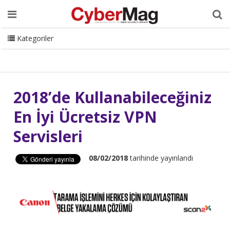
Ana Sayfa
Hakkımızda
Dergi
Editörden
Yazarlar
Danışmanlık
ISC Turkey
Sizden Gelenler
İletişim
Kategoriler
CyberMag Logo
2018’de Kullanabileceğiniz
En İyi Ücretsiz VPN
Servisleri
08/02/2018
tarihinde yayınlandı