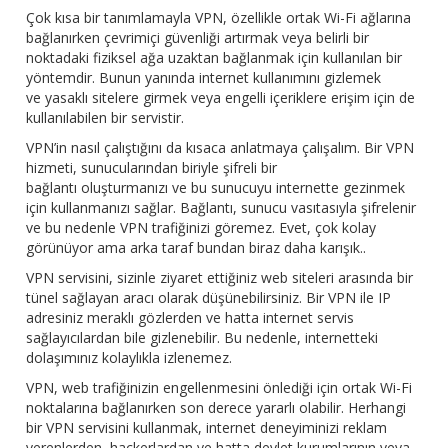
Çok kısa bir tanımlamayla VPN, özellikle ortak Wi-Fi ağlarına
bağlanırken çevrimiçi güvenliği artırmak veya belirli bir
noktadaki fiziksel ağa uzaktan bağlanmak için kullanılan bir
yöntemdir. Bunun yanında internet kullanımını gizlemek
ve yasaklı sitelere girmek veya engelli içeriklere erişim için de
kullanılabilen bir servistir.
VPN’in nasıl çalıştığını da kısaca anlatmaya çalışalım. Bir VPN
hizmeti, sunucularından biriyle şifreli bir
bağlantı oluşturmanızı ve bu sunucuyu internette gezinmek
için kullanmanızı sağlar. Bağlantı, sunucu vasıtasıyla şifrelenir
ve bu nedenle VPN trafiğinizi göremez. Evet, çok kolay
görünüyor ama arka taraf bundan biraz daha karışık..
VPN servisini, sizinle ziyaret ettiğiniz web siteleri arasında bir
tünel sağlayan aracı olarak düşünebilirsiniz. Bir VPN ile IP
adresiniz meraklı gözlerden ve hatta internet servis
sağlayıcılardan bile gizlenebilir. Bu nedenle, internetteki
dolaşımınız kolaylıkla izlenemez.
VPN, web trafiğinizin engellenmesini önlediği için ortak Wi-Fi
noktalarına bağlanırken son derece yararlı olabilir. Herhangi
bir VPN servisini kullanmak, internet deneyiminizi reklam
verenlerden, hackerlardan ve hatta devlet kurumlarının veya