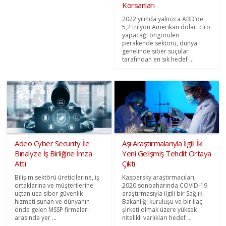
Korsanları
2022 yılında yalnızca ABD’de
5,2 trilyon Amerikan doları ciro
yapacağı öngörülen
perakende sektörü, dünya
genelinde siber suçular
tarafından en sık hedef ...
Adeo Cyber Securıty İle
Aşı Araştırmalarıyla İlgili İki
Bınalyze İş Birliğine İmza
Yeni Gelişmiş Tehdit Ortaya
Attı
Çıktı
Bilişim sektörü üreticilerine, iş
Kaspersky araştırmacıları,
ortaklarına ve müşterilerine
2020 sonbaharında COVID-19
uçtan uca siber güvenlik
araştırmasıyla ilgili bir Sağlık
hizmeti sunan ve dünyanın
Bakanlığı kuruluşu ve bir ilaç
önde gelen MSSP firmaları
şirketi olmak üzere yüksek
arasında yer ...
nitelikli varlıkları hedef ...