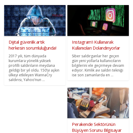
Dijital güvenlik artık
Instagram’ı Kullanarak
herkesin sorumluluğunda!
Kullanıcıları Dolandırıyorlar
2017 yılı, tüm dünyada
Siber saldırganlar her geçen
kurumlara yönelik yüksek
gün yeni yollarla kullanıcıların
profilli saldırıların meydana
bilgilerini ele geçirmeye devam
geldiği bir yıl oldu. 150’yi aşkın
ediyor. Kimlik avı saldırı tekniği
ülkeyi etkileyen WannaCry
ise son zamanlarda en ...
saldırısı, Yahoo’nun ...
Perakende Sektörünün
Büyüyen Sorunu Bilgisayar