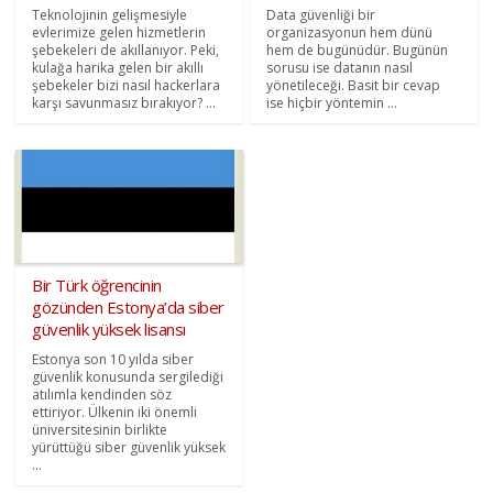
Teknolojinin gelişmesiyle
Data güvenliği bir
evlerimize gelen hizmetlerin
organizasyonun hem dünü
şebekeleri de akıllanıyor. Peki,
hem de bugünüdür. Bugünün
kulağa harika gelen bir akıllı
sorusu ise datanın nasıl
şebekeler bizi nasıl hackerlara
yönetileceği. Basit bir cevap
karşı savunmasız bırakıyor? ...
ise hiçbir yöntemin ...
Bir Türk öğrencinin
gözünden Estonya’da siber
güvenlik yüksek lisansı
Estonya son 10 yılda siber
güvenlik konusunda sergilediği
atılımla kendinden söz
ettiriyor. Ülkenin iki önemli
üniversitesinin birlikte
yürüttüğü siber güvenlik yüksek
...