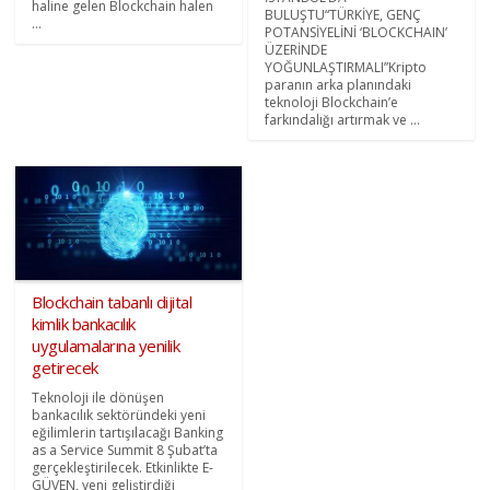
haline gelen Blockchain halen
BULUŞTU“TÜRKİYE, GENÇ
...
POTANSİYELİNİ ‘BLOCKCHAIN’
ÜZERİNDE
YOĞUNLAŞTIRMALI”Kripto
paranın arka planındaki
teknoloji Blockchain’e
farkındalığı artırmak ve ...
Blockchain tabanlı dijital
kimlik bankacılık
uygulamalarına yenilik
getirecek
Teknoloji ile dönüşen
bankacılık sektöründeki yeni
eğilimlerin tartışılacağı Banking
as a Service Summit 8 Şubat’ta
gerçekleştirilecek. Etkinlikte E-
GÜVEN, yeni geliştirdiği