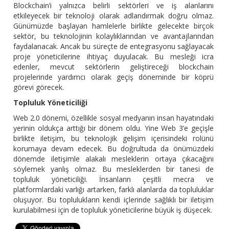
Blockchain’i yalnızca belirli sektörleri ve iş alanlarını
etkileyecek bir teknoloji olarak adlandırmak doğru olmaz.
Günümüzde başlayan hamlelerle birlikte gelecekte birçok
sektör, bu teknolojinin kolaylıklarından ve avantajlarından
faydalanacak. Ancak bu süreçte de entegrasyonu sağlayacak
proje yöneticilerine ihtiyaç duyulacak. Bu mesleği icra
edenler, mevcut sektörlerin geliştireceği blockchain
projelerinde yardımcı olarak geçiş döneminde bir köprü
görevi görecek.
Topluluk Yöneticiliği
Web 2.0 dönemi, özellikle sosyal medyanın insan hayatındaki
yerinin oldukça arttığı bir dönem oldu. Yine Web 3’e geçişle
birlikte iletişim, bu teknolojik gelişim içerisindeki rolünü
korumaya devam edecek. Bu doğrultuda da önümüzdeki
dönemde iletişimle alakalı mesleklerin ortaya çıkacağını
söylemek yanlış olmaz. Bu mesleklerden bir tanesi de
topluluk yöneticiliği. İnsanların çeşitli mecra ve
platformlardaki varlığı artarken, farklı alanlarda da topluluklar
oluşuyor. Bu toplulukların kendi içlerinde sağlıklı bir iletişim
kurulabilmesi için de topluluk yöneticilerine büyük iş düşecek.