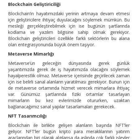
Blockchain Geliştiriciliği
Blockchain’in hayatımızdaki yerinin artmaya devam etmesi
için geliştiricilere ihtiyaç duyulacağını söylemek mümkün. Bu
mesleği gerçekleştirebilmek için ise bugünün şartlarında
kodlama ve yazılım bilgisine sahip olmak gerekiyor.
Blockchain geliştiricileri özellikle farklı sektörlerin bu alana
olan entegrasyonunda büyük önem taşıyor.
Metaverse Mimarlığı
Metaverse’ün geleceğin dünyasında gerek günlük
yaşantımızda gerek de iş hayatımızda olacağını söylemek
hayalperestlik olmaz. Metaverse içerisinde geçirilecek zaman
için ise belirli sanal alanların yaratılması gerekiyor. Bunun için
de metaverse ortamında hizmet verecek mimarlara ihtiyaç
var. Günümüz şartlarında fiziki ortamlar tasarlayan
mimarların bu kez evlerimizde otururken, uzaktan
bağlanacağımız sanal yapılar tasarlamaları gerekecek.
NFT Tasarımcılığı
Blockchain ile birlikte gelişen alanların başında NFT’ler
geliyor. NFT’ler bugün kripto para meraklılarının yatırım
araçlarından biri olarak algılansa da aslında çok farklı işlevler