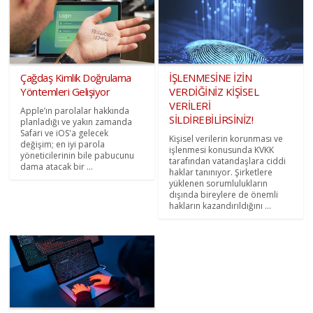
Çağdaş Kimlik Doğrulama
İŞLENMESİNE İZİN
Yöntemleri Gelişiyor
VERDİĞİNİZ KİŞİSEL
VERİLERİ
Apple’ın parolalar hakkında
SİLDİREBİLİRSİNİZ!
planladığı ve yakın zamanda
Safari ve iOS'a gelecek
Kişisel verilerin korunması ve
değişim; en iyi parola
işlenmesi konusunda KVKK
yöneticilerinin bile pabucunu
tarafından vatandaşlara ciddi
dama atacak bir ...
haklar tanınıyor. Şirketlere
yüklenen sorumlulukların
dışında bireylere de önemli
hakların kazandırıldığını ...