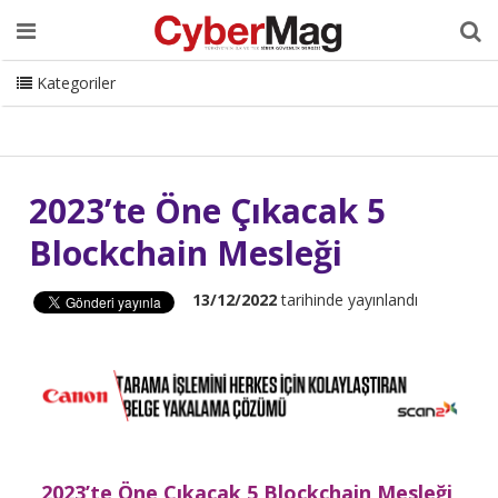
Ana Sayfa
Hakkımızda
Dergi
Editörden
Yazarlar
Danışmanlık
ISC Turkey
Sizden Gelenler
İletişim
Kategoriler
CyberMag Logo
2023’te Öne Çıkacak 5
Blockchain Mesleği
13/12/2022
tarihinde yayınlandı
2023’te Öne Çıkacak 5 Blockchain Mesleği