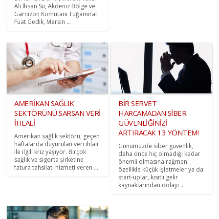
Ali İhsan Su, Akdeniz Bölge ve
Garnizon Komutanı Tuğamiral
Fuat Gedik, Mersin ...
AMERİKAN SAĞLIK
BİR SERVET
SEKTÖRÜNÜ SARSAN VERİ
HARCAMADAN SİBER
İHLALİ
GÜVENLİĞİNİZİ
ARTIRACAK 13 YÖNTEM!
Amerikan sağlık sektörü, geçen
haftalarda duyurulan veri ihlali
Günümüzde siber güvenlik,
ile ilgili kriz yaşıyor. Birçok
daha önce hiç olmadığı kadar
sağlık ve sigorta şirketine
önemli olmasına rağmen
fatura tahsilatı hizmeti veren ...
özellikle küçük işletmeler ya da
start-uplar, kısıtlı gelir
kaynaklarından dolayı ...