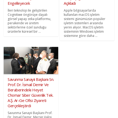
Engelleyecek
Açıkladı
İleri teknoloji ile geliştirilen
Apple bilgisayarlarda
Cognitiwe öngörüye dayalı
kullanılan macOS işletim
görsel yapay zeka platformu,
sistemi günümüzün popüler
perakende ve üretim
işletim sistemleri arasında
sektörlerine özel sunduğu
yerini alıyor. MacOS işletim
ürünlerle küresel bir ...
sisteminin Windows işletim
sistemine göre daha ...
Savunma Sanayii Başkanı Sn.
Prof. Dr. İsmail Demir Ve
Beraberindeki Heyet
Chomar Siber Güvenlik Tek.
A.Ş. Ar-Ge Ofisi Ziyareti
Gerçekleştirdi
Savunma Sanayii Başkanı Prof.
Dr. İsmail Demir, Mersin Valisi