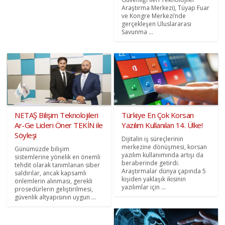
Araştırma Merkezi), Tüyap Fuar
ve Kongre Merkezi’nde
gerçekleşen Uluslararası
Savunma ...
NETAŞ Bilişim Teknolojileri
Türkiye En Çok Korsan
Ar-Ge Lideri Öner TEKİN ile
Yazılım Kullanılan 14. Ülke!
Söyleşi
Dijitalin iş süreçlerinin
merkezine dönüşmesi, korsan
Günümüzde bilişim
yazılım kullanımında artışı da
sistemlerine yönelik en önemli
beraberinde getirdi.
tehdit olarak tanımlanan siber
Araştırmalar dünya çapında 5
saldırılar, ancak kapsamlı
kişiden yaklaşık ikisinin
önlemlerin alınması, gerekli
yazılımlar için ...
prosedürlerin geliştirilmesi,
güvenlik altyapısının uygun ...