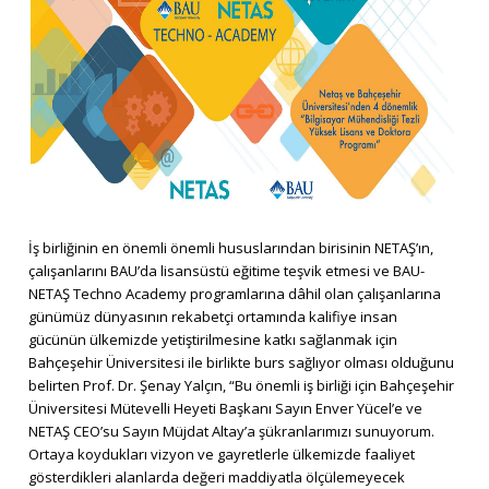
İş birliğinin en önemli önemli hususlarından birisinin NETAŞ’ın,
çalışanlarını BAU’da lisansüstü eğitime teşvik etmesi ve BAU-
NETAŞ Techno Academy programlarına dâhil olan çalışanlarına
günümüz dünyasının rekabetçi ortamında kalifiye insan
gücünün ülkemizde yetiştirilmesine katkı sağlanmak için
Bahçeşehir Üniversitesi ile birlikte burs sağlıyor olması olduğunu
belirten Prof. Dr. Şenay Yalçın, “Bu önemli iş birliği için Bahçeşehir
Üniversitesi Mütevelli Heyeti Başkanı Sayın Enver Yücel’e ve
NETAŞ CEO’su Sayın Müjdat Altay’a şükranlarımızı sunuyorum.
Ortaya koydukları vizyon ve gayretlerle ülkemizde faaliyet
gösterdikleri alanlarda değeri maddiyatla ölçülemeyecek