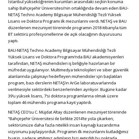
İstanbul yükseköğrenim kurumları arasındaki seçkin konuma
sahip Bahçeşehir Üniversitesi’nin ortaklığında devam eden BAU-
NETAŞ Techno Academy Bilgisayar Mühendisliği Tezli Yüksek
Lisans ve Doktora Programı ilk mezunlarını verdi. NETAŞ ve BAU
düzenlenen mezuniyet töreninde programın 2018 itibarıyla tüm
BT sektörü profesyonellerine de açık olacağının duyurusunu
yaptı.
BAU-NETAŞ Techno Academy Bilgisayar Mühendisliği Tezli
Yüksek Lisans ve Doktora Programı’nda BAU akademisyenleri
tarafından, NETAŞ mühendisleri iş birliğiyle hazırlanan bir
müfredat uygulanıyor. Multimedya teknolojileri ve siber güvenlik
alanlarında çalışmayı hedefleyen mühendisler için başlatılan
program, bazı derslerin NETAŞ’ın ArGe laboratuvarlarında
verilmesiyle sektördeki benzerlerinden ayrılıyor. Bugüne kadar
39’u yüksek lisans, 7’si doktora programlarına olmak üzere
toplam 46 mühendis programa kayıt yaptırdı.
NETAŞ CEO’su C. Müjdat Altay düzenlenen mezuniyet töreninde
“Bahçeşehir Üniversitesi ile birlikte 2014’te yola çıkarken,
sektörümüze daha fazla nitelikli insan kaynağı kazandırma
vizyonunu paylaşıyorduk. Programın ilk mezunlarını kutladığımız
bugün, sadece attığımız adımların bizi getirdiği bu noktada