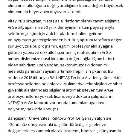
olmanın mutluluğunu değil, yarattığımız katma değeri büyütecek
olmanın da heyecanını duyuyoruz” dedi.
Altay, “Bu program, ‘Netaş as a Platform’ olarak tanımladığımız,
ArGe altyapımızı ve 50 yıllık deneyimimizi tüm paydaşlarıyla
sektörün gelişimi için açık bir platform haline getirme
anlayışımızın göstergelerinden biri. Bu yapı tüm taraflara değer
sunuyor, zira bu programın, eğitimi profesyonelin ayağına
götüren yapısı ve dikkatle hazırlanmış müfredatının ArGe
mühendislerimize nasıl bir katma değer sağladığının birinci
elden şahidiyiz. Öte yandan, sektörümüzdeki donanımlı
meslektaşlarımızın sayısını artırmak hepimizin çıkarına. Bu
nedenle 2018 itibarıyla BAU-NETAŞ Techno Academy tüm sektör
profesyonellerine açık olacak. Multimedya teknolojileri ve siber
güvenlik alanlarındaki bilgilerini artırmak isteyen tüm ArGe
profesyonellerini yüksek lisans veya doktora çalışmalarını
NETAŞ’ın ArGe laboratuvarlarında tamamlamaya davet
ediyoruz,” şeklinde konuştu.
Bahçeşehir Üniversitesi Rektörü Prof. Dr. Şenay Yalçın ise
“Günümüz dünyasındaki baş döndürücü gelişmeler ve
değişimlerle eş zamanlı olarak akademi, bilim ve iş dünyasında