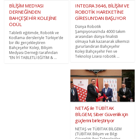
BİLİŞİM MEDYASI
INTEGRA 3646, BİLİŞİM VE
DERNEĞİNDEN
ROBOTİK HAREKETİNE
BAHÇEŞEHİR KOLEJİNE
GİRESUN’DAN BAŞLIYOR
ÖDÜL
Dünya Robotik
Şampiyonası’nda 4000 takım
Tabletli eğitimde, Robotik ve
arasından dünya finalisti
Kodlama dersleriyle Türkiye’de
olmaya hak kazanarak ülkemizi
bir ilki gerçekleştiren
gururlandıran Bahçeşehir
Bahçeşehir Koleji, Bilişim
Koleji Bahçeşehir Fen ve
Medyası Derneği tarafından
Teknoloji Lisesi robotik ...
“EN İYİ TABLETLİ EĞİTİM & ...
NETAŞ ile TÜBİTAK
BİLGEM, Siber Güvenlik için
güçlerini birleştiriyor
NETAŞ ve TÜBİTAK BİLGEM
(TÜBİTAK Bilişim ve Bilgi
Güvenliği İleri Teknolojiler