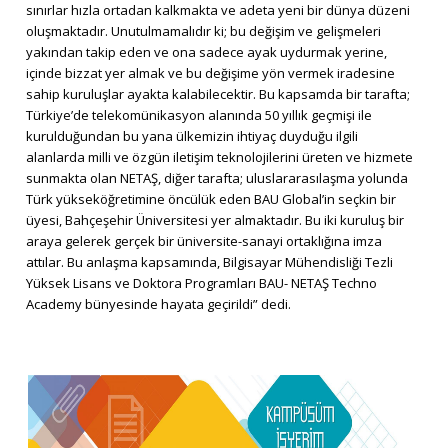
sınırlar hızla ortadan kalkmakta ve adeta yeni bir dünya düzeni
oluşmaktadır. Unutulmamalıdır ki; bu değişim ve gelişmeleri
yakından takip eden ve ona sadece ayak uydurmak yerine,
içinde bizzat yer almak ve bu değişime yön vermek iradesine
sahip kuruluşlar ayakta kalabilecektir. Bu kapsamda bir tarafta;
Türkiye’de telekomünikasyon alanında 50 yıllık geçmişi ile
kurulduğundan bu yana ülkemizin ihtiyaç duyduğu ilgili
alanlarda milli ve özgün iletişim teknolojilerini üreten ve hizmete
sunmakta olan NETAŞ, diğer tarafta; uluslararasılaşma yolunda
Türk yükseköğretimine öncülük eden BAU Global’in seçkin bir
üyesi, Bahçeşehir Üniversitesi yer almaktadır. Bu iki kuruluş bir
araya gelerek gerçek bir üniversite-sanayi ortaklığına imza
attılar. Bu anlaşma kapsamında, Bilgisayar Mühendisliği Tezli
Yüksek Lisans ve Doktora Programları BAU- NETAŞ Techno
Academy bünyesinde hayata geçirildi” dedi.