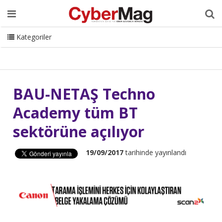
Ana Sayfa
Hakkımızda
Dergi
Editörden
Yazarlar
Danışmanlık
ISC Turkey
Sizden Gelenler
İletişim
Kategoriler
CyberMag Logo
BAU-NETAŞ Techno
Academy tüm BT
sektörüne açılıyor
19/09/2017
tarihinde yayınlandı