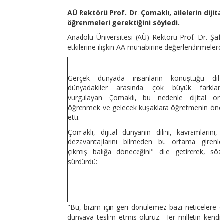
AÜ Rektörü Prof. Dr. Çomaklı, ailelerin diji
öğrenmeleri gerektiğini söyledi.
Anadolu Üniversitesi (AÜ) Rektörü Prof. Dr. Şaf
etkilerine ilişkin AA muhabirine değerlendirmele
Gerçek dünyada insanların konuştuğu dil
dünyadakiler arasında çok büyük farkla
vurgulayan Çomaklı, bu nedenle dijital ort
öğrenmek ve gelecek kuşaklara öğretmenin ön
etti.
Çomaklı, dijital dünyanın dilini, kavramlarını
dezavantajlarını bilmeden bu ortama girenl
çıkmış balığa döneceğini" dile getirerek, söz
sürdürdü:
"Bu, bizim için geri dönülemez bazı neticelere d
dünyaya teslim etmiş oluruz. Her milletin kendi