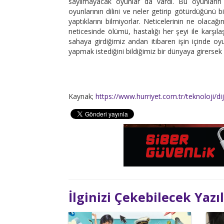
sayılmayacak oyunlar da vardı. Bu oyunların di
oyunlarının dilini ve neler getirip götürdüğünü 
yaptıklarını bilmiyorlar. Neticelerinin ne olacağı
neticesinde ölümü, hastalığı her şeyi ile karşıl
sahaya girdiğimiz andan itibaren işin içinde oyu
yapmak istediğini bildiğimiz bir dünyaya girersek 
Kaynak;
https://www.hurriyet.com.tr/teknoloji/di
İlginizi Çekebilecek Yazı