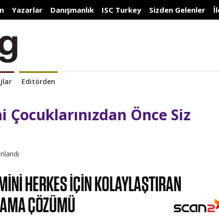
n
Yazarlar
Danışmanlık
ISC Turkey
Sizden Gelenler
İ
jlar
Editörden
ni Çocuklarınızdan Önce Siz
ınlandı