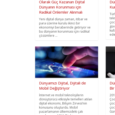
Olarak Güç Kazanan Dijital
Dü
Dünyanın Korunması için
Kur
Radikal Önlemler Alınmalı
Tür
tek
Yeni dijital dünya zaman, itibar ve
çoc
para üzerine kurulu ikinci bir
güve
ekonomiyi beraberinde getiriyor ve
kul
bu dünyanın korunması için radikal
ede
çözümlere ...
Dünyamızı Dijital, Dijitali de
Dü
Mobil Değiştiriyor
Bir
İnternet ve mobil teknolojilerin
201
dönüştürücü etkisiyle temelleri atılan
Çoc
dijital ekonomi, Bilişim Zirvesi’nin
çocu
konusunu oluşturdu. Mobil
çoc
pazarlamanın ülkemizdeki çatı
Gün