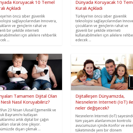
nyada Koruyacak 10 Temel
Dünyada Koruyacak 10 Tem
alı Açıkladı
Kuralı Açıkladı
kiye’nin öncü siber güvenlik
Türkiye’nin öncü siber güvenlik
nolojisi sağlayıcılarından Innovera,
teknolojisi sağlayıcılarından Innov
ukların ve gençlerin rahat ve
çocukların ve gençlerin rahat ve
nli bir şekilde interneti
güvenli bir şekilde interneti
lanabilmeleri için ailelere rehberlik
kullanabilmeleri için ailelere rehbe
cek ...
edecek ...
nyaları Tamamen Dijital Olan
Dijitalleşen Dünyamızda,
 Nesli Nasıl Koruyabiliriz?
Nesnelerin Interneti (IoT) il
neler değişecek?
9’un 23 Nisan Ulusal Egemenlik ve
uk Bayramı’nı kutlayan
Nesnelerin İnterneti (IoT) sayesind
klarımız artık dijital bir çağın
tüm yaşam alanlarımızın kontrolü
ukları olarak öne çıkıyor.
avucumuzun içinde.Konfor ve ener
ümüzde dışarı çıkmak ...
tüketiminde yeni bir dönem