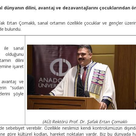
tal dünyanın dilini, avantaj ve dezavantajlarını çocuklarından ö
ak Ertan Çomaklı, sanal ortamın özellikle çocuklar ve gençler üzeri
rde bulundu.
 ile sanal
r olduğunu
amın dilini
emine işaret
, avantaj ve
erin "sudan
lerini şöyle
(AÜ) Rektörü Prof. Dr. Şafak Ertan Çomaklı
e sebebiyet verebilir. Özellikle neslimizi kendi kontrolümüzün dışınd
ne göre kültürel kodları, hareket noktaları vardır. Biz bu dünyada 