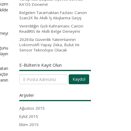
bizim
KA'OS Dönemi!
ilde
Belgeleri Taramaktan Fazlası: Canon
Scan2X İle Akıllı İş Akışlarına Geçiş
Verimliliğin Gizli Kahramanı: Canon
ReadIRIS ile Akıllı Belge Deneyimi
tmeyi
2026’da Güvenlik Yatırımlarının
Lokomotifi Yapay Zeka, Bulut Ve
uğunu
Sensor Teknolojisi Olacak
layın
E-Bülten'e Kayıt Olun
latan
içbir
Kaydol
yanın
Arşivler
Ağustos 2015
Eylül 2015
Ekim 2015