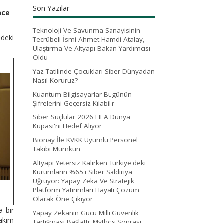
Son Yazılar
nce
Teknoloji Ve Savunma Sanayisinin
ndeki
Tecrübeli İsmi Ahmet Hamdi Atalay,
Ulaştırma Ve Altyapı Bakan Yardımcısı
Oldu
Yaz Tatilinde Çocukları Siber Dünyadan
Nasıl Koruruz?
Kuantum Bilgisayarlar Bugünün
Şifrelerini Geçersiz Kılabilir
Siber Suçlular 2026 FIFA Dünya
Kupası'nı Hedef Alıyor
Bionay İle KVKK Uyumlu Personel
Takibi Mümkün
Altyapı Yetersiz Kalırken Türkiye'deki
Kurumların %65'i Siber Saldırıya
Uğruyor: Yapay Zeka Ve Stratejik
Platform Yatırımları Hayati Çözüm
Olarak Öne Çıkıyor
a bir
Yapay Zekanın Gücü Milli Güvenlik
hakim
Tartışması Başlattı: Mythos Sonrası