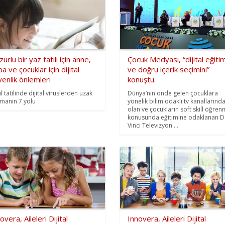
urlu bir yaz tatili için anne,
Çocuk Medyası, “dijital eğitim
a ve çocuklar için dijital
ve doğru içerik seçimini”
enlik önlemleri
konuştu.
l tatilinde dijital virüslerden uzak
Dünya’nın önde gelen çocuklara
manın 7 yolu
yönelik bilim odaklı tv kanallarınd
olan ve çocukların soft skill öğre
konusunda eğitimine odaklanan D
Vinci Televizyon ...
overa, Aileleri Dijital
Innovera, Aileleri Dijital