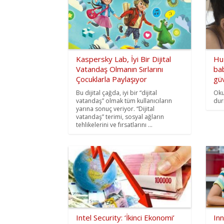
Kaspersky Lab, İyi Bir Dijital
Huz
Vatandaş Olmanın Sırlarını
bab
Çocuklarla Paylaşıyor
güv
Bu dijital çağda, iyi bir “dijital
Oku
vatandaş” olmak tüm kullanıcıların
dur
yarına sonuç veriyor. “Dijital
vatandaş” terimi, sosyal ağların
tehlikelerini ve fırsatlarını ...
Intel Security: ‘İkinci Ekonomi’
Inn