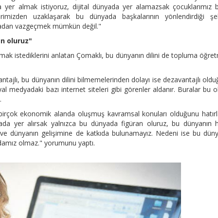
yer almak istiyoruz, dijital dünyada yer alamazsak çocuklarımız 
rimizden uzaklaşarak bu dünyada başkalarının yönlendirdiği şek
nyadan vazgeçmek mümkün değil."
n oluruz"
lmak istediklerini anlatan Çomaklı, bu dünyanın dilini de topluma öğre
avantajlı, bu dünyanın dilini bilmemelerinden dolayı ise dezavantajlı old
 medyadaki bazı internet siteleri gibi görenler aldanır. Buralar bu o
.
ı, birçok ekonomik alanda oluşmuş kavramsal konuları olduğunu hatır
da yer alırsak yalnızca bu dünyada figüran oluruz, bu dünyanın h
e ve dünyanın gelişimine de katkıda bulunamayız. Nedeni ise bu dün
aydamız olmaz." yorumunu yaptı.