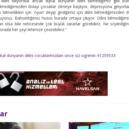
lini biliyorduk ancak dijital dünyanın dilini bilmediğimiz gibi bun
bilmediğimizden dolayı çocuklar ölmeye başlıyor, depresyona giriyorla
nı bilmedikleri için 'oyun' deyip girdiğimiz için dilini bilmediğimizden d
aşıyoruz. Bahsettiğimiz husus burada ortaya çıkıyor. Dilini bilmediğimi
n olsa bile neticesinde çok büyük zararlar görebiliriz. Ne söylediğin
orada her şeyi lehimize çevirebiliriz."
jital-dunyanin-dilini-cocuklarinizdan-once-siz-ogrenin-41259533
lar