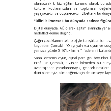
olamazsak ki biz eğitim kurumu olarak burada 
kültürel kodlarımızdan ve toplumsal değerle
yaşayacaktır ve düşünecektir. Elbette ki bu dü
"Dilini bilmezsek bu dünyada sadece figüra
Dijital dünyada, AÜ olarak eğitim alanında yer a
hedeflediklerine değindi.
Çağın çocuklarının teknolojiyle tanıştıkları için 
kaydeden Çomaklı, "Olayı yalnızca oyun ve sosyal
yalnızca yüzde 5-10'luk kısmı." ifadelerini kullandı
Sanal ortamın oyun, dijital para gibi boyutlar
Prof. Dr. Çomaklı, "Bunları bilmeden bu dünya
avantajından yararlanamayız, gelecek nesiller
dilini bilemeyiz, bilmediğimiz için de kimseye f