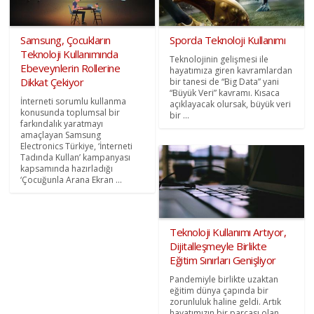
Samsung, Çocukların
Sporda Teknoloji Kullanımı
Teknoloji Kullanımında
Teknolojinin gelişmesi ile
Ebeveynlerin Rollerine
hayatımıza giren kavramlardan
Dikkat Çekiyor
bir tanesi de “Big Data” yani
“Büyük Veri” kavramı. Kısaca
İnterneti sorumlu kullanma
açıklayacak olursak, büyük veri
konusunda toplumsal bir
bir ...
farkındalık yaratmayı
amaçlayan Samsung
Electronics Türkiye, ‘İnterneti
Tadında Kullan’ kampanyası
kapsamında hazırladığı
‘Çocuğunla Arana Ekran ...
Teknoloji Kullanımı Artıyor,
Dijitalleşmeyle Birlikte
Eğitim Sınırları Genişliyor
Pandemiyle birlikte uzaktan
eğitim dünya çapında bir
zorunluluk haline geldi. Artık
hayatımızın bir parçası olan