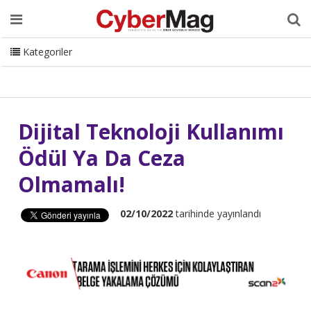
Ana Sayfa
Hakkımızda
Dergi
Editörden
Yazarlar
Danışmanlık
ISC Turkey
Sizden Gelenler
İletişim
Kategoriler
CyberMag Logo
Dijital Teknoloji Kullanımı
Ödül Ya Da Ceza
Olmamalı!
02/10/2022
tarihinde yayınlandı