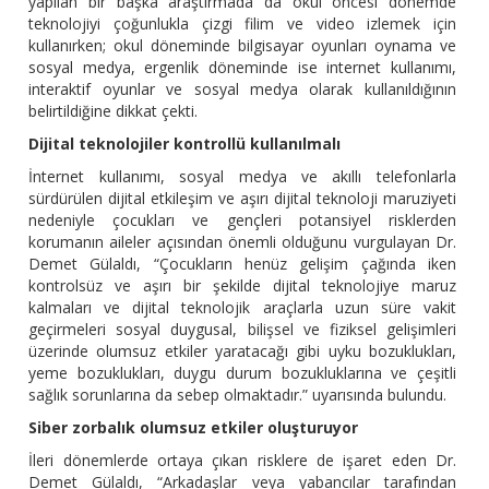
yapılan bir başka araştırmada da okul öncesi dönemde
teknolojiyi çoğunlukla çizgi filim ve video izlemek için
kullanırken; okul döneminde bilgisayar oyunları oynama ve
sosyal medya, ergenlik döneminde ise internet kullanımı,
interaktif oyunlar ve sosyal medya olarak kullanıldığının
belirtildiğine dikkat çekti.
Dijital teknolojiler kontrollü kullanılmalı
İnternet kullanımı, sosyal medya ve akıllı telefonlarla
sürdürülen dijital etkileşim ve aşırı dijital teknoloji maruziyeti
nedeniyle çocukları ve gençleri potansiyel risklerden
korumanın aileler açısından önemli olduğunu vurgulayan Dr.
Demet Gülaldı, “Çocukların henüz gelişim çağında iken
kontrolsüz ve aşırı bir şekilde dijital teknolojiye maruz
kalmaları ve dijital teknolojik araçlarla uzun süre vakit
geçirmeleri sosyal duygusal, bilişsel ve fiziksel gelişimleri
üzerinde olumsuz etkiler yaratacağı gibi uyku bozuklukları,
yeme bozuklukları, duygu durum bozukluklarına ve çeşitli
sağlık sorunlarına da sebep olmaktadır.” uyarısında bulundu.
Siber zorbalık olumsuz etkiler oluşturuyor
İleri dönemlerde ortaya çıkan risklere de işaret eden Dr.
Demet Gülaldı, “Arkadaşlar veya yabancılar tarafından