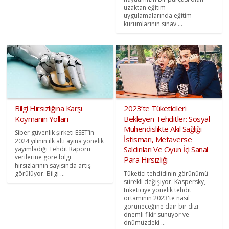
uzaktan eğitim
uygulamalarında eğitim
kurumlarının sınav ...
Bilgi Hırsızlığına Karşı
2023’te Tüketicileri
Koymanın Yolları
Bekleyen Tehditler: Sosyal
Mühendislikte Akıl Sağlığı
Siber güvenlik şirketi ESET’in
İstismarı, Metaverse
2024 yılının ilk altı ayına yönelik
Saldırıları Ve Oyun İçi Sanal
yayımladığı Tehdit Raporu
verilerine göre bilgi
Para Hırsızlığı
hırsızlarının sayısında artış
görülüyor. Bilgi ...
Tüketici tehdidinin görünümü
sürekli değişiyor. Kaspersky,
tüketiciye yönelik tehdit
ortamının 2023'te nasıl
görüneceğine dair bir dizi
önemli fikir sunuyor ve
önümüzdeki ...