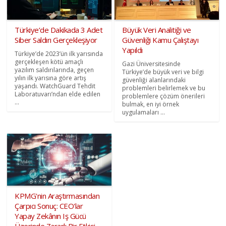
Türkiye’de Dakikada 3 Adet
Büyük Veri Analitiği ve
Siber Saldırı Gerçekleşiyor
Güvenliği Kamu Çalıştayı
Yapıldı
Türkiye’de 2023’ün ilk yarısında
gerçekleşen kötü amaçlı
Gazi Üniversitesinde
yazılım saldırılarında, geçen
Türkiye’de büyük veri ve bilgi
yılın ilk yarısına göre artış
güvenliği alanlarındaki
yaşandı. WatchGuard Tehdit
problemleri belirlemek ve bu
Laboratuvarı’ndan elde edilen
problemlere çözüm önerileri
...
bulmak, en iyi örnek
uygulamaları ...
KPMG'nin Araştırmasından
Çarpıcı Sonuç: CEO'lar
Yapay Zekânın Iş Gücü