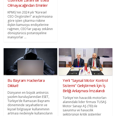
Üzerinde Zararlı Bir Etkisi
Olmayacağından Eminler
KPMG'nin 2024 yılı “Küresel
CEO Öngörüleri” araştırmasına
göre işten çıkarma riskine
ilişkin kamuoyu endişelerine
rağmen, CEO'lar yapay zekânın
dönüştürücü potansiyeline
inanıyorlar ...
Bu Bayram Hackerlara
Yerli "Sayısal Motor Kontrol
Dikkat!
Sistemi" Geliştirmek İçin İş
Birliği Anlaşması İmzalandı
Dünyanın en büyük antivirüs
yazılım kuruluşlarından ESET,
Türkiye'nin havacılık motorları
Türkiye’de Ramazan Bayramı
alanındaki lider firması TUSAŞ
döneminde seyahatlerin ve
Motor Sanayi AŞ (TEI) ile
kişisel bilgisayar kullanımının
savunma ve havacılık
artması nedeniyle kullanıcıların
sektörünün kritik sistemler