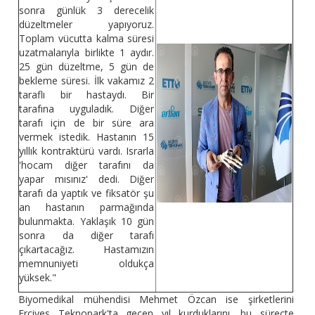
sonra günlük 3 derecelik
düzeltmeler yapıyoruz.
Toplam vücutta kalma süresi
uzatmalarıyla birlikte 1 aydır.
25 gün düzeltme, 5 gün de
bekleme süresi. İlk vakamız 2
taraflı bir hastaydı. Bir
tarafına uyguladık. Diğer
tarafı için de bir süre ara
vermek istedik. Hastanın 15
yıllık kontraktürü vardı. Israrla
'hocam diğer tarafını da
yapar mısınız' dedi. Diğer
tarafı da yaptık ve fiksatör şu
an hastanın parmağında
bulunmakta. Yaklaşık 10 gün
sonra da diğer tarafı
çıkartacağız. Hastamızın
memnuniyeti oldukça
yüksek."
Biyomedikal mühendisi Mehmet Özcan ise şirketlerini
Erciyes Teknopark'ta geçen yıl kurduklarını, bu süreçte