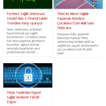
Fortinet, Sağlık Sektörünü
Fitbit ile Ailece Sağlıklı
Hedef Alan 3 Önemli Saldırı
Yaşamak Mümkün:
Trendine Karşı Uyarıyor
Çocuklara Özel Akıllı Saat
Fitbit Ace
Siber saldırıların ardından
toparlanmak için sağlık
Dünyanın lider giyilebilir
kurumlarının 1,4 milyon dolar
teknoloji markası Fitbit,
harcama yapması gerekiyor!
ailelerin hep birlikte aktif ve
Kurumlar, ağlara sızmak
sağlıklı bir yaşam sürdürmeleri
amacıyla tasarlanan yeni
için çocuklara özel ilk akıllı
yöntemlerden sürekli ...
saati ...
Fidye Yazılımları Kişisel
Sağlık Verilerini Tehdit
Ediyor