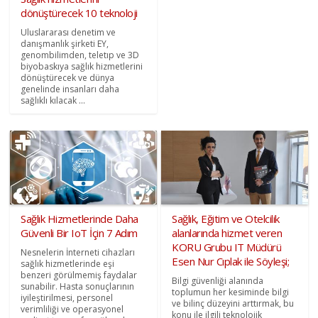
dönüştürecek 10 teknoloji
Uluslararası denetim ve
danışmanlık şirketi EY,
genombilimden, teletıp ve 3D
biyobaskıya sağlık hizmetlerini
dönüştürecek ve dünya
genelinde insanları daha
sağlıklı kılacak ...
Sağlık Hizmetlerinde Daha
Sağlık, Eğitim ve Otelcilik
Güvenli Bir IoT İçin 7 Adım
alanlarında hizmet veren
KORU Grubu IT Müdürü
Nesnelerin İnterneti cihazları
Esen Nur Cıplak ile Söyleşi;
sağlık hizmetlerinde eşi
benzeri görülmemiş faydalar
Bilgi güvenliği alanında
sunabilir. Hasta sonuçlarının
toplumun her kesiminde bilgi
iyileştirilmesi, personel
ve bilinç düzeyini arttırmak, bu
verimliliği ve operasyonel
konu ile ilgili teknolojik