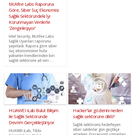
McAfee Labs Raporuna
Göre, Siber Suç Ekonomisi
Sağlık Sektöründeki İyi
Korunmayan Verilerle
‘Zenginleşiyor’
Intel Security, McAfee Labs
Sağlık Uyarıları raporunu
yayınladı. Rapora göre siber
suç ekonomisinin hızla
yükselen trendlerinden biri
sağlık sektörüne ait veri ...
HUAWEI iLab Bulut Bilişim
Hacker’lar gözlerini neden
ile Sağlık Sektöründe
sağlık sektörüne dikti?
Devrim Gerçekleştiriyor
Sağlık sektörünü hedefleyen
siber saldırılar gün geçtikçe
HUAWEI iLab, Tıbbi
artarken, Forcepoint uzmanları