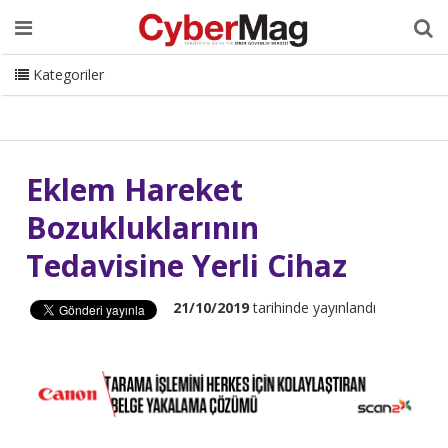
Ana Sayfa
Hakkımızda
Dergi
Editörden
Yazarlar
Danışmanlık
ISC Turkey
Sizden Gelenler
İletişim
Kategoriler
CyberMag Logo
Eklem Hareket
Bozukluklarının
Tedavisine Yerli Cihaz
21/10/2019
tarihinde yayınlandı