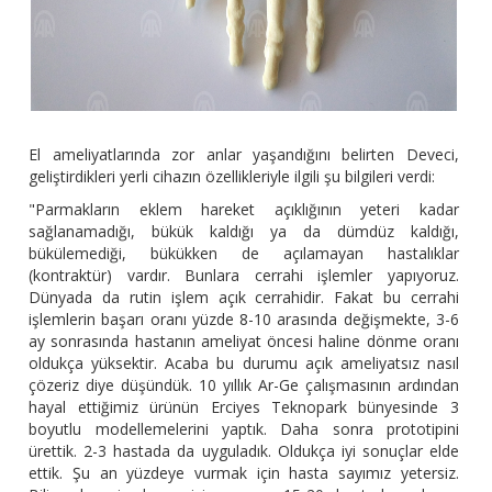
El ameliyatlarında zor anlar yaşandığını belirten Deveci,
geliştirdikleri yerli cihazın özellikleriyle ilgili şu bilgileri verdi:
"Parmakların eklem hareket açıklığının yeteri kadar
sağlanamadığı, bükük kaldığı ya da dümdüz kaldığı,
bükülemediği, bükükken de açılamayan hastalıklar
(kontraktür) vardır. Bunlara cerrahi işlemler yapıyoruz.
Dünyada da rutin işlem açık cerrahidir. Fakat bu cerrahi
işlemlerin başarı oranı yüzde 8-10 arasında değişmekte, 3-6
ay sonrasında hastanın ameliyat öncesi haline dönme oranı
oldukça yüksektir. Acaba bu durumu açık ameliyatsız nasıl
çözeriz diye düşündük. 10 yıllık Ar-Ge çalışmasının ardından
hayal ettiğimiz ürünün Erciyes Teknopark bünyesinde 3
boyutlu modellemelerini yaptık. Daha sonra prototipini
ürettik. 2-3 hastada da uyguladık. Oldukça iyi sonuçlar elde
ettik. Şu an yüzdeye vurmak için hasta sayımız yetersiz.