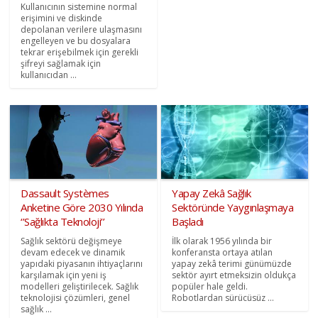
Kullanıcının sistemine normal
erişimini ve diskinde
depolanan verilere ulaşmasını
engelleyen ve bu dosyalara
tekrar erişebilmek için gerekli
şifreyi sağlamak için
kullanıcıdan ...
Dassault Systèmes
Yapay Zekâ Sağlık
Anketine Göre 2030 Yılında
Sektöründe Yaygınlaşmaya
‘’Sağlıkta Teknoloji’’
Başladı
Sağlık sektörü değişmeye
İlk olarak 1956 yılında bir
devam edecek ve dinamik
konferansta ortaya atılan
yapıdaki piyasanın ihtiyaçlarını
yapay zekâ terimi günümüzde
karşılamak için yeni iş
sektör ayırt etmeksizin oldukça
modelleri geliştirilecek. Sağlık
popüler hale geldi.
teknolojisi çözümleri, genel
Robotlardan sürücüsüz ...
sağlık ...