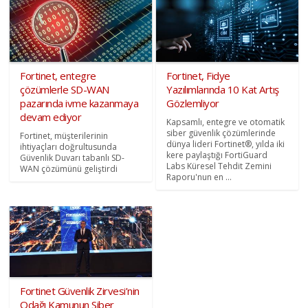
Fortinet, entegre
Fortinet, Fidye
çözümlerle SD-WAN
Yazılımlarında 10 Kat Artış
pazarında ivme kazanmaya
Gözlemliyor
devam ediyor
Kapsamlı, entegre ve otomatik
siber güvenlik çözümlerinde
Fortinet, müşterilerinin
dünya lideri Fortinet®, yılda iki
ihtiyaçları doğrultusunda
kere paylaştığı FortiGuard
Güvenlik Duvarı tabanlı SD-
Labs Küresel Tehdit Zemini
WAN çözümünü geliştirdi
Raporu'nun en ...
Fortinet Güvenlik Zirvesi’nin
Odağı Kamunun Siber