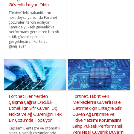
Güvenlik İhtiyacı Oldu
Türkiye’deki bakanlıkların
neredeyse yarısında Fortinet
çözümleri tercih ediliyor.
Kamuda yüksek güvenlik ve
performans gerektiren birçok
kritik güvenlik projesi
gerçekleştiren Fortinet,
genişleyen ...
Fortinet Her Yerden
Fortinet, Hibrit Veri
Çalışma Çağına Öncülük
Merkezlerini Güvenli Hale
Etmek İçin Sıfır Güven, Uç
Getirmek için Entegre Sıfır
Nokta Ve Ağ Güvenliğini Tek
Güven Ağ Erişimine ve
Bir Çözümde Topluyor
Fidye Yazılımı Korumasına
Sahip Yüksek Performanslı
Kapsamlı, entegre ve otomatik
Yeni Nesil Güvenlik Duvarını
siber güvenlik çözümlerinde