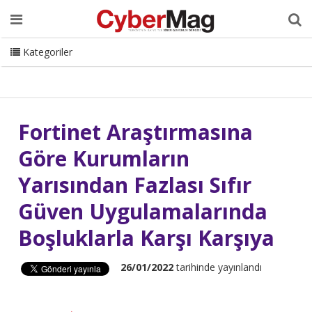
Ana Sayfa
Hakkımızda
Dergi
Editörden
Yazarlar
Danışmanlık
ISC Turkey
Sizden Gelenler
İletişim
Kategoriler
CyberMag Logo
Fortinet Araştırmasına
Göre Kurumların
Yarısından Fazlası Sıfır
Güven Uygulamalarında
Boşluklarla Karşı Karşıya
26/01/2022
tarihinde yayınlandı