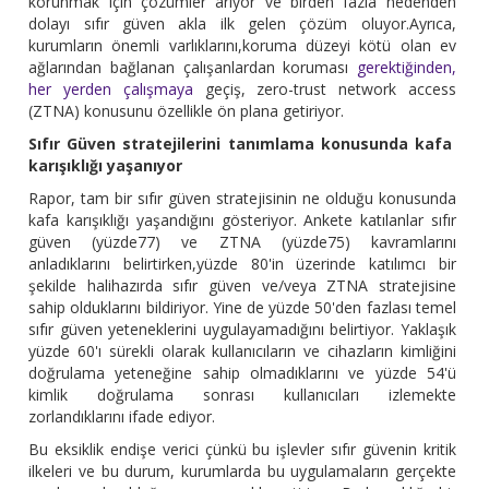
korunmak için çözümler arıyor ve birden fazla nedenden
dolayı sıfır güven akla ilk gelen çözüm oluyor.Ayrıca,
kurumların önemli varlıklarını,koruma düzeyi kötü olan ev
ağlarından bağlanan çalışanlardan koruması
gerektiğinden,
her yerden çalışmaya
geçiş, zero-trust network access
(ZTNA) konusunu özellikle ön plana getiriyor.
Sıfır Güven stratejilerini tanımlama konusunda kafa
karışıklığı yaşanıyor
Rapor, tam bir sıfır güven stratejisinin ne olduğu konusunda
kafa karışıklığı yaşandığını gösteriyor. Ankete katılanlar sıfır
güven (yüzde77) ve ZTNA (yüzde75) kavramlarını
anladıklarını belirtirken,yüzde 80'in üzerinde katılımcı bir
şekilde halihazırda sıfır güven ve/veya ZTNA stratejisine
sahip olduklarını bildiriyor. Yine de yüzde 50'den fazlası temel
sıfır güven yeteneklerini uygulayamadığını belirtiyor. Yaklaşık
yüzde 60'ı sürekli olarak kullanıcıların ve cihazların kimliğini
doğrulama yeteneğine sahip olmadıklarını ve yüzde 54'ü
kimlik doğrulama sonrası kullanıcıları izlemekte
zorlandıklarını ifade ediyor.
Bu eksiklik endişe verici çünkü bu işlevler sıfır güvenin kritik
ilkeleri ve bu durum, kurumlarda bu uygulamaların gerçekte