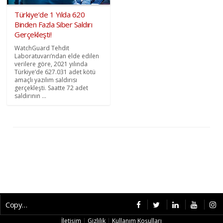
Türkiye’de 1 Yılda 620
Binden Fazla Siber Saldırı
Gerçekleşti!
WatchGuard Tehdit
Laboratuvarı’ndan elde edilen
verilere göre, 2021 yılında
Türkiye’de 627.031 adet kötü
amaçlı yazılım saldırısı
gerçekleşti. Saatte 72 adet
saldırının ...
Copyright © 2026 CybermagOnline
İletişim
|
Gizlilik
|
Kullanım Koşulları