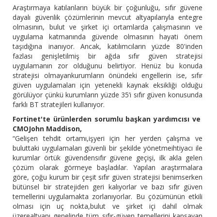
Araştırmaya katılanların büyük bir çoğunluğu, sıfır güvene
dayalı güvenlik çözümlerinin mevcut altyapılarıyla entegre
olmasının, bulut ve şirket içi ortamlarda çalışmasının ve
uygulama katmanında güvende olmasının hayati önem
taşıdığına inanıyor. Ancak, katılımcıların yüzde 80'inden
fazlası genişletilmiş bir ağda sıfır güven stratejisi
uygulamanın zor olduğunu belirtiyor. Henüz bu konuda
stratejisi olmayankurumların önündeki engellerin ise, sıfır
güven uygulamaları için yetenekli kaynak eksikliği olduğu
görülüyor çünkü kurumların yüzde 35’i sıfır güven konusunda
farklı BT stratejileri kullanıyor.
Fortinet'te ürünlerden sorumlu başkan yardımcısı ve
CMOJohn Maddison,
“Gelişen tehdit ortamı,işyeri için her yerden çalışma ve
buluttaki uygulamaları güvenli bir şekilde yönetmeihtiyacı ile
kurumlar örtük güvendensıfır güvene geçişi, ilk akla gelen
çözüm olarak görmeye başladılar. Yapılan araştırmalara
göre, çoğu kurum bir çeşit sıfır güven stratejisi benimserken
bütünsel bir stratejiden geri kalıyorlar ve bazı sıfır güven
temellerini uygulamakta zorlanıyorlar. Bu çözümünün etkili
olması için uç nokta,bulut ve şirket içi dahil olmak
üzerealtyapı genelinde tüm sıfır-güven temellerini kapsayan