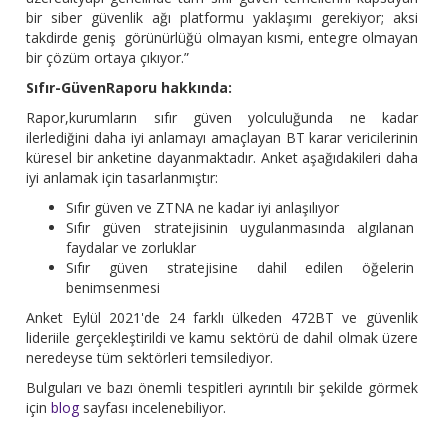
bir siber güvenlik ağı platformu yaklaşımı gerekiyor; aksi
takdirde geniş görünürlüğü olmayan kısmi, entegre olmayan
bir çözüm ortaya çıkıyor.”
Sıfır-GüvenRaporu hakkında:
Rapor,kurumların sıfır güven yolculuğunda ne kadar
ilerlediğini daha iyi anlamayı amaçlayan BT karar vericilerinin
küresel bir anketine dayanmaktadır. Anket aşağıdakileri daha
iyi anlamak için tasarlanmıştır:
Sıfır güven ve ZTNA ne kadar iyi anlaşılıyor
Sıfır güven stratejisinin uygulanmasında algılanan
faydalar ve zorluklar
Sıfır güven stratejisine dahil edilen öğelerin
benimsenmesi
Anket Eylül 2021'de 24 farklı ülkeden 472BT ve güvenlik
lideriile gerçekleştirildi ve kamu sektörü de dahil olmak üzere
neredeyse tüm sektörleri temsilediyor.
Bulguları ve bazı önemli tespitleri ayrıntılı bir şekilde görmek
için
blog
sayfası incelenebiliyor.