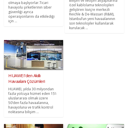
Bilişim ve iletişim altyapılarına
olmaya başlıyorlar.Ticari
özel kablolama teknolojileri
havayolu şirketlerinin siber
geliştiren İsviçre merkezli
güvenliği ayrıca
Reichle & De-Massari (R&M),
operasyonlarını da etkilediği
İstanbul’un yeni havaalanının
için ...
son teknolojiler kullanılarak
kurulacak ...
HUAWEI’den Akıllı
Havaalanı Çözümleri
HUAWEI, yılda 30 milyondan
fazla yolcuya hizmet eden 15’i
uluslararası olmak üzere
50’den fazla havaalanına,
havayoluna ve trafik kontrol
noktasına bilişim ...