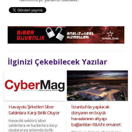
İlginizi Çekebilecek Yazılar
Havayolu Şirketleri Siber
İstanbul’da yapılacak
Saldırılara Karşı Birlik Oluyor
dünyanın en büyük
havaalanının altyapı
Havacılık sektörü siber
bağlantıları R&M’e emanet
saldırılara ve hackerlara karşı
uluslararası anlamda birlik