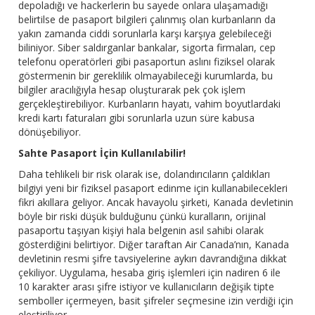
depoladığı ve hackerlerin bu sayede onlara ulaşamadığı
belirtilse de pasaport bilgileri çalınmış olan kurbanların da
yakın zamanda ciddi sorunlarla karşı karşıya gelebileceği
biliniyor. Siber saldırganlar bankalar, sigorta firmaları, cep
telefonu operatörleri gibi pasaportun aslını fiziksel olarak
göstermenin bir gereklilik olmayabileceği kurumlarda, bu
bilgiler aracılığıyla hesap oluşturarak pek çok işlem
gerçekleştirebiliyor. Kurbanların hayatı, vahim boyutlardaki
kredi kartı faturaları gibi sorunlarla uzun süre kabusa
dönüşebiliyor.
Sahte Pasaport İçin Kullanılabilir!
Daha tehlikeli bir risk olarak ise, dolandırıcıların çaldıkları
bilgiyi yeni bir fiziksel pasaport edinme için kullanabilecekleri
fikri akıllara geliyor. Ancak havayolu şirketi, Kanada devletinin
böyle bir riski düşük bulduğunu çünkü kuralların, orijinal
pasaportu taşıyan kişiyi hala belgenin asıl sahibi olarak
gösterdiğini belirtiyor. Diğer taraftan Air Canada’nın, Kanada
devletinin resmi şifre tavsiyelerine aykırı davrandığına dikkat
çekiliyor. Uygulama, hesaba giriş işlemleri için nadiren 6 ile
10 karakter arası şifre istiyor ve kullanıcıların değişik tipte
semboller içermeyen, basit şifreler seçmesine izin verdiği için
eleştiriliyor.