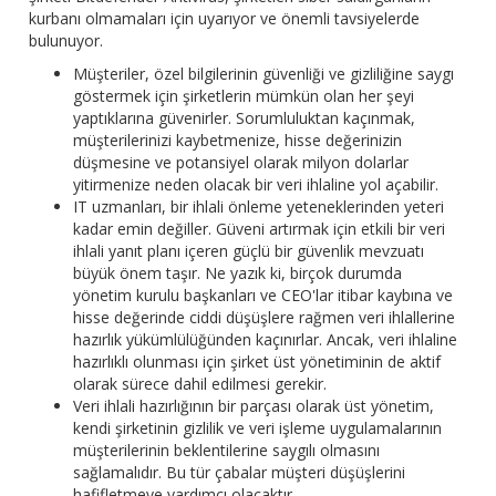
kurbanı olmamaları için uyarıyor ve önemli tavsiyelerde
bulunuyor.
Müşteriler, özel bilgilerinin güvenliği ve gizliliğine saygı
göstermek için şirketlerin mümkün olan her şeyi
yaptıklarına güvenirler. Sorumluluktan kaçınmak,
müşterilerinizi kaybetmenize, hisse değerinizin
düşmesine ve potansiyel olarak milyon dolarlar
yitirmenize neden olacak bir veri ihlaline yol açabilir.
IT uzmanları, bir ihlali önleme yeteneklerinden yeteri
kadar emin değiller. Güveni artırmak için etkili bir veri
ihlali yanıt planı içeren güçlü bir güvenlik mevzuatı
büyük önem taşır. Ne yazık ki, birçok durumda
yönetim kurulu başkanları ve CEO'lar itibar kaybına ve
hisse değerinde ciddi düşüşlere rağmen veri ihlallerine
hazırlık yükümlülüğünden kaçınırlar. Ancak, veri ihlaline
hazırlıklı olunması için şirket üst yönetiminin de aktif
olarak sürece dahil edilmesi gerekir.
Veri ihlali hazırlığının bir parçası olarak üst yönetim,
kendi şirketinin gizlilik ve veri işleme uygulamalarının
müşterilerinin beklentilerine saygılı olmasını
sağlamalıdır. Bu tür çabalar müşteri düşüşlerini
hafifletmeye yardımcı olacaktır.