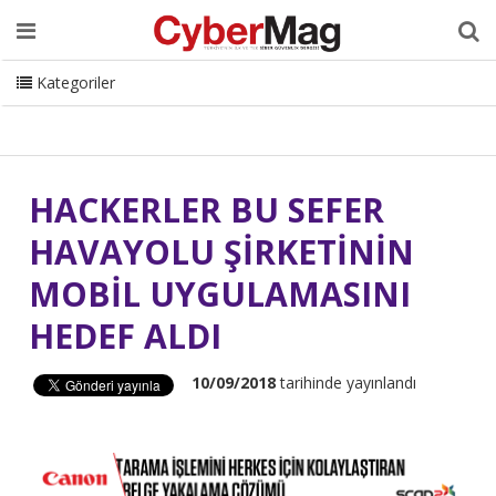
Ana Sayfa
Hakkımızda
Dergi
Editörden
Yazarlar
Danışmanlık
ISC Turkey
Sizden Gelenler
İletişim
Kategoriler
CyberMag Logo
HACKERLER BU SEFER
HAVAYOLU ŞİRKETİNİN
MOBİL UYGULAMASINI
HEDEF ALDI
10/09/2018
tarihinde yayınlandı