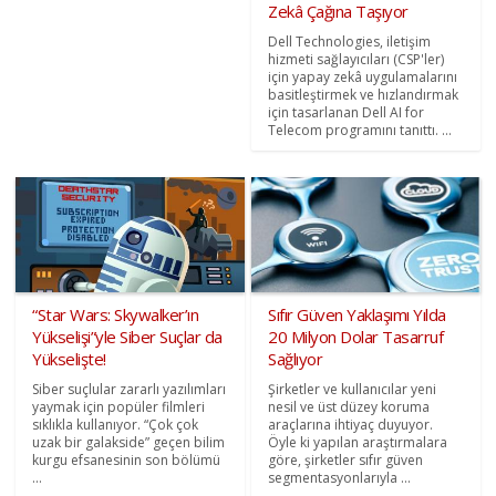
Zekâ Çağına Taşıyor
Dell Technologies, iletişim
hizmeti sağlayıcıları (CSP'ler)
için yapay zekâ uygulamalarını
basitleştirmek ve hızlandırmak
için tasarlanan Dell AI for
Telecom programını tanıttı. ...
“Star Wars: Skywalker’ın
Sıfır Güven Yaklaşımı Yılda
Yükselişi”yle Siber Suçlar da
20 Milyon Dolar Tasarruf
Yükselişte!
Sağlıyor
Siber suçlular zararlı yazılımları
Şirketler ve kullanıcılar yeni
yaymak için popüler filmleri
nesil ve üst düzey koruma
sıklıkla kullanıyor. “Çok çok
araçlarına ihtiyaç duyuyor.
uzak bir galakside” geçen bilim
Öyle ki yapılan araştırmalara
kurgu efsanesinin son bölümü
göre, şirketler sıfır güven
...
segmentasyonlarıyla ...