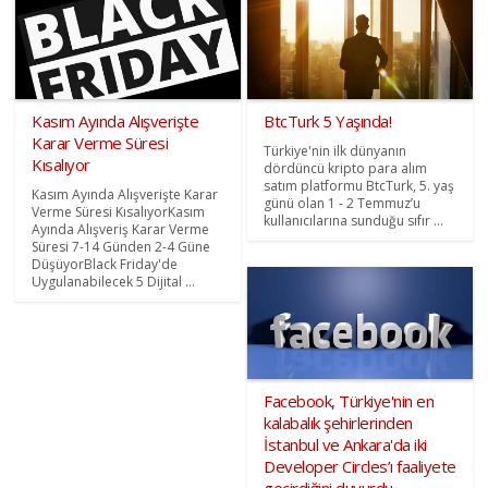
Kasım Ayında Alışverişte
BtcTurk 5 Yaşında!
Karar Verme Süresi
Türkiye'nin ilk dünyanın
Kısalıyor
dördüncü kripto para alım
satım platformu BtcTurk, 5. yaş
Kasım Ayında Alışverişte Karar
günü olan 1 - 2 Temmuz’u
Verme Süresi KısalıyorKasım
kullanıcılarına sunduğu sıfır ...
Ayında Alışveriş Karar Verme
Süresi 7-14 Günden 2-4 Güne
DüşüyorBlack Friday'de
Uygulanabilecek 5 Dijital ...
Facebook, Türkiye'nin en
kalabalık şehirlerinden
İstanbul ve Ankara'da iki
Developer Circles’ı faaliyete
geçirdiğini duyurdu.