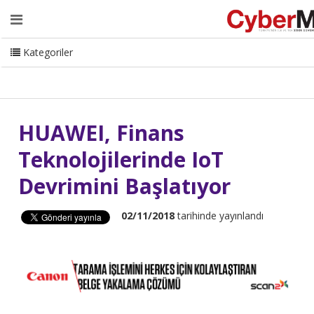
Ana Sayfa
Hakkımızda
Dergi
Editörden
Yazarlar
Danışmanlık
ISC Turkey
Sizden Gelenler
İletişim
Kategoriler
CyberMag Logo
HUAWEI, Finans
Teknolojilerinde IoT
Devrimini Başlatıyor
02/11/2018
tarihinde yayınlandı