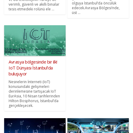
olguya İstanbul’da öncülük
verimli, güvenli ve akıllı binalar
edecek.Avrasya Bölgesi’nde,
tesis etmedeki rolünü ele ...
üst ...
Avrasya bölgesinde bir ilk!
IoT Dünyası İstanbul’da
buluşuyor
Nesnelerin İnterneti (IoT)
konusundaki gelişmeleri
derinlemesine tartışacak IoT
EurAsia, 10 Nisan tarihlerinden
Hilton Bosphorus, İstanbul’da
gerçekleşecek.