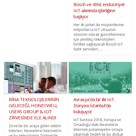
Bosch ve IBM, endüstriyel
IoT alanında işbirliğine
başlıyor
Her iki şirket de müşterilerine
milyonlarca IoT cihazının
otonom olarak güncellenmesi
için yenilikçi teknolojileri
birlikte sağlayacak Bosch IoT
Suite servisleri, ...
BİNA TEKNOLOJİLERİNİN
Avrasya’da bir ilk! IoT
GELECEĞİ, HONEYWELL
Dünyası İstanbul’da
USERS GROUP & IOT
buluşuyor
ZİRVESİNDE ELE ALINDI
IoT EurAsia 2018, Avrupa ve
Ortadoğu'daki Nesnelerin
Zirve’de bir araya gelen sektör
İnterneti potansiyelini ortaya
liderleri, Nesnelerin İnterneti’ni
çıkarmak hedefi ile bu global
ve bu teknolojinin Türkiye’de