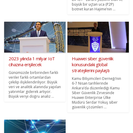
büyük bir uçtan uca (P2P)
botnet kuran Hajime’nin ...
2023 yılında 1 milyar IoT
Huawei siber güvenlik
cihazına erişilecek
konusundaki global
stratejilerini paylaştı
Günümüzde birbirinden farklı
veriler farklı ortamlardan
Kamu Bilişimcileri Derneği’nin
çekilip ilişkilendiriliyor. Büyük
6-7 Nisan tarihlerinde
veri ve analitik alanında yapılan
Ankara’da düzenlediği Kamu
yatırımlar giderek artıyor.
Siber Güvenlik Zirvesinde
Büyük veriyi doğru analiz ...
Huawei Enterprise Ülke
Müdürü Serdar Yokuş siber
güvenlik çözümleri ...