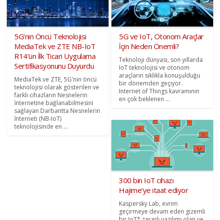
5G’nin Öncü Teknolojisi
5G ve IoT, Otonom Araçlar
MediaTek ve ZTE NB-IoT
İçin Neden Önemli?
R14’ün İlk Ticari Uygulama
Teknoloji dünyası, son yıllarda
Sertifikasyonunu Duyurdu
IoT teknolojisi ve otonom
araçların sıklıkla konuşulduğu
MediaTek ve ZTE, 5G'nin öncü
bir dönemden geçiyor.
teknolojisi olarak gösterilen ve
Internet of Things kavramının
farklı cihazların Nesnelerin
en çok beklenen ...
İnternetine bağlanabilmesini
sağlayan Darbantta Nesnelerin
İnterneti (NB-IoT)
teknolojisinde en ...
300 bin IoT cihazı
Hajime’ye itaat ediyor
Kaspersky Lab, evrim
geçirmeye devam eden gizemli
bir IoT* zararlı yazılımı olan ve