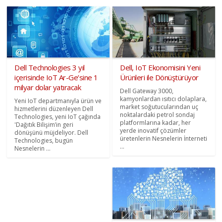
Dell Technologies 3 yıl
Dell, IoT Ekonomisini Yeni
içerisinde IoT Ar-Ge’sine 1
Ürünleri ile Dönüştürüyor
milyar dolar yatıracak
Dell Gateway 3000,
kamyonlardan ısıtıcı dolaplara,
Yeni IoT departmanıyla ürün ve
market soğutucularından uç
hizmetlerini düzenleyen Dell
noktalardaki petrol sondaj
Technologies, yeni IoT çağında
platformlarına kadar, her
'Dağıtık Bilişim’in geri
yerde inovatif çözümler
dönüşünü müjdeliyor. Dell
üretenlerin Nesnelerin İnterneti
Technologies, bugün
...
Nesnelerin ...