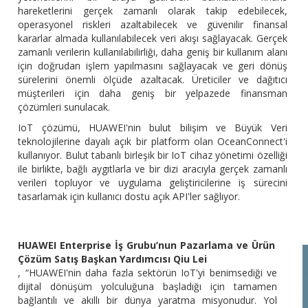
hareketlerini gerçek zamanlı olarak takip edebilecek,
operasyonel riskleri azaltabilecek ve güvenilir finansal
kararlar almada kullanılabilecek veri akışı sağlayacak. Gerçek
zamanlı verilerin kullanılabilirliği, daha geniş bir kullanım alanı
için doğrudan işlem yapılmasını sağlayacak ve geri dönüş
sürelerini önemli ölçüde azaltacak. Üreticiler ve dağıtıcı
müşterileri için daha geniş bir yelpazede finansman
çözümleri sunulacak.
IoT çözümü, HUAWEI'nin bulut bilişim ve Büyük Veri
teknolojilerine dayalı açık bir platform olan OceanConnect'i
kullanıyor. Bulut tabanlı birleşik bir IoT cihaz yönetimi özelliği
ile birlikte, bağlı aygıtlarla ve bir dizi aracıyla gerçek zamanlı
verileri topluyor ve uygulama geliştiricilerine iş sürecini
tasarlamak için kullanıcı dostu açık API'ler sağlıyor.
HUAWEI Enterprise İş Grubu’nun Pazarlama ve Ürün
Çözüm Satış Başkan Yardımcısı Qiu Lei
, “HUAWEI'nin daha fazla sektörün IoT'yi benimsediği ve
dijital dönüşüm yolculuğuna başladığı için tamamen
bağlantılı ve akıllı bir dünya yaratma misyonudur. Yol