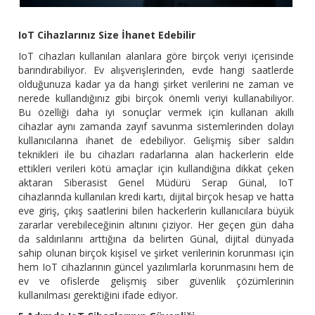
IoT Cihazlarınız Size İhanet Edebilir
IoT cihazları kullanılan alanlara göre birçok veriyi içerisinde
barındırabiliyor. Ev alışverişlerinden, evde hangi saatlerde
olduğunuza kadar ya da hangi şirket verilerini ne zaman ve
nerede kullandığınız gibi birçok önemli veriyi kullanabiliyor.
Bu özelliği daha iyi sonuçlar vermek için kullanan akıllı
cihazlar aynı zamanda zayıf savunma sistemlerinden dolayı
kullanıcılarına ihanet de edebiliyor. Gelişmiş siber saldırı
teknikleri ile bu cihazları radarlarına alan hackerlerin elde
ettikleri verileri kötü amaçlar için kullandığına dikkat çeken
aktaran Siberasist Genel Müdürü Serap Günal, IoT
cihazlarında kullanılan kredi kartı, dijital birçok hesap ve hatta
eve giriş, çıkış saatlerini bilen hackerlerin kullanıcılara büyük
zararlar verebileceğinin altınını çiziyor. Her geçen gün daha
da saldırılarını arttığına da belirten Günal, dijital dünyada
sahip olunan birçok kişisel ve şirket verilerinin korunması için
hem IoT cihazlarının güncel yazılımlarla korunmasını hem de
ev ve ofislerde gelişmiş siber güvenlik çözümlerinin
kullanılması gerektiğini ifade ediyor.