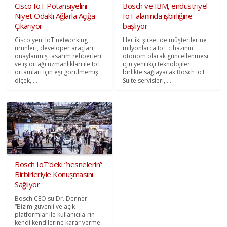
Cisco IoT Potansiyelini
Bosch ve IBM, endüstriyel
Niyet Odaklı Ağlarla Açığa
IoT alanında işbirliğine
Çıkarıyor
başlıyor
Cisco yeni IoT networking
Her iki şirket de müşterilerine
ürünleri, developer araçları,
milyonlarca IoT cihazının
onaylanmış tasarım rehberleri
otonom olarak güncellenmesi
ve iş ortağı uzmanlıkları ile IoT
için yenilikçi teknolojileri
ortamları için eşi görülmemiş
birlikte sağlayacak Bosch IoT
ölçek, ...
Suite servisleri, ...
Bosch IoT’deki “nesnelerin”
Birbirleriyle Konuşmasını
Sağlıyor
Bosch CEO'su Dr. Denner:
“Bizim güvenli ve açık
platformlar ile kullanıcıla-rın
kendi kendilerine karar verme