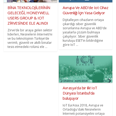
BİNA TEKNOLOJİLERİNİN
Avrupa Ve ABD’de Iot Cihaz
GELECEĞİ, HONEYWELL
Güvenliği İçin Yasa Geliyor
USERS GROUP & IOT
Dijitalleşen cihazların ortaya
ZİRVESİNDE ELE ALINDI
çıkardığı siber güvenlik
sorunlarına Avrupa ve ABD’de
Zirve’de bir araya gelen sektör
yasalarla çözüm bulmaya
liderleri, Nesnelerin İnterneti’ni
çalışılıyor. Siber güvenlik
ve bu teknolojinin Türkiye’de
kuruluşu ESET’in bildirdiğine
verimli, güvenli ve akıllı binalar
göre IoT ...
tesis etmedeki rolünü ele ...
Avrasya’da bir ilk! IoT
Dünyası İstanbul’da
buluşuyor
IoT EurAsia 2018, Avrupa ve
Ortadoğu'daki Nesnelerin
İnterneti potansiyelini ortaya