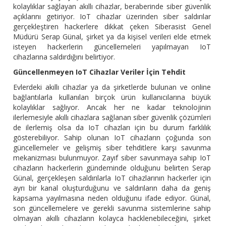
kolaylıklar sağlayan akıllı cihazlar, beraberinde siber güvenlik
açıklarını getiriyor. IoT cihazlar üzerinden siber saldırılar
gerçekleştiren hackerlere dikkat çeken Siberasist Genel
Müdürü Serap Günal, şirket ya da kişisel verileri elde etmek
isteyen hackerlerin güncellemeleri yapılmayan IoT
cihazlarına saldırdığını belirtiyor.
Güncellenmeyen IoT Cihazlar Veriler İçin Tehdit
Evlerdeki akıllı cihazlar ya da şirketlerde bulunan ve online
bağlantılarla kullanılan birçok ürün kullanıcılarına büyük
kolaylıklar sağlıyor. Ancak her ne kadar teknolojinin
ilerlemesiyle akıllı cihazlara sağlanan siber güvenlik çözümleri
de ilerlemiş olsa da IoT cihazları için bu durum farklılık
gösterebiliyor. Sahip olunan IoT cihazların çoğunda son
güncellemeler ve gelişmiş siber tehditlere karşı savunma
mekanizması bulunmuyor. Zayıf siber savunmaya sahip IoT
cihazların hackerlerin gündeminde olduğunu belirten Serap
Günal, gerçekleşen saldırılarla IoT cihazlarının hackerler için
ayrı bir kanal oluşturduğunu ve saldırıların daha da geniş
kapsama yayılmasına neden olduğunu ifade ediyor. Günal,
son güncellemelere ve gerekli savunma sistemlerine sahip
olmayan akıllı cihazların kolayca hacklenebileceğini, şirket