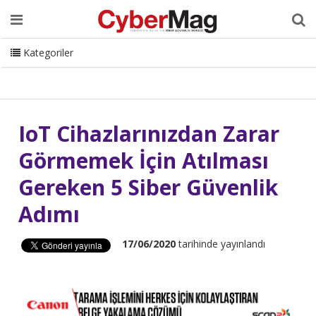
Ana Sayfa
Hakkımızda
Dergi
Editörden
Yazarlar
Danışmanlık
ISC Turkey
Sizden Gelenler
İletişim
Kategoriler
CyberMag Logo
IoT Cihazlarınızdan Zarar
Görmemek İçin Atılması
Gereken 5 Siber Güvenlik
Adımı
17/06/2020
tarihinde yayınlandı