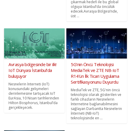
çıkarmak hedefi ile bu global
olguya İstanbul’da öncülük
edecek.Avrasya Bölgesi’nde,
üst ...
Avrasya bölgesinde bir ilk!
5G’nin Öncü Teknolojisi
IoT Dünyası İstanbul’da
MediaTek ve ZTE NB-IoT
buluşuyor
R14’ün İlk Ticari Uygulama
Sertifikasyonunu Duyurdu
Nesnelerin İnterneti (IoT)
konusundaki gelişmeleri
MediaTek ve ZTE, 5G'nin öncü
derinlemesine tartışacak IoT
teknolojisi olarak gösterilen ve
EurAsia, 10 Nisan tarihlerinden
farklı cihazların Nesnelerin
Hilton Bosphorus, İstanbul’da
İnternetine bağlanabilmesini
gerçekleşecek.
sağlayan Darbantta Nesnelerin
İnterneti (NB-IoT)
teknolojisinde en ...