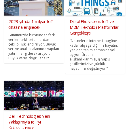
2023 yılında 1 milyar IoT
Dijital Ekosistem: IoT ve
cihazına erişilecek
M2M Teknoloji Platformları
Gerçekleşti!
Günümüzde birbirinden farklı
veriler farklı ortamlardan
“Nesnelerin interneti, bugüne
çekilip ilişkilendiriliyor. Büyük
kadar alışageldiğimiz hayatın,
veri ve analitik alanında yapılan
yeniden tanımlanmasına yol
yatırımlar giderek artıyor.
açıyor. Üretim
Büyük veriyi doğru analiz ...
alışkanlıklarımızı, iş yapış
şekillerimizi ve günlük
hayatımızı değiştiriyor.”
Dell Technologies Yeni
Yaklaşımıyla IoT’yi
Kolaylaştırıyor