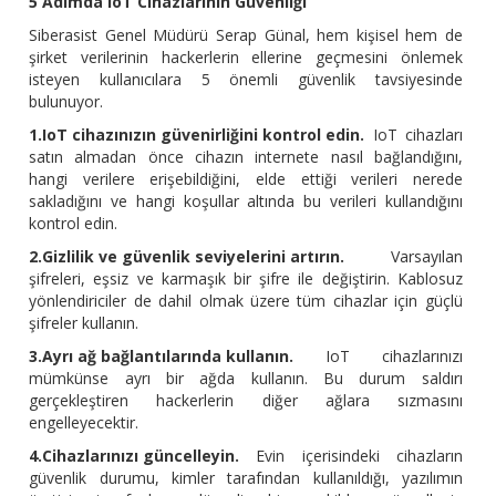
5 Adımda IoT Cihazlarının Güvenliği
Siberasist Genel Müdürü Serap Günal, hem kişisel hem de
şirket verilerinin hackerlerin ellerine geçmesini önlemek
isteyen kullanıcılara 5 önemli güvenlik tavsiyesinde
bulunuyor.
1.IoT cihazınızın güvenirliğini kontrol edin.
IoT cihazları
satın almadan önce cihazın internete nasıl bağlandığını,
hangi verilere erişebildiğini, elde ettiği verileri nerede
sakladığını ve hangi koşullar altında bu verileri kullandığını
kontrol edin.
2.Gizlilik ve güvenlik seviyelerini artırın.
Varsayılan
şifreleri, eşsiz ve karmaşık bir şifre ile değiştirin. Kablosuz
yönlendiriciler de dahil olmak üzere tüm cihazlar için güçlü
şifreler kullanın.
3.Ayrı ağ bağlantılarında kullanın.
IoT cihazlarınızı
mümkünse ayrı bir ağda kullanın. Bu durum saldırı
gerçekleştiren hackerlerin diğer ağlara sızmasını
engelleyecektir.
4.Cihazlarınızı güncelleyin.
Evin içerisindeki cihazların
güvenlik durumu, kimler tarafından kullanıldığı, yazılımın