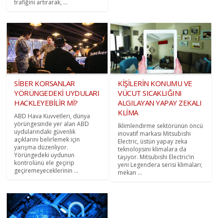
trafiğini artırarak, ...
SİBER KORSANLAR
KİŞİLERİN KONUMU VE
YÖRÜNGEDEKİ UYDULARI
VÜCUT SICAKLIĞINI
HACKLEYEBİLİR Mİ?
ALGILAYAN YAPAY ZEKALI
KLİMA
ABD Hava Kuvvetleri, dünya
yörüngesinde yer alan ABD
İklimlendirme sektörünün öncü
uydularındaki güvenlik
inovatif markası Mitsubishi
açıklarını belirlemek için
Electric, üstün yapay zeka
yarışma düzenliyor.
teknolojisini klimalara da
Yörüngedeki uydunun
taşıyor. Mitsubishi Electric’in
kontrolünü ele geçirip
yeni Legendera serisi klimaları;
geçiremeyeceklerinin ...
mekan ...