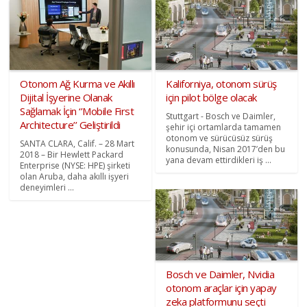
Otonom Ağ Kurma ve Akıllı
Kaliforniya, otonom sürüş
Dijital İşyerine Olanak
için pilot bölge olacak
Sağlamak İçin ‘’Mobile First
Stuttgart - Bosch ve Daimler,
Architecture’’ Geliştirildi
şehir içi ortamlarda tamamen
otonom ve sürücüsüz sürüş
SANTA CLARA, Calif. – 28 Mart
konusunda, Nisan 2017’den bu
2018 – Bir Hewlett Packard
yana devam ettirdikleri iş ...
Enterprise (NYSE: HPE) şirketi
olan Aruba, daha akıllı işyeri
deneyimleri ...
Bosch ve Daimler, Nvidia
otonom araçlar için yapay
zeka platformunu seçti