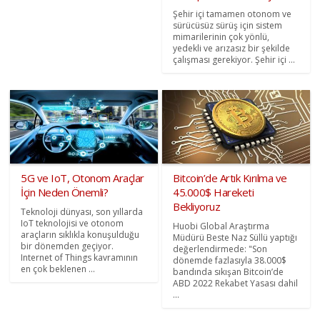
Şehir içi tamamen otonom ve
sürücüsüz sürüş için sistem
mimarilerinin çok yönlü,
yedekli ve arızasız bir şekilde
çalışması gerekiyor. Şehir içi ...
5G ve IoT, Otonom Araçlar
Bitcoin’de Artık Kırılma ve
İçin Neden Önemli?
45.000$ Hareketi
Bekliyoruz
Teknoloji dünyası, son yıllarda
IoT teknolojisi ve otonom
Huobi Global Araştırma
araçların sıklıkla konuşulduğu
Müdürü Beste Naz Süllü yaptığı
bir dönemden geçiyor.
değerlendirmede: "Son
Internet of Things kavramının
dönemde fazlasıyla 38.000$
en çok beklenen ...
bandında sıkışan Bitcoin’de
ABD 2022 Rekabet Yasası dahil
...