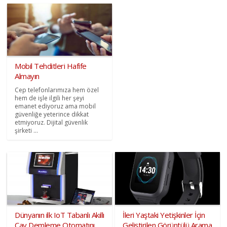
Mobil Tehditleri Hafife
Almayın
Cep telefonlarımıza hem özel
hem de işle ilgili her şeyi
emanet ediyoruz ama mobil
güvenliğe yeterince dikkat
etmiyoruz. Dijital güvenlik
şirketi ...
Dünyanın ilk IoT Tabanlı Akıllı
İleri Yaştaki Yetişkinler İçin
Çay Demleme Otomatını
Geliştirilen Görüntülü Arama