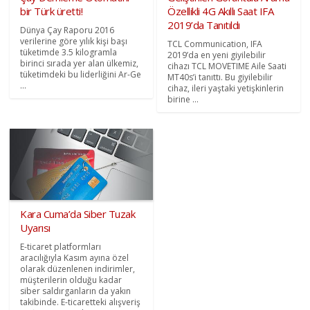
bir Türk üretti!
Özellikli 4G Akıllı Saat IFA
2019’da Tanıtıldı
Dünya Çay Raporu 2016
verilerine göre yılık kişi başı
TCL Communication, IFA
tüketimde 3.5 kilogramla
2019’da en yeni giyilebilir
birinci sırada yer alan ülkemiz,
cihazı TCL MOVETIME Aile Saati
tüketimdeki bu liderliğini Ar-Ge
MT40s’i tanıttı. Bu giyilebilir
...
cihaz, ileri yaştaki yetişkinlerin
birine ...
Kara Cuma’da Siber Tuzak
Uyarısı
E-ticaret platformları
aracılığıyla Kasım ayına özel
olarak düzenlenen indirimler,
müşterilerin olduğu kadar
siber saldırganların da yakın
takibinde. E-ticaretteki alışveriş