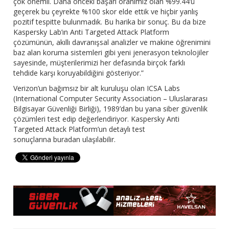
çok önemli. Daha önceki başarı oranımız olan %99.44’ü
geçerek bu çeyrekte %100 skor elde ettik ve hiçbir yanlış
pozitif tespitte bulunmadık. Bu harika bir sonuç. Bu da bize
Kaspersky Lab’ın Anti Targeted Attack Platform
çözümünün, akıllı davranışsal analizler ve makine öğrenimini
baz alan koruma sistemleri gibi yeni jenerasyon teknolojiler
sayesinde, müşterilerimizi her defasında birçok farklı
tehdide karşı koruyabildiğini gösteriyor.”
Verizon’un bağımsız bir alt kuruluşu olan ICSA Labs
(International Computer Security Association – Uluslararası
Bilgisayar Güvenliği Birliği), 1989’dan bu yana siber güvenlik
çözümleri test edip değerlendiriyor. Kaspersky Anti
Targeted Attack Platform’un detaylı test
sonuçlarına buradan ulaşılabilir.