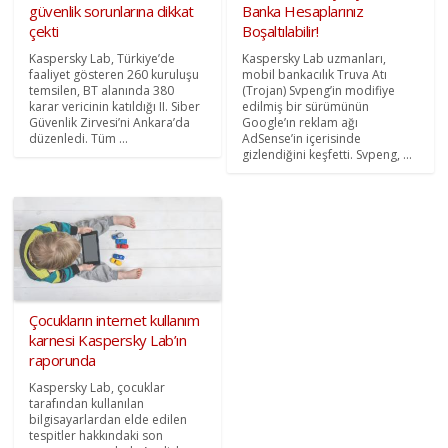
güvenlik sorunlarına dikkat
Banka Hesaplarınız
çekti
Boşaltılabilir!
Kaspersky Lab, Türkiye’de
Kaspersky Lab uzmanları,
faaliyet gösteren 260 kuruluşu
mobil bankacılık Truva Atı
temsilen, BT alanında 380
(Trojan) Svpeng’in modifiye
karar vericinin katıldığı II. Siber
edilmiş bir sürümünün
Güvenlik Zirvesi’ni Ankara’da
Google’ın reklam ağı
düzenledi. Tüm ...
AdSense’in içerisinde
gizlendiğini keşfetti. Svpeng, ...
Çocukların internet kullanım
karnesi Kaspersky Lab’ın
raporunda
Kaspersky Lab, çocuklar
tarafından kullanılan
bilgisayarlardan elde edilen
tespitler hakkındaki son