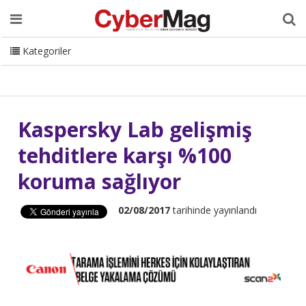
Ana Sayfa
Hakkımızda
Dergi
Editörden
Yazarlar
Danışmanlık
ISC Turkey
Sizden Gelenler
İletişim
Kategoriler
CyberMag Logo
Kaspersky Lab gelişmiş
tehditlere karşı %100
koruma sağlıyor
02/08/2017
tarihinde yayınlandı