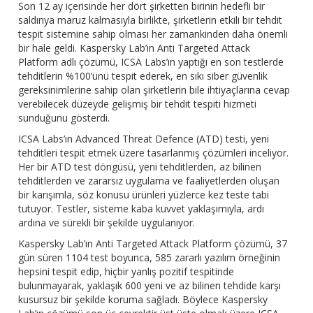
Son 12 ay içerisinde her dört şirketten birinin hedefli bir
saldırıya maruz kalmasıyla birlikte, şirketlerin etkili bir tehdit
tespit sistemine sahip olması her zamankinden daha önemli
bir hale geldi. Kaspersky Lab’ın Anti Targeted Attack
Platform adlı çözümü, ICSA Labs’ın yaptığı en son testlerde
tehditlerin %100’ünü tespit ederek, en sıkı siber güvenlik
gereksinimlerine sahip olan şirketlerin bile ihtiyaçlarına cevap
verebilecek düzeyde gelişmiş bir tehdit tespiti hizmeti
sunduğunu gösterdi.
ICSA Labs’ın Advanced Threat Defence (ATD) testi, yeni
tehditleri tespit etmek üzere tasarlanmış çözümleri inceliyor.
Her bir ATD test döngüsü, yeni tehditlerden, az bilinen
tehditlerden ve zararsız uygulama ve faaliyetlerden oluşan
bir karışımla, söz konusu ürünleri yüzlerce kez teste tabi
tutuyor. Testler, sisteme kaba kuvvet yaklaşımıyla, ardı
ardına ve sürekli bir şekilde uygulanıyor.
Kaspersky Lab’ın Anti Targeted Attack Platform çözümü, 37
gün süren 1104 test boyunca, 585 zararlı yazılım örneğinin
hepsini tespit edip, hiçbir yanlış pozitif tespitinde
bulunmayarak, yaklaşık 600 yeni ve az bilinen tehdide karşı
kusursuz bir şekilde koruma sağladı. Böylece Kaspersky