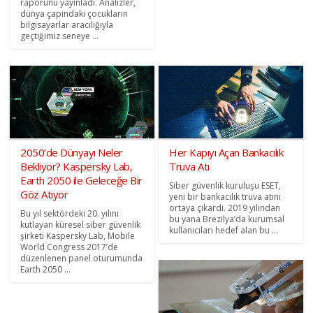
raporunu yayınladı. Analizler,
dünya çapındaki çocukların
bilgisayarlar aracılığıyla
geçtiğimiz seneye ...
2050’de Dünyayı Neler
Her Kapıyı Açan Bankacılık
Bekliyor? Kaspersky Lab,
Truva Atı
Earth 2050 ile Geleceğe Bir
Siber güvenlik kuruluşu ESET,
Göz Atıyor
yeni bir bankacılık truva atını
ortaya çıkardı. 2019 yılından
Bu yıl sektördeki 20. yılını
bu yana Brezilya’da kurumsal
kutlayan küresel siber güvenlik
kullanıcıları hedef alan bu ...
şirketi Kaspersky Lab, Mobile
World Congress 2017’de
düzenlenen panel oturumunda
Earth 2050 ...