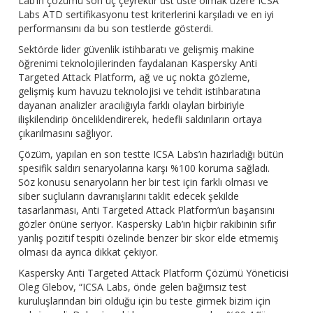
Lab’ın çözümü son üç çeyrektir üst üste olmak üzere ICSA
Labs ATD sertifikasyonu test kriterlerini karşıladı ve en iyi
performansını da bu son testlerde gösterdi.
Sektörde lider güvenlik istihbaratı ve gelişmiş makine
öğrenimi teknolojilerinden faydalanan Kaspersky Anti
Targeted Attack Platform, ağ ve uç nokta gözleme,
gelişmiş kum havuzu teknolojisi ve tehdit istihbaratına
dayanan analizler aracılığıyla farklı olayları birbiriyle
ilişkilendirip önceliklendirerek, hedefli saldırıların ortaya
çıkarılmasını sağlıyor.
Çözüm, yapılan en son testte ICSA Labs’ın hazırladığı bütün
spesifik saldırı senaryolarına karşı %100 koruma sağladı.
Söz konusu senaryoların her bir test için farklı olması ve
siber suçluların davranışlarını taklit edecek şekilde
tasarlanması, Anti Targeted Attack Platform’un başarısını
gözler önüne seriyor. Kaspersky Lab’ın hiçbir rakibinin sıfır
yanlış pozitif tespiti özelinde benzer bir skor elde etmemiş
olması da ayrıca dikkat çekiyor.
Kaspersky Anti Targeted Attack Platform Çözümü Yöneticisi
Oleg Glebov, “ICSA Labs, önde gelen bağımsız test
kuruluşlarından biri olduğu için bu teste girmek bizim için