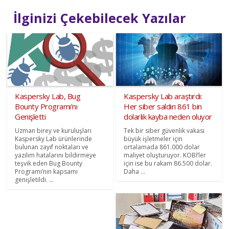
İlginizi Çekebilecek Yazılar
Kaspersky Lab, Bug
Kaspersky Lab araştırdı:
Bounty Programı’nı
Her siber saldırı 861 bin
Genişletti
dolarlık kayba neden oluyor
Uzman birey ve kuruluşları
Tek bir siber güvenlik vakası
Kaspersky Lab ürünlerinde
büyük işletmeler için
bulunan zayıf noktaları ve
ortalamada 861.000 dolar
yazılım hatalarını bildirmeye
maliyet oluşturuyor. KOBİ’ler
teşvik eden Bug Bounty
için ise bu rakam 86.500 dolar.
Programı’nın kapsamı
Daha ...
genişletildi. ...