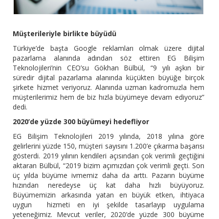
Müşterileriyle birlikte büyüdü
Türkiye’de başta Google reklamları olmak üzere dijital
pazarlama alanında adından söz ettiren EG Bilişim
Teknolojileri’nin CEO’su Gökhan Bülbül, “9 yılı aşkın bir
süredir dijital pazarlama alanında küçükten büyüğe birçok
şirkete hizmet veriyoruz. Alanında uzman kadromuzla hem
müşterilerimiz hem de biz hızla büyümeye devam ediyoruz”
dedi.
2020’de yüzde 300 büyümeyi hedefliyor
EG Bilişim Teknolojileri 2019 yılında, 2018 yılına göre
gelirlerini yüzde 150, müşteri sayısını 1.200’e çıkarma başarısı
gösterdi. 2019 yılının kendileri açısından çok verimli geçtiğini
aktaran Bülbül, “2019 bizim açımızdan çok verimli geçti. Son
üç yılda büyüme ivmemiz daha da arttı. Pazarın büyüme
hızından neredeyse üç kat daha hızlı büyüyoruz.
Büyümemizin arkasında yatan en büyük etken, ihtiyaca
uygun hizmeti en iyi şekilde tasarlayıp uygulama
yeteneğimiz. Mevcut veriler, 2020’de yüzde 300 büyüme