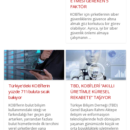
ETMESİ GEREKEN 5
FAKTÖR
KOBİ’ler için şirketlerinin siber
güvenliklerini güvence altına
almak göz korkutucu bir görev
olabiliyor. Ayrıca, iyi bir siber
güvenlik önlemi almaya
çalışmanın ...
Türkiye’deki KOBİ’lerin
TBD, KOBİ’LERİ “AKILLI
yüzde 71’i buluta sıcak
ÜRETİMLE KÜRESEL
bakıyor
REKABETE” TAŞIYOR
KOBİ’lerin bulut bilişim
Türkiye Bilişim Derneği (TBD)
kullanımındaki isteği ve
Genel Başkanı Rahmi Aktepe
farkındalığı her geçen gün
iletişim ve enformasyon
artarken, yarısından fazlası
teknolojilerinde hızlı dönüşüm
bulut hizmetlerinde ilk tercihini
yaşanan günümüzde küçük ve
yerel şirketlerden yana
orta büyüklükteki işletmelerin