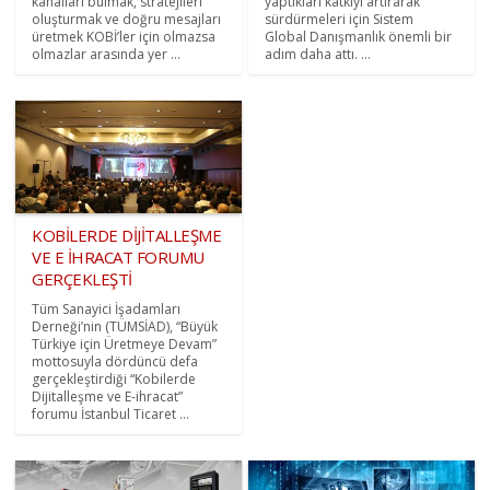
kanalları bulmak, stratejileri
yaptıkları katkıyı artırarak
oluşturmak ve doğru mesajları
sürdürmeleri için Sistem
üretmek KOBİ’ler için olmazsa
Global Danışmanlık önemli bir
olmazlar arasında yer ...
adım daha attı. ...
KOBİLERDE DİJİTALLEŞME
VE E İHRACAT FORUMU
GERÇEKLEŞTİ
Tüm Sanayici İşadamları
Derneği’nin (TÜMSİAD), “Büyük
Türkiye için Üretmeye Devam”
mottosuyla dördüncü defa
gerçekleştirdiği “Kobilerde
Dijitalleşme ve E-ihracat”
forumu İstanbul Ticaret ...