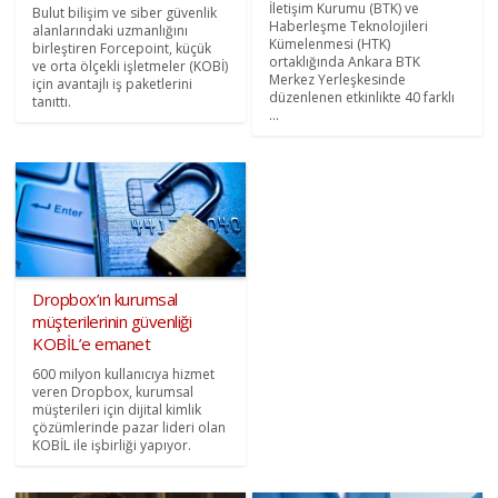
İletişim Kurumu (BTK) ve
Bulut bilişim ve siber güvenlik
Haberleşme Teknolojileri
alanlarındaki uzmanlığını
Kümelenmesi (HTK)
birleştiren Forcepoint, küçük
ortaklığında Ankara BTK
ve orta ölçekli işletmeler (KOBİ)
Merkez Yerleşkesinde
için avantajlı iş paketlerini
düzenlenen etkinlikte 40 farklı
tanıttı.
...
Dropbox’ın kurumsal
müşterilerinin güvenliği
KOBİL’e emanet
600 milyon kullanıcıya hizmet
veren Dropbox, kurumsal
müşterileri için dijital kimlik
çözümlerinde pazar lideri olan
KOBİL ile işbirliği yapıyor.