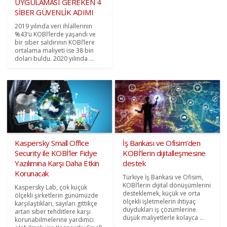
UYGULAMASI GEREKEN 4
SİBER GÜVENLİK ADIMI
2019 yılında veri ihlallerinin
%43’ü KOBİ’lerde yaşandı ve
bir siber saldırının KOBİ’lere
ortalama maliyeti ise 38 bin
doları buldu. 2020 yılında ...
Kaspersky Small Office
İş Bankası ve Ofisim’den
Security ile KOBİ’ler Fidye
KOBİ’lerin dijitalleşmesine
Yazılımına Karşı Daha Etkin
destek
Korunacak
Türkiye İş Bankası ve Ofisim,
KOBİ’lerin dijital dönüşümlerini
Kaspersky Lab, çok küçük
desteklemek, küçük ve orta
ölçekli şirketlerin günümüzde
ölçekli işletmelerin ihtiyaç
karşılaştıkları, sayıları gittikçe
duydukları iş çözümlerine
artan siber tehditlere karşı
düşük maliyetlerle kolayca ...
korunabilmelerine yardımcı