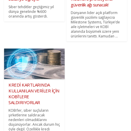
güvenlik ağı sunacak!
Siber tehditler geçtiğimiz yıl
dünya genelinde %600
Dünyanın lider açık platform
oranında artış gösterdi.
güvenlik yazılımı sağlayıcısı
Milestone Systems, Türkiye’de
aile işletmeleri ve KOBİ
alanında büyümek üzere yeni
ürünlerini tanıttı. Kamudan ...
KREDİ KARTLARINDA
KULLANILAN VERİLER İÇİN
KOBİ’LERE
SALDIRIYORLAR
KOBi’ler, siber suçluların
şirketlerine saldıracak
nedenleri olmadıklarını
düşünüyorlar. Ancak durum hiç
öyle değil. Özellikle kredi