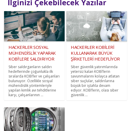
İlginizi Çekebilecek Yazılar
HACKERLER SOSYAL
HACKERLER KOBİLERİ
MÜHENDİSLİK YAPARAK
KULLANARAK BÜYÜK
KOBİ’LERE SALDIRIYOR
ŞİRKETLERİ HEDEFLİYOR
Siber saldırganların saldırı
Siber güvenlik yatırımlarında
hedeflerinde çoğunlukla ilk
yetersiz kalan KOBİ’lerin
sıralarda KOBİ’ler ve çalışanları
savunmalarını kolayca atlatan
bulunuyor. Özellikle sosyal
siber suçlular, saldırılarına
mühendislik yöntemleriyle
büyük bir iştahla devam
yapılan kimlik avı tehditlerine
ediyor. KOBİ’lerin, olası siber
karşı, çalışanlarının ...
güvenlik ...