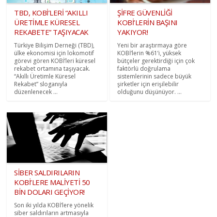
TBD, KOBİ’LERİ “AKILLI
ŞİFRE GÜVENLİĞİ
ÜRETİMLE KÜRESEL
KOBİ’LERİN BAŞINI
REKABETE” TAŞIYACAK
YAKIYOR!
Türkiye Bilişim Derneği (TBD),
Yeni bir araştırmaya göre
ülke ekonomisi için lokomotif
KOBİ’lerin %61’i, yüksek
görevi gören KOBİ’leri küresel
bütçeler gerektirdiği için çok
rekabet ortamına taşıyacak.
faktörlü doğrulama
“Akıllı Üretimle Küresel
sistemlerinin sadece büyük
Rekabet” sloganıyla
şirketler için erişilebilir
düzenlenecek ...
olduğunu düşünüyor. ...
SİBER SALDIRILARIN
KOBİ’LERE MALİYETİ 50
BİN DOLARI GEÇİYOR!
Son iki yılda KOBİ’lere yönelik
siber saldırıların artmasıyla