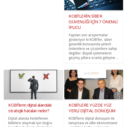
KOBİ’LERİN SİBER
GÜVENLİĞİ İÇİN 7 ÖNEMLİ
İPUCU
Yapılan son araştırmalar
gösteriyor ki KOBİ’ler, siber
güvenlik konusunda yeterli
önlemlere ve çözümlere sahip
değiller. Büyük işletmelerin
geçmiş yıllara oranla gelişme ...
KOBİ’lerin dijital alandaki
KOBİ’LERE YÜZDE YÜZ
stratejik hataları neler?
YERLİ DİJİTAL DÖNÜŞÜM
Dijital alanda hedeflenen
KOBİ’lerin dijital dönüşüm ile
kitlelere ulaşmak için doğru
tanışması ve ülke ekonomisine