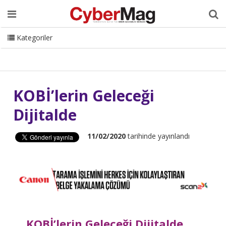
Ana Sayfa
Hakkımızda
Dergi
Editörden
Yazarlar
Danışmanlık
ISC Turkey
Sizden Gelenler
İletişim
Kategoriler
CyberMag Logo
KOBİ’lerin Geleceği
Dijitalde
11/02/2020
tarihinde yayınlandı
KOBİ’lerin Geleceği Dijitalde