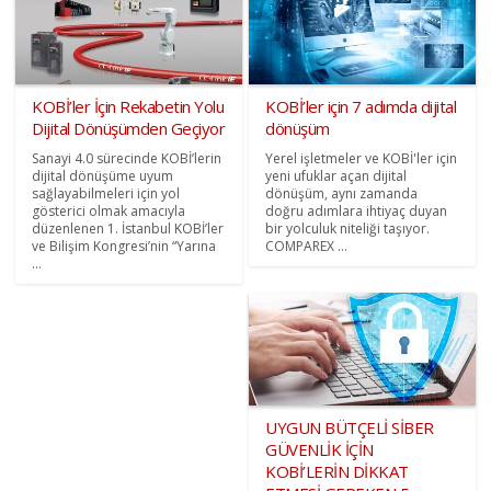
KOBİ’ler İçin Rekabetin Yolu
KOBİ’ler için 7 adımda dijital
Dijital Dönüşümden Geçiyor
dönüşüm
Sanayi 4.0 sürecinde KOBİ’lerin
Yerel işletmeler ve KOBİ'ler için
dijital dönüşüme uyum
yeni ufuklar açan dijital
sağlayabilmeleri için yol
dönüşüm, aynı zamanda
gösterici olmak amacıyla
doğru adımlara ihtiyaç duyan
düzenlenen 1. İstanbul KOBİ’ler
bir yolculuk niteliği taşıyor.
ve Bilişim Kongresi’nin “Yarına
COMPAREX ...
...
UYGUN BÜTÇELİ SİBER
GÜVENLİK İÇİN
KOBİ’LERİN DİKKAT