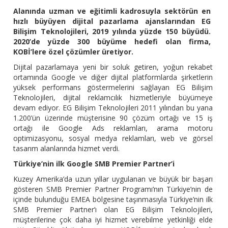
Alanında uzman ve eğitimli kadrosuyla sektörün en
hızlı büyüyen dijital pazarlama ajanslarından EG
Bilişim Teknolojileri, 2019 yılında yüzde 150 büyüdü.
2020’de yüzde 300 büyüme hedefi olan firma,
KOBİ’lere özel çözümler üretiyor.
Dijital pazarlamaya yeni bir soluk getiren, yoğun rekabet
ortamında Google ve diğer dijital platformlarda şirketlerin
yüksek performans göstermelerini sağlayan EG Bilişim
Teknolojileri, dijital reklamcılık hizmetleriyle büyümeye
devam ediyor. EG Bilişim Teknolojileri 2011 yılından bu yana
1.200’ün üzerinde müşterisine 90 çözüm ortağı ve 15 iş
ortağı ile Google Ads reklamları, arama motoru
optimizasyonu, sosyal medya reklamları, web ve görsel
tasarım alanlarında hizmet verdi.
Türkiye’nin ilk Google SMB Premier Partner’i
Kuzey Amerika’da uzun yıllar uygulanan ve büyük bir başarı
gösteren SMB Premier Partner Programı’nın Türkiye’nin de
içinde bulunduğu EMEA bölgesine taşınmasıyla Türkiye’nin ilk
SMB Premier Partner’ı olan EG Bilişim Teknolojileri,
müşterilerine çok daha iyi hizmet verebilme yetkinliği elde