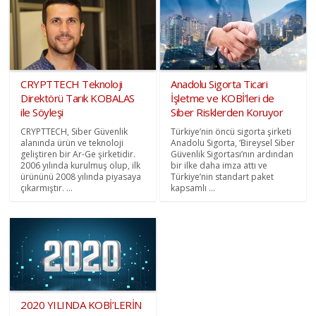
CRYPTTECH Teknoloji
Anadolu Sigorta Ticari
Direktörü Tarık KOBALAS
İşletme ve KOBİ’leri de
ile Söyleşi
Siber Risklerden Koruyor
CRYPTTECH, Siber Güvenlik
Türkiye’nin öncü sigorta şirketi
alanında ürün ve teknoloji
Anadolu Sigorta, ‘Bireysel Siber
geliştiren bir Ar-Ge şirketidir.
Güvenlik Sigortası’nın ardından
2006 yılında kurulmuş olup, ilk
bir ilke daha imza attı ve
ürününü 2008 yılında piyasaya
Türkiye’nin standart paket
çıkarmıştır. ...
kapsamlı ...
2020 YILINDA KOBİ’LERİN