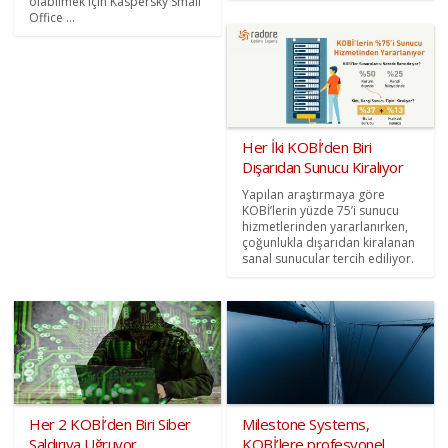
olabilmek için Kaspersky Small
Office ...
Her İki KOBİ’den Biri
Dışarıdan Sunucu Kiralıyor
Yapılan araştırmaya göre
KOBİ’lerin yüzde 75’i sunucu
hizmetlerinden yararlanırken,
çoğunlukla dışarıdan kiralanan
sanal sunucular tercih ediliyor.
Her 2 KOBİ’den Biri Siber
Milestone Systems,
Saldırıya Uğruyor
KOBİ’lere profesyonel