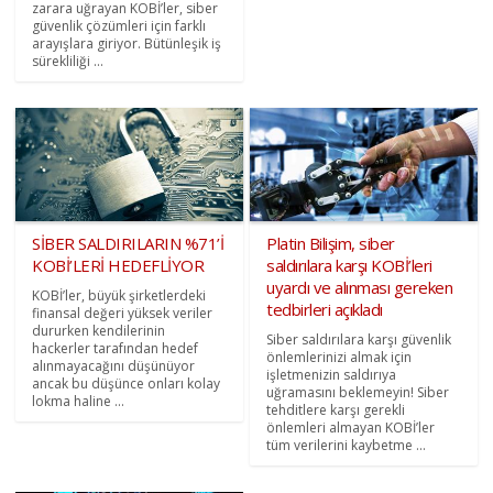
zarara uğrayan KOBİ’ler, siber
güvenlik çözümleri için farklı
arayışlara giriyor. Bütünleşik iş
sürekliliği ...
SİBER SALDIRILARIN %71’İ
Platin Bilişim, siber
KOBİ’LERİ HEDEFLİYOR
saldırılara karşı KOBİ’leri
uyardı ve alınması gereken
KOBİ’ler, büyük şirketlerdeki
tedbirleri açıkladı
finansal değeri yüksek veriler
dururken kendilerinin
Siber saldırılara karşı güvenlik
hackerler tarafından hedef
önlemlerinizi almak için
alınmayacağını düşünüyor
işletmenizin saldırıya
ancak bu düşünce onları kolay
uğramasını beklemeyin! Siber
lokma haline ...
tehditlere karşı gerekli
önlemleri almayan KOBİ’ler
tüm verilerini kaybetme ...