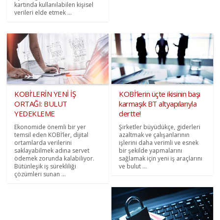
kartında kullanılabilen kişisel
verileri elde etmek ...
KOBİ’LERİN YENİ İŞ
KOBİ’lerin üçte ikisinin başı
ORTAĞI: BULUT
karmaşık BT altyapılarıyla
YEDEKLEME
dertte!
Ekonomide önemli bir yer
Şirketler büyüdükçe, giderleri
temsil eden KOBİ’ler, dijital
azaltmak ve çalışanlarının
ortamlarda verilerini
işlerini daha verimli ve esnek
saklayabilmek adına servet
bir şekilde yapmalarını
ödemek zorunda kalabiliyor.
sağlamak için yeni iş araçlarını
Bütünleşik iş sürekliliği
ve bulut ...
çözümleri sunan ...