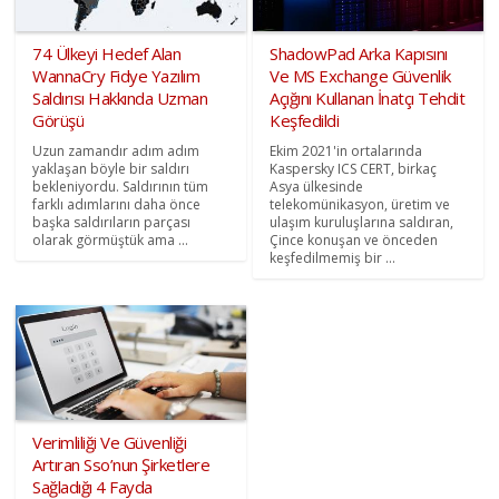
74 Ülkeyi Hedef Alan
ShadowPad Arka Kapısını
WannaCry Fidye Yazılım
Ve MS Exchange Güvenlik
Saldırısı Hakkında Uzman
Açığını Kullanan İnatçı Tehdit
Görüşü
Keşfedildi
Uzun zamandır adım adım
Ekim 2021'in ortalarında
yaklaşan böyle bir saldırı
Kaspersky ICS CERT, birkaç
bekleniyordu. Saldırının tüm
Asya ülkesinde
farklı adımlarını daha önce
telekomünikasyon, üretim ve
başka saldırıların parçası
ulaşım kuruluşlarına saldıran,
olarak görmüştük ama ...
Çince konuşan ve önceden
keşfedilmemiş bir ...
Verimliliği Ve Güvenliği
Artıran Sso’nun Şirketlere
Sağladığı 4 Fayda