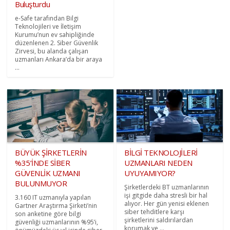
Buluşturdu
e-Safe tarafından Bilgi
Teknolojileri ve İletişim
Kurumu’nun ev sahipliğinde
düzenlenen 2. Siber Güvenlik
Zirvesi, bu alanda çalışan
uzmanları Ankara’da bir araya
...
BÜYÜK ŞİRKETLERİN
BİLGİ TEKNOLOJİLERİ
%35’İNDE SİBER
UZMANLARI NEDEN
GÜVENLİK UZMANI
UYUYAMIYOR?
BULUNMUYOR
Şirketlerdeki BT uzmanlarının
işi gitgide daha stresli bir hal
3.160 IT uzmanıyla yapılan
alıyor. Her gün yenisi eklenen
Gartner Araştırma Şirketi’nin
siber tehditlere karşı
son anketine göre bilgi
şirketlerini saldırılardan
güvenliği uzmanlarının %95’i,
korumak ve ...