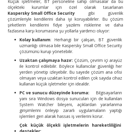
Küçük işletmeler, BT personeline sahip olmasalar da bu
ölçekteki kurumlar için özel olarak tasarlanan
Kaspersky Small Office Security
gibi güvenlik
çözümleriyle kendilerini daha iyi koruyabilirler. Bu çözüm
şirketlerin kendilerini fidye yazılımı risklerine ve daha
fazlasına karşı korumasına şu yollarla yardımcı oluyor:
Kolay kullanım
: Herhangi bir çalışan, BT güvenlik
uzmanlığı olmasa bile Kaspersky Small Office Security
çözümünü kurup yönetebilir.
Uzaktan çalışmaya hazır:
Çözüm, çevrim içi arayüz
ile kontrol edilebilir. Böylece kullanıcılar güvenliği her
yerden yönetip izleyebilir. Bu sayede çözüm ana ofisi
olmayan veya uzaktan kontrol edilen çok sayıda cihaz
kullanan küçük işletmeler için idealdir.
PC ve sunucu düzeyinde koruma:
Bilgisayarların
yanı sıra Windows dosya sunucuları için de kullanılan
System Watcher bileşeni, açıklardan yararlanma
girişimlerini önleyip zararlı uygulamaların yaptığı
işlemleri geri alarak hassas iş verilerini korur.
Çok küçük ölçekli işletmelerin hareketliliğini
destekler: