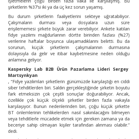
işletmelerin çoğu birden fazla vaka ile karşılaşmış. Bu
şirketlerin %37’si iki ya da üç kez sorun yaşamış.
Bu durum şirketlerin faaliyetlerini sekteye uğratabiliyor.
Çalışmaların durması veya dosyalara uzun süre
erişilememesi şirkete büyük zarar verebiliyor. Ankete katılan
fidye yazılımı mağdurlarının dörtte birinden fazlası (%27)
verilerine haftalar boyunca ulaşamadıklarını belirtti. Bu da
sorunun, küçük şirketlerin çalışmalarının durmasına
dolayısıyla da gelir ve itibar kaybetmesine neden olduğu
anlamına geliyor.
Kaspersky Lab B2B Ürün Pazarlama Lideri Sergey
Martsynkyan
, “Fidye yazılımları şirketlerin günümüzde karşılaştığı en ciddi
siber tehditlerden biri. Saldırı gerçekleştiğinde şirketin boyutu
fark etmeksizin çok çeşitli sonuçlar doğurabiliyor. Ancak,
özellikle çok küçük ölçekli şirketler birden fazla vakayla
karşılaşıyor. Bunun nedenlerinden biri, çoğu küçük şirkette
BT önlemlerinin tehlikelerden nasıl sakınılacağını bilmeyen
veya tehditlerle mücadele etmek için gereken zamana ya da
beceriye sahip olmayan kişiler tarafından alınması olabilir.”
dedi.