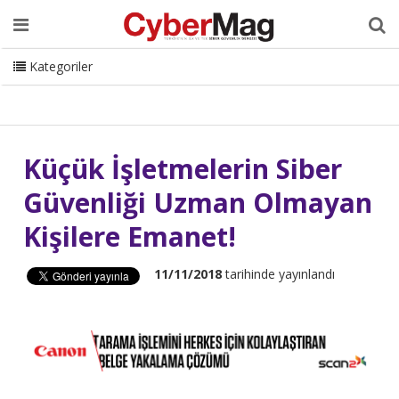
Ana Sayfa
Hakkımızda
Dergi
Editörden
Yazarlar
Danışmanlık
ISC Turkey
Sizden Gelenler
İletişim
Kategoriler
CyberMag Logo
Küçük İşletmelerin Siber
Güvenliği Uzman Olmayan
Kişilere Emanet!
11/11/2018
tarihinde yayınlandı