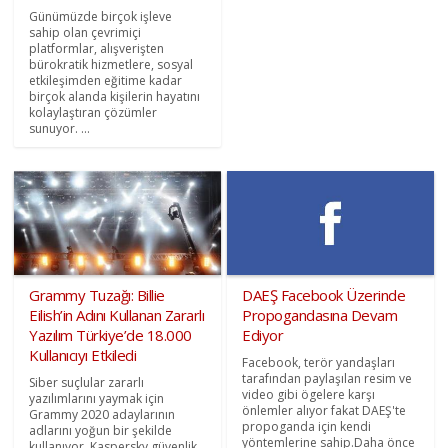
Günümüzde birçok işleve
sahip olan çevrimiçi
platformlar, alışverişten
bürokratik hizmetlere, sosyal
etkileşimden eğitime kadar
birçok alanda kişilerin hayatını
kolaylaştıran çözümler
sunuyor. ...
Grammy Tuzağı: Billie
DAEŞ Facebook Üzerinde
Eilish’in Adını Kullanan Zararlı
Propogandasına Devam
Yazılım Türkiye’de 18.000
Ediyor
Kullanıcıyı Etkiledi
Facebook, terör yandaşları
tarafından paylaşılan resim ve
Siber suçlular zararlı
video gibi ögelere karşı
yazılımlarını yaymak için
önlemler alıyor fakat DAEŞ'te
Grammy 2020 adaylarının
propoganda için kendi
adlarını yoğun bir şekilde
yöntemlerine sahip.Daha önce
kullanıyor. Kaspersky güvenlik