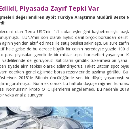
Edildi, Piyasada Zayıf Tepki Var
işmeleri değerlendiren Bybit Türkiye Araştırma Müdürü Beste 
rdi:
ecoini olan Terra USD’nin 1:1 dolar eşleniğini kaybetmesiyle baş
 dönüşmüştü. LUNA’nın son olarak ByBit dahil birçok borsadan delist
 ağının yeniden aktif edilmesi ile satış baskısı sakinleşti. Bu süre zarfı
tif hale gelse de bu derece büyük bir coinin neredeyse yüzde 100 
 para piyasaları genelinde bir miktar tepki hareketleri yaşanıyor. 
elilerinde de görüyoruz. Satıcıların şimdilik tükenmesi bir yana
nden ziyade alım tepkisi olarak adlandırıyoruz. Fakat Bitcoin spot piy
evam ederken genel eğilimde borsa rezervlerinde azalma görüldü. Bu
 gösteriyor. 2018’de Bitcoin öncülüğünde sert bir düşüş yaşanmıştı v
eğilimi görülmüştü. Buna ek olarak bu haftaki düşüşe rağmen kurums
esi Nomura’nın kripto OTC işlemlerini engellemedi. Bu nedenle 2018
ir vaka analizi sunuyor.