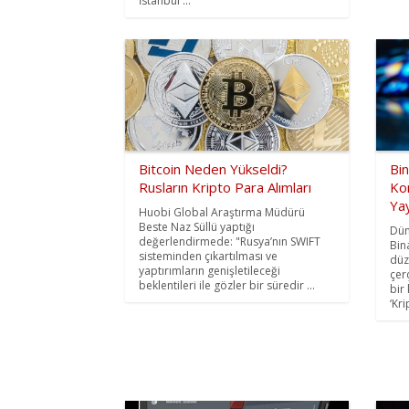
İstanbul ...
Bitcoin Neden Yükseldi?
Bin
Rusların Kripto Para Alımları
Ko
Yay
Huobi Global Araştırma Müdürü
Beste Naz Süllü yaptığı
Dün
değerlendirmede: "Rusya’nın SWIFT
Bin
sisteminden çıkartılması ve
düz
yaptırımların genişletileceği
çer
beklentileri ile gözler bir süredir ...
bir
‘Kri