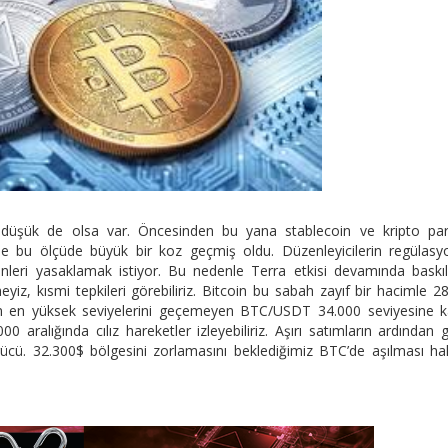
 düşük de olsa var. Öncesinden bu yana stablecoin ve kripto para
e bu ölçüde büyük bir koz geçmiş oldu. Düzenleyicilerin regülasy
nleri yasaklamak istiyor. Bu nedenle Terra etkisi devamında baskıl
eyiz, kısmi tepkileri görebiliriz. Bitcoin bu sabah zayıf bir hacimle 2
nün en yüksek seviyelerini geçemeyen BTC/USDT 34.000 seviyesine 
0 aralığında cılız hareketler izleyebiliriz. Aşırı satımların ardından 
cü. 32.300$ bölgesini zorlamasını beklediğimiz BTC’de aşılması ha