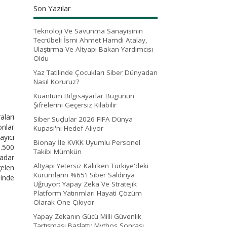
Son Yazılar
Teknoloji Ve Savunma Sanayisinin
Tecrübeli İsmi Ahmet Hamdi Atalay,
Ulaştırma Ve Altyapı Bakan Yardımcısı
Oldu
Yaz Tatilinde Çocukları Siber Dünyadan
Nasıl Koruruz?
Kuantum Bilgisayarlar Bugünün
Şifrelerini Geçersiz Kılabilir
ları
Siber Suçlular 2026 FIFA Dünya
onlar
Kupası'nı Hedef Alıyor
ayıcı
Bionay İle KVKK Uyumlu Personel
8.500
Takibi Mümkün
kadar
Altyapı Yetersiz Kalırken Türkiye'deki
gelen
Kurumların %65'i Siber Saldırıya
linde
Uğruyor: Yapay Zeka Ve Stratejik
Platform Yatırımları Hayati Çözüm
Olarak Öne Çıkıyor
Yapay Zekanın Gücü Milli Güvenlik
Tartışması Başlattı: Mythos Sonrası