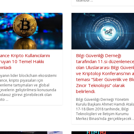
İstanbul ...
ance Kripto Kullanıcılarını
Bilgi Güvenliği Derneği
ruyan 10 Temel Hakkı
tarafından 11.si düzenlenec
ınladı
olan Uluslararası Bilgi Güvenl
ve Kriptoloji Konferansı’nın 
yanın lider blockchain ekosistemi
teması “Siber Güvenlik ve Bl
ance, kripto piyasaları için
Zincir Teknolojisi” olarak
enleme tartışmaları ve global
çevelerin geliştirilmesi konusunda
belirlendi.
 kılavuz görevi görebilecek olan
pto ...
Bilgi Güvenliği Derneği Yönetim
Kurulu Başkanı Ahmet Hamdi Atala
17-18 Ekim 2018 tarihinde, Bilgi
Teknolojileri ve İletişim Kurumu
Merkez Binası’nda gerçekleşecek ..