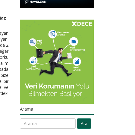
Naz
layan
 yani
nda 2
değer
Korku
 alım
asada
 bize
e bir
al ve
’deki
Arama
Ara