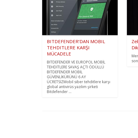
BITDEFENDER’DAN MOBIL
Zek
TEHDITLERE KARŞI
Dik
MÜCADELE
Mer
son
BITDEFENDER VE EUROPOL MOBİL
TEHDİTLERE SAVAŞ AÇTI ÖDÜLLÜ
BITDEFENDER MOBİL
GÜVENLİKÜRÜNÜ 6 AY
ÜCRETSİZMobil siber tehditlere karşı
global antivirüs yazılım şirketi
Bitdefender ...