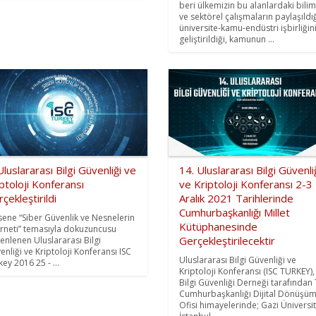
beri ülkemizin bu alanlardaki bilim
ve sektörel çalışmaların paylaşıldığ
üniversite-kamu-endüstri işbirliğin
geliştirildiği, kamunun ...
Uluslararası Bilgi Güvenliği ve
14. Uluslararası Bilgi Güvenli
ptoloji Konferansı
ve Kriptoloji Konferansı 2-3
çekleştirildi
Aralık 2021 Tarihlerinde
Cumhurbaşkanlığı Millet
sene “Siber Güvenlik ve Nesnelerin
Kütüphanesinde
erneti” temasıyla dokuzuncusu
Gerçekleştirilecektir
enlenen Uluslararası Bilgi
enliği ve Kriptoloji Konferansı ISC
Uluslararası Bilgi Güvenliği ve
ey 2016 25 - ...
Kriptoloji Konferansı (ISC TURKEY),
Bilgi Güvenliği Derneği tarafından 
Cumhurbaşkanlığı Dijital Dönüşü
Ofisi himayelerinde; Gazi Üniversit