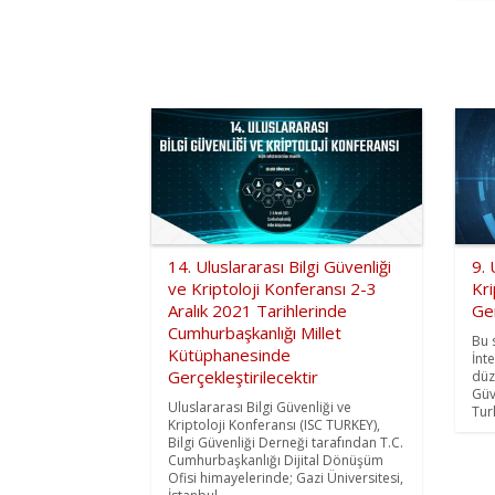
14. Uluslararası Bilgi Güvenliği
9. 
ve Kriptoloji Konferansı 2-3
Kri
Aralık 2021 Tarihlerinde
Ger
Cumhurbaşkanlığı Millet
Bu 
Kütüphanesinde
İnt
Gerçekleştirilecektir
düz
Güv
Uluslararası Bilgi Güvenliği ve
Turk
Kriptoloji Konferansı (ISC TURKEY),
Bilgi Güvenliği Derneği tarafından T.C.
Cumhurbaşkanlığı Dijital Dönüşüm
Ofisi himayelerinde; Gazi Üniversitesi,