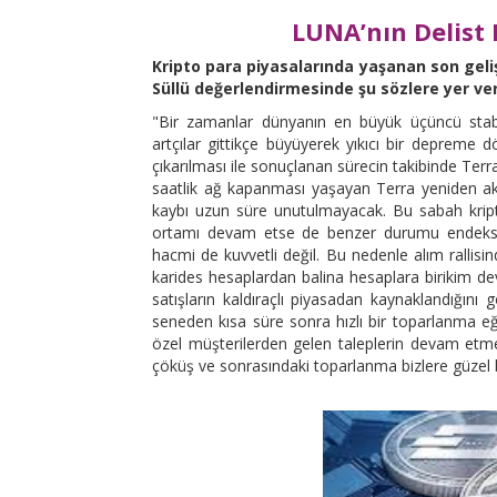
LUNA’nın Delist 
Kripto para piyasalarında yaşanan son gel
Süllü değerlendirmesinde şu sözlere yer ve
"Bir zamanlar dünyanın en büyük üçüncü stabl
artçılar gittikçe büyüyerek yıkıcı bir depreme
çıkarılması ile sonuçlanan sürecin takibinde Terra
saatlik ağ kapanması yaşayan Terra yeniden ak
kaybı uzun süre unutulmayacak. Bu sabah kripto
ortamı devam etse de benzer durumu endeks vad
hacmi de kuvvetli değil. Bu nedenle alım rallisi
karides hesaplardan balina hesaplara birikim d
satışların kaldıraçlı piyasadan kaynaklandığını
seneden kısa süre sonra hızlı bir toparlanma 
özel müşterilerden gelen taleplerin devam etm
çöküş ve sonrasındaki toparlanma bizlere güzel b