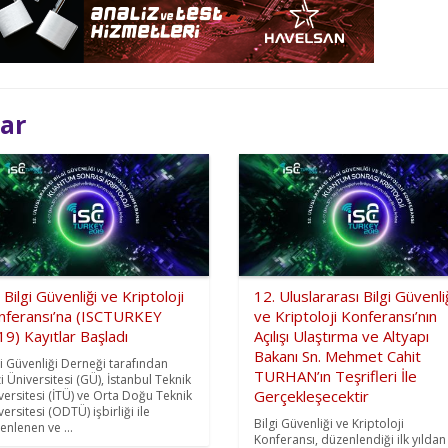
lar
 Bilgi Güvenliği ve Kriptoloji
12. Uluslararası Bilgi Güvenli
nferansı’na (ISCTURKEY
ve Kriptoloji Konferansı’nın
9) Kayıtlar Başladı
Açılışı Ulaştırma ve Altyapı
Bakanı Sn. Mehmet Cahit
gi Güvenliği Derneği tarafından
TURHAN’ın Teşrifleri İle
i Üniversitesi (GÜ), İstanbul Teknik
Gerçekleşecektir
versitesi (İTÜ) ve Orta Doğu Teknik
ersitesi (ODTÜ) işbirliği ile
Bilgi Güvenliği ve Kriptoloji
enlenen ve ...
Konferansı, düzenlendiği ilk yıldan