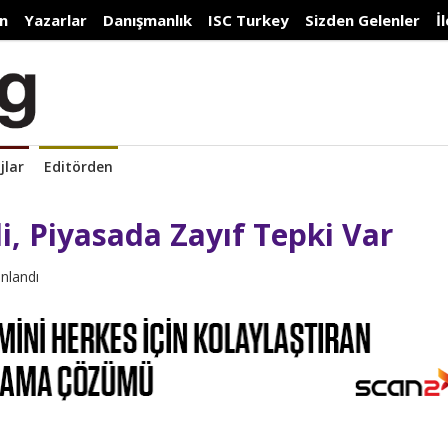
n
Yazarlar
Danışmanlık
ISC Turkey
Sizden Gelenler
İ
jlar
Editörden
i, Piyasada Zayıf Tepki Var
ınlandı