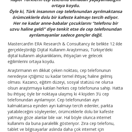
ortaya koydu.
Öyle ki, Türk insanının cep telefonundan ayrılmaktansa
örümceklerle dolu bir kafeste kalmayı tercih ediyor.
Her ne kadar anne-babalar çocuklarını “telefonu bir
uzvu haline geldi” diye tenkit etse de cep telefonundan
ayrılamayanlar sadece gençler değil.
Mastercard’ın ERA Research & Consultancy ile birlikte 12 ilde
gerçekleştirdiği Dijital Kullanım Araştırması, Türkiye’deki
dijital kullanım alışkanlıklarını, ihtiyaçları ve gelecek
eğilimlerini ortaya koydu.
Araştırmanın en dikkat çeken noktası, cep telefonunun
neredeyse içtiğimiz su kadar temel ihtiyaç haline gelmiş
olması. Kazancı, eğitim düzeyi, sosyal statüsü ne olursa
olsun araştırmaya katılan herkes cep telefonuna sahip. Hatta
bu ihtiyaç öyle bir noktaya ulaşmış ki 4 kişiden 3’ü cep
telefonundan ayrılamıyor. Cep telefonundan ayrı
kalmaktansa eşinden ayrı kalmayı tercih edenler, parkta
yatabileceğini söyleyenler, örümceklerle dolu bir kafeste
yatmayı göze alanlar bile var. Hal böyle olunca internet
kullanımı da buna paralellik gösteriyor. Zira cep telefonu,
tablet ve bilgisayarlar aslında daha çok internet için