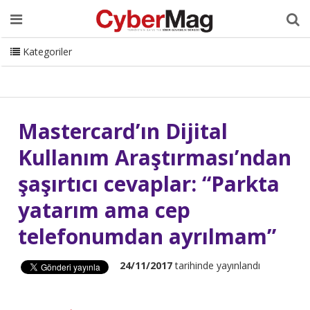
Ana Sayfa
Hakkımızda
Dergi
Editörden
Yazarlar
Danışmanlık
ISC Turkey
Sizden Gelenler
İletişim
Kategoriler
CyberMag Logo
Mastercard’ın Dijital
Kullanım Araştırması’ndan
şaşırtıcı cevaplar: “Parkta
yatarım ama cep
telefonumdan ayrılmam”
24/11/2017
tarihinde yayınlandı