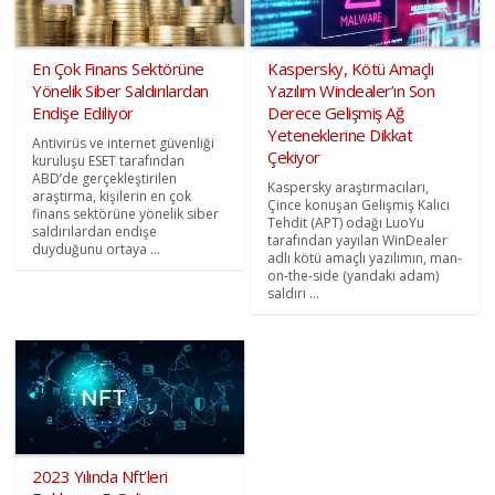
En Çok Finans Sektörüne
Kaspersky, Kötü Amaçlı
Yönelik Siber Saldırılardan
Yazılım Windealer’ın Son
Endişe Ediliyor
Derece Gelişmiş Ağ
Yeteneklerine Dikkat
Antivirüs ve internet güvenliği
Çekiyor
kuruluşu ESET tarafından
ABD’de gerçekleştirilen
Kaspersky araştırmacıları,
araştırma, kişilerin en çok
Çince konuşan Gelişmiş Kalıcı
finans sektörüne yönelik siber
Tehdit (APT) odağı LuoYu
saldırılardan endişe
tarafından yayılan WinDealer
duyduğunu ortaya ...
adlı kötü amaçlı yazılımın, man-
on-the-side (yandaki adam)
saldırı ...
2023 Yılında Nft’leri