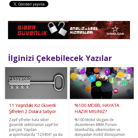
İlginizi Çekebilecek Yazılar
11 Yaşındaki Kız Güvenli
%100 MOBİL HAYATA
Şifreleri 2 Dolara Satıyor
HAZIR MISINIZ?
Zayıf şifreler hala siber
%100 Mobil sloganı ile
güvenlik sektörünün zayıf bir
düzenlenen MMA Forum
parçası. Yapılan
İstanbul’da, ülkemizden ve
araştırmalarda "123456" ya da
dünyadan mobil dönüşümün