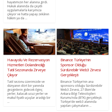
hayatımızın her alanına girdi.
Hukuk alanında da çeşitli
uygulamalarla karşımıza
çıkıyor ve hatta yapay zekânın
hâkim ya da ...
Havayolu Ve Rezervasyon
Binance Türkiye’nin
Hizmetleri Dolandırıcılığı
Sponsor Olduğu
Tatil Sezonunda Zirveye
Sürdürebilir Web3 Zirvesi
Çıkıyor
Gerçekleşti
Tatil sezonu üzerimizde ve
Binance Türkiye’nin ana
dünyanın dört bir yanında
sponsoru olduğu Sürdürebilir
gezginlerin gidecek ilginç
Web3 Zirvesi, 27 Ekim’de
yerler, kalacak ucuz yerler ve
Ankara Bilgi Teknolojileri
makul fiyatlı uçuşlar aradığı bir
Kurumu’nda (BTK) gerçekleşti.
...
Türkiye’de web3 alanında
yapılan çalışmaların ...