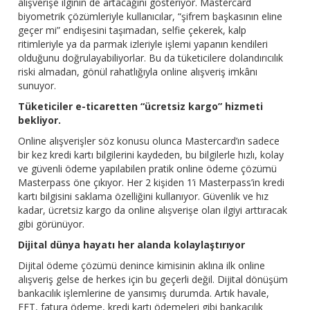
alışverişe ilginin de artacağını gösteriyor. Mastercard
biyometrik çözümleriyle kullanıcılar, “şifrem başkasının eline
geçer mi” endişesini taşımadan, selfie çekerek, kalp
ritimleriyle ya da parmak izleriyle işlemi yapanın kendileri
olduğunu doğrulayabiliyorlar. Bu da tüketicilere dolandırıcılık
riski almadan, gönül rahatlığıyla online alışveriş imkânı
sunuyor.
Tüketiciler e-ticaretten “ücretsiz kargo” hizmeti
bekliyor.
Online alışverişler söz konusu olunca Mastercard’ın sadece
bir kez kredi kartı bilgilerini kaydeden, bu bilgilerle hızlı, kolay
ve güvenli ödeme yapılabilen pratik online ödeme çözümü
Masterpass öne çıkıyor. Her 2 kişiden 1’i Masterpass’in kredi
kartı bilgisini saklama özelliğini kullanıyor. Güvenlik ve hız
kadar, ücretsiz kargo da online alışverişe olan ilgiyi arttıracak
gibi görünüyor.
Dijital dünya hayatı her alanda kolaylaştırıyor
Dijital ödeme çözümü denince kimisinin aklına ilk online
alışveriş gelse de herkes için bu geçerli değil. Dijital dönüşüm
bankacılık işlemlerine de yansımış durumda. Artık havale,
EFT, fatura ödeme, kredi kartı ödemeleri gibi bankacılık