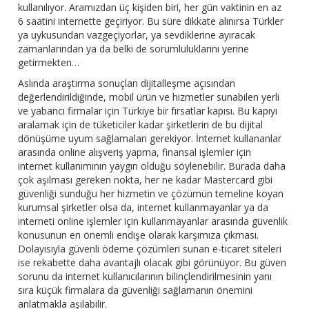
kullanılıyor. Aramızdan üç kişiden biri, her gün vaktinin en az
6 saatini internette geçiriyor. Bu süre dikkate alınırsa Türkler
ya uykusundan vazgeçiyorlar, ya sevdiklerine ayıracak
zamanlarından ya da belki de sorumluluklarını yerine
getirmekten…
Aslında araştırma sonuçları dijitalleşme açısından
değerlendirildiğinde, mobil ürün ve hizmetler sunabilen yerli
ve yabancı firmalar için Türkiye bir fırsatlar kapısı. Bu kapıyı
aralamak için de tüketiciler kadar şirketlerin de bu dijital
dönüşüme uyum sağlamaları gerekiyor. İnternet kullananlar
arasında online alışveriş yapma, finansal işlemler için
internet kullanımının yaygın olduğu söylenebilir. Burada daha
çok aşılması gereken nokta, her ne kadar Mastercard gibi
güvenliği sunduğu her hizmetin ve çözümün temeline koyan
kurumsal şirketler olsa da, internet kullanmayanlar ya da
interneti online işlemler için kullanmayanlar arasında güvenlik
konusunun en önemli endişe olarak karşımıza çıkması.
Dolayısıyla güvenli ödeme çözümleri sunan e-ticaret siteleri
ise rekabette daha avantajlı olacak gibi görünüyor. Bu güven
sorunu da internet kullanıcılarının bilinçlendirilmesinin yanı
sıra küçük firmalara da güvenliği sağlamanın önemini
anlatmakla aşılabilir.