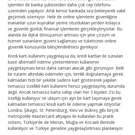
işlemleri de banka şubesinden daha çok cep telefonu
üzerinden yapılıyor. Artık kimse bankada sıra bekleyerek vakit
geçirmek istemiyor. Hele de online işlemlerin güvenliğine
inananlar uzun kuyruklar yerine oturdukları yerden kolayca
ve güvenle günlük finansal işlemlerini gerçekleştiriyorlar. Bu
alanda da dijital dönüşümün artması için yine çözüm ve
hizmet sunanların güveni sağlaması ve tüketicinin online
güvenlik konusunda bilinçlendirilmesi gerekiyor.
Kredi kartı kullanımı yaygınlaşsa da, kredi kartları ile sunulan
basit alternatif ödeme yöntemlerinin kullanımın
yaygınlaşması biraz daha zaman alacak gibi görünüyor. Belli
bir tutarın altındaki ödemeler için, kimlik doğrulamaya gerek
kalmadan hızlı bir şekilde sadece kart göstererek yapılan
temassız özellikli kart kullanımı henüz yaygınlaşmış durumda
değil. Ancak temassız karta sahip olan her 3 kişiden 2’si bu
özelliği kullanıyor ve ulaşım için ayrı bir kart taşımaya gerek
kalmadan temassız kredi kartı ile ödeme yapmak istiyorlar.
Londra, Şikago, St. Petersburg, Kiev ve Bükreş gibi birçok
metropolde Mastercard altyapısı ile kullanılan bu pratik
sistem, Türkiye’de de Mersin, Muğla ve Kocaeli illerinde
kullanılıyor ve Türkiye geneline yaygınlaştırılması planlanıyor.