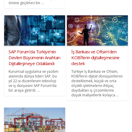
önüne geçilmez bir ...
SAP Forum’da Türkiye’nin
İş Bankası ve Ofisim’den
Devleri Büyümenin Anahtarı
KOBİ’lerin dijitalleşmesine
Dijitalleşmeye Odaklandı
destek
Kurumsal uygulama ve yazılım
Türkiye İş Bankası ve Ofisim,
alanında dünya lideri SAP, bu
KOBİ’lerin dijital dönüşümlerini
yıl 22.si düzenlenen teknoloji
desteklemek, küçük ve orta
ve iş dünyasını SAP Forum’da
ölçekli işletmelerin ihtiyaç
bir araya getirdi. ...
duydukları iş çözümlerine
düşük maliyetlerle kolayca ...