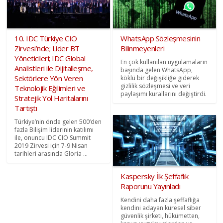
10. IDC Türkiye CIO
WhatsApp Sözleşmesinin
Zirvesi’nde; Lider BT
Bilinmeyenleri
Yöneticileri; IDC Global
En çok kullanılan uygulamaların
Analistleri ile Dijitalleşme,
başında gelen WhatsApp,
Sektörlere Yön Veren
köklü bir değişikliğe giderek
gizlilik sözleşmesi ve veri
Teknolojik Eğilimleri ve
paylaşımı kurallarını değiştirdi.
Stratejik Yol Haritalarını
Tartıştı
Türkiye’nin önde gelen 500‘den
fazla Bilişim liderinin katılımı
ile, onuncu IDC CIO Summit
2019 Zirvesi için 7-9 Nisan
tarihleri arasında Gloria ...
Kaspersky İlk Şeffaflık
Raporunu Yayınladı
Kendini daha fazla şeffaflığa
kendini adayan küresel siber
güvenlik şirketi, hükümetten,