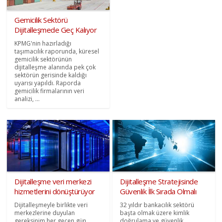
Gemicilik Sektörü
Dijitalleşmede Geç Kalıyor
KPMG'nin hazırladığı
taşımacılık raporunda, küresel
gemicilik sektörünün
dijitalleşme alanında pek çok
sektörün gerisinde kaldığı
uyarısı yapıldı. Raporda
gemicilik firmalarının veri
analizi, ...
Dijitalleşme veri merkezi
Dijitalleşme Stratejisinde
hizmetlerini dönüştürüyor
Güvenlik İlk Sırada Olmalı
Dijitalleşmeyle birlikte veri
32 yıldır bankacılık sektörü
merkezlerine duyulan
başta olmak üzere kimlik
gereksinim her geçen gün
doğrulama ve güvenlik