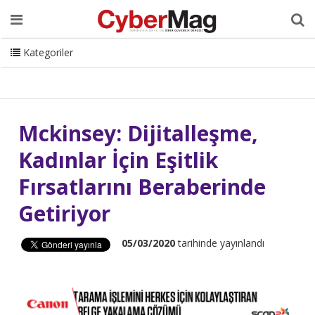
Ana Sayfa
Hakkımızda
Dergi
Editörden
Yazarlar
Danışmanlık
ISC Turkey
Sizden Gelenler
İletişim
Kategoriler
CyberMag Logo
Mckinsey: Dijitalleşme,
Kadınlar İçin Eşitlik
Fırsatlarını Beraberinde
Getiriyor
05/03/2020
tarihinde yayınlandı