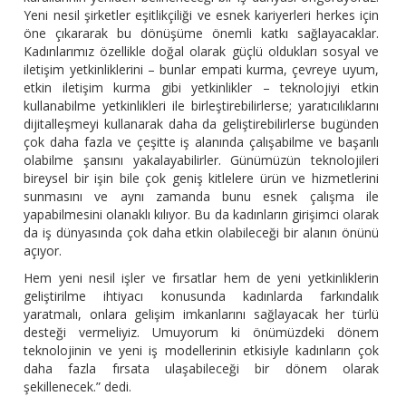
Yeni nesil şirketler eşitlikçiliği ve esnek kariyerleri herkes için
öne çıkararak bu dönüşüme önemli katkı sağlayacaklar.
Kadınlarımız özellikle doğal olarak güçlü oldukları sosyal ve
iletişim yetkinliklerini – bunlar empati kurma, çevreye uyum,
etkin iletişim kurma gibi yetkinlikler – teknolojiyi etkin
kullanabilme yetkinlikleri ile birleştirebilirlerse; yaratıcılıklarını
dijitalleşmeyi kullanarak daha da geliştirebilirlerse bugünden
çok daha fazla ve çeşitte iş alanında çalışabilme ve başarılı
olabilme şansını yakalayabilirler. Günümüzün teknolojileri
bireysel bir işin bile çok geniş kitlelere ürün ve hizmetlerini
sunmasını ve aynı zamanda bunu esnek çalışma ile
yapabilmesini olanaklı kılıyor. Bu da kadınların girişimci olarak
da iş dünyasında çok daha etkin olabileceği bir alanın önünü
açıyor.
Hem yeni nesil işler ve fırsatlar hem de yeni yetkinliklerin
geliştirilme ihtiyacı konusunda kadınlarda farkındalık
yaratmalı, onlara gelişim imkanlarını sağlayacak her türlü
desteği vermeliyiz. Umuyorum ki önümüzdeki dönem
teknolojinin ve yeni iş modellerinin etkisiyle kadınların çok
daha fazla fırsata ulaşabileceği bir dönem olarak
şekillenecek.” dedi.