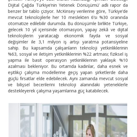
Dijital Çağda Türkiye’nin Yetenek Dönüşümü’ adlı rapor da
benzer bir tablo çiziyor. McKinsey verilerine göre, Türkiye’de
mevcut teknolojilerle her 10 meslekten 6’sı %30 oranında
otomatize edilebilir durumda. Bu dönüşümle birlikte Türkiye,
gelecek 10 yıl içerisinde otomasyon, yapay zekâ ve dijital
teknolojilerin yaratacağı ekonomik fayda ve sosyal
değişimler ile 3,1 milyon iş artışı yaratma potansiyeline
sahip. Bu kapsamda çalışanların teknoloji yetkinliklerinin
%63, sosyal ve iletişim yetkinliklerinin %22 artması; fiziksel iş
yapma ile basit operasyon yetkinliklerinin yaklaşık %10
azalması bekleniyor. Bu ortamda kadınlar, daha esnek ve
eşitlikçi çalışma modellerine geçiş yapan şirketlerde daha
güçlü fırsatlar elde edebilecek. Aynı zamanda mevcut sosyal
ve bilişsel becerilerini teknoloji alanındaki yeteneklerle
destekleyerek çalışma yaşamlarına güç katabilecek.