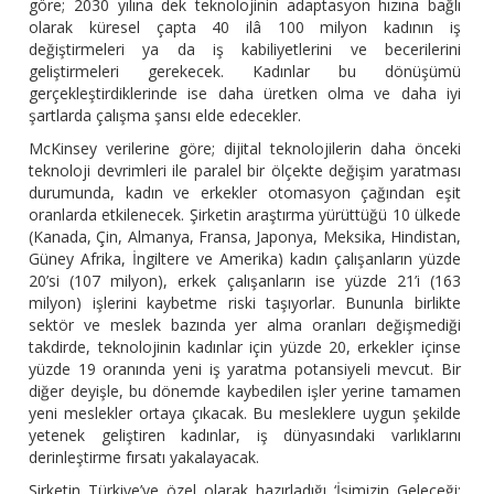
göre; 2030 yılına dek teknolojinin adaptasyon hızına bağlı
olarak küresel çapta 40 ilâ 100 milyon kadının iş
değiştirmeleri ya da iş kabiliyetlerini ve becerilerini
geliştirmeleri gerekecek. Kadınlar bu dönüşümü
gerçekleştirdiklerinde ise daha üretken olma ve daha iyi
şartlarda çalışma şansı elde edecekler.
McKinsey verilerine göre; dijital teknolojilerin daha önceki
teknoloji devrimleri ile paralel bir ölçekte değişim yaratması
durumunda, kadın ve erkekler otomasyon çağından eşit
oranlarda etkilenecek. Şirketin araştırma yürüttüğü 10 ülkede
(Kanada, Çin, Almanya, Fransa, Japonya, Meksika, Hindistan,
Güney Afrika, İngiltere ve Amerika) kadın çalışanların yüzde
20’si (107 milyon), erkek çalışanların ise yüzde 21’i (163
milyon) işlerini kaybetme riski taşıyorlar. Bununla birlikte
sektör ve meslek bazında yer alma oranları değişmediği
takdirde, teknolojinin kadınlar için yüzde 20, erkekler içinse
yüzde 19 oranında yeni iş yaratma potansiyeli mevcut. Bir
diğer deyişle, bu dönemde kaybedilen işler yerine tamamen
yeni meslekler ortaya çıkacak. Bu mesleklere uygun şekilde
yetenek geliştiren kadınlar, iş dünyasındaki varlıklarını
derinleştirme fırsatı yakalayacak.
Şirketin Türkiye’ye özel olarak hazırladığı ‘İşimizin Geleceği: