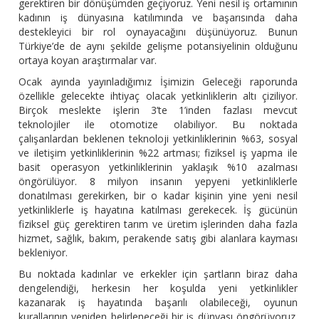
gerektiren bir dönüşümden geçiyoruz. Yeni nesil iş ortamının
kadının iş dünyasına katılımında ve başarısında daha
destekleyici bir rol oynayacağını düşünüyoruz. Bunun
Türkiye’de de aynı şekilde gelişme potansiyelinin olduğunu
ortaya koyan araştırmalar var.
Ocak ayında yayınladığımız İşimizin Geleceği raporunda
özellikle gelecekte ihtiyaç olacak yetkinliklerin altı çiziliyor.
Birçok meslekte işlerin 3’te 1’inden fazlası mevcut
teknolojiler ile otomotize olabiliyor. Bu noktada
çalışanlardan beklenen teknoloji yetkinliklerinin %63, sosyal
ve iletişim yetkinliklerinin %22 artması; fiziksel iş yapma ile
basit operasyon yetkinliklerinin yaklaşık %10 azalması
öngörülüyor. 8 milyon insanın yepyeni yetkinliklerle
donatılması gerekirken, bir o kadar kişinin yine yeni nesil
yetkinliklerle iş hayatına katılması gerekecek. İş gücünün
fiziksel güç gerektiren tarım ve üretim işlerinden daha fazla
hizmet, sağlık, bakım, perakende satış gibi alanlara kayması
bekleniyor.
Bu noktada kadınlar ve erkekler için şartların biraz daha
dengelendiği, herkesin her koşulda yeni yetkinlikler
kazanarak iş hayatında başarılı olabileceği, oyunun
kurallarının yeniden belirleneceği bir iş dünyası öngörüyoruz.