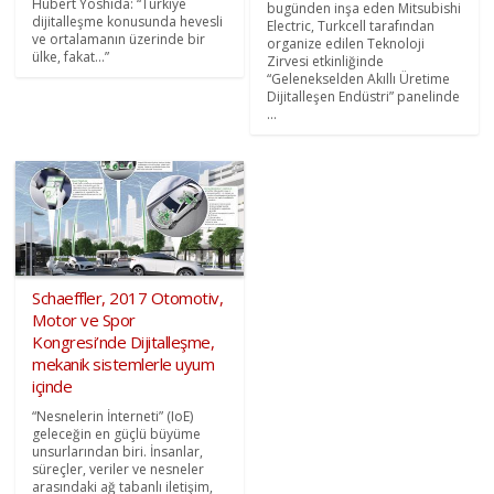
Hubert Yoshida: “Türkiye
bugünden inşa eden Mitsubishi
dijitalleşme konusunda hevesli
Electric, Turkcell tarafından
ve ortalamanın üzerinde bir
organize edilen Teknoloji
ülke, fakat…”
Zirvesi etkinliğinde
“Gelenekselden Akıllı Üretime
Dijitalleşen Endüstri” panelinde
...
Schaeffler, 2017 Otomotiv,
Motor ve Spor
Kongresi’nde Dijitalleşme,
mekanik sistemlerle uyum
içinde
“Nesnelerin İnterneti” (IoE)
geleceğin en güçlü büyüme
unsurlarından biri. İnsanlar,
süreçler, veriler ve nesneler
arasındaki ağ tabanlı iletişim,