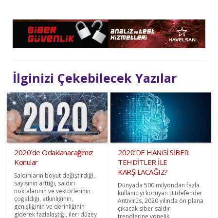
İlginizi Çekebilecek Yazılar
2020’de Odaklanacağımız
2020’DE HANGİ SİBER
Konular
TEHDİTLER İLE
KARŞILACAĞIZ?
Saldırıların boyut değiştirdiği,
sayısının arttığı, saldırı
Dünyada 500 milyondan fazla
noktalarının ve vektörlerinin
kullanıcıyı koruyan Bitdefender
çoğaldığı, etkinliğinin,
Antivirüs, 2020 yılında ön plana
genişliğinin ve derinliğinin
çıkacak siber saldırı
giderek fazlalaştığı, ileri düzey
trendlerine yönelik