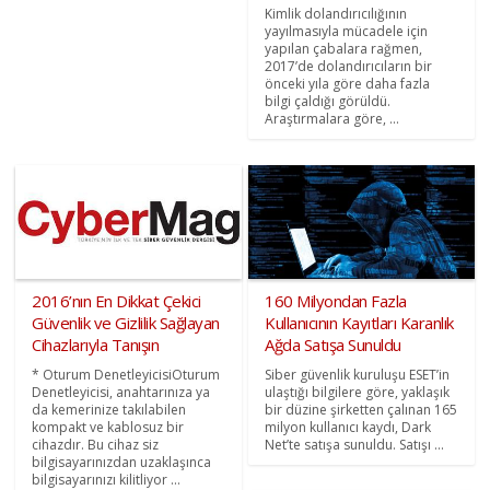
Kimlik dolandırıcılığının
yayılmasıyla mücadele için
yapılan çabalara rağmen,
2017’de dolandırıcıların bir
önceki yıla göre daha fazla
bilgi çaldığı görüldü.
Araştırmalara göre, ...
2016’nın En Dikkat Çekici
160 Milyondan Fazla
Güvenlik ve Gizlilik Sağlayan
Kullanıcının Kayıtları Karanlık
Cihazlarıyla Tanışın
Ağda Satışa Sunuldu
* Oturum DenetleyicisiOturum
Siber güvenlik kuruluşu ESET’in
Denetleyicisi, anahtarınıza ya
ulaştığı bilgilere göre, yaklaşık
da kemerinize takılabilen
bir düzine şirketten çalınan 165
kompakt ve kablosuz bir
milyon kullanıcı kaydı, Dark
cihazdır. Bu cihaz siz
Net’te satışa sunuldu. Satışı ...
bilgisayarınızdan uzaklaşınca
bilgisayarınızı kilitliyor ...