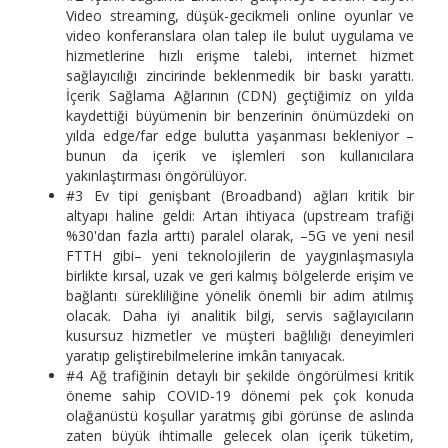
Video streaming, düşük-gecikmeli online oyunlar ve
video konferanslara olan talep ile bulut uygulama ve
hizmetlerine hızlı erişme talebi, internet hizmet
sağlayıcılığı zincirinde beklenmedik bir baskı yarattı.
İçerik Sağlama Ağlarının (CDN) geçtiğimiz on yılda
kaydettiği büyümenin bir benzerinin önümüzdeki on
yılda edge/far edge bulutta yaşanması bekleniyor –
bunun da içerik ve işlemleri son kullanıcılara
yakınlaştırması öngörülüyor.
#3 Ev tipi genişbant (Broadband) ağları kritik bir
altyapı haline geldi: Artan ihtiyaca (upstream trafiği
%30'dan fazla arttı) paralel olarak, –5G ve yeni nesil
FTTH gibi– yeni teknolojilerin de yaygınlaşmasıyla
birlikte kırsal, uzak ve geri kalmış bölgelerde erişim ve
bağlantı sürekliliğine yönelik önemli bir adım atılmış
olacak. Daha iyi analitik bilgi, servis sağlayıcıların
kusursuz hizmetler ve müşteri bağlılığı deneyimleri
yaratıp geliştirebilmelerine imkân tanıyacak.
#4 Ağ trafiğinin detaylı bir şekilde öngörülmesi kritik
öneme sahip COVID-19 dönemi pek çok konuda
olağanüstü koşullar yaratmış gibi görünse de aslında
zaten büyük ihtimalle gelecek olan içerik tüketim,