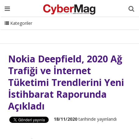
Ana Sayfa
Hakkımızda
Dergi
Editörden
Yazarlar
Danışmanlık
ISC Turkey
Sizden Gelenler
İletişim
Kategoriler
CyberMag Logo
Nokia Deepfield, 2020 Ağ
Trafiği ve İnternet
Tüketimi Trendlerini Yeni
İstihbarat Raporunda
Açıkladı
18/11/2020
tarihinde yayınlandı