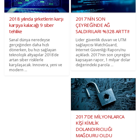
2018 yılında şirketlerin karşı
2017’NİN SON
karşıya kalacağı 9 siber
ÇEYREĞİNDE AĞ
tehlike
SALDIRILARI %328 ARTTI!
Sanal dünya neredeyse
Lider güvenlik duvarı ve UTM
gerçeğinden daha hızlı
sağlayıcısı WatchGuard,
dönerken, bu hızı sağlayan
İnternet Güvenliği Raporu’nu
teknolojik altyapılar 2018’de
açıkladı. 2017’nin son çeyreğini
artan siber risklerle
kapsayan rapor, 1 milyar dolar
karşılaşacak. Innovera, yeni ve
değerindeki parola ...
modern ...
2017’DE MİLYONLARCA
KİŞİ KİMLİK
DOLANDIRICILIĞI
MAĞDURU OLDU