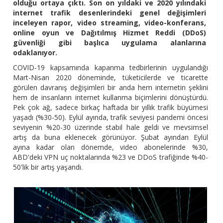
olduğu ortaya çıktı. Son on yıldaki ve 2020 yılındaki
internet trafik desenlerindeki genel değişimleri
inceleyen rapor, video streaming, video-konferans,
online oyun ve Dağıtılmış Hizmet Reddi (DDoS)
güvenliği gibi başlıca uygulama alanlarına
odaklanıyor.
COVID-19 kapsamında kapanma tedbirlerinin uygulandığı
Mart-Nisan 2020 döneminde, tüketicilerde ve ticarette
görülen davranış değişimleri bir anda hem internetin şeklini
hem de insanların internet kullanma biçimlerini dönüştürdü.
Pek çok ağ, sadece birkaç haftada bir yıllık trafik büyümesi
yaşadı (%30-50). Eylül ayında, trafik seviyesi pandemi öncesi
seviyenin %20-30 üzerinde stabil hale geldi ve mevsimsel
artış da buna eklenecek görünüyor. Şubat ayından Eylül
ayına kadar olan dönemde, video abonelerinde %30,
ABD'deki VPN uç noktalarında %23 ve DDoS trafiğinde %40-
50'lik bir artış yaşandı.