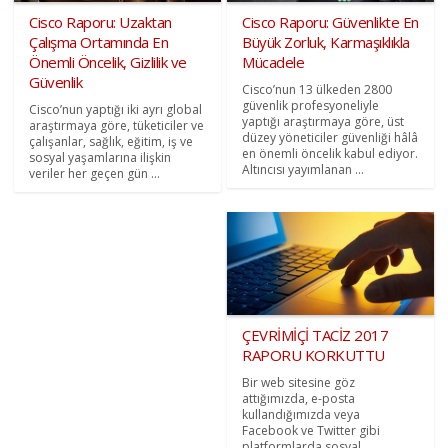
Cisco Raporu: Uzaktan
Cisco Raporu: Güvenlikte En
Çalışma Ortamında En
Büyük Zorluk, Karmaşıklıkla
Önemli Öncelik, Gizlilik ve
Mücadele
Güvenlik
Cisco’nun 13 ülkeden 2800
güvenlik profesyoneliyle
Cisco’nun yaptığı iki ayrı global
yaptığı araştırmaya göre, üst
araştırmaya göre, tüketiciler ve
düzey yöneticiler güvenliği hâlâ
çalışanlar, sağlık, eğitim, iş ve
en önemli öncelik kabul ediyor.
sosyal yaşamlarına ilişkin
Altıncısı yayımlanan ...
veriler her geçen gün ...
ÇEVRİMİÇİ TACİZ 2017
RAPORU KORKUTTU
Bir web sitesine göz
attığımızda, e-posta
kullandığımızda veya
Facebook ve Twitter gibi
platformlarda sosyal