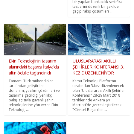
bir yapılan bankacılık sertifika
testlerini düzenli bir şekilde
geçip rakip çözümleri ...
Ekin Teknoloji’nin tasarım
ULUSLARARASI AKILLI
alanındaki başarısı İtalya’da
ŞEHİRLER KONFERANSI 3.
altın ödülle taçlandırıldı
KEZ DÜZENLENİYOR
Tamamı Türk mühendisler
Kamu Teknoloji Platformu
tarafından geliştirilen
tarafından 3.kez düzenlenecek
donanım, yazılım çözümleri ve
olan “Uluslararası Akıllı Şehirler
tasarıma getirdiği yenilikçi
Konferansı” 28-29 Mart 2018
bakış açısıyla güvenli şehir
tarihlerinde Ankara JW
teknolojilerine yön veren Ekin
Marriott’de gerçekleştirilecek.
Teknoloji, ...
“Küresel Başarı’nın ...