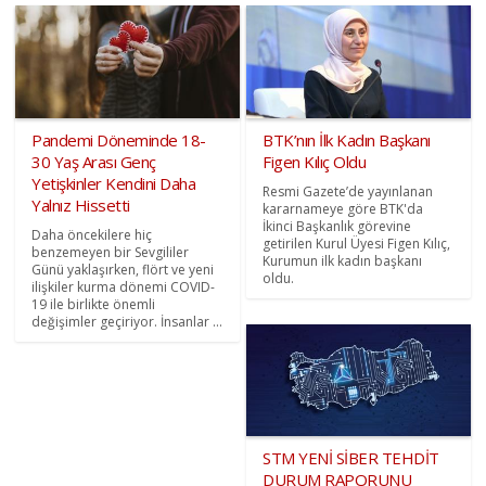
Pandemi Döneminde 18-
BTK’nın İlk Kadın Başkanı
30 Yaş Arası Genç
Figen Kılıç Oldu
Yetişkinler Kendini Daha
Resmi Gazete’de yayınlanan
Yalnız Hissetti
kararnameye göre BTK'da
İkinci Başkanlık görevine
Daha öncekilere hiç
getirilen Kurul Üyesi Figen Kılıç,
benzemeyen bir Sevgililer
Kurumun ilk kadın başkanı
Günü yaklaşırken, flört ve yeni
oldu.
ilişkiler kurma dönemi COVID-
19 ile birlikte önemli
değişimler geçiriyor. İnsanlar ...
STM YENİ SİBER TEHDİT
DURUM RAPORUNU