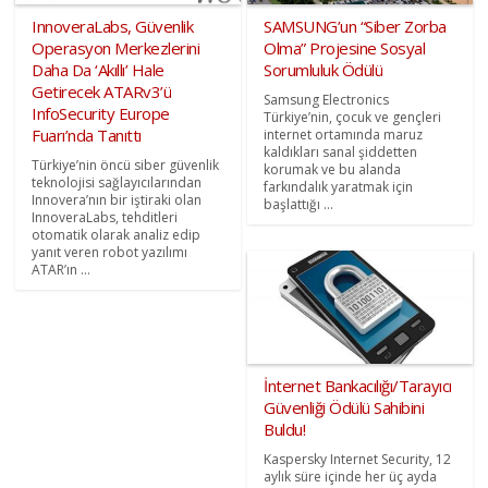
InnoveraLabs, Güvenlik
SAMSUNG’un “Siber Zorba
Operasyon Merkezlerini
Olma” Projesine Sosyal
Daha Da ‘Akıllı’ Hale
Sorumluluk Ödülü
Getirecek ATARv3’ü
Samsung Electronics
InfoSecurity Europe
Türkiye’nin, çocuk ve gençleri
Fuarı’nda Tanıttı
internet ortamında maruz
kaldıkları sanal şiddetten
Türkiye’nin öncü siber güvenlik
korumak ve bu alanda
teknolojisi sağlayıcılarından
farkındalık yaratmak için
Innovera’nın bir iştiraki olan
başlattığı ...
InnoveraLabs, tehditleri
otomatik olarak analiz edip
yanıt veren robot yazılımı
ATAR’ın ...
İnternet Bankacılığı/Tarayıcı
Güvenliği Ödülü Sahibini
Buldu!
Kaspersky Internet Security, 12
aylık süre içinde her üç ayda