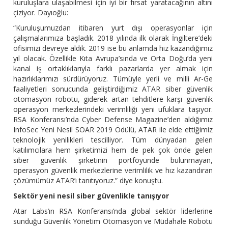
kuruluşlara ulaşabilmesi için iyi bir fırsat yaratacağının altını
çiziyor. Dayıoğlu:
“Kuruluşumuzdan itibaren yurt dışı operasyonlar için
çalışmalarımıza başladık. 2018 yılında ilk olarak İngiltere’deki
ofisimizi devreye aldık. 2019 ise bu anlamda hız kazandığımız
yıl olacak. Özellikle Kıta Avrupa’sında ve Orta Doğu’da yeni
kanal iş ortaklıklarıyla farklı pazarlarda yer almak için
hazırlıklarımızı sürdürüyoruz. Tümüyle yerli ve milli Ar-Ge
faaliyetleri sonucunda geliştirdiğimiz ATAR siber güvenlik
otomasyon robotu, giderek artan tehditlere karşı güvenlik
operasyon merkezlerindeki verimliliği yeni ufuklara taşıyor.
RSA Konferansı’nda Cyber Defense Magazine’den aldığımız
InfoSec Yeni Nesil SOAR 2019 Ödülü, ATAR ile elde ettiğimiz
teknolojik yenilikleri tescilliyor. Tüm dünyadan gelen
katılımcılara hem şirketimizi hem de pek çok önde gelen
siber güvenlik şirketinin portföyünde bulunmayan,
operasyon güvenlik merkezlerine verimlilik ve hız kazandıran
çözümümüz ATAR’ı tanıtıyoruz.” diye konuştu.
Sektör yeni nesil siber güvenlikle tanışıyor
Atar Labs’ın RSA Konferansı’nda global sektör liderlerine
sunduğu Güvenlik Yönetim Otomasyon ve Müdahale Robotu