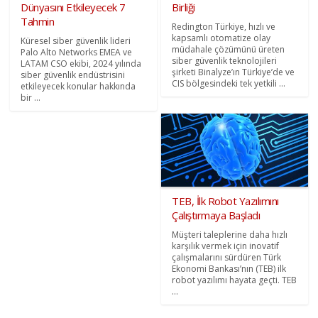
Dünyasını Etkileyecek 7
Birliği
Tahmin
Redington Türkiye, hızlı ve
kapsamlı otomatize olay
Küresel siber güvenlik lideri
müdahale çözümünü üreten
Palo Alto Networks EMEA ve
siber güvenlik teknolojileri
LATAM CSO ekibi, 2024 yılında
şirketi Binalyze’ın Türkiye’de ve
siber güvenlik endüstrisini
CIS bölgesindeki tek yetkili ...
etkileyecek konular hakkında
bir ...
TEB, İlk Robot Yazılımını
Çalıştırmaya Başladı
Müşteri taleplerine daha hızlı
karşılık vermek için inovatif
çalışmalarını sürdüren Türk
Ekonomi Bankası’nın (TEB) ilk
robot yazılımı hayata geçti. TEB
...