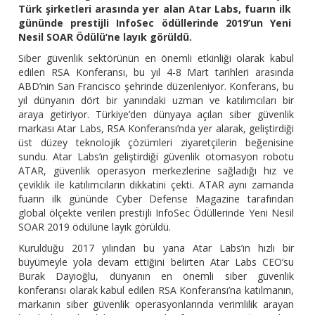
Türk şirketleri arasında yer alan Atar Labs, fuarın ilk
gününde prestijli InfoSec ödüllerinde 2019’un Yeni
Nesil SOAR Ödülü’ne layık görüldü.
Siber güvenlik sektörünün en önemli etkinliği olarak kabul
edilen RSA Konferansı, bu yıl 4-8 Mart tarihleri arasında
ABD’nin San Francisco şehrinde düzenleniyor. Konferans, bu
yıl dünyanın dört bir yanındaki uzman ve katılımcıları bir
araya getiriyor. Türkiye’den dünyaya açılan siber güvenlik
markası Atar Labs, RSA Konferansı’nda yer alarak, geliştirdiği
üst düzey teknolojik çözümleri ziyaretçilerin beğenisine
sundu. Atar Labs’ın geliştirdiği güvenlik otomasyon robotu
ATAR, güvenlik operasyon merkezlerine sağladığı hız ve
çeviklik ile katılımcıların dikkatini çekti. ATAR aynı zamanda
fuarın ilk gününde Cyber Defense Magazine tarafından
global ölçekte verilen prestijli InfoSec Ödüllerinde Yeni Nesil
SOAR 2019 ödülüne layık görüldü.
Kurulduğu 2017 yılından bu yana Atar Labs’ın hızlı bir
büyümeyle yola devam ettiğini belirten Atar Labs CEO’su
Burak Dayıoğlu, dünyanın en önemli siber güvenlik
konferansı olarak kabul edilen RSA Konferansı’na katılmanın,
markanın siber güvenlik operasyonlarında verimlilik arayan