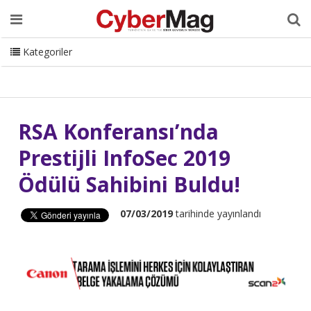
Ana Sayfa
Hakkımızda
Dergi
Editörden
Yazarlar
Danışmanlık
ISC Turkey
Sizden Gelenler
İletişim
Kategoriler
CyberMag Logo
RSA Konferansı’nda
Prestijli InfoSec 2019
Ödülü Sahibini Buldu!
07/03/2019
tarihinde yayınlandı