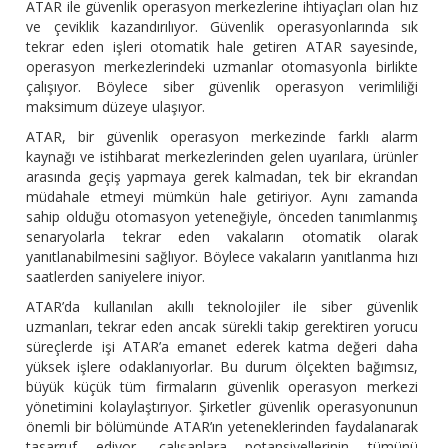
ATAR ile güvenlik operasyon merkezlerine ihtiyaçları olan hız
ve çeviklik kazandırılıyor. Güvenlik operasyonlarında sık
tekrar eden işleri otomatik hale getiren ATAR sayesinde,
operasyon merkezlerindeki uzmanlar otomasyonla birlikte
çalışıyor. Böylece siber güvenlik operasyon verimliliği
maksimum düzeye ulaşıyor.
ATAR, bir güvenlik operasyon merkezinde farklı alarm
kaynağı ve istihbarat merkezlerinden gelen uyarılara, ürünler
arasında geçiş yapmaya gerek kalmadan, tek bir ekrandan
müdahale etmeyi mümkün hale getiriyor. Aynı zamanda
sahip olduğu otomasyon yeteneğiyle, önceden tanımlanmış
senaryolarla tekrar eden vakaların otomatik olarak
yanıtlanabilmesini sağlıyor. Böylece vakaların yanıtlanma hızı
saatlerden saniyelere iniyor.
ATAR’da kullanılan akıllı teknolojiler ile siber güvenlik
uzmanları, tekrar eden ancak sürekli takip gerektiren yorucu
süreçlerde işi ATAR’a emanet ederek katma değeri daha
yüksek işlere odaklanıyorlar. Bu durum ölçekten bağımsız,
büyük küçük tüm firmaların güvenlik operasyon merkezi
yönetimini kolaylaştırıyor. Şirketler güvenlik operasyonunun
önemli bir bölümünde ATAR’ın yeteneklerinden faydalanarak
tasarruf ediyor, çalışanlara potansiyellerinin tümünü