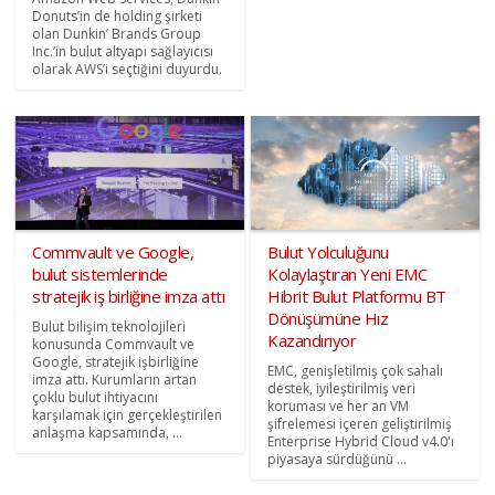
Donuts’in de holding şirketi
olan Dunkin’ Brands Group
Inc.’in bulut altyapı sağlayıcısı
olarak AWS’i seçtiğini duyurdu.
Commvault ve Google,
Bulut Yolculuğunu
bulut sistemlerinde
Kolaylaştıran Yeni EMC
stratejik iş birliğine imza attı
Hibrit Bulut Platformu BT
Dönüşümüne Hız
Bulut bilişim teknolojileri
Kazandırıyor
konusunda Commvault ve
Google, stratejik işbirliğine
EMC, genişletilmiş çok sahalı
imza attı. Kurumların artan
destek, iyileştirilmiş veri
çoklu bulut ihtiyacını
koruması ve her an VM
karşılamak için gerçekleştirilen
şifrelemesi içeren geliştirilmiş
anlaşma kapsamında, ...
Enterprise Hybrid Cloud v4.0'ı
piyasaya sürdüğünü ...