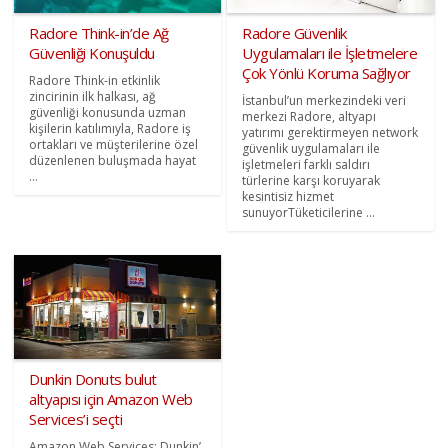
Radore Think-in’de Ağ
Radore Güvenlik
Güvenliği Konuşuldu
Uygulamaları ile İşletmelere
Çok Yönlü Koruma Sağlıyor
Radore Think-in etkinlik
zincirinin ilk halkası, ağ
İstanbul’un merkezindeki veri
güvenliği konusunda uzman
merkezi Radore, altyapı
kişilerin katılımıyla, Radore iş
yatırımı gerektirmeyen network
ortakları ve müşterilerine özel
güvenlik uygulamaları ile
düzenlenen buluşmada hayat
işletmeleri farklı saldırı
...
türlerine karşı koruyarak
kesintisiz hizmet
sunuyorTüketicilerine ...
Dunkin Donuts bulut
altyapısı için Amazon Web
Services’i seçti
Amazon Web Services; Dunkin’