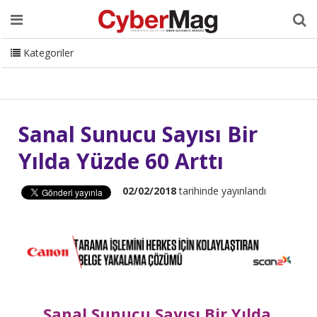
Ana Sayfa
Hakkımızda
Dergi
Editörden
Yazarlar
Danışmanlık
ISC Turkey
Sizden Gelenler
İletişim
Kategoriler
CyberMag Logo
Sanal Sunucu Sayısı Bir
Yılda Yüzde 60 Arttı
02/02/2018
tarihinde yayınlandı
Sanal Sunucu Sayısı Bir Yılda