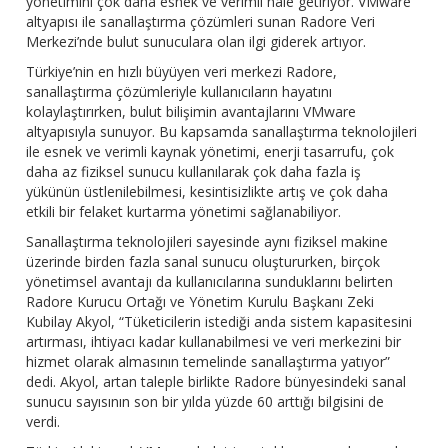
yönetimini çok daha esnek ve verimli hale getiriyor. VMware
altyapısı ile sanallaştırma çözümleri sunan Radore Veri
Merkezi’nde bulut sunuculara olan ilgi giderek artıyor.
Türkiye’nin en hızlı büyüyen veri merkezi Radore,
sanallaştırma çözümleriyle kullanıcıların hayatını
kolaylaştırırken, bulut bilişimin avantajlarını VMware
altyapısıyla sunuyor. Bu kapsamda sanallaştırma teknolojileri
ile esnek ve verimli kaynak yönetimi, enerji tasarrufu, çok
daha az fiziksel sunucu kullanılarak çok daha fazla iş
yükünün üstlenilebilmesi, kesintisizlikte artış ve çok daha
etkili bir felaket kurtarma yönetimi sağlanabiliyor.
Sanallaştırma teknolojileri sayesinde aynı fiziksel makine
üzerinde birden fazla sanal sunucu oluştururken, birçok
yönetimsel avantajı da kullanıcılarına sunduklarını belirten
Radore Kurucu Ortağı ve Yönetim Kurulu Başkanı Zeki
Kubilay Akyol, “Tüketicilerin istediği anda sistem kapasitesini
artırması, ihtiyacı kadar kullanabilmesi ve veri merkezini bir
hizmet olarak almasının temelinde sanallaştırma yatıyor”
dedi. Akyol, artan taleple birlikte Radore bünyesindeki sanal
sunucu sayısının son bir yılda yüzde 60 arttığı bilgisini de
verdi.