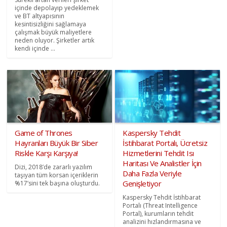
içinde depolayıp yedeklemek
ve BT altyapısının
kesintisizliğini sağlamaya
çalışmak büyük maliyetlere
neden oluyor. Şirketler artık
kendi içinde ...
Game of Thrones
Kaspersky Tehdit
Hayranları Büyük Bir Siber
İstihbarat Portalı, Ücretsiz
Riskle Karşı Karşıya!
Hizmetlerini Tehdit Isı
Haritası Ve Analistler İçin
Dizi, 2018’de zararlı yazılım
Daha Fazla Veriyle
taşıyan tüm korsan içeriklerin
Genişletiyor
%17’sini tek başına oluşturdu.
Kaspersky Tehdit İstihbarat
Portalı (Threat Intelligence
Portal), kurumların tehdit
analizini hızlandırmasına ve