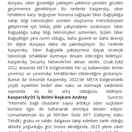
dünyası, siber güvenliğe yaklaşım şeklimizi yeniden gözden
geçirmemizi gerektiriyor. Bu nedenle Kaspersky, siber
tehditlere karşı 'doğuştan' koruma sağlayan Siber Bağışıklığa
sahip bilgi teknolojileri ürünleri oluşturma metodolojisini
geliştirmek için birkaç yıldır çalışmalarını sürdürüyor. Siber
Bağışıklığa sahip bilgi teknolojileri sistemleri, bizleri Siber
Bağışıklığın yeni norm olduğu, daha güvenli ve daha dirençli
bir dijital dünyaya daha da yakınlaştırıyor. Bu nedenle
Kaspersky, Siber Bağışıklık yaklaşımına dayalı stratejik
teknolojik ortaklıklar kurmaya devam edeceğini belirtiyor.
Kaspersky Security Network'ten alınan veriler, Ocak-Eylül
2022 arasında META bölgesindeki her üç kullanıcıdan birinin
çevrimiçi ve çevrimdışı tehditlerden etkilendiğini gösteriyor.
Bunun da ötesinde Kaspersky, 2022'de META bölgesindeki
çeşitli eyaletleri hedef alan kalıcı ve karmaşık saldırıların
sayısında da bir artış olduğunu bildiriyor.
KasperskyOS İş Birimi Başkanı Andrey
Suvorov
“İnternete bağlı cihazların sayısı arttıkça siber suçluların
bunlara ilgisi de katlanarak artmaya devam ediyor.
Uzmanlarımızın bu yıl 900'den fazla APT (Gelişmiş Kalıcı
Tehdit) grubu ve saldırı dalgasını takip ederken tanık olduğu
aktivite yoğunluğu göz önüne alındığında, 2023 yılının siber