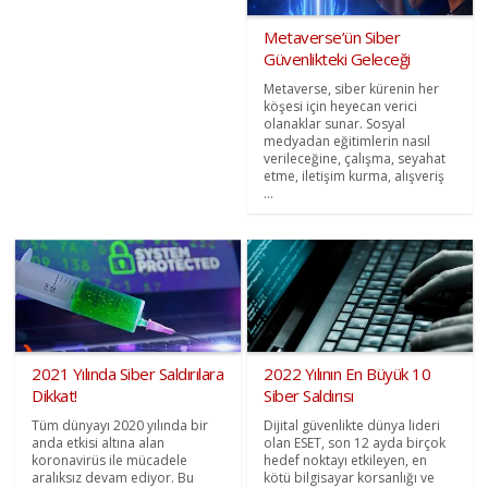
Metaverse’ün Siber
Güvenlikteki Geleceği
Metaverse, siber kürenin her
köşesi için heyecan verici
olanaklar sunar. Sosyal
medyadan eğitimlerin nasıl
verileceğine, çalışma, seyahat
etme, iletişim kurma, alışveriş
...
2021 Yılında Siber Saldırılara
2022 Yılının En Büyük 10
Dikkat!
Siber Saldırısı
Tüm dünyayı 2020 yılında bir
Dijital güvenlikte dünya lideri
anda etkisi altına alan
olan ESET, son 12 ayda birçok
koronavirüs ile mücadele
hedef noktayı etkileyen, en
aralıksız devam ediyor. Bu
kötü bilgisayar korsanlığı ve