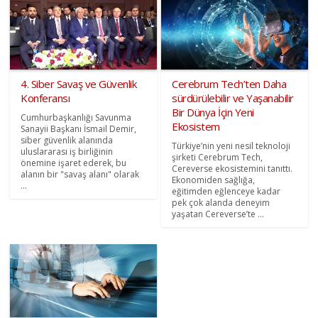
4. Siber Savaş ve Güvenlik
Cerebrum Tech’ten Daha
Konferansı
sürdürülebilir ve Yaşanabilir
Bir Dünya İçin Yeni
Cumhurbaşkanlığı Savunma
Ekosistem
Sanayii Başkanı İsmail Demir,
siber güvenlik alanında
Türkiye’nin yeni nesil teknoloji
uluslararası iş birliğinin
şirketi Cerebrum Tech,
önemine işaret ederek, bu
Cereverse ekosistemini tanıttı.
alanın bir "savaş alanı" olarak
Ekonomiden sağlığa,
...
eğitimden eğlenceye kadar
pek çok alanda deneyim
yaşatan Cereverse’te ...