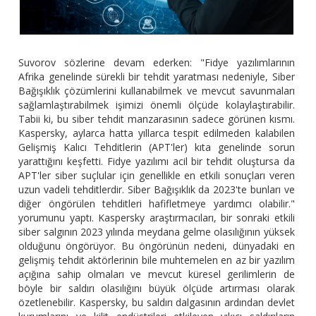
Suvorov sözlerine devam ederken: "Fidye yazılımlarının
Afrika genelinde sürekli bir tehdit yaratması nedeniyle, Siber
Bağışıklık çözümlerini kullanabilmek ve mevcut savunmaları
sağlamlaştırabilmek işimizi önemli ölçüde kolaylaştırabilir.
Tabii ki, bu siber tehdit manzarasının sadece görünen kısmı.
Kaspersky, aylarca hatta yıllarca tespit edilmeden kalabilen
Gelişmiş Kalıcı Tehditlerin (APT'ler) kıta genelinde sorun
yarattığını keşfetti. Fidye yazılımı acil bir tehdit oluştursa da
APT'ler siber suçlular için genellikle en etkili sonuçları veren
uzun vadeli tehditlerdir. Siber Bağışıklık da 2023'te bunları ve
diğer öngörülen tehditleri hafifletmeye yardımcı olabilir."
yorumunu yaptı. Kaspersky araştırmacıları, bir sonraki etkili
siber salgının 2023 yılında meydana gelme olasılığının yüksek
olduğunu öngörüyor. Bu öngörünün nedeni, dünyadaki en
gelişmiş tehdit aktörlerinin bile muhtemelen en az bir yazılım
açığına sahip olmaları ve mevcut küresel gerilimlerin de
böyle bir saldırı olasılığını büyük ölçüde artırması olarak
özetlenebilir. Kaspersky, bu saldırı dalgasının ardından devlet