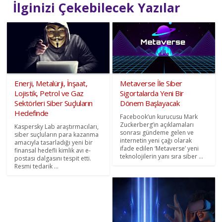
İlginizi Çekebilecek Yazılar
Enerji, Metalürji, İnşaat,
Metaverse İle Siber
Lojistik, Petrol ve Gaz
Sigortalarda Yeni Bir
Sektörleri Siber Suçluların
Dönem Başlayacak
Hedefinde
Facebook’un kurucusu Mark
Zuckerberg’in açıklamaları
Kaspersky Lab araştırmacıları,
sonrası gündeme gelen ve
siber suçluların para kazanma
internetin yeni çağı olarak
amacıyla tasarladığı yeni bir
ifade edilen ‘Metaverse’ yeni
finansal hedefli kimlik avı e-
teknolojilerin yanı sıra siber ...
postası dalgasını tespit etti.
Resmi tedarik ...