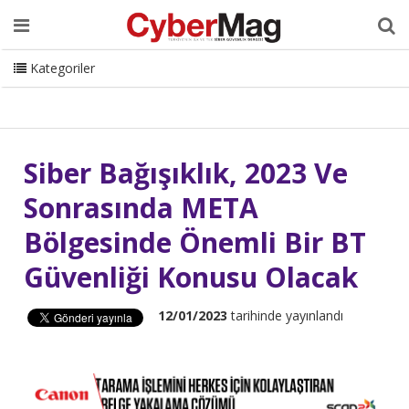
Ana Sayfa
Hakkımızda
Dergi
Editörden
Yazarlar
Danışmanlık
ISC Turkey
Sizden Gelenler
İletişim
Kategoriler
CyberMag Logo
Siber Bağışıklık, 2023 Ve
Sonrasında META
Bölgesinde Önemli Bir BT
Güvenliği Konusu Olacak
12/01/2023
tarihinde yayınlandı