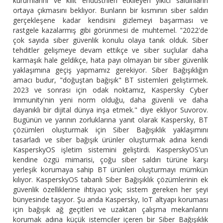
kurumlarını ve kilit endüstrileri etkileyen yıkıcı saldırıların
ortaya çıkmasını bekliyor. Bunların bir kısmının siber saldırı
gerçekleşene kadar kendisini gizlemeyi başarması ve
rastgele kazalarmış gibi görünmesi de muhtemel. "2022'de
çok sayıda siber güvenlik konulu olaya tanık olduk. Siber
tehditler gelişmeye devam ettikçe ve siber suçlular daha
karmaşık hale geldikçe, hata payı olmayan bir siber güvenlik
yaklaşımına geçiş yapmamız gerekiyor. Siber Bağışıklığın
amacı budur, "doğuştan bağışık" BT sistemleri geliştirmek.
2023 ve sonrası için odak noktamız, Kaspersky Cyber
Immunity'nin yeni norm olduğu, daha güvenli ve daha
dayanıklı bir dijital dünya inşa etmek." diye ekliyor Suvorov.
Bugünün ve yarının zorluklarına yanıt olarak Kaspersky, BT
çözümleri oluşturmak için Siber Bağışıklık yaklaşımını
tasarladı ve siber bağışık ürünler oluşturmak adına kendi
KasperskyOS işletim sistemini geliştirdi. KasperskyOS'un
kendine özgü mimarisi, çoğu siber saldırı türüne karşı
yerleşik korumaya sahip BT ürünleri oluşturmayı mümkün
kılıyor. KasperskyOS tabanlı Siber Bağışıklık çözümlerinin ek
güvenlik özelliklerine ihtiyacı yok; sistem gereken her şeyi
bünyesinde taşıyor. Şu anda Kaspersky, IoT altyapı koruması
için bağışık ağ geçitleri ve uzaktan çalışma mekanlarını
korumak adına küçük istemciler içeren bir Siber Bağışıklık