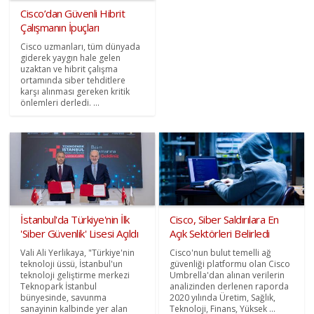
Cisco’dan Güvenli Hibrit
Çalışmanın İpuçları
Cisco uzmanları, tüm dünyada
giderek yaygın hale gelen
uzaktan ve hibrit çalışma
ortamında siber tehditlere
karşı alınması gereken kritik
önlemleri derledi. ...
İstanbul'da Türkiye'nin İlk
Cisco, Siber Saldırılara En
'Siber Güvenlik' Lisesi Açıldı
Açık Sektörleri Belirledi
Vali Ali Yerlikaya, "Türkiye'nin
Cisco'nun bulut temelli ağ
teknoloji üssü, İstanbul'un
güvenliği platformu olan Cisco
teknoloji geliştirme merkezi
Umbrella'dan alınan verilerin
Teknopark İstanbul
analizinden derlenen raporda
bünyesinde, savunma
2020 yılında Üretim, Sağlık,
sanayinin kalbinde yer alan
Teknoloji, Finans, Yüksek ...