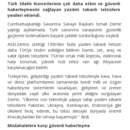
Türk Silahlı Kuvvetlerinin çok daha etkin ve güvenli
haberleşmesini sağlayan yazılım tabanlı telsizlere
yenileri eklendi.
Cumhurbaşkanlığı Savunma Sanayii Başkanı İsmail Demir
yaptığı açıklamada, Türk savunma sanayisinin güvenlik
güçlerine teslimatlarını başarılı şekilde sürdürdüğünü söyledi.
ASELSAN'ın ürettiği 1300’den fazla yazılım tabanlı telsizin
daha TSK’ye teslim edildiğini bildiren Demir, sırt, araç ve
sabit tipteki telsizlerle TSK’nin ortak milli kriptolu, elektronik
harp korumalı, yüksek hızlı telsiz veri ağı ihtiyacının
karşılanacağını belirtti.
Türkiye'nin, geliştirdiği yazılım tabanlı telsizleriyle kara, hava
ve deniz platformlarının tamamında kendi milli ve özgün
haberleşme sistemlerini tasarlayan, geliştiren ve üreten
dünyadaki sayılı ülke arasında yerini aldığını vurgulayan
Demir, "Ülkemiz son teknolojik yapıya sahip yazılım tabanlı
telsizlerini Pakistan, Ukrayna, Azerbaycan, Endonezya gibi
ülkelere ihraç ederek, bu telsiz ailesiyle dünyada önemli
ihracatçılardan biri olmayı başarmıştır." dedi.
Müdahalelere karşı güvenli haberleşme