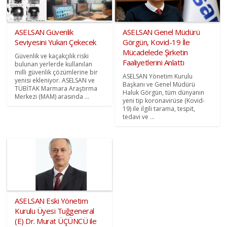
ASELSAN Güvenlik
ASELSAN Genel Müdürü
Seviyesini Yukarı Çekecek
Görgün, Kovid-19 İle
Mücadelede Şirketin
Güvenlik ve kaçakçılık riski
Faaliyetlerini Anlattı
bulunan yerlerde kullanılan
milli güvenlik çözümlerine bir
ASELSAN Yönetim Kurulu
yenisi ekleniyor. ASELSAN ve
Başkanı ve Genel Müdürü
TÜBİTAK Marmara Araştırma
Haluk Görgün, tüm dünyanın
Merkezi (MAM) arasında ...
yeni tip koronavirüse (Kovid-
19) ile ilgili tarama, tespit,
tedavi ve ...
ASELSAN Eski Yönetim
Kurulu Üyesi Tuğgeneral
(E) Dr. Murat ÜÇÜNCÜ ile