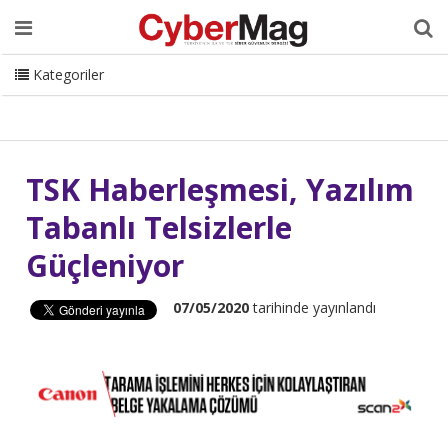
Ana Sayfa
Hakkımızda
Dergi
Editörden
Yazarlar
Danışmanlık
ISC Turkey
Sizden Gelenler
İletişim
Kategoriler
CyberMag Logo
TSK Haberleşmesi, Yazılım
Tabanlı Telsizlerle
Güçleniyor
07/05/2020
tarihinde yayınlandı