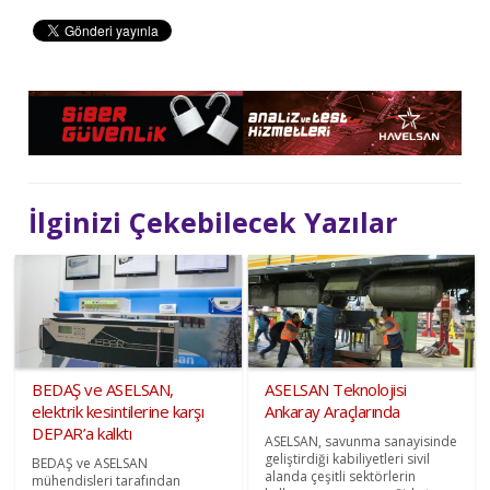
İlginizi Çekebilecek Yazılar
BEDAŞ ve ASELSAN,
ASELSAN Teknolojisi
elektrik kesintilerine karşı
Ankaray Araçlarında
DEPAR’a kalktı
ASELSAN, savunma sanayisinde
geliştirdiği kabiliyetleri sivil
BEDAŞ ve ASELSAN
alanda çeşitli sektörlerin
mühendisleri tarafından