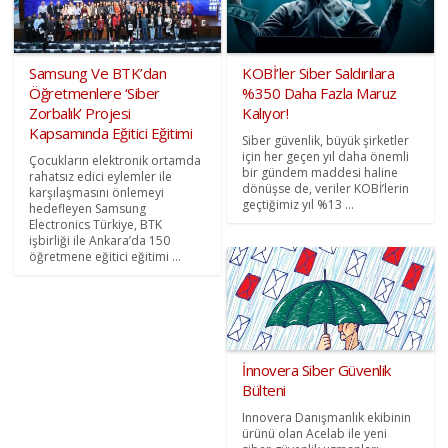
Samsung Ve BTK’dan
KOBİ’ler Siber Saldırılara
Öğretmenlere ‘Siber
%350 Daha Fazla Maruz
Zorbalık’ Projesi
Kalıyor!
Kapsamında Eğitici Eğitimi
Siber güvenlik, büyük şirketler
için her geçen yıl daha önemli
Çocukların elektronik ortamda
bir gündem maddesi haline
rahatsız edici eylemler ile
dönüşse de, veriler KOBİ’lerin
karşılaşmasını önlemeyi
geçtiğimiz yıl %13 ...
hedefleyen Samsung
Electronics Türkiye, BTK
işbirliği ile Ankara’da 150
öğretmene eğitici eğitimi ...
İnnovera Siber Güvenlik
Bülteni
Innovera Danışmanlık ekibinin
ürünü olan Acelab ile yeni