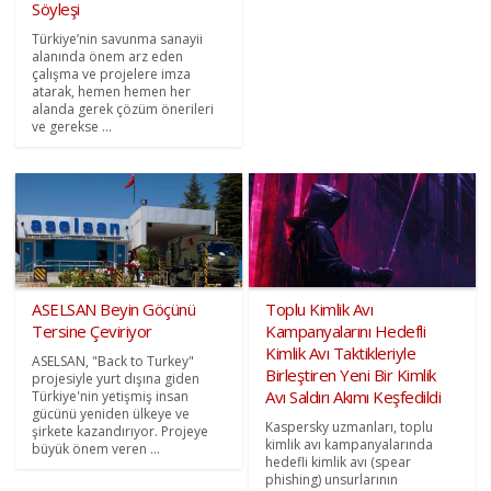
Söyleşi
Türkiye’nin savunma sanayii
alanında önem arz eden
çalışma ve projelere imza
atarak, hemen hemen her
alanda gerek çözüm önerileri
ve gerekse ...
ASELSAN Beyin Göçünü
Toplu Kimlik Avı
Tersine Çeviriyor
Kampanyalarını Hedefli
Kimlik Avı Taktikleriyle
ASELSAN, "Back to Turkey"
Birleştiren Yeni Bir Kimlik
projesiyle yurt dışına giden
Avı Saldırı Akımı Keşfedildi
Türkiye'nin yetişmiş insan
gücünü yeniden ülkeye ve
Kaspersky uzmanları, toplu
şirkete kazandırıyor. Projeye
kimlik avı kampanyalarında
büyük önem veren ...
hedefli kimlik avı (spear
phishing) unsurlarının