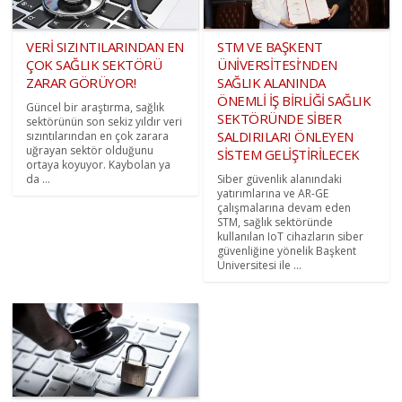
VERİ SIZINTILARINDAN EN
STM VE BAŞKENT
ÇOK SAĞLIK SEKTÖRÜ
ÜNİVERSİTESİ’NDEN
ZARAR GÖRÜYOR!
SAĞLIK ALANINDA
ÖNEMLİ İŞ BİRLİĞİ SAĞLIK
Güncel bir araştırma, sağlık
SEKTÖRÜNDE SİBER
sektörünün son sekiz yıldır veri
SALDIRILARI ÖNLEYEN
sızıntılarından en çok zarara
uğrayan sektör olduğunu
SİSTEM GELİŞTİRİLECEK
ortaya koyuyor. Kaybolan ya
da ...
Siber güvenlik alanındaki
yatırımlarına ve AR-GE
çalışmalarına devam eden
STM, sağlık sektöründe
kullanılan IoT cihazların siber
güvenliğine yönelik Başkent
Üniversitesi ile ...