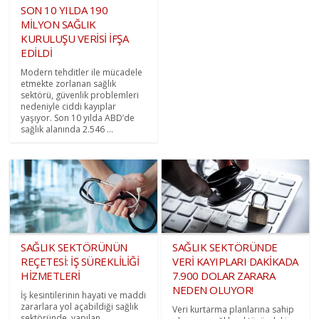
SON 10 YILDA 190
MİLYON SAĞLIK
KURULUŞU VERİSİ İFŞA
EDİLDİ
Modern tehditler ile mücadele
etmekte zorlanan sağlık
sektörü, güvenlik problemleri
nedeniyle ciddi kayıplar
yaşıyor. Son 10 yılda ABD’de
sağlık alanında 2.546 ...
SAĞLIK SEKTÖRÜNÜN
SAĞLIK SEKTÖRÜNDE
REÇETESİ: İŞ SÜREKLİLİĞİ
VERİ KAYIPLARI DAKİKADA
HİZMETLERİ
7.900 DOLAR ZARARA
NEDEN OLUYOR!
İş kesintilerinin hayati ve maddi
zararlara yol açabildiği sağlık
Veri kurtarma planlarına sahip
sektöründe, yapılan