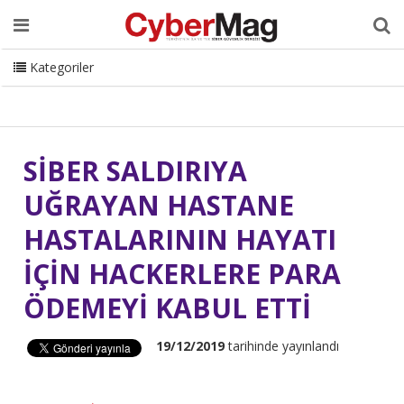
Ana Sayfa
Hakkımızda
Dergi
Editörden
Yazarlar
Danışmanlık
ISC Turkey
Sizden Gelenler
İletişim
Kategoriler
CyberMag Logo
SİBER SALDIRIYA
UĞRAYAN HASTANE
HASTALARININ HAYATI
İÇİN HACKERLERE PARA
ÖDEMEYİ KABUL ETTİ
19/12/2019
tarihinde yayınlandı