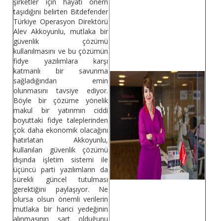
şirketler için hayati önem
taşıdığını belirten Bitdefender
Türkiye Operasyon Direktörü
Alev Akkoyunlu, mutlaka bir
güvenlik çözümü
kullanılmasını ve bu çözümün
fidye yazılımlara karşı
katmanlı bir savunma
sağladığından emin
olunmasını tavsiye ediyor.
Böyle bir çözüme yönelik
makul bir yatırımın ciddi
boyuttaki fidye taleplerinden
çok daha ekonomik olacağını
hatırlatan Akkoyunlu,
kullanılan güvenlik çözümü
dışında işletim sistemi ile
üçüncü parti yazılımların da
sürekli güncel tutulması
gerektiğini paylaşıyor. Ne
olursa olsun önemli verilerin
mutlaka bir harici yedeğinin
alınmasının şart olduğunu