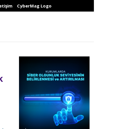
letişim
CyberMag Logo
k