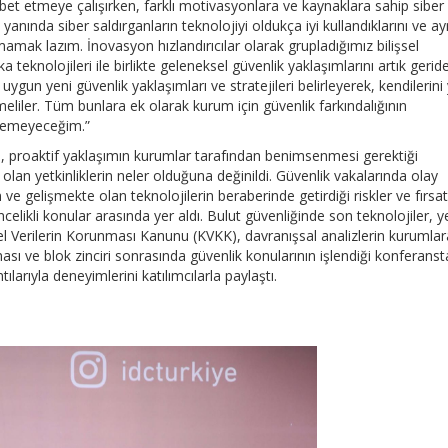
et etmeye çalışırken, farklı motivasyonlara ve kaynaklara sahip siber
anında siber saldırganların teknolojiyi oldukça iyi kullandıklarını ve ay
mamak lazım. İnovasyon hızlandırıcılar olarak grupladığımız bilişsel
a teknolojileri ile birlikte geleneksel güvenlik yaklaşımlarını artık gerid
uygun yeni güvenlik yaklaşımları ve stratejileri belirleyerek, kendilerini
eliler. Tüm bunlara ek olarak kurum için güvenlik farkındalığının
eçemeyeceğim.”
kin, proaktif yaklaşımın kurumlar tarafından benimsenmesi gerektiği
 olan yetkinliklerin neler olduğuna değinildi. Güvenlik vakalarında olay
e gelişmekte olan teknolojilerin beraberinde getirdiği riskler ve fırsat
celikli konular arasında yer aldı. Bulut güvenliğinde son teknolojiler, y
el Verilerin Korunması Kanunu (KVKK), davranışsal analizlerin kurumlar
ası ve blok zinciri sonrasında güvenlik konularının işlendiği konferanst
larıyla deneyimlerini katılımcılarla paylaştı.