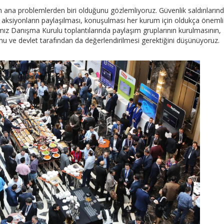
ın ana problemlerden biri olduğunu gözlemliyoruz. Güvenlik saldırıların
aksiyonların paylaşılması, konuşulması her kurum için oldukça önemli
ığımız Danışma Kurulu toplantılarında paylaşım gruplarının kurulmasının,
ğunu ve devlet tarafından da değerlendirilmesi gerektiğini düşünüyoruz.