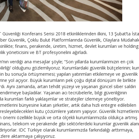
Güvenliği Konferans Serisi 2018 etkinliklerinden ilkini, 13 Şubat’ta İst
ber Güvenlik, Çoklu Bulut Platformlarında Güvenlik, Olaylara Müdahal
etkinlikte; finans, perakende, üretim, hizmet, devlet kurumları ve holding
ik yöneticisini ve BT profesyonelini ağırladı.
’nın verdiği ana mesajlar şöyle; “Son yıllarda kurumlarımızın en çok
lirliği’ olduğunu gözlemliyoruz. Kurumlardaki güvenlik bütçelerinin; k
in bu sonuçla örtüşmemesi; yapılan yatırımları etkilemeye ve güvenlik
erine yol açıyor. Büyük kurumların pek çoğu dijital dönüşüm ile birlikte
ırdı. Aynı zamanda, artan tehdit yüzeyi ve yaşanan güncel siber saldırı
erlendirmeye başladılar. Yaşanan acı tecrübelerle, bilgi güvenliğinin
kurumları farklı yaklaşımlar ve stratejiler izlemeye yöneltiyor.
zmetlerini bünyesine katan şirketler, artık daha hızlı entegre edilebilen
esleyebilecekleri kutu çözümlere yatırım yapıyor. Güvenlik hizmetleri
iğin önemi özellikle büyük ve orta ölçekli kurumlarımızda oldukça artmış
 finans, telekom ve perakende gibi sektörlerdeki kurumlar güvenlik alan
iriyorlar. IDC Türkiye olarak kurumlarımızda farkındalığı arttırmaya,
izlere aktarmaya çalışıyoruz.