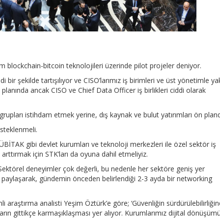
blockchain-bitcoin teknolojileri üzerinde pilot projeler deniyor.
i bir şekilde tartışılıyor ve CISO’larımız iş birimleri ve üst yönetimle ya
planında ancak CISO ve Chief Data Officer iş birlikleri ciddi olarak
rupları istihdam etmek yerine, dış kaynak ve bulut yatırımları ön plan
steklenmeli.
TÜBİTAK gibi devlet kurumları ve teknoloji merkezleri ile özel sektör iş
ğı arttırmak için STK’ları da oyuna dahil etmeliyiz.
 Sektörel deneyimler çok değerli, bu nedenle her sektöre geniş yer
ni paylaşarak, gündemin önceden belirlendiği 2-3 ayda bir networking
 araştırma analisti Yeşim Öztürk’e göre; ‘Güvenliğin sürdürülebilirliği
ıların gittikçe karmaşıklaşması yer alıyor. Kurumlarımız dijital dönüşüm