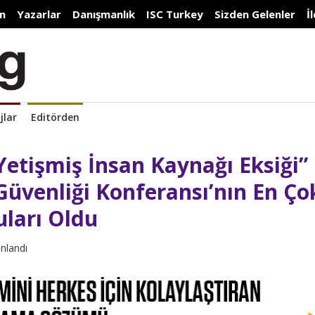
n
Yazarlar
Danışmanlık
ISC Turkey
Sizden Gelenler
İ
jlar
Editörden
 Yetişmiş İnsan Kaynağı Eksiği”
Güvenliği Konferansı’nın En Ço
ları Oldu
ınlandı