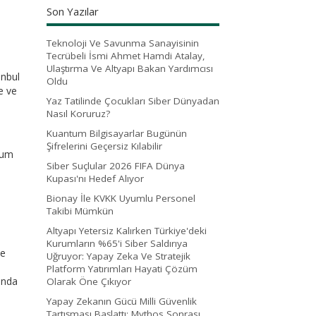
Son Yazılar
Teknoloji Ve Savunma Sanayisinin
Tecrübeli İsmi Ahmet Hamdi Atalay,
Ulaştırma Ve Altyapı Bakan Yardımcısı
anbul
Oldu
e ve
Yaz Tatilinde Çocukları Siber Dünyadan
Nasıl Koruruz?
Kuantum Bilgisayarlar Bugünün
Şifrelerini Geçersiz Kılabilir
urum
Siber Suçlular 2026 FIFA Dünya
Kupası'nı Hedef Alıyor
Bionay İle KVKK Uyumlu Personel
Takibi Mümkün
Altyapı Yetersiz Kalırken Türkiye'deki
Kurumların %65'i Siber Saldırıya
ne
Uğruyor: Yapay Zeka Ve Stratejik
Platform Yatırımları Hayati Çözüm
ında
Olarak Öne Çıkıyor
Yapay Zekanın Gücü Milli Güvenlik
Tartışması Başlattı: Mythos Sonrası