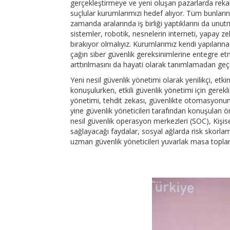
gerçekleştirmeye ve yeni oluşan pazarlarda rekab
suçlular kurumlarımızı hedef alıyor. Tüm bunların y
zamanda aralarında iş birliği yaptıklarını da unut
sistemler, robotik, nesnelerin interneti, yapay zek
bırakıyor olmalıyız. Kurumlarımız kendi yapılarına 
çağın siber güvenlik gereksinimlerine entegre etm
arttırılmasını da hayati olarak tanımlamadan g
Yeni nesil güvenlik yönetimi olarak yenilikçi, et
konuşulurken, etkili güvenlik yönetimi için gerekli
yönetimi, tehdit zekası, güvenlikte otomasyonun v
yine güvenlik yöneticileri tarafından konuşulan ön
nesil güvenlik operasyon merkezleri (SOC), Kişis
sağlayacağı faydalar, sosyal ağlarda risk skorlam
uzman güvenlik yöneticileri yuvarlak masa toplantı