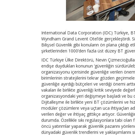
International Data Corporation (IDC) Türkiye, BT 
Wyndham Grand Levent Otel’de gerçekleştirdi. Si
Bilişsel Güvenlik gibi konuların ön plana çıktığı 
şirketlerinden 1000’den fazla üst düzey BT güvenl
IDC Türkiye Ülke Direktörü, Nevin Çizmecioğulları
endişe duydukları konunun ‘güvenliğin sürdürülebi
organizasyonu içerisinde güvenliğe verilen önem
birimlerinin stratejilerini tekrar gözden geçirmel
güvenliğe ayırdığı bütçeleri ve verdiği önemi artt
vakaları ile birlikte güvenliği kritik seviyede değ
organizasyondaki yeri değişmeye başladı ve bu da 
Dijitalleşme ile birlikte yeni BT çözümlerini ve hi
modüler çözümlere veya uçtan uca ihtiyaçları adr
verilen değer ve ihtiyaç gittikçe artıyor. Güvenl
durumda. Özellikle sıkı regülasyonlara tabi olan
öncü yatırımlar yaparak güvenlik pazarını yönlend
dünyadaki güvenlik trendlerini ve yaklaşımlarını s