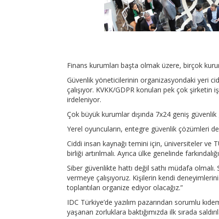
Finans kurumları başta olmak üzere, birçok kurum 
Güvenlik yöneticilerinin organizasyondaki yeri cidd
çalışıyor. KVKK/GDPR konuları pek çok şirketin iş 
irdeleniyor.
Çok büyük kurumlar dışında 7x24 geniş güvenlik g
Yerel oyuncuların, entegre güvenlik çözümleri de
Ciddi insan kaynağı temini için, üniversiteler ve 
birliği artırılmalı. Ayrıca ülke genelinde farkındalı
Siber güvenlikte hattı değil sathı müdafa olmalı.
vermeye çalışıyoruz. Kişilerin kendi deneyimleri
toplantıları organize ediyor olacağız.”
IDC Türkiye’de yazılım pazarından sorumlu kıdemli
yaşanan zorluklara baktığımızda ilk sırada saldır