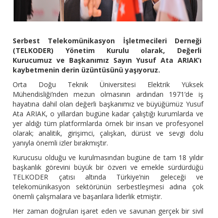
Serbest Telekomünikasyon İşletmecileri Derneği
(TELKODER) Yönetim Kurulu olarak, Değerli
Kurucumuz ve Başkanımız Sayın Yusuf Ata ARIAK’ı
kaybetmenin derin üzüntüsünü yaşıyoruz.
Orta Doğu Teknik Üniversitesi Elektrik Yüksek
Mühendisliği’nden mezun olmasının ardından 1971’de iş
hayatına dahil olan değerli başkanımız ve büyüğümüz Yusuf
Ata ARIAK, o yıllardan bugüne kadar çalıştığı kurumlarda ve
yer aldığı tüm platformlarda örnek bir insan ve profesyonel
olarak; analitik, girişimci, çalışkan, dürüst ve sevgi dolu
yanıyla önemli izler bırakmıştır.
Kurucusu olduğu ve kurulmasından bugüne de tam 18 yıldır
başkanlık görevini büyük bir özveri ve emekle sürdürdüğü
TELKODER çatısı altında Türkiye’nin geleceği ve
telekomünikasyon sektörünün serbestleşmesi adına çok
önemli çalışmalara ve başarılara liderlik etmiştir.
Her zaman doğruları işaret eden ve savunan gerçek bir sivil