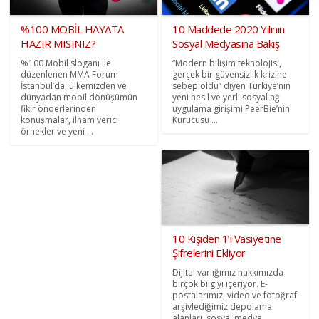
%100 MOBİL HAYATA
10 Maddede 2020 Yılının
HAZIR MISINIZ?
Sosyal Medyasına Bakış
%100 Mobil sloganı ile
“Modern bilişim teknolojisi,
düzenlenen MMA Forum
gerçek bir güvensizlik krizine
İstanbul’da, ülkemizden ve
sebep oldu” diyen Türkiye’nin
dünyadan mobil dönüşümün
yeni nesil ve yerli sosyal ağ
fikir önderlerinden
uygulama girişimi PeerBie’nin
konuşmalar, ilham verici
Kurucusu ...
örnekler ve yeni ...
10 Kişiden 1’i Vasiyetine
Şifrelerini Ekliyor
Dijital varlığımız hakkımızda
birçok bilgiyi içeriyor. E-
postalarımız, video ve fotoğraf
arşivlediğimiz depolama
alanları, sosyal medya