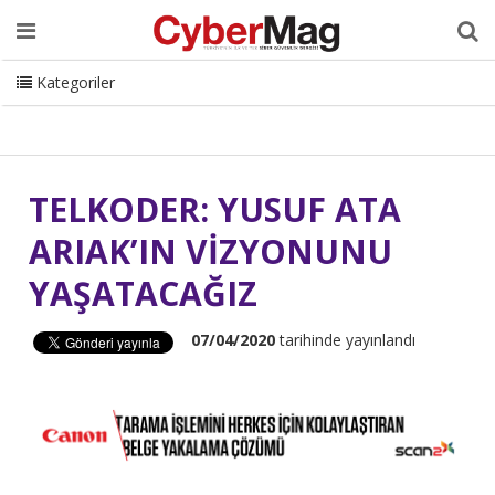
Ana Sayfa
Hakkımızda
Dergi
Editörden
Yazarlar
Danışmanlık
ISC Turkey
Sizden Gelenler
İletişim
Kategoriler
CyberMag Logo
TELKODER: YUSUF ATA
ARIAK’IN VİZYONUNU
YAŞATACAĞIZ
07/04/2020
tarihinde yayınlandı