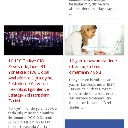
hesaplarımız, dizi ve film
aboneliklerimiz… Hayattayken
...
10. IDC Türkiye CIO
10 günlük bayram tatilinde
Zirvesi’nde; Lider BT
siber suç kurbanı
Yöneticileri; IDC Global
olmamanın 7 yolu
Analistleri ile Dijitalleşme,
Dünyanın en büyük antivirüs
Sektörlere Yön Veren
yazılım kuruluşlarından ESET,
Teknolojik Eğilimleri ve
Türkiye’de Kurban Bayramı
döneminde kullanıcıların siber
Stratejik Yol Haritalarını
suç kurbanı olmaması için
Tartıştı
önerilerde bulundu. “Özel
günler, ...
Türkiye’nin önde gelen 500‘den
fazla Bilişim liderinin katılımı
ile, onuncu IDC CIO Summit
2019 Zirvesi için 7-9 Nisan
tarihleri arasında Gloria ...