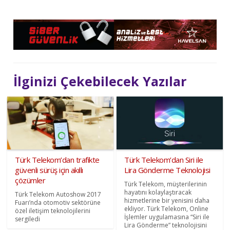
İlginizi Çekebilecek Yazılar
Türk Telekom’dan trafikte
Türk Telekom’dan Siri ile
güvenli sürüş için akıllı
Lira Gönderme Teknolojisi
çözümler
Türk Telekom, müşterilerinin
hayatını kolaylaştıracak
Türk Telekom Autoshow 2017
hizmetlerine bir yenisini daha
Fuarı’nda otomotiv sektörüne
ekliyor. Türk Telekom, Online
özel iletişim teknolojilerini
İşlemler uygulamasına “Siri ile
sergiledi
Lira Gönderme” teknolojisini