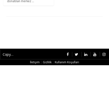
donatılan merkez ...
Copyright © 2026 CybermagOnline
İletişim
|
Gizlilik
|
Kullanım Koşulları