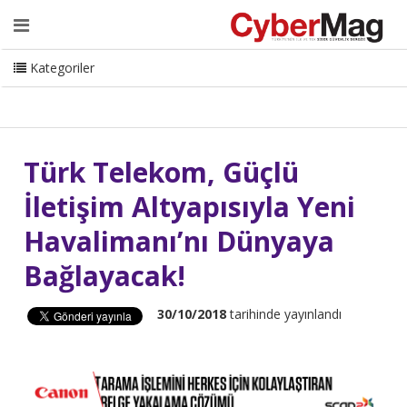
Ana Sayfa
Hakkımızda
Dergi
Editörden
Yazarlar
Danışmanlık
ISC Turkey
Sizden Gelenler
İletişim
Kategoriler
CyberMag Logo
Türk Telekom, Güçlü
İletişim Altyapısıyla Yeni
Havalimanı’nı Dünyaya
Bağlayacak!
30/10/2018
tarihinde yayınlandı