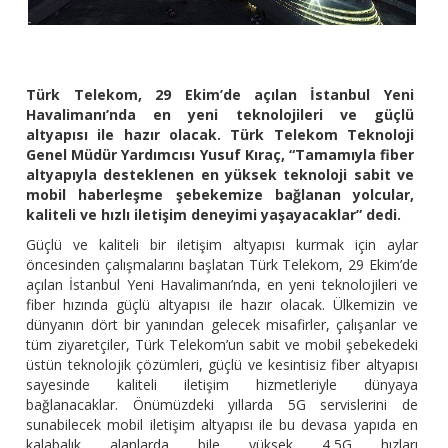
Türk Telekom, 29 Ekim’de açılan İstanbul Yeni
Havalimanı’nda en yeni teknolojileri ve güçlü
altyapısı ile hazır olacak. Türk Telekom Teknoloji
Genel Müdür Yardımcısı Yusuf Kıraç, “Tamamıyla fiber
altyapıyla desteklenen en yüksek teknoloji sabit ve
mobil haberleşme şebekemize bağlanan yolcular,
kaliteli ve hızlı iletişim deneyimi yaşayacaklar” dedi.
Güçlü ve kaliteli bir iletişim altyapısı kurmak için aylar
öncesinden çalışmalarını başlatan Türk Telekom, 29 Ekim’de
açılan İstanbul Yeni Havalimanı’nda, en yeni teknolojileri ve
fiber hızında güçlü altyapısı ile hazır olacak. Ülkemizin ve
dünyanın dört bir yanından gelecek misafirler, çalışanlar ve
tüm ziyaretçiler, Türk Telekom’un sabit ve mobil şebekedeki
üstün teknolojik çözümleri, güçlü ve kesintisiz fiber altyapısı
sayesinde kaliteli iletişim hizmetleriyle dünyaya
bağlanacaklar. Önümüzdeki yıllarda 5G servislerini de
sunabilecek mobil iletişim altyapısı ile bu devasa yapıda en
kalabalık alanlarda bile yüksek 4,5G hızları