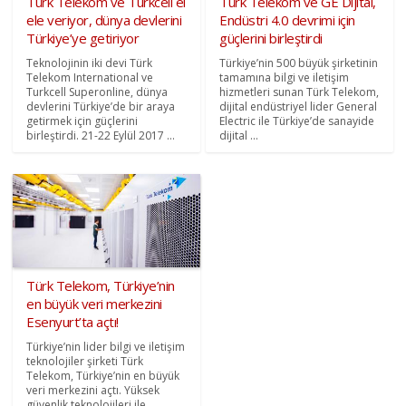
Türk Telekom ve Turkcell el
Türk Telekom ve GE Dijital,
ele veriyor, dünya devlerini
Endüstri 4.0 devrimi için
Türkiye’ye getiriyor
güçlerini birleştirdi
Teknolojinin iki devi Türk
Türkiye’nin 500 büyük şirketinin
Telekom International ve
tamamına bilgi ve iletişim
Turkcell Superonline, dünya
hizmetleri sunan Türk Telekom,
devlerini Türkiye’de bir araya
dijital endüstriyel lider General
getirmek için güçlerini
Electric ile Türkiye’de sanayide
birleştirdi. 21-22 Eylül 2017 ...
dijital ...
Türk Telekom, Türkiye’nin
en büyük veri merkezini
Esenyurt’ta açtı!
Türkiye’nin lider bilgi ve iletişim
teknolojiler şirketi Türk
Telekom, Türkiye’nin en büyük
veri merkezini açtı. Yüksek
güvenlik teknolojileri ile