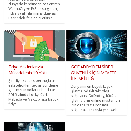
dünyada kendinden söz ettiren
WannaCry ve ExPetr salgınları,
fidye yazılımlarının iş dünyası
üzerindeki felç edici etkisini ...
Fidye Yazılımlarıyla
GODADDY’DEN SİBER
Mücadelenin 10 Yolu
GÜVENLİK İÇİN MCAFEE
İLE İŞBİRLİĞİ
Şimdiye kadar siber suçlular
eski tehditleri tekrar gündeme
Dünyanın en büyük küçük
getirmenin yollarını buldular.
işletme odaklı teknoloji
2016 yılında Locky, Cerber,
sağlayıcısı GoDaddy, küçük
Mabeda ve Maktub gibi birçok
işletmelerin online müşterileri
fidye ...
için daha fazla koruma
sağlamak amacıyla yeni web ...