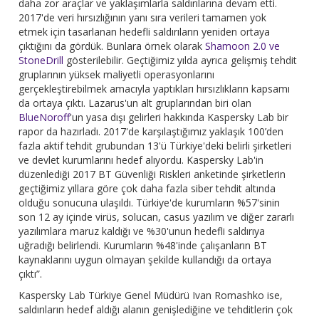
daha zor araçlar ve yaklaşımlarla saldırılarına devam etti.
2017'de veri hırsızlığının yanı sıra verileri tamamen yok
etmek için tasarlanan hedefli saldırıların yeniden ortaya
çıktığını da gördük. Bunlara örnek olarak
Shamoon 2.0 ve
StoneDrill
gösterilebilir. Geçtiğimiz yılda ayrıca gelişmiş tehdit
gruplarının yüksek maliyetli operasyonlarını
gerçekleştirebilmek amacıyla yaptıkları hırsızlıkların kapsamı
da ortaya çıktı. Lazarus'un alt gruplarından biri olan
BlueNoroff
'un yasa dışı gelirleri hakkında Kaspersky Lab bir
rapor da hazırladı. 2017'de karşılaştığımız yaklaşık 100’den
fazla aktif tehdit grubundan 13'ü Türkiye'deki belirli şirketleri
ve devlet kurumlarını hedef alıyordu. Kaspersky Lab'in
düzenlediği 2017 BT Güvenliği Riskleri anketinde şirketlerin
geçtiğimiz yıllara göre çok daha fazla siber tehdit altında
olduğu sonucuna ulaşıldı. Türkiye'de kurumların %57'sinin
son 12 ay içinde virüs, solucan, casus yazılım ve diğer zararlı
yazılımlara maruz kaldığı ve %30'unun hedefli saldırıya
uğradığı belirlendi. Kurumların %48'inde çalışanların BT
kaynaklarını uygun olmayan şekilde kullandığı da ortaya
çıktı”.
Kaspersky Lab Türkiye Genel Müdürü Ivan Romashko ise,
saldırıların hedef aldığı alanın genişlediğine ve tehditlerin çok