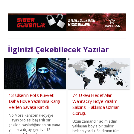
İlginizi Çekebilecek Yazılar
13 Ülkenin Polis Kuvveti
74 Ülkeyi Hedef Alan
Daha Fidye Yazılımına Karşı
WannaCry Fidye Yazılım
Verilen Savaşa Katıldı
Saldırısı Hakkında Uzman
Görüşü
No More Ransom (Fidyeye
Hayır) projesi başarılı bir
Uzun zamandır adım adım
şekilde başladığından bu yana
yaklaşan böyle bir saldırı
yalnızca üç ay geçti ve 13
bekleniyordu. Saldırının tüm