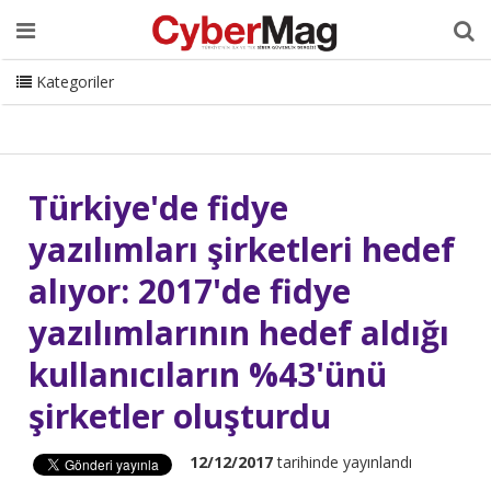
Ana Sayfa
Hakkımızda
Dergi
Editörden
Yazarlar
Danışmanlık
ISC Turkey
Sizden Gelenler
İletişim
Kategoriler
CyberMag Logo
Türkiye'de fidye
yazılımları şirketleri hedef
alıyor: 2017'de fidye
yazılımlarının hedef aldığı
kullanıcıların %43'ünü
şirketler oluşturdu
12/12/2017
tarihinde yayınlandı