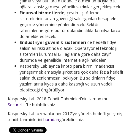
çalma veya bunlara müdahale etmek amacıyla özel
ağlara izinsiz girmeye yönelik saldırılar gerçekleşecek.
Finansal hizmetlerde
, çevrim içi ödeme
sistemlerinin artan güvenliği saldırganları hesap ele
geçirme yöntemine yönlendirecek. Sektör
tahminlerine göre bu tür dolandırıcılıklarla milyarlarca
dolar elde edilecek.
Endüstriyel güvenlik sistemleri
de hedefli fidye
saldırıları riski altında olacak. Operasyonel teknoloji
sistemleri kurumsal BT ağlarına göre daha zayıf
durumda ve genellikle İnternet'e açık haldeler.
Kaspersky Lab ayrıca kripto para birimi madencisi
yerleştirmek amacıyla şirketlere çok daha fazla hedefli
saldırı düzenlenmesini bekliyor. Bu saldırıların fidye
yazılımlarına kıyasla daha kazançlı ve uzun vadeli
olabileceği öngörülüyor.
Kaspersky Lab 2018 Tehdit Tahminleri'nin tamamını
Securelist
'te bulabilirsiniz.
Kaspersky Lab uzmanlarının 2017'ye yönelik hedefli gelişmiş
tehdit tahminlerini
buradan
görebilirsiniz.