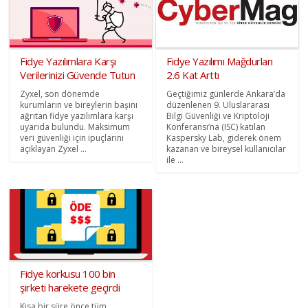
Fidye Yazılımlara Karşı
Fidye Yazılımı Mağdurları
Verilerinizi Güvende Tutun
2.6 Kat Arttı
Zyxel, son dönemde
Geçtiğimiz günlerde Ankara’da
kurumların ve bireylerin başını
düzenlenen 9. Uluslararası
ağrıtan fidye yazılımlara karşı
Bilgi Güvenliği ve Kriptoloji
uyarıda bulundu. Maksimum
Konferansı’na (ISC) katılan
veri güvenliği için ipuçlarını
Kaspersky Lab, giderek önem
açıklayan Zyxel ...
kazanan ve bireysel kullanıcılar
ile ...
Fidye korkusu 100 bin
şirketi harekete geçirdi
Kısa bir süre önce tüm