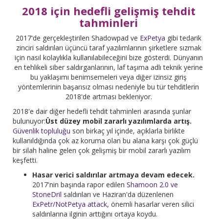
2018 için hedefli gelişmiş tehdit
tahminleri
2017'de gerçekleştirilen Shadowpad ve
ExPetya
gibi tedarik
zinciri saldırıları üçüncü taraf yazılımlarının şirketlere sızmak
için nasıl kolaylıkla kullanılabileceğini bize gösterdi. Dünyanın
en tehlikeli siber saldırganlarının, laf taşıma adlı teknik yerine
bu yaklaşımı benimsemeleri veya diğer izinsiz giriş
yöntemlerinin başarısız olması nedeniyle bu tür tehditlerin
2018'de artması bekleniyor.
2018'e dair diğer hedefli tehdit tahminleri arasında şunlar
bulunuyor:
Üst düzey mobil zararlı yazılımlarda artış.
Güvenlik
topluluğu
son birkaç yıl içinde, açıklarla birlikte
kullanıldığında çok az koruma olan bu alana karşı çok güçlü
bir silah haline gelen çok gelişmiş bir mobil zararlı yazılım
keşfetti.
Hasar verici saldırılar artmaya devam edecek.
2017'nin başında rapor edilen
Shamoon 2.0 ve
StoneDril
saldırıları ve Haziran'da düzenlenen
ExPetr/NotPetya attack
, önemli hasarlar veren silici
saldırılarına ilginin arttığını ortaya koydu.