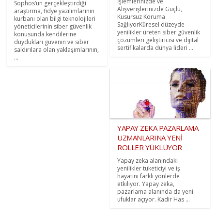
İşlemlerinizde ve
Sophos’un gerçekleştirdiği
Alışverişlerinizde Güçlü,
araştırma, fidye yazılımlarının
Kusursuz Koruma
kurbanı olan bilgi teknolojileri
SağlıyorKüresel düzeyde
yöneticilerinin siber güvenlik
yenilikler üreten siber güvenlik
konusunda kendilerine
çözümleri geliştiricisi ve dijital
duydukları güvenin ve siber
sertifikalarda dünya lideri ...
saldırılara olan yaklaşımlarının,
...
YAPAY ZEKA PAZARLAMA
UZMANLARINA YENİ
ROLLER YÜKLÜYOR
Yapay zeka alanındaki
yenilikler tüketiciyi ve iş
hayatını farklı yönlerde
etkiliyor. Yapay zeka,
pazarlama alanında da yeni
ufuklar açıyor. Kadir Has ...