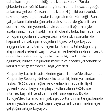
daha karmaşık hale geldiğine dikkat çekerek, “Bu da
şirketlerin çok yönlü koruma yöntemlerine ihtiyaç duyduğu
anlamına geliyor. Çalışanların dikkatsizliği gibi bazı zorlukları
teknoloji veya algoritmalar ile aşmak mümkün değil. Bunları,
çalışanların farkındalığını artırarak şirketlerde güvenlikten
sorumlu kişilerin yetenekleriyle ve düzenli eğitimleriyle
aşabilirsiniz. Hedefli saldırılara ek olarak, bulut hizmetleri ve
BT operasyonlarını dışarıya taşımakla ilişkili sorunlar da
kapsamlı bir yaklaşıma duyulan ihtiyacı ortaya koyuyor.
Yaygın siber tehditleri önleyen kanıtlanmış teknolojiler, iş
akışını analiz ederek zayıf noktaları ve hedefli saldırıları tespit
eden akıllı sistemler, güvenlik uzmanlığı, farkındalık ve
eğitimler, birlikte bir şirketin mevcut ve potansiyel tehditlere
karşı direnç göstermesini sağlıyor” dedi.
Kaspersky Lab'in istatistiklerine göre, Türkiye'de cihazlarında
Kaspersky Security Network kullanan kişilerin yarısından
fazlası (%56), yerel ağlar ve çıkarılabilir medya ile ilişkili
güvenlik sorunlarıyla karşılaştı. Kullanıcıların %24'ü ise
İnternet kaynaklı tehditlerin saldırısına uğradı. Bu da
Türkiye'deki kullanıcıların yaklaşık dörtte birinin tarayıcılarında
zararlı yazılım tespit edildiğini veya zararlı yazılım indirmeye
çalıştığını ortaya koyuyor.