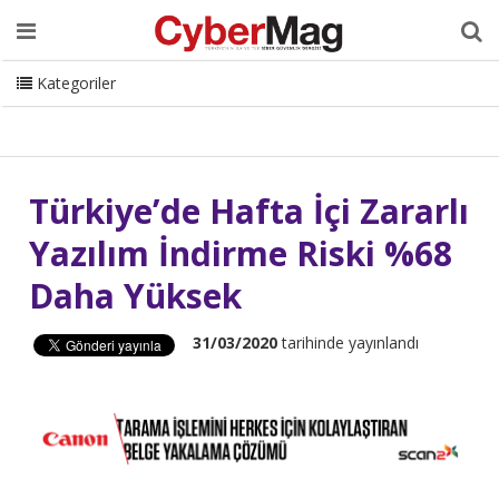
Ana Sayfa
Hakkımızda
Dergi
Editörden
Yazarlar
Danışmanlık
ISC Turkey
Sizden Gelenler
İletişim
Kategoriler
CyberMag Logo
Türkiye’de Hafta İçi Zararlı
Yazılım İndirme Riski %68
Daha Yüksek
31/03/2020
tarihinde yayınlandı