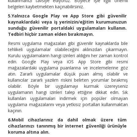
kullanmanızı tavsiye ediyoruz. Böylece işle ilgili önemli
belgeleri kaybetmekten kaçınabilirsiniz.
5.Yalnızca Google Play ve App Store gibi güvenilir
kaynaklardaki veya iş yerinizin/eğitim kurumunuzun
sunduğu güvenilir portaldaki uygulamaları kullanın.
Tedbiri hiçbir zaman elden bırakmayın.
Resmi uygulama mağazaları gibi güvenilir kaynaklarda bile
tehlikeli uygulamalar olabileceğini aklınızdan çıkarmayın.
Kurulu uygulamaların hangi izinleri aldığını her zaman kontrol
edin. Google Play veya iOS App Store gibi resmi
mağazalardaki uygulama puanlarına ve incelemelerine göz
atın. Zararlı uygulamalar düşük puan almış olabilir ve
kullanıcılar zararlı yazılım riskini belirten yorumlar bırakmış
olabilir. Böyle bir uygulamayı kurmak üzereyseniz
uygulamanın hangi izinleri talep ettiğine dikkat edin. Sık
kullanılan uygulamaları indirmek için popüler olmayan
uygulama mağazalarını veya yetkisiz portalları kullanmaktan
kaçının.
6.Mobil cihazlarınız da dahil olmak üzere tüm
cihazlarınızı tanınmış bir internet güvenliği ürünüyle
koruma altına alın.