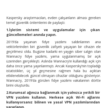
Kaspersky araştırmacıları, evden çalışanların alması gereken
temel güvenlik önlemlerini de paylaştı:
1.İşletim sistemi ve uygulamalar için çıkan
güncellemeleri anında yapın.
2019’da yaşanan fidye yazılımı saldırılarının ana
vektörlerinden biri güvenlik zafiyeti yaşayan bir cihazın ele
geçirilmesi oldu. Bugüne kadarki en yaygın siber salgın olan
Wannacry fidye yazılımı, yama uygulanmamış bir açık
üzerinden gerçekleşti. Aslında Wannacry’ın kullandığı açık için
daha önce yama yayınlanmıştı. Ancak Kaspersky’nin topladığı
istatistikler, üç yıl geçmesine rağmen hala bu açıktan
etkilenebilecek güncel olmayan cihazlar olduğunu gösteriyor.
Wannacry, 2019’da görülen fidye yazılımı vakalarının dörtte
birini oluşturdu.
2.Kurumsal ağınıza bağlanmak için yalnızca yetkili bir
VPN yazılımı kullanın. Herkese açık Wi-Fi ağlarını
kullanıyorsanız bilinen ve yasal VPN yazılımlarından
yararlanın.