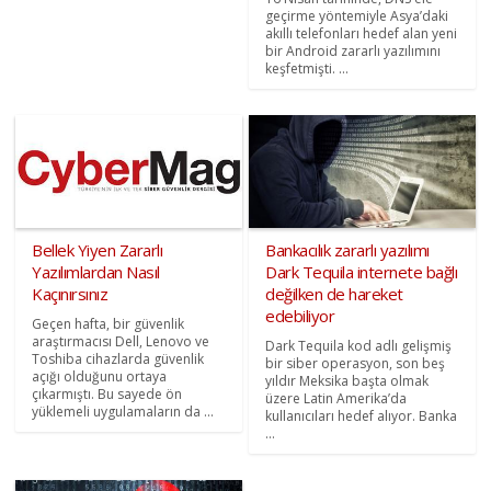
geçirme yöntemiyle Asya’daki
akıllı telefonları hedef alan yeni
bir Android zararlı yazılımını
keşfetmişti. ...
Bellek Yiyen Zararlı
Bankacılık zararlı yazılımı
Yazılımlardan Nasıl
Dark Tequila internete bağlı
Kaçınırsınız
değilken de hareket
edebiliyor
Geçen hafta, bir güvenlik
araştırmacısı Dell, Lenovo ve
Dark Tequila kod adlı gelişmiş
Toshiba cihazlarda güvenlik
bir siber operasyon, son beş
açığı olduğunu ortaya
yıldır Meksika başta olmak
çıkarmıştı. Bu sayede ön
üzere Latin Amerika’da
yüklemeli uygulamaların da ...
kullanıcıları hedef alıyor. Banka
...