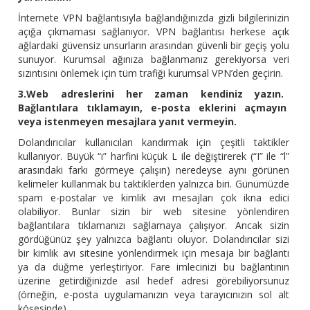
İnternete VPN bağlantısıyla bağlandığınızda gizli bilgilerinizin
açığa çıkmaması sağlanıyor. VPN bağlantısı herkese açık
ağlardaki güvensiz unsurların arasından güvenli bir geçiş yolu
sunuyor. Kurumsal ağınıza bağlanmanız gerekiyorsa veri
sızıntısını önlemek için tüm trafiği kurumsal VPN’den geçirin.
3.Web adreslerini her zaman kendiniz yazın.
Bağlantılara tıklamayın, e-posta eklerini açmayın
veya istenmeyen mesajlara yanıt vermeyin.
Dolandırıcılar kullanıcıları kandırmak için çeşitli taktikler
kullanıyor. Büyük “ı” harfini küçük L ile değiştirerek (“I” ile “l”
arasındaki farkı görmeye çalışın) neredeyse aynı görünen
kelimeler kullanmak bu taktiklerden yalnızca biri. Günümüzde
spam e-postalar ve kimlik avı mesajları çok ikna edici
olabiliyor. Bunlar sizin bir web sitesine yönlendiren
bağlantılara tıklamanızı sağlamaya çalışıyor. Ancak sizin
gördüğünüz şey yalnızca bağlantı oluyor. Dolandırıcılar sizi
bir kimlik avı sitesine yönlendirmek için mesaja bir bağlantı
ya da düğme yerleştiriyor. Fare imlecinizi bu bağlantının
üzerine getirdiğinizde asıl hedef adresi görebiliyorsunuz
(örneğin, e-posta uygulamanızın veya tarayıcınızın sol alt
köşesinde).