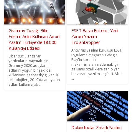
Grammy Tuzağı: Billie
ESET Basın Bülteni - Yeni
Eilish’in Adını Kullanan Zararlı
Zararlı Yazılım
Yazılım Türkiye’de 18.000
TrojanDropper
Kullanıcıyı Etkiledi
Antivirüs yazılım kuruluşu ESET,
uygulama mağazası Google
Siber suçlular zararlı
Play'in koruma
yazılımlarını yaymak için
mekanizmalarını atlamak için
Grammy 2020 adaylarının
gelişmiş özelliklere sahip yeni
adlarını yoğun bir şekilde
bir zararlı yazılım keşfetti. Akıllı
kullanıyor. Kaspersky güvenlik
...
teknolojileri, 2019’da adayların
adları kullanılarak ...
Dolandırıcılar Zararlı Yazılım