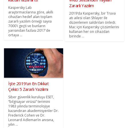
Zararlı Yazılım
Kaspersky Lab
araştırmacılarına göre, akıllı
2019’da Kaspersky, bir Truva
cihazları hedef alan toplam
atı ailesi olan Shlayer ile
zararlı yazılım örneği sayısı
düzenlenen saldırıları önledi.
7000'i geçti ve bunların
Mac için Kaspersky çözümlerini
yarısından fazlası 2017'de
kullanan her on cihazdan
ortaya ...
birinde ...
İşte 2019’un En Dikkat
Çekici 5 Zararlı Yazılımı
Siber güvenlik kuruluşu ESET,
“bilgisayar virüsü” terimini
1983 yılında terminolojiye
kazandıran akademisyenler Dr.
Frederick Cohen ve Dr.
Leonard Adleman’in anısına,
yılın ...