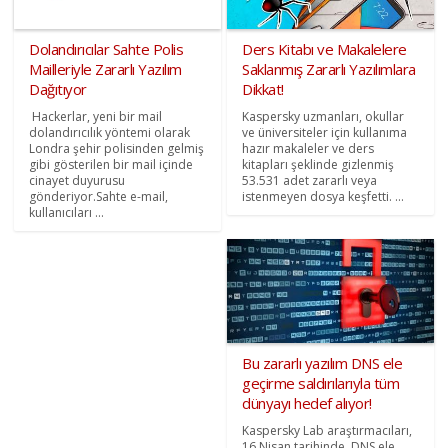
Dolandırıcılar Sahte Polis
Ders Kitabı ve Makalelere
Mailleriyle Zararlı Yazılım
Saklanmış Zararlı Yazılımlara
Dağıtıyor
Dikkat!
Hackerlar, yeni bir mail
Kaspersky uzmanları, okullar
dolandırıcılık yöntemi olarak
ve üniversiteler için kullanıma
Londra şehir polisinden gelmiş
hazır makaleler ve ders
gibi gösterilen bir mail içinde
kitapları şeklinde gizlenmiş
cinayet duyurusu
53.531 adet zararlı veya
gönderiyor.Sahte e-mail,
istenmeyen dosya keşfetti. ...
kullanıcıları ...
Bu zararlı yazılım DNS ele
geçirme saldırılarıyla tüm
dünyayı hedef alıyor!
Kaspersky Lab araştırmacıları,
16 Nisan tarihinde, DNS ele