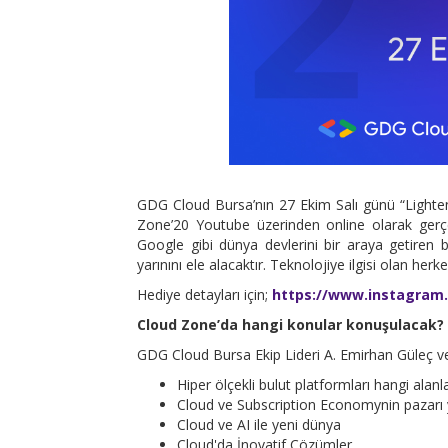
GDG Cloud Bursa’nın 27 Ekim Salı günü “Lighte
Zone’20 Youtube üzerinden online olarak gerçe
Google gibi dünya devlerini bir araya getiren b
yarınını ele alacaktır. Teknolojiye ilgisi olan her
Hediye detayları için;
https://www.instagram
Cloud Zone’da hangi konular konuşulacak?
GDG Cloud Bursa Ekip Lideri A. Emirhan Güleç ve
Hiper ölçekli bulut platformları hangi alan
Cloud ve Subscription Economynin pazarı 
Cloud ve AI ile yeni dünya
Cloud'da İnovatif Çözümler