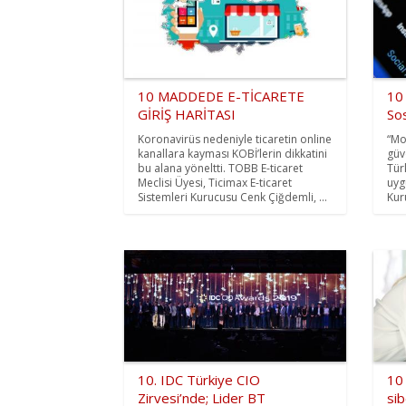
10 MADDEDE E-TİCARETE
10
GİRİŞ HARİTASI
So
Koronavirüs nedeniyle ticaretin online
“Mo
kanallara kayması KOBİ’lerin dikkatini
güv
bu alana yöneltti. TOBB E-ticaret
Türk
Meclisi Üyesi, Ticimax E-ticaret
uyg
Sistemleri Kurucusu Cenk Çiğdemli, ...
Kur
10. IDC Türkiye CIO
10 
Zirvesi’nde; Lider BT
si