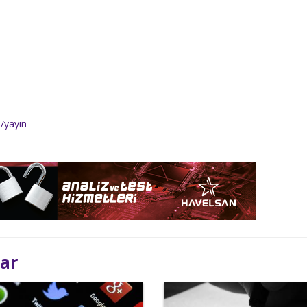
/yayin
lar