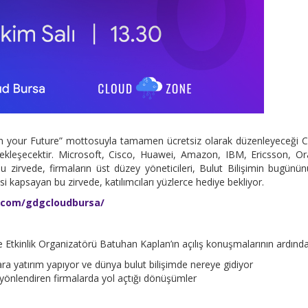
n your Future” mottosuyla tamamen ücretsiz olarak düzenleyeceği 
kleşecektir. Microsoft, Cisco, Huawei, Amazon, IBM, Ericsson, Or
u zirvede, firmaların üst düzey yöneticileri, Bulut Bilişimin bugünü
kesi kapsayan bu zirvede, katılımcıları yüzlerce hediye bekliyor.
.com/gdgcloudbursa/
 Etkinlik Organizatörü Batuhan Kaplan’ın açılış konuşmalarının ardınd
lara yatırım yapıyor ve dünya bulut bilişimde nereye gidiyor
yönlendiren firmalarda yol açtığı dönüşümler