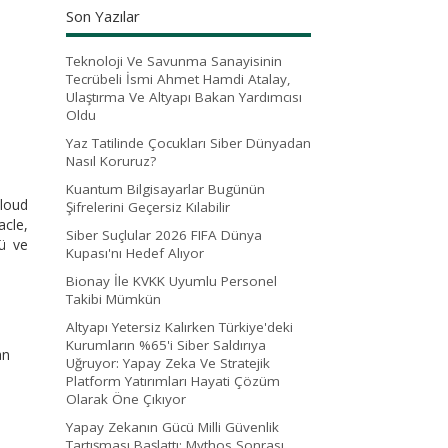
Son Yazılar
Teknoloji Ve Savunma Sanayisinin
Tecrübeli İsmi Ahmet Hamdi Atalay,
Ulaştırma Ve Altyapı Bakan Yardımcısı
Oldu
Yaz Tatilinde Çocukları Siber Dünyadan
Nasıl Koruruz?
Kuantum Bilgisayarlar Bugünün
Cloud
Şifrelerini Geçersiz Kılabilir
acle,
Siber Suçlular 2026 FIFA Dünya
nü ve
Kupası'nı Hedef Alıyor
Bionay İle KVKK Uyumlu Personel
Takibi Mümkün
Altyapı Yetersiz Kalırken Türkiye'deki
Kurumların %65'i Siber Saldırıya
an
Uğruyor: Yapay Zeka Ve Stratejik
Platform Yatırımları Hayati Çözüm
Olarak Öne Çıkıyor
Yapay Zekanın Gücü Milli Güvenlik
Tartışması Başlattı: Mythos Sonrası