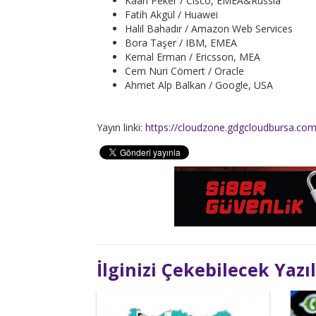
Kaan Peker / Cisco, EMEA&Russia
Fatih Akgül / Huawei
Halil Bahadır / Amazon Web Services
Bora Taşer / IBM, EMEA
Kemal Erman / Ericsson, MEA
Cem Nuri Cömert / Oracle
Ahmet Alp Balkan / Google, USA
Yayın linki:
https://cloudzone.gdgcloudbursa.com
İlginizi Çekebilecek Yazı