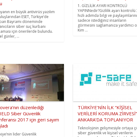
u
1. GİZLİLİK AYARI KONTROLÜ
YAPINNedir?Gizlilik ayarı kontrolü 
yanın en büyük antivirüs yazılım
hızlı adımda bilgi ve paylaşımlarını
uluşlarından ESET, Türkiye’de
sadece istediğiniz insanların
ban Bayramı döneminde
görmesini sağlamanıza yardımcı o
lanıcıların siber suç kurbanı
Kim ...
aması için önerilerde bulundu.
l günler, ...
overa’nın düzenlediği
TÜRKİYE’NİN İLK “KİŞİSEL
IELD Siber Güvenlik
VERİLERİ KORUMA ZİRVESİ”
feransı 2017 için geri sayım
ANKARA’DA TOPLANIYOR
ladı
Teknolojinin gelişmesiyle ortaya ç
siber güvenlik ve kişisel verilerin
kiye’nin lider Güvenlik