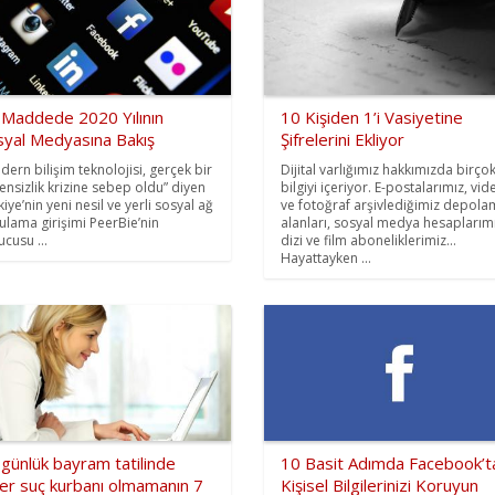
 Maddede 2020 Yılının
10 Kişiden 1’i Vasiyetine
syal Medyasına Bakış
Şifrelerini Ekliyor
dern bilişim teknolojisi, gerçek bir
Dijital varlığımız hakkımızda birço
ensizlik krizine sebep oldu” diyen
bilgiyi içeriyor. E-postalarımız, vid
iye’nin yeni nesil ve yerli sosyal ağ
ve fotoğraf arşivlediğimiz depol
ulama girişimi PeerBie’nin
alanları, sosyal medya hesaplarımı
ucusu ...
dizi ve film aboneliklerimiz…
Hayattayken ...
günlük bayram tatilinde
10 Basit Adımda Facebook’t
ber suç kurbanı olmamanın 7
Kişisel Bilgilerinizi Koruyun