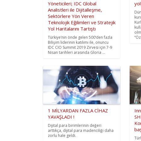
Yöneticileri; IDC Global
yol
Analistleri ile Dijitalleşme,
Dün
Sektörlere Yön Veren
kur
Teknolojik Eğilimleri ve Stratejik
Kur
kul
Yol Haritalarını Tartıştı
olm
Türkiye’nin önde gelen 500‘den fazla
“Öze
Bilişim liderinin katılımı ile, onuncu
IDC CIO Summit 2019 Zirvesi için 7-9
Nisan tarihleri arasında Gloria ...
1 MİLYARDAN FAZLA CİHAZ
Inn
YAVAŞLADI !
SH
Kon
Dijital para birimlerinin değeri
baş
arttıkça, dijital para madenciliği daha
zorlu hale geldi.
Tür