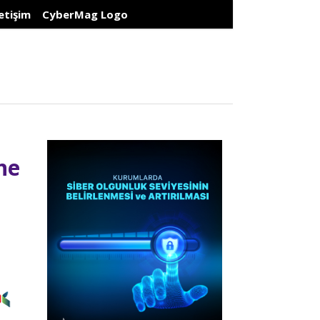
letişim
CyberMag Logo
ne