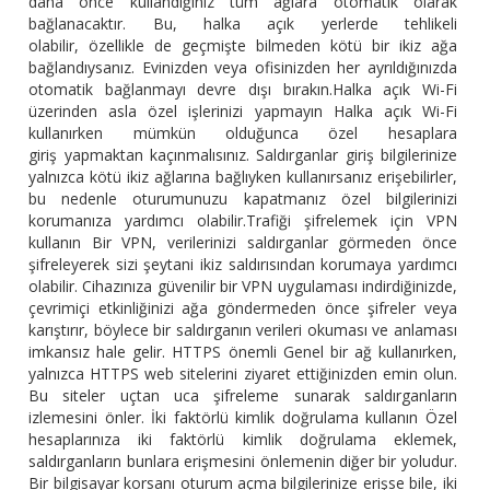
daha önce kullandığınız tüm ağlara otomatik olarak
bağlanacaktır. Bu, halka açık yerlerde tehlikeli
olabilir, özellikle de geçmişte bilmeden kötü bir ikiz ağa
bağlandıysanız. Evinizden veya ofisinizden her ayrıldığınızda
otomatik bağlanmayı devre dışı bırakın.Halka açık Wi-Fi
üzerinden asla özel işlerinizi yapmayın Halka açık Wi-Fi
kullanırken mümkün olduğunca özel hesaplara
giriş yapmaktan kaçınmalısınız. Saldırganlar giriş bilgilerinize
yalnızca kötü ikiz ağlarına bağlıyken kullanırsanız erişebilirler,
bu nedenle oturumunuzu kapatmanız özel bilgilerinizi
korumanıza yardımcı olabilir.Trafiği şifrelemek için VPN
kullanın Bir VPN, verilerinizi saldırganlar görmeden önce
şifreleyerek sizi şeytani ikiz saldırısından korumaya yardımcı
olabilir. Cihazınıza güvenilir bir VPN uygulaması indirdiğinizde,
çevrimiçi etkinliğinizi ağa göndermeden önce şifreler veya
karıştırır, böylece bir saldırganın verileri okuması ve anlaması
imkansız hale gelir. HTTPS önemli Genel bir ağ kullanırken,
yalnızca HTTPS web sitelerini ziyaret ettiğinizden emin olun.
Bu siteler uçtan uca şifreleme sunarak saldırganların
izlemesini önler. İki faktörlü kimlik doğrulama kullanın Özel
hesaplarınıza iki faktörlü kimlik doğrulama eklemek,
saldırganların bunlara erişmesini önlemenin diğer bir yoludur.
Bir bilgisayar korsanı oturum açma bilgilerinize erişse bile, iki