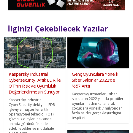
İlginizi Çekebilecek Yazılar
Kaspersky Industrial
Genç Oyunculara Yönelik
Cybersecurity, Artık EDR İle
Siber Saldırılar 2022'de
OT'nin Risk Ve Uyumluluk
%57 Arttı
Değerlendirmesini Sunuyor
Kaspersky uzmanları, siber
suçluların 2022 yılında popüler
Kaspersky Industrial
oyunların adını kullanarak
CyberSecurity'deki yeni EDR
çocuklara yönelik 7 milyondan
işleviyle müşteriler artık
fazla saldırı gerçekleştirdiğini
operasyonel teknoloji (OT)
tespit etti.
güvenlik olayları hakkında
anında görünürlük elde
edebilecekler ve müdahale