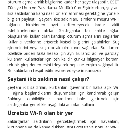
oturum açma kimlik bilgilerine kadar her şeye ulaşabilir. ESET
Türkiye Ürün ve Pazarlama Müdürü Can Erginkurban, şeytani
ikiz saldırılarına karşı nasıl önlem alınması gerektiğine yönelik
bilgileri paylaştı. Şeytani ikiz saldırıları, isimlerini meşru Wi-Fi
ağlarını birbirinden ayırt edilemeyecek kadar taklit
edebilmelerinden alırlar. Saldırganlar bu sahte ağları
oluşturarak kullanıcıları kandırıp oturum açmalarını sağlarlar.
Kullanıcı verilerine erişerek kişisel bilgilerini çalabilirler. Suç
işlemelerini veya suça ortak olmalarını sağlarlar. Bu durum
özellikle birden fazla hesap için aynı kullanıcı adı ve parolayı
kullanan kullanıcılar için tehlikelidir çünkü bilgisayar korsanı
tek bir giriş denemesini izleyerek hepsine erişim sağlayabilir.
Bu saldırıların tespit edilmesi neredeyse imkansızdır.
Şeytani ikiz saldırısı nasıl çalışır?
Şeytani ikiz saldırıları, kurbanları güvenilir bir halka açık Wi-
Fi ağına bağlandıklarını düşünmeleri için kandırarak çalışır.
Saldırıyı olabildiğince inandırıcı hale getirmek için
saldırganlar genellikle aşağıdaki adımları kullanır.
Ücretsiz Wi-Fi olan bir yer
Saldırganlar saldırılarını gerçekleştirmek için havaalanı,
kütüphane ya da kahve dükkanı gibi ücretsiz ve popüler Wi-Fi