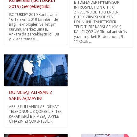
BITDEFENDER HYPERVISOR
2019) Gerçekleştirildi
INTROSPECTION CITRIX
ZİRVESİ’NDE!BITDEFENDER
ISC TURKEY 2019 Konferansı
CITRIX ZİRVESİ’NDE YENİ
16-17 Ekim 2019 tarihlerinde
ÜRÜNÜNÜ TANITTISİBER
Bilgi Teknolojileri ve İletişim
TEHDİTLERE KARŞI GELİŞMİŞ
Kurumu Merkez Binası,
KALICI ÇÖZÜMGlobal antivirüs
Ankara’da gerçekleştirildi. Bu
yazılım şirketi Bitdefender, 9-
yılki ana teması ...
11 Ocak ...
BU MESAJI ALIRSANIZ
SAKIN AÇMAYIN!
APPLE KULLANICILARI DİKKAT
TELEFONUNUZ ÇÖKEBİLİR! TEK
KARAKTERLİ BİR MESAJ, APPLE
CİHAZINIZI ÇÖKERTEBİLİR