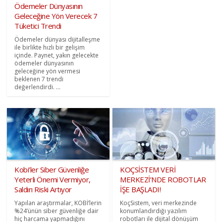
Ödemeler Dünyasının
Geleceğine Yön Verecek 7
Tüketici Trendi
Ödemeler dünyası dijitalleşme
ile birlikte hızlı bir gelişim
içinde. Paynet, yakın gelecekte
ödemeler dünyasının
geleceğine yön vermesi
beklenen 7 trendi
değerlendirdi. ...
Kobi’ler Siber Güvenliğe
KOÇSİSTEM VERİ
Yeterli Önemi Vermiyor,
MERKEZİ’NDE ROBOTLAR
Saldırı Riski Artıyor
İŞE BAŞLADI!
Yapılan araştırmalar, KOBİ’lerin
KoçSistem, veri merkezinde
%24’ünün siber güvenliğe dair
konumlandırdığı yazılım
hiç harcama yapmadığını
robotları ile dijital dönüşüm