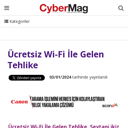
Ana Sayfa
Hakkımızda
Dergi
Editörden
Yazarlar
Danışmanlık
ISC Turkey
Sizden Gelenler
İletişim
Kategoriler
CyberMag Logo
Ücretsiz Wi-Fi İle Gelen
Tehlike
03/01/2024
tarihinde yayınlandı
Ücretsiz Wi-Fi İle Gelen Tehlike Şeytani ikiz