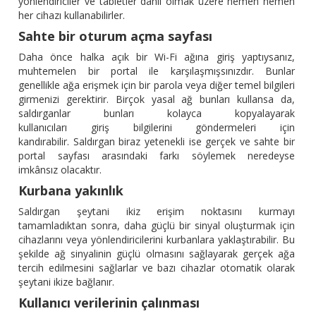
yönlendiriciler ve tabletler dahil olmak üzere hemen hemen
her cihazı kullanabilirler.
Sahte bir oturum açma sayfası
Daha önce halka açık bir Wi-Fi ağına giriş yaptıysanız,
muhtemelen bir portal ile karşılaşmışsınızdır. Bunlar
genellikle ağa erişmek için bir parola veya diğer temel bilgileri
girmenizi gerektirir. Birçok yasal ağ bunları kullansa da,
saldırganlar bunları kolayca kopyalayarak
kullanıcıları giriş bilgilerini göndermeleri için
kandırabilir. Saldırgan biraz yetenekli ise gerçek ve sahte bir
portal sayfası arasındaki farkı söylemek neredeyse
imkânsız olacaktır.
Kurbana yakınlık
Saldırgan şeytani ikiz erişim noktasını kurmayı
tamamladıktan sonra, daha güçlü bir sinyal oluşturmak için
cihazlarını veya yönlendiricilerini kurbanlara yaklaştırabilir. Bu
şekilde ağ sinyalinin güçlü olmasını sağlayarak gerçek ağa
tercih edilmesini sağlarlar ve bazı cihazlar otomatik olarak
şeytani ikize bağlanır.
Kullanıcı verilerinin çalınması