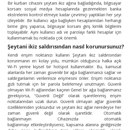
Bir kurban cihazını şeytani ikiz ağına bağladığında, bilgisayar
korsanı sosyal medya hesaplarında gezinmekten banka
ekstrelerini kontrol etmeye kadar çevrimiçi yaptıkları her şeyi
izleyebilir. Bir kullanıcı ağa bağlıyken hesaplarından herhangi
birine giriş yaparsa, bilgisayar korsanı giriş kimlik bilgilerini
toplayabilir. Aynı kullanıcı adı ve parolayı farklı hesaplar için
kullanmamak bu noktada çok önemli.
Şeytani ikiz saldırısından nasıl korunursunuz?
Kendi erişim noktanızı kullanın Şeytani ikiz saldırısından
korunmanın en kolay yolu, mümkün olduğunca halka açık
Wi-Fi yerine kişisel bir hotspot kullanmaktır. Bu, kamusal
alanlarda her zaman güvenilir bir ağa bağlanmanızı sağlar ve
saldırganlarnın verilerinize erişmesini önler. Erişim noktanızı
gizli tutmak için bir parola belirlemeyi unutmayın. Güvenli
olmayan Wi-Fi ağlarından kaçının Genel bir ağa bağlanmanız
gerekiyorsa, “Güvenli Değil” olarak işaretlenmiş erişim
noktalarından uzak durun. Güvenli olmayan ağlar güvenlik
özelliklerinden yoksundur ve şeytani ikiz ağlar neredeyse her
zaman güvenli değil olarak işaretlidir. Otomatik
bağlanmayın Cihazınızda otomatik
bağlanmayı etkinleştirdiyseniz, kapsama alanına girdiğinizde