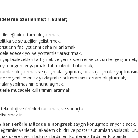
delerde özetlenmiştir. Bunlar;
ştirileceği bir ortam oluşturmak,
itika ve stratejiler geliştirmek,
ristlerin faaliyetlerini daha iyi anlamak,
adele edecek yol ve yöntemler araştırmak,
 yapılabilecekleri tartışmak ve yeni sistemler ve çözümler geliştirmek,
mlarıyla öngörüler yapmak, tahminlerde bulunmak,
k ortamlar oluşturmak ve çalışmalar yapmak, ortak çalışmalar yapılmasın
mesine ve yeni ve ortak yaklaşımlar bulunmasına ortam oluşturmak,
lışmalar yapılmasının önünü açmak,
ditlerle mücadele kullanımını artırmak,
,
 teknoloji ve ürünleri tanıtmak, ve sonuçta
liştirmektir.
 Siber Terörle Mücadele Kongresi
; saygın konuşmacılar yer alacak,
 eğitimler verilecek, akademik bildiri ve poster sunumları yapılacak, ür
mak üzere uygun bulunan bildiriler, Konferans Bildiriler Kitabında