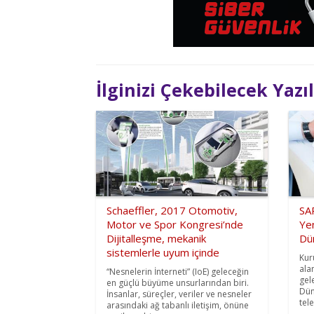
İlginizi Çekebilecek Yazı
Schaeffler, 2017 Otomotiv,
SAP
Motor ve Spor Kongresi’nde
Yen
Dijitalleşme, mekanik
Dü
sistemlerle uyum içinde
Kur
ala
“Nesnelerin İnterneti” (IoE) geleceğin
gel
en güçlü büyüme unsurlarından biri.
Dün
İnsanlar, süreçler, veriler ve nesneler
tel
arasındaki ağ tabanlı iletişim, önüne