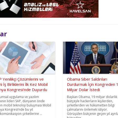
lar
 Yenilikçi Çözümlerini ve
Obama Siber Saldırıları
i İş Birliklerini İlk Kez Mobil
Durdurmak İçin Kongreden 
nya Kongresi’nde Duyurdu
Milyar Dolar İstedi
umsal uygulama ve yazılım
Başkan Obama, 19 milyar dolarlık 
nının lideri SAP, dünyanın önde
bütçeyle hackerların kişilerden,
en mobil teknoloji buluşması Mobil
şirketlerden ve hükümetten bilgi
ya Kongresi’nde bu yıl
çalmalarını önlemek istiyor.
ekomünikasyon şirketlerine ...
Görüşülen bütçenin geçen yıl ayrıl
bütçeden ...