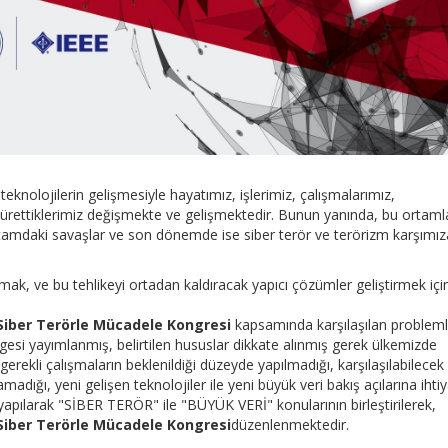
teknolojilerin gelişmesiyle hayatımız, işlerimiz, çalışmalarımız,
e ürettiklerimiz değişmekte ve gelişmektedir. Bunun yanında, bu ortaml
u ortamdaki savaşlar ve son dönemde ise siber terör ve terörizm karşımız
mak, ve bu tehlikeyi ortadan kaldıracak yapıcı çözümler geliştirmek içi
 Siber Terörle Mücadele Kongresi
kapsamında karşılaşılan problem
irgesi yayımlanmış, belirtilen hususlar dikkate alınmış gerek ülkemizde
rekli çalışmaların beklenildiği düzeyde yapılmadığı, karşılaşılabilecek
adığı, yeni gelişen teknolojiler ile yeni büyük veri bakış açılarına ihti
apılarak "SİBER TERÖR" ile "BÜYÜK VERİ" konularının birleştirilerek,
 Siber Terörle Mücadele Kongresi
düzenlenmektedir.