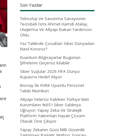
Son Yazılar
Teknoloji Ve Savunma Sanayisinin
Tecrübeli İsmi Ahmet Hamdi Atalay,
Ulaştırma Ve Altyapı Bakan Yardımcısı
Oldu
Yaz Tatilinde Çocukları Siber Dünyadan
Nasıl Koruruz?
Kuantum Bilgisayarlar Bugünün
Şifrelerini Geçersiz Kılabilir
arın
a
Siber Suçlular 2026 FIFA Dünya
Kupası'nı Hedef Alıyor
Bionay İle KVKK Uyumlu Personel
n
Takibi Mümkün
lere
Altyapı Yetersiz Kalırken Türkiye'deki
Kurumların %65'i Siber Saldırıya
Uğruyor: Yapay Zeka Ve Stratejik
Platform Yatırımları Hayati Çözüm
yaç
Olarak Öne Çıkıyor
Yapay Zekanın Gücü Milli Güvenlik
Tartışması Başlattı: Mythos Sonrası