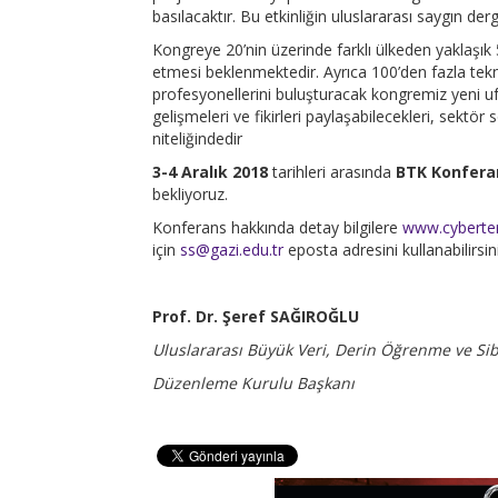
basılacaktır. Bu etkinliğin uluslararası saygın de
Kongreye 20’nin üzerinde farklı ülkeden yaklaşık 5
etmesi beklenmektedir. Ayrıca 100’den fazla tekn
profesyonellerini buluşturacak kongremiz yeni u
gelişmeleri ve fikirleri paylaşabilecekleri, sektö
niteliğindedir
3-4 Aralık 2018
tarihleri arasında
BTK Konfera
bekliyoruz.
Konferans hakkında detay bilgilere
www.cyberter
için
ss@gazi.edu.tr
eposta adresini kullanabilirsini
Prof. Dr. Şeref SAĞIROĞLU
Uluslararası Büyük Veri, Derin Öğrenme ve Si
Düzenleme Kurulu Başkanı