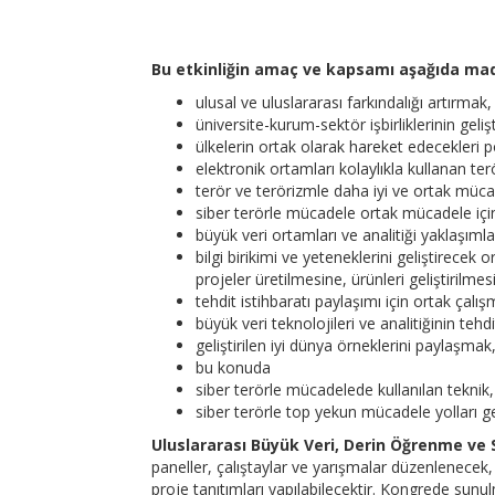
Bu etkinliğin amaç ve kapsamı aşağıda mad
ulusal ve uluslararası farkındalığı artırmak,
üniversite-kurum-sektör işbirliklerinin geli
ülkelerin ortak olarak hareket edecekleri pol
elektronik ortamları kolaylıkla kullanan terö
terör ve terörizmle daha iyi ve ortak müc
siber terörle mücadele ortak mücadele için
büyük veri ortamları ve analitiği yaklaşı
bilgi birikimi ve yeteneklerini geliştirece
projeler üretilmesine, ürünleri geliştiril
tehdit istihbaratı paylaşımı için ortak ça
büyük veri teknolojileri ve analitiğinin teh
geliştirilen iyi dünya örneklerini paylaşmak
bu konuda
siber terörle mücadelede kullanılan teknik,
siber terörle top yekun mücadele yolları ge
Uluslararası Büyük Veri, Derin Öğrenme ve
paneller, çalıştaylar ve yarışmalar düzenlenecek,
proje tanıtımları yapılabilecektir. Kongrede sunul