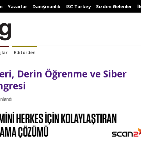
n
Yazarlar
Danışmanlık
ISC Turkey
Sizden Gelenler
İ
jlar
Editörden
eri, Derin Öğrenme ve Siber
ngresi
ınlandı